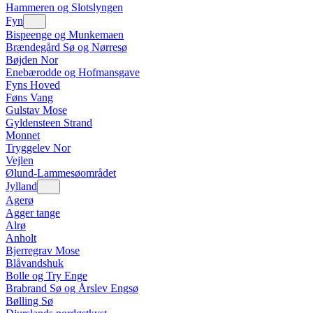
Hammeren og Slotslyngen
Fyn
Bispeenge og Munkemaen
Brændegård Sø og Nørresø
Bøjden Nor
Enebærodde og Hofmansgave
Fyns Hoved
Føns Vang
Gulstav Mose
Gyldensteen Strand
Monnet
Tryggelev Nor
Vejlen
Ølund-Lammesøområdet
Jylland
Agerø
Agger tange
Alrø
Anholt
Bjerregrav Mose
Blåvandshuk
Bolle og Try Enge
Brabrand Sø og Årslev Engsø
Bølling Sø