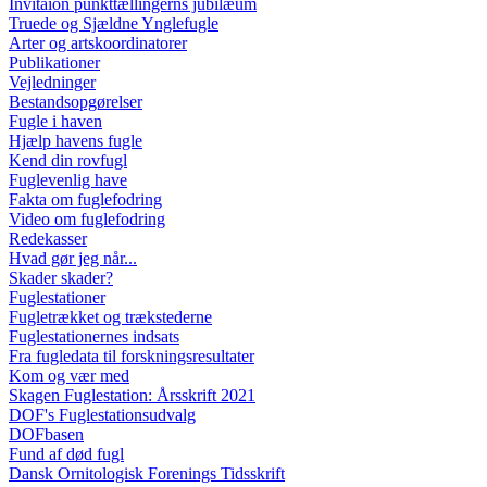
Invitaion punkttællingerns jubilæum
Truede og Sjældne Ynglefugle
Arter og artskoordinatorer
Publikationer
Vejledninger
Bestandsopgørelser
Fugle i haven
Hjælp havens fugle
Kend din rovfugl
Fuglevenlig have
Fakta om fuglefodring
Video om fuglefodring
Redekasser
Hvad gør jeg når...
Skader skader?
Fuglestationer
Fugletrækket og trækstederne
Fuglestationernes indsats
Fra fugledata til forskningsresultater
Kom og vær med
Skagen Fuglestation: Årsskrift 2021
DOF's Fuglestationsudvalg
DOFbasen
Fund af død fugl
Dansk Ornitologisk Forenings Tidsskrift