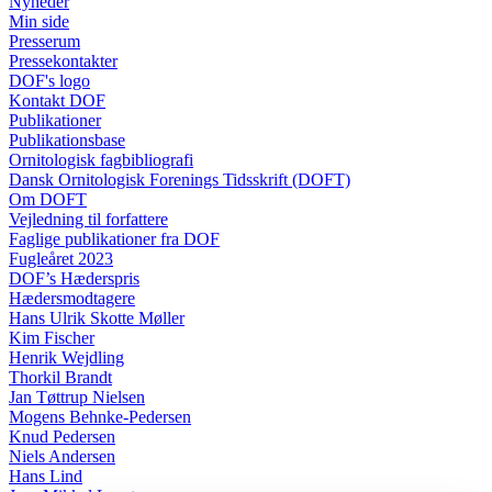
Nyheder
Min side
Presserum
Pressekontakter
DOF's logo
Kontakt DOF
Publikationer
Publikationsbase
Ornitologisk fagbibliografi
Dansk Ornitologisk Forenings Tidsskrift (DOFT)
Om DOFT
Vejledning til forfattere
Faglige publikationer fra DOF
Fugleåret 2023
DOF’s Hæderspris
Hædersmodtagere
Hans Ulrik Skotte Møller
Kim Fischer
Henrik Wejdling
Thorkil Brandt
Jan Tøttrup Nielsen
Mogens Behnke-Pedersen
Knud Pedersen
Niels Andersen
Hans Lind