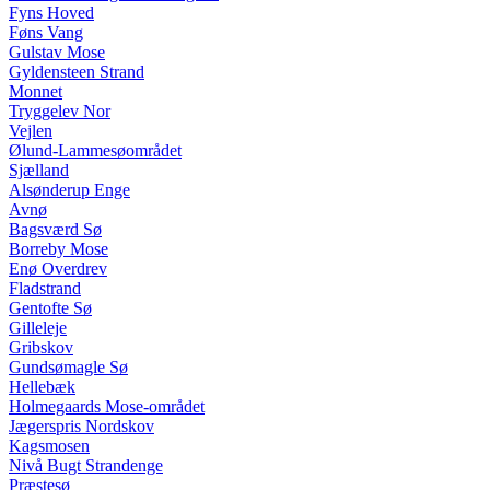
Fyns Hoved
Føns Vang
Gulstav Mose
Gyldensteen Strand
Monnet
Tryggelev Nor
Vejlen
Ølund-Lammesøområdet
Sjælland
Alsønderup Enge
Avnø
Bagsværd Sø
Borreby Mose
Enø Overdrev
Fladstrand
Gentofte Sø
Gilleleje
Gribskov
Gundsømagle Sø
Hellebæk
Holmegaards Mose-området
Jægerspris Nordskov
Kagsmosen
Nivå Bugt Strandenge
Præstesø