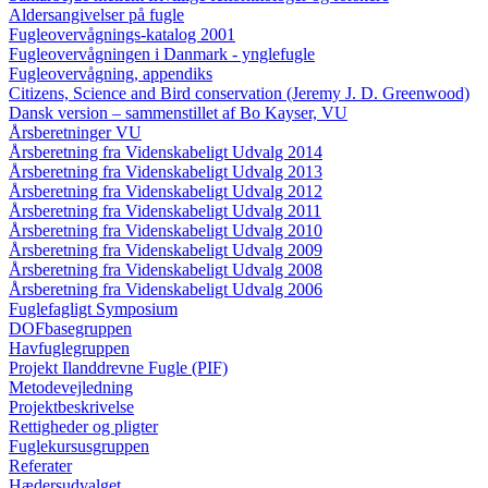
Aldersangivelser på fugle
Fugleovervågnings-katalog 2001
Fugleovervågningen i Danmark - ynglefugle
Fugleovervågning, appendiks
Citizens, Science and Bird conservation (Jeremy J. D. Greenwood)
Dansk version – sammenstillet af Bo Kayser, VU
Årsberetninger VU
Årsberetning fra Videnskabeligt Udvalg 2014
Årsberetning fra Videnskabeligt Udvalg 2013
Årsberetning fra Videnskabeligt Udvalg 2012
Årsberetning fra Videnskabeligt Udvalg 2011
Årsberetning fra Videnskabeligt Udvalg 2010
Årsberetning fra Videnskabeligt Udvalg 2009
Årsberetning fra Videnskabeligt Udvalg 2008
Årsberetning fra Videnskabeligt Udvalg 2006
Fuglefagligt Symposium
DOFbasegruppen
Havfuglegruppen
Projekt Ilanddrevne Fugle (PIF)
Metodevejledning
Projektbeskrivelse
Rettigheder og pligter
Fuglekursusgruppen
Referater
Hædersudvalget