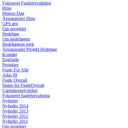
Fokuseret Fugleforvaltning
Ørne
Ørnens Dag
Årsrapporter Ørne
GPS ørn
Om projektet
Hedehøg
Om hedehøgen
Hedehøgens træk
Årsrapporter Projekt Hedehøg
Kontakt
Engfugle
Projekter
Fugle For Alle
Atlas III
Fugle Overalt
Status for FugleOveralt
Caretakernetværket
Fokuseret fugleforvaltning
Nyheder
Nyheder 2014
Nyheder 2013
Nyheder 2012
Nyheder 2011
Om projektet