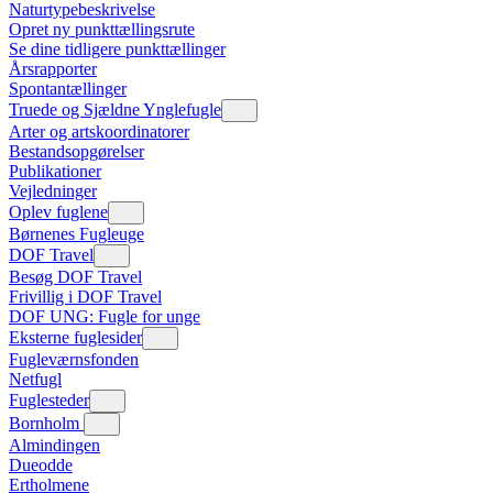
Naturtypebeskrivelse
Opret ny punkttællingsrute
Se dine tidligere punkttællinger
Årsrapporter
Spontantællinger
Truede og Sjældne Ynglefugle
Arter og artskoordinatorer
Bestandsopgørelser
Publikationer
Vejledninger
Oplev fuglene
Børnenes Fugleuge
DOF Travel
Besøg DOF Travel
Frivillig i DOF Travel
DOF UNG: Fugle for unge
Eksterne fuglesider
Fugleværnsfonden
Netfugl
Fuglesteder
Bornholm
Almindingen
Dueodde
Ertholmene