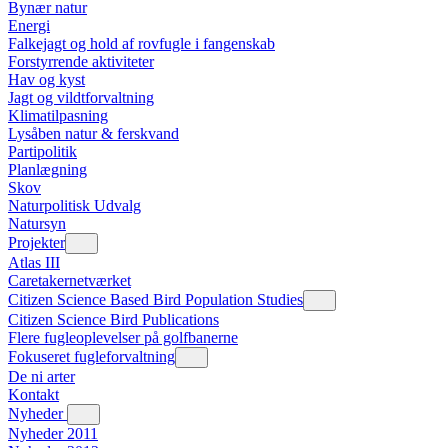
Bynær natur
Energi
Falkejagt og hold af rovfugle i fangenskab
Forstyrrende aktiviteter
Hav og kyst
Jagt og vildtforvaltning
Klimatilpasning
Lysåben natur & ferskvand
Partipolitik
Planlægning
Skov
Naturpolitisk Udvalg
Natursyn
Projekter
Atlas III
Caretakernetværket
Citizen Science Based Bird Population Studies
Citizen Science Bird Publications
Flere fugleoplevelser på golfbanerne
Fokuseret fugleforvaltning
De ni arter
Kontakt
Nyheder
Nyheder 2011