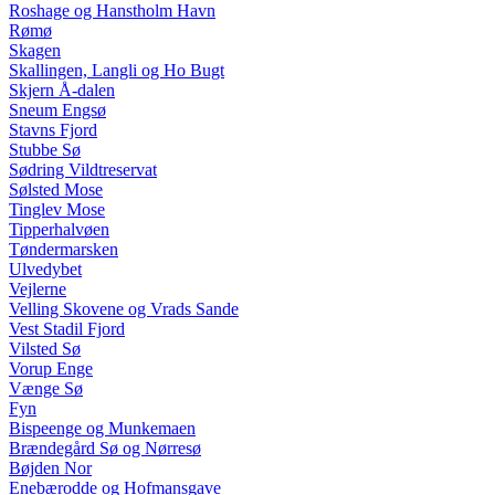
Roshage og Hanstholm Havn
Rømø
Skagen
Skallingen, Langli og Ho Bugt
Skjern Å-dalen
Sneum Engsø
Stavns Fjord
Stubbe Sø
Sødring Vildtreservat
Sølsted Mose
Tinglev Mose
Tipperhalvøen
Tøndermarsken
Ulvedybet
Vejlerne
Velling Skovene og Vrads Sande
Vest Stadil Fjord
Vilsted Sø
Vorup Enge
Vænge Sø
Fyn
Bispeenge og Munkemaen
Brændegård Sø og Nørresø
Bøjden Nor
Enebærodde og Hofmansgave