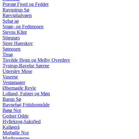
Præstø Fjord og Feddet
Ravnstrup Sø
Rørvighalvøen
Selsø sø
Smør- og Fedtmosen
Stevns Klint
Stigsnæs
Store Hareskov
Sømosen
Tissø
Tisvilde Hegn og Melby Overdrev
Tystrup-Bavelse Søerne
Utterslev Mose
Vaserne
Vestamager
Ølsemagle Revle
Lolland, Falster og Møn
Barup Sø
Bavnehøj Fritidsområde
Bøtø Nor
Gedser Odde
Hyllekrog-Saksfjed
Kalløgrå
Majbølle Nor
Maribosøerne