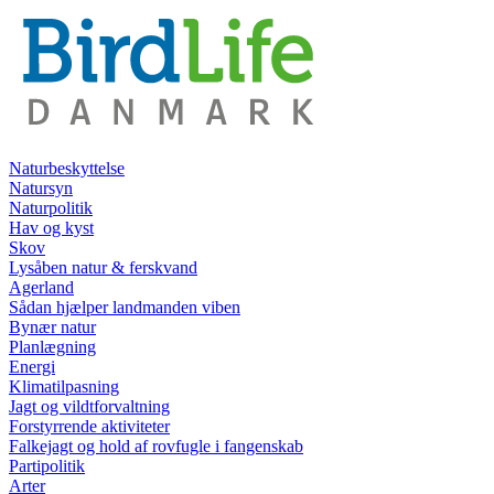
Naturbeskyttelse
Natursyn
Naturpolitik
Hav og kyst
Skov
Lysåben natur & ferskvand
Agerland
Sådan hjælper landmanden viben
Bynær natur
Planlægning
Energi
Klimatilpasning
Jagt og vildtforvaltning
Forstyrrende aktiviteter
Falkejagt og hold af rovfugle i fangenskab
Partipolitik
Arter