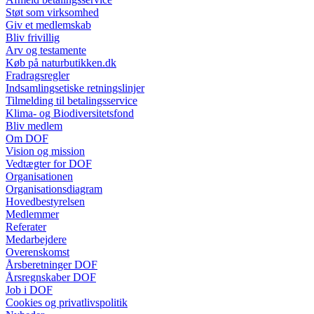
Støt som virksomhed
Giv et medlemskab
Bliv frivillig
Arv og testamente
Køb på naturbutikken.dk
Fradragsregler
Indsamlingsetiske retningslinjer
Tilmelding til betalingsservice
Klima- og Biodiversitetsfond
Bliv medlem
Om DOF
Vision og mission
Vedtægter for DOF
Organisationen
Organisationsdiagram
Hovedbestyrelsen
Medlemmer
Referater
Medarbejdere
Overenskomst
Årsberetninger DOF
Årsregnskaber DOF
Job i DOF
Cookies og privatlivspolitik