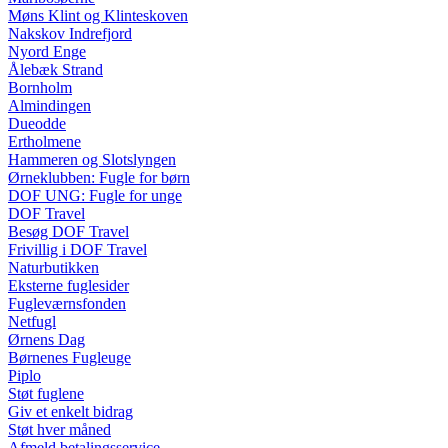
Møns Klint og Klinteskoven
Nakskov Indrefjord
Nyord Enge
Ålebæk Strand
Bornholm
Almindingen
Dueodde
Ertholmene
Hammeren og Slotslyngen
Ørneklubben: Fugle for børn
DOF UNG: Fugle for unge
DOF Travel
Besøg DOF Travel
Frivillig i DOF Travel
Naturbutikken
Eksterne fuglesider
Fugleværnsfonden
Netfugl
Ørnens Dag
Børnenes Fugleuge
Piplo
Støt fuglene
Giv et enkelt bidrag
Støt hver måned
Afmeld betalingsservice