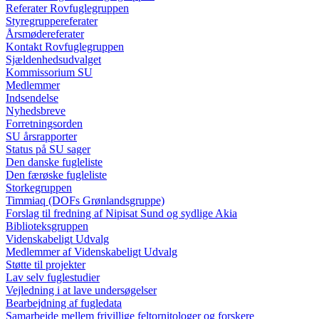
Referater Rovfuglegruppen
Styregruppereferater
Årsmødereferater
Kontakt Rovfuglegruppen
Sjældenhedsudvalget
Kommissorium SU
Medlemmer
Indsendelse
Nyhedsbreve
Forretningsorden
SU årsrapporter
Status på SU sager
Den danske fugleliste
Den færøske fugleliste
Storkegruppen
Timmiaq (DOFs Grønlandsgruppe)
Forslag til fredning af Nipisat Sund og sydlige Akia
Biblioteksgruppen
Videnskabeligt Udvalg
Medlemmer af Videnskabeligt Udvalg
Støtte til projekter
Lav selv fuglestudier
Vejledning i at lave undersøgelser
Bearbejdning af fugledata
Samarbejde mellem frivillige feltornitologer og forskere