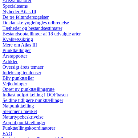
Artsvalidatorer
Specialteams
Nyheder Atlas III
De tre feltundersøgelser
De danske ynglefugles udbredelse
Tætheder og bestandsestimater
Bestandsoptællinger af 18 udvalgte arter
Kvalitetssikring
Mere om Atlas III
Punkttællinger
Årsrapporter
Artikler
Oversigt årets temaer
Indeks og tendenser
Bliv punkttæller
Vejledninger
Opret ny punkttællingsrute
Indtast udført tælling i DOFbasen
Se dine tidligere punkttællinger
Natpunkttælling
Stemmer i mørket
Naturtypebeskrivelse
App til punkttællinger
Punkttællingskoordinatorer
FAQ