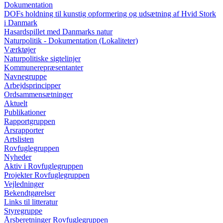
Dokumentation
DOFs holdning til kunstig opformering og udsætning af Hvid Stork
i Danmark
Hasardspillet med Danmarks natur
Naturpolitik - Dokumentation (Lokaliteter)
Værktøjer
Naturpolitiske sigtelinjer
Kommunerepræsentanter
Navnegruppe
Arbejdsprincipper
Ordsammensætninger
Aktuelt
Publikationer
Rapportgruppen
Årsrapporter
Artslisten
Rovfuglegruppen
Nyheder
Aktiv i Rovfuglegruppen
Projekter Rovfuglegruppen
Vejledninger
Bekendtgørelser
Links til litteratur
Styregruppe
Årsberetninger Rovfuglegruppen