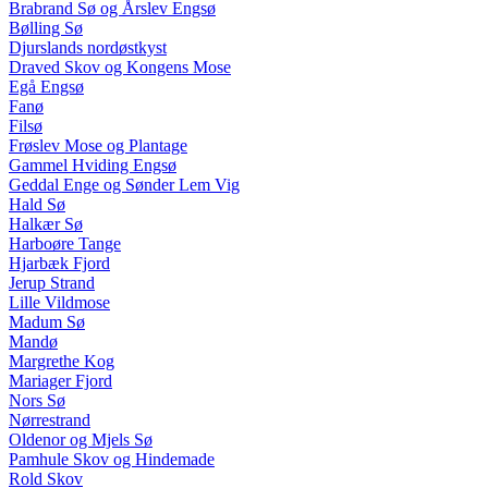
Brabrand Sø og Årslev Engsø
Bølling Sø
Djurslands nordøstkyst
Draved Skov og Kongens Mose
Egå Engsø
Fanø
Filsø
Frøslev Mose og Plantage
Gammel Hviding Engsø
Geddal Enge og Sønder Lem Vig
Hald Sø
Halkær Sø
Harboøre Tange
Hjarbæk Fjord
Jerup Strand
Lille Vildmose
Madum Sø
Mandø
Margrethe Kog
Mariager Fjord
Nors Sø
Nørrestrand
Oldenor og Mjels Sø
Pamhule Skov og Hindemade
Rold Skov