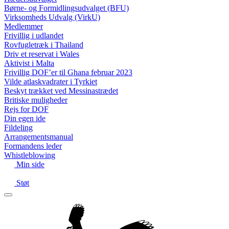
Børne- og Formidlingsudvalget (BFU)
Virksomheds Udvalg (VirkU)
Medlemmer
Frivillig i udlandet
Rovfugletræk i Thailand
Driv et reservat i Wales
Aktivist i Malta
Frivillig DOF’er til Ghana februar 2023
Vilde atlaskvadrater i Tyrkiet
Beskyt trækket ved Messinastrædet
Britiske muligheder
Rejs for DOF
Din egen ide
Fildeling
Arrangementsmanual
Formandens leder
Whistleblowing
Min side
Støt