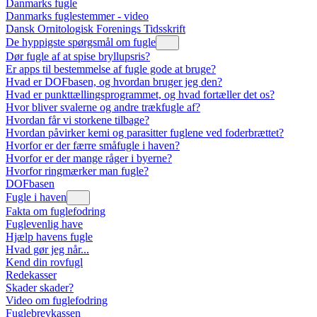
Danmarks fugle
Danmarks fuglestemmer - video
Dansk Ornitologisk Forenings Tidsskrift
De hyppigste spørgsmål om fugle
Dør fugle af at spise bryllupsris?
Er apps til bestemmelse af fugle gode at bruge?
Hvad er DOFbasen, og hvordan bruger jeg den?
Hvad er punkttællingsprogrammet, og hvad fortæller det os?
Hvor bliver svalerne og andre trækfugle af?
Hvordan får vi storkene tilbage?
Hvordan påvirker kemi og parasitter fuglene ved foderbrættet?
Hvorfor er der færre småfugle i haven?
Hvorfor er der mange råger i byerne?
Hvorfor ringmærker man fugle?
DOFbasen
Fugle i haven
Fakta om fuglefodring
Fuglevenlig have
Hjælp havens fugle
Hvad gør jeg når...
Kend din rovfugl
Redekasser
Skader skader?
Video om fuglefodring
Fuglebrevkassen