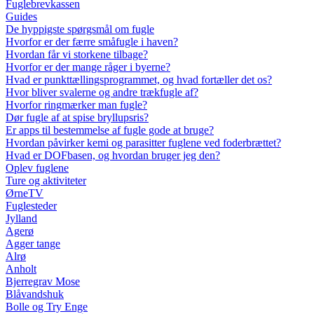
Fuglebrevkassen
Guides
De hyppigste spørgsmål om fugle
Hvorfor er der færre småfugle i haven?
Hvordan får vi storkene tilbage?
Hvorfor er der mange råger i byerne?
Hvad er punkttællingsprogrammet, og hvad fortæller det os?
Hvor bliver svalerne og andre trækfugle af?
Hvorfor ringmærker man fugle?
Dør fugle af at spise bryllupsris?
Er apps til bestemmelse af fugle gode at bruge?
Hvordan påvirker kemi og parasitter fuglene ved foderbrættet?
Hvad er DOFbasen, og hvordan bruger jeg den?
Oplev fuglene
Ture og aktiviteter
ØrneTV
Fuglesteder
Jylland
Agerø
Agger tange
Alrø
Anholt
Bjerregrav Mose
Blåvandshuk
Bolle og Try Enge