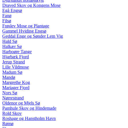
Djurslands nordøstkyst
Draved Skov og Kongens Mose
Egå Engsø
Fanø
Filsø
Frøslev Mose og Plantage
Gammel Hviding Engsø
Geddal Enge og Sønder Lem Vig
Hald Sø
Halkær Sø
Harboøre Tange
Hjarbæk Fjord
Jerup Strand
Lille Vildmose
Madum Sø
Mandø
Margrethe Kog
Mariager Fjord
Nors Sø
Nørrestrand
Oldenor og Mjels Sø
Pamhule Skov og Hindemade
Rold Skov
Roshage og Hanstholm Havn
Rømø