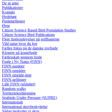
De ni arter
Publikationer
Kontakt
Hedehøg
Punkttællinger
Ørne
Citizen Science Based Bird Population Studies
Citizen Science Bird Publications
Flere fugleoplevelser på golfbanerne
Vild natur hvor du bor
Fælles fokus på de danske rovfugle
Klogere på kragefugle
Fællesskab gennem fugle
Fugle i Ny Natur (FiNN)
FiNN-punkter
FiNN-områder
FiNN område-liste
FiNN-tællinger
Lille FiNN (afsluttet)
Random walks
Territoriekortlægning
Seabirds Under Pressure (SUPRE)
Internationalt
International skovbeskyttelse
Sådan beskytter vi skov