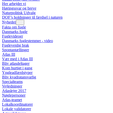
Her arbejder vi
Høringssvar og breve
Naturpolitisk Udvalg
DOF’s holdninger til færdsel i naturen
Nyheder
Fakta om fugle
Danmarks fugle
Fuglevideoer
Danmarks fuglestemmer - video
Fuglevenlig brak
Spontantællinger
Atlas III
Vær med i Atlas III
Bliv atlasdeltager
Kom hurtigt i gang
Yngleadfærdstyper
Bliv kvadratansvarlig
Specialteams
Vejledninger
Atlaslejre 2017
Nøglepersoner
Atlas-teamet
Lokalkoordinatorer
Lokale validatorer