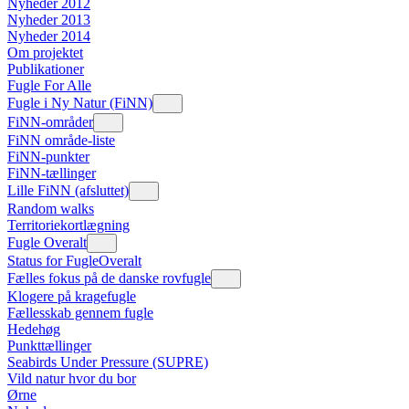
Nyheder 2012
Nyheder 2013
Nyheder 2014
Om projektet
Publikationer
Fugle For Alle
Fugle i Ny Natur (FiNN)
FiNN-områder
FiNN område-liste
FiNN-punkter
FiNN-tællinger
Lille FiNN (afsluttet)
Random walks
Territoriekortlægning
Fugle Overalt
Status for FugleOveralt
Fælles fokus på de danske rovfugle
Klogere på kragefugle
Fællesskab gennem fugle
Hedehøg
Punkttællinger
Seabirds Under Pressure (SUPRE)
Vild natur hvor du bor
Ørne