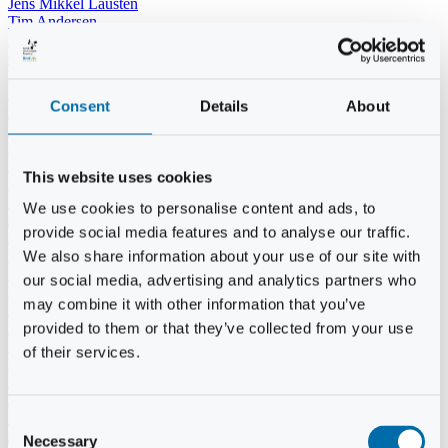
Jens Mikkel Lausten
Tim Andersen
Per Janfelt
Christian Hjorth
Per Ekberg Pedersen
Peter Andersen
Consent
Details
About
Kjeld Hansen
Niels Thomas Rosenberg
Benny Gensbøl
Bent Jakobsen
This website uses cookies
Svend Andersen
Bent Wigh
We use cookies to personalise content and ads, to
Jens-Kjeld Jensen
provide social media features and to analyse our traffic.
Jon Fjeldså
William Carøe Aarestrup
We also share information about your use of our site with
Erik Mølgaard
our social media, advertising and analytics partners who
Klaus Malling Olsen
may combine it with other information that you’ve
Brian Zobbe
Peter Lange
provided to them or that they’ve collected from your use
Kurt Due Johansen
of their services.
Niels Peter Andreasen
Preben Berg
Jette Clemmensen
Stinne Aastrup
Consent
Jesper Tofft
Necessary
Selection