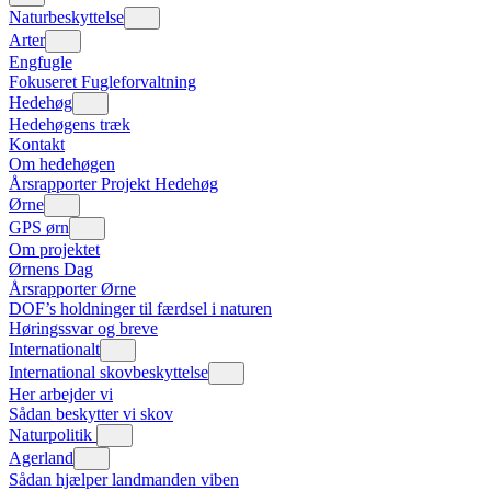
Naturbeskyttelse
Arter
Engfugle
Fokuseret Fugleforvaltning
Hedehøg
Hedehøgens træk
Kontakt
Om hedehøgen
Årsrapporter Projekt Hedehøg
Ørne
GPS ørn
Om projektet
Ørnens Dag
Årsrapporter Ørne
DOF’s holdninger til færdsel i naturen
Høringssvar og breve
Internationalt
International skovbeskyttelse
Her arbejder vi
Sådan beskytter vi skov
Naturpolitik
Agerland
Sådan hjælper landmanden viben