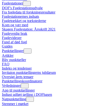
Fuglestationer
DOF's Fuglestationsudvalg
Fra fugledata til forskningsresultater
Fuglestationernes indsats
Fugletrækket og trækstederne
Kom og vær med
Skagen Fuglestation: Årsskrift 2021
Fuglevenlig brak
Fuglevideoer
Fund af død fugl
Guides
Punkttællinger
Artikler
Bliv punkttæller
FAQ
Indeks og tendenser
Invitaion punkttællingerns jubilæum
Oversigt årets temaer
Punkttællingskoordinatorer
Vejledninger
App til punkttællinger
Indtast udført tælling i DOFbasen
Natpunkttælling
Stemmer i mørket