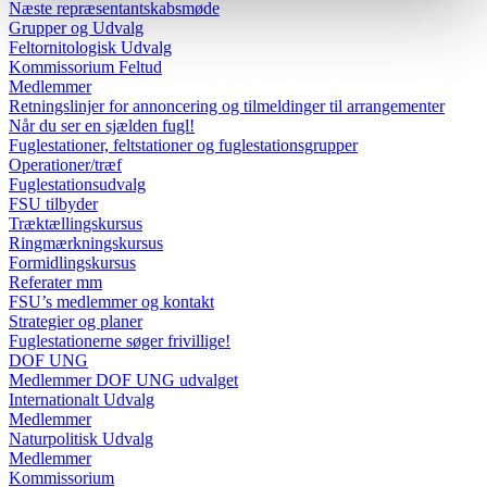
Næste repræsentantskabsmøde
Grupper og Udvalg
Feltornitologisk Udvalg
Kommissorium Feltud
Medlemmer
Retningslinjer for annoncering og tilmeldinger til arrangementer
Når du ser en sjælden fugl!
Fuglestationer, feltstationer og fuglestationsgrupper
Operationer/træf
Fuglestationsudvalg
FSU tilbyder
Træktællingskursus
Ringmærkningskursus
Formidlingskursus
Referater mm
FSU’s medlemmer og kontakt
Strategier og planer
Fuglestationerne søger frivillige!
DOF UNG
Medlemmer DOF UNG udvalget
Internationalt Udvalg
Medlemmer
Naturpolitisk Udvalg
Medlemmer
Kommissorium