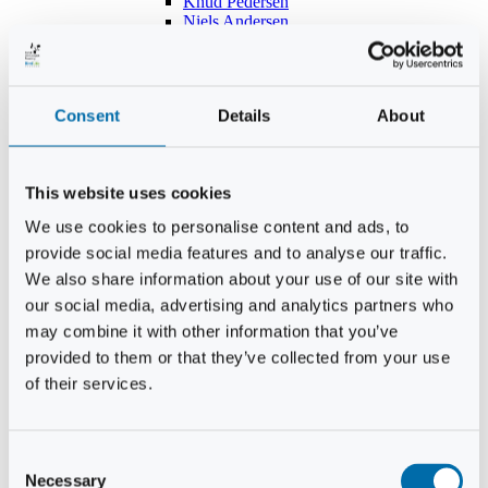
Knud Pedersen
Niels Andersen
Hans Lind
Jens Mikkel Lausten
Tim Andersen
Per Janfelt
Consent
Details
About
Christian Hjorth
Per Ekberg Pedersen
Peter Andersen
Kjeld Hansen
This website uses cookies
Niels Thomas Rosenberg
Benny Gensbøl
We use cookies to personalise content and ads, to
Bent Jakobsen
provide social media features and to analyse our traffic.
Svend Andersen
Bent Wigh
We also share information about your use of our site with
Jens-Kjeld Jensen
our social media, advertising and analytics partners who
Jon Fjeldså
may combine it with other information that you’ve
William Carøe Aarestrup
Erik Mølgaard
provided to them or that they’ve collected from your use
Klaus Malling Olsen
of their services.
Brian Zobbe
Peter Lange
Kurt Due Johansen
Niels Peter Andreasen
Consent
Preben Berg
Necessary
Selection