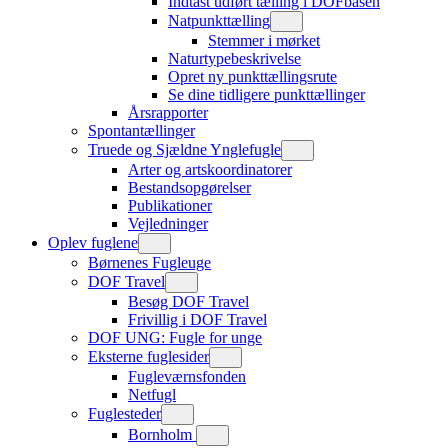
Indtast udført tælling i DOFbasen
Natpunkttælling
Stemmer i mørket
Naturtypebeskrivelse
Opret ny punkttællingsrute
Se dine tidligere punkttællinger
Årsrapporter
Spontantællinger
Truede og Sjældne Ynglefugle
Arter og artskoordinatorer
Bestandsopgørelser
Publikationer
Vejledninger
Oplev fuglene
Børnenes Fugleuge
DOF Travel
Besøg DOF Travel
Frivillig i DOF Travel
DOF UNG: Fugle for unge
Eksterne fuglesider
Fugleværnsfonden
Netfugl
Fuglesteder
Bornholm