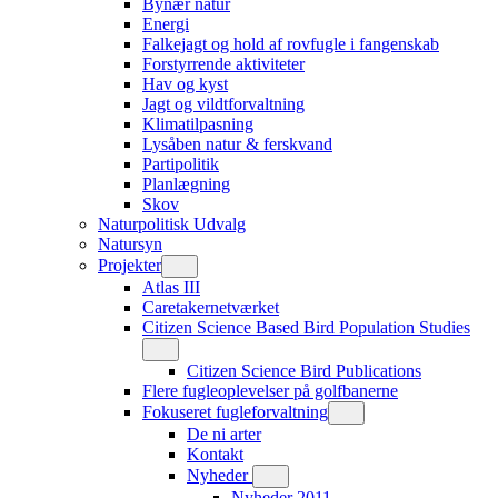
Bynær natur
Energi
Falkejagt og hold af rovfugle i fangenskab
Forstyrrende aktiviteter
Hav og kyst
Jagt og vildtforvaltning
Klimatilpasning
Lysåben natur & ferskvand
Partipolitik
Planlægning
Skov
Naturpolitisk Udvalg
Natursyn
Projekter
Atlas III
Caretakernetværket
Citizen Science Based Bird Population Studies
Citizen Science Bird Publications
Flere fugleoplevelser på golfbanerne
Fokuseret fugleforvaltning
De ni arter
Kontakt
Nyheder
Nyheder 2011