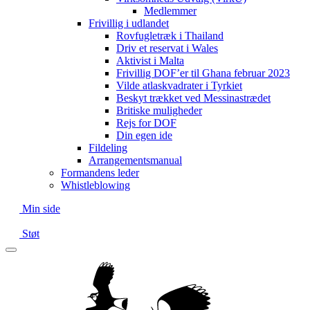
Medlemmer
Frivillig i udlandet
Rovfugletræk i Thailand
Driv et reservat i Wales
Aktivist i Malta
Frivillig DOF’er til Ghana februar 2023
Vilde atlaskvadrater i Tyrkiet
Beskyt trækket ved Messinastrædet
Britiske muligheder
Rejs for DOF
Din egen ide
Fildeling
Arrangementsmanual
Formandens leder
Whistleblowing
Min side
Støt