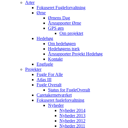
Arter
Fokuseret Fugleforvaltning
Ørne
Ørnens Dag
Årsrapporter Ørne
GPS ørn
Om projektet
Hedehøg
Om hedehøgen
Hedehøgens træk
Årsrapporter Projekt Hedehøg
Kontakt
Engfugle
Projekter
Fugle For Alle
Atlas III
Fugle Overalt
Status for FugleOveralt
Caretakernetværket
Fokuseret fugleforvaltning
Nyheder
Nyheder 2014
Nyheder 2013
Nyheder 2012
Nyheder 2011