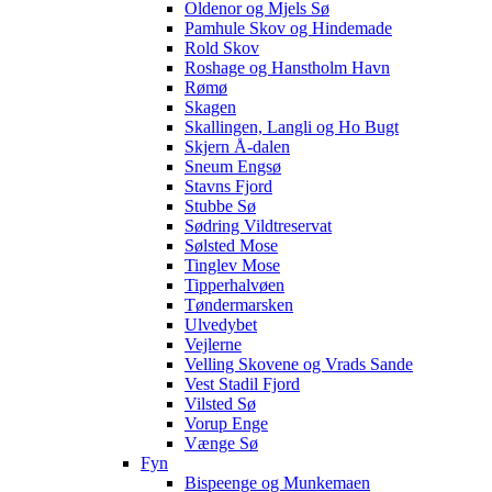
Oldenor og Mjels Sø
Pamhule Skov og Hindemade
Rold Skov
Roshage og Hanstholm Havn
Rømø
Skagen
Skallingen, Langli og Ho Bugt
Skjern Å-dalen
Sneum Engsø
Stavns Fjord
Stubbe Sø
Sødring Vildtreservat
Sølsted Mose
Tinglev Mose
Tipperhalvøen
Tøndermarsken
Ulvedybet
Vejlerne
Velling Skovene og Vrads Sande
Vest Stadil Fjord
Vilsted Sø
Vorup Enge
Vænge Sø
Fyn
Bispeenge og Munkemaen