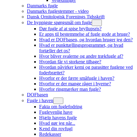
Vejledninger
Danmarks fugle
Danmarks fuglestemmer - video
Dansk Ornitologisk Forenings Tidsskrift
De hyppigste spørgsmål om fugle
Dør fugle af at spise bryllupsris?
Er apps til bestemmelse af fugle gode at bruge?
Hvad er DOFbasen, og hvordan bruger jeg den?
Hvad er punkttællingsprogrammet, og hvad
fortæller det os?
Hvor bliver svalerne og andre trækfugle af?
Hvordan får vi storkene tilbage?
Hvordan påvirker kemi og parasitter fuglene ved
foderbrættet?
Hvorfor er der færre småfugle i haven?
Hvorfor er der mange råger i byerne?
Hvorfor ringmærker man fugle?
DOFbasen
Fugle i haven
Fakta om fuglefodring
Fuglevenlig have
Hjælp havens fugle
Hvad gør jeg når...
Kend din rovfugl
Redekasser