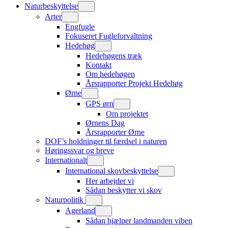
Naturbeskyttelse
Arter
Engfugle
Fokuseret Fugleforvaltning
Hedehøg
Hedehøgens træk
Kontakt
Om hedehøgen
Årsrapporter Projekt Hedehøg
Ørne
GPS ørn
Om projektet
Ørnens Dag
Årsrapporter Ørne
DOF’s holdninger til færdsel i naturen
Høringssvar og breve
Internationalt
International skovbeskyttelse
Her arbejder vi
Sådan beskytter vi skov
Naturpolitik
Agerland
Sådan hjælper landmanden viben