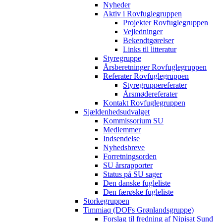
Nyheder
Aktiv i Rovfuglegruppen
Projekter Rovfuglegruppen
Vejledninger
Bekendtgørelser
Links til litteratur
Styregruppe
Årsberetninger Rovfuglegruppen
Referater Rovfuglegruppen
Styregruppereferater
Årsmødereferater
Kontakt Rovfuglegruppen
Sjældenhedsudvalget
Kommissorium SU
Medlemmer
Indsendelse
Nyhedsbreve
Forretningsorden
SU årsrapporter
Status på SU sager
Den danske fugleliste
Den færøske fugleliste
Storkegruppen
Timmiaq (DOFs Grønlandsgruppe)
Forslag til fredning af Nipisat Sund