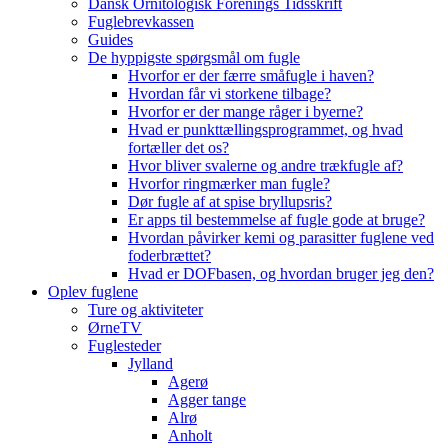
Dansk Ornitologisk Forenings Tidsskrift
Fuglebrevkassen
Guides
De hyppigste spørgsmål om fugle
Hvorfor er der færre småfugle i haven?
Hvordan får vi storkene tilbage?
Hvorfor er der mange råger i byerne?
Hvad er punkttællingsprogrammet, og hvad
fortæller det os?
Hvor bliver svalerne og andre trækfugle af?
Hvorfor ringmærker man fugle?
Dør fugle af at spise bryllupsris?
Er apps til bestemmelse af fugle gode at bruge?
Hvordan påvirker kemi og parasitter fuglene ved
foderbrættet?
Hvad er DOFbasen, og hvordan bruger jeg den?
Oplev fuglene
Ture og aktiviteter
ØrneTV
Fuglesteder
Jylland
Agerø
Agger tange
Alrø
Anholt