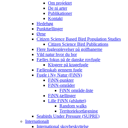
Om projektet
De ni arter
Publikationer
Kontakt
Hedehøg
Punkttællinger
Ørne
Citizen Science Based Bird Population Studies
Citizen Science Bird Publications
Flere fugleoplevelser på golfbanerne
Vild natur hvor du bor
Fælles fokus på de danske rovfugle
Klogere på kragefugle
Fællesskab gennem fugle
Fugle i Ny Natur (FiNN)
FiNN-punkter
FiNN-områder
FiNN område-liste
FiNN-tællinger
Lille FiNN (afsluttet)
Random walks
Territoriekortlægning
Seabirds Under Pressure (SUPRE)
Internationalt
International skovbeskyttelse