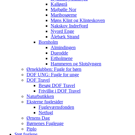
Kalløgrå
Majbølle Nor
Maribosøerne
Møns Klint og Klinteskoven
Nakskov Indrefjord
Nyord Enge
Ålebæk Strand
Bornholm
Almindingen
Dueodde
Ertholmene
Hammeren og Slotslyngen
Ørneklubben: Fugle for børn
DOF UNG: Fugle for unge
DOF Travel
Besøg DOF Travel
Frivillig i DOF Travel
Naturbutikken
Eksterne fuglesider
Fugleværnsfonden
Netfugl
Ørnens Dag
Børnenes Fugleuge
Piplo
Støt fuglene