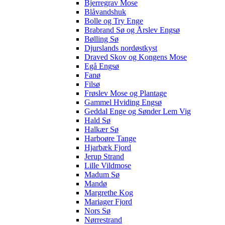
Bjerregrav Mose
Blåvandshuk
Bolle og Try Enge
Brabrand Sø og Årslev Engsø
Bølling Sø
Djurslands nordøstkyst
Draved Skov og Kongens Mose
Egå Engsø
Fanø
Filsø
Frøslev Mose og Plantage
Gammel Hviding Engsø
Geddal Enge og Sønder Lem Vig
Hald Sø
Halkær Sø
Harboøre Tange
Hjarbæk Fjord
Jerup Strand
Lille Vildmose
Madum Sø
Mandø
Margrethe Kog
Mariager Fjord
Nors Sø
Nørrestrand