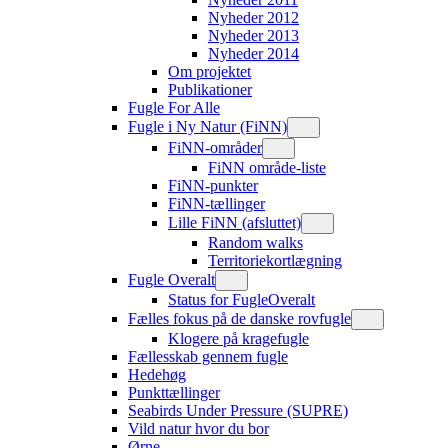
Nyheder 2012
Nyheder 2013
Nyheder 2014
Om projektet
Publikationer
Fugle For Alle
Fugle i Ny Natur (FiNN)
FiNN-områder
FiNN område-liste
FiNN-punkter
FiNN-tællinger
Lille FiNN (afsluttet)
Random walks
Territoriekortlægning
Fugle Overalt
Status for FugleOveralt
Fælles fokus på de danske rovfugle
Klogere på kragefugle
Fællesskab gennem fugle
Hedehøg
Punkttællinger
Seabirds Under Pressure (SUPRE)
Vild natur hvor du bor
Ørne