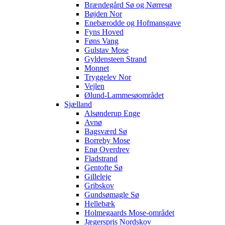
Brændegård Sø og Nørresø
Bøjden Nor
Enebærodde og Hofmansgave
Fyns Hoved
Føns Vang
Gulstav Mose
Gyldensteen Strand
Monnet
Tryggelev Nor
Vejlen
Ølund-Lammesøområdet
Sjælland
Alsønderup Enge
Avnø
Bagsværd Sø
Borreby Mose
Enø Overdrev
Fladstrand
Gentofte Sø
Gilleleje
Gribskov
Gundsømagle Sø
Hellebæk
Holmegaards Mose-området
Jægerspris Nordskov