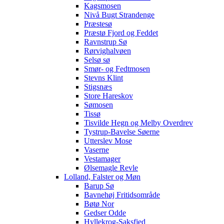
Kagsmosen
Nivå Bugt Strandenge
Præstesø
Præstø Fjord og Feddet
Ravnstrup Sø
Rørvighalvøen
Selsø sø
Smør- og Fedtmosen
Stevns Klint
Stigsnæs
Store Hareskov
Sømosen
Tissø
Tisvilde Hegn og Melby Overdrev
Tystrup-Bavelse Søerne
Utterslev Mose
Vaserne
Vestamager
Ølsemagle Revle
Lolland, Falster og Møn
Barup Sø
Bavnehøj Fritidsområde
Bøtø Nor
Gedser Odde
Hyllekrog-Saksfjed