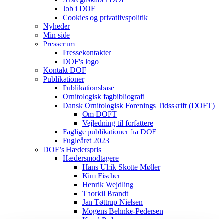
Job i DOF
Cookies og privatlivspolitik
Nyheder
Min side
Presserum
Pressekontakter
DOF's logo
Kontakt DOF
Publikationer
Publikationsbase
Ornitologisk fagbibliografi
Dansk Ornitologisk Forenings Tidsskrift (DOFT)
Om DOFT
Vejledning til forfattere
Faglige publikationer fra DOF
Fugleåret 2023
DOF’s Hæderspris
Hædersmodtagere
Hans Ulrik Skotte Møller
Kim Fischer
Henrik Wejdling
Thorkil Brandt
Jan Tøttrup Nielsen
Mogens Behnke-Pedersen