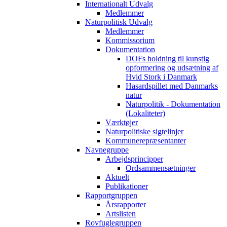
Internationalt Udvalg
Medlemmer
Naturpolitisk Udvalg
Medlemmer
Kommissorium
Dokumentation
DOFs holdning til kunstig
opformering og udsætning af
Hvid Stork i Danmark
Hasardspillet med Danmarks
natur
Naturpolitik - Dokumentation
(Lokaliteter)
Værktøjer
Naturpolitiske sigtelinjer
Kommunerepræsentanter
Navnegruppe
Arbejdsprincipper
Ordsammensætninger
Aktuelt
Publikationer
Rapportgruppen
Årsrapporter
Artslisten
Rovfuglegruppen