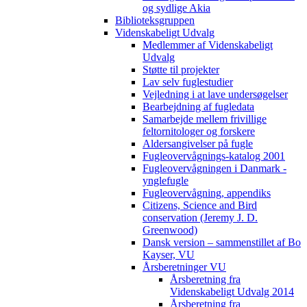
og sydlige Akia
Biblioteksgruppen
Videnskabeligt Udvalg
Medlemmer af Videnskabeligt
Udvalg
Støtte til projekter
Lav selv fuglestudier
Vejledning i at lave undersøgelser
Bearbejdning af fugledata
Samarbejde mellem frivillige
feltornitologer og forskere
Aldersangivelser på fugle
Fugleovervågnings-katalog 2001
Fugleovervågningen i Danmark -
ynglefugle
Fugleovervågning, appendiks
Citizens, Science and Bird
conservation (Jeremy J. D.
Greenwood)
Dansk version – sammenstillet af Bo
Kayser, VU
Årsberetninger VU
Årsberetning fra
Videnskabeligt Udvalg 2014
Årsberetning fra