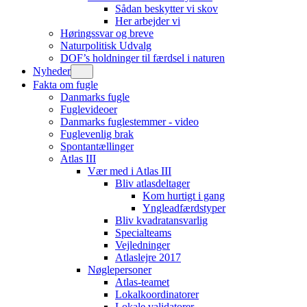
Sådan beskytter vi skov
Her arbejder vi
Høringssvar og breve
Naturpolitisk Udvalg
DOF’s holdninger til færdsel i naturen
Nyheder
Fakta om fugle
Danmarks fugle
Fuglevideoer
Danmarks fuglestemmer - video
Fuglevenlig brak
Spontantællinger
Atlas III
Vær med i Atlas III
Bliv atlasdeltager
Kom hurtigt i gang
Yngleadfærdstyper
Bliv kvadratansvarlig
Specialteams
Vejledninger
Atlaslejre 2017
Nøglepersoner
Atlas-teamet
Lokalkoordinatorer
Lokale validatorer