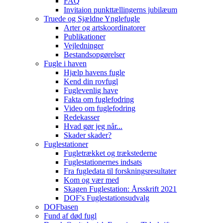
FAQ
Invitaion punkttællingerns jubilæum
Truede og Sjældne Ynglefugle
Arter og artskoordinatorer
Publikationer
Vejledninger
Bestandsopgørelser
Fugle i haven
Hjælp havens fugle
Kend din rovfugl
Fuglevenlig have
Fakta om fuglefodring
Video om fuglefodring
Redekasser
Hvad gør jeg når...
Skader skader?
Fuglestationer
Fugletrækket og trækstederne
Fuglestationernes indsats
Fra fugledata til forskningsresultater
Kom og vær med
Skagen Fuglestation: Årsskrift 2021
DOF's Fuglestationsudvalg
DOFbasen
Fund af død fugl