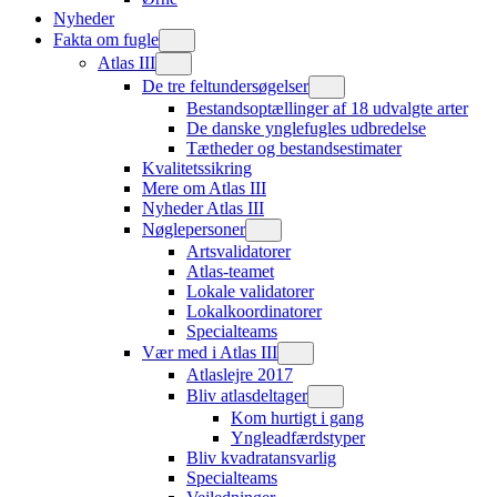
Nyheder
Fakta om fugle
Atlas III
De tre feltundersøgelser
Bestandsoptællinger af 18 udvalgte arter
De danske ynglefugles udbredelse
Tætheder og bestandsestimater
Kvalitetssikring
Mere om Atlas III
Nyheder Atlas III
Nøglepersoner
Artsvalidatorer
Atlas-teamet
Lokale validatorer
Lokalkoordinatorer
Specialteams
Vær med i Atlas III
Atlaslejre 2017
Bliv atlasdeltager
Kom hurtigt i gang
Yngleadfærdstyper
Bliv kvadratansvarlig
Specialteams