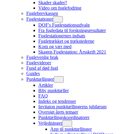
Skader skader?
Video om fuglefodring
Fuglebrevkassen
Fuglestationer
DOF's Fuglestationsudvalg
Fra fugledata til forskningsresultater
Fuglestationernes indsats
Fugletrækket og trækstederne
Kom og vær med
Skagen Fuglestation: Årsskrift 2021
Fuglevenlig brak
Fuglevideoer
Fund af død fugl
Guides
Punkttællinger
Artikler
Bliv punkttæller
FAQ
Indeks og tendenser
Invitaion punkttællingerns jubilæum
Oversigt årets temaer
Punkttællingskoordinatorer
Vejledninger
App til punkttællinger