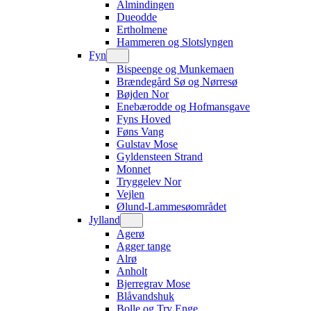
Almindingen
Dueodde
Ertholmene
Hammeren og Slotslyngen
Fyn
Bispeenge og Munkemaen
Brændegård Sø og Nørresø
Bøjden Nor
Enebærodde og Hofmansgave
Fyns Hoved
Føns Vang
Gulstav Mose
Gyldensteen Strand
Monnet
Tryggelev Nor
Vejlen
Ølund-Lammesøområdet
Jylland
Agerø
Agger tange
Alrø
Anholt
Bjerregrav Mose
Blåvandshuk
Bolle og Try Enge