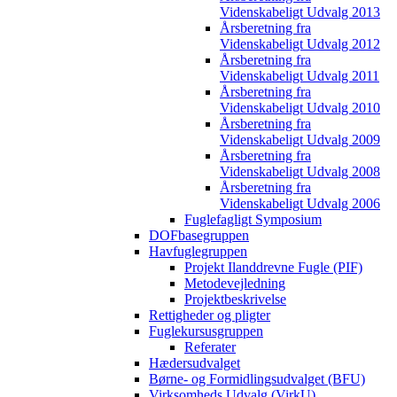
Videnskabeligt Udvalg 2013
Årsberetning fra
Videnskabeligt Udvalg 2012
Årsberetning fra
Videnskabeligt Udvalg 2011
Årsberetning fra
Videnskabeligt Udvalg 2010
Årsberetning fra
Videnskabeligt Udvalg 2009
Årsberetning fra
Videnskabeligt Udvalg 2008
Årsberetning fra
Videnskabeligt Udvalg 2006
Fuglefagligt Symposium
DOFbasegruppen
Havfuglegruppen
Projekt Ilanddrevne Fugle (PIF)
Metodevejledning
Projektbeskrivelse
Rettigheder og pligter
Fuglekursusgruppen
Referater
Hædersudvalget
Børne- og Formidlingsudvalget (BFU)
Virksomheds Udvalg (VirkU)