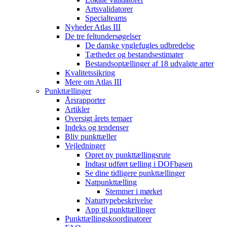
Artsvalidatorer
Specialteams
Nyheder Atlas III
De tre feltundersøgelser
De danske ynglefugles udbredelse
Tætheder og bestandsestimater
Bestandsoptællinger af 18 udvalgte arter
Kvalitetssikring
Mere om Atlas III
Punkttællinger
Årsrapporter
Artikler
Oversigt årets temaer
Indeks og tendenser
Bliv punkttæller
Vejledninger
Opret ny punkttællingsrute
Indtast udført tælling i DOFbasen
Se dine tidligere punkttællinger
Natpunkttælling
Stemmer i mørket
Naturtypebeskrivelse
App til punkttællinger
Punkttællingskoordinatorer