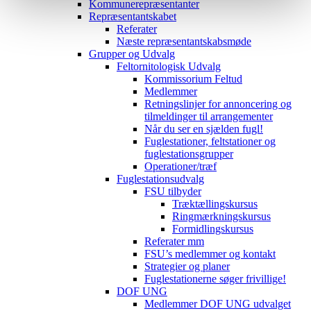
Kommunerepræsentanter
Repræsentantskabet
Referater
Næste repræsentantskabsmøde
Grupper og Udvalg
Feltornitologisk Udvalg
Kommissorium Feltud
Medlemmer
Retningslinjer for annoncering og
tilmeldinger til arrangementer
Når du ser en sjælden fugl!
Fuglestationer, feltstationer og
fuglestationsgrupper
Operationer/træf
Fuglestationsudvalg
FSU tilbyder
Træktællingskursus
Ringmærkningskursus
Formidlingskursus
Referater mm
FSU’s medlemmer og kontakt
Strategier og planer
Fuglestationerne søger frivillige!
DOF UNG
Medlemmer DOF UNG udvalget