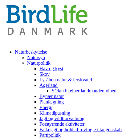
Naturbeskyttelse
Natursyn
Naturpolitik
Hav og kyst
Skov
Lysåben natur & ferskvand
Agerland
Sådan hjælper landmanden viben
Bynær natur
Planlægning
Energi
Klimatilpasning
Jagt og vildtforvaltning
Forstyrrende aktiviteter
Falkejagt og hold af rovfugle i fangenskab
Partipolitik