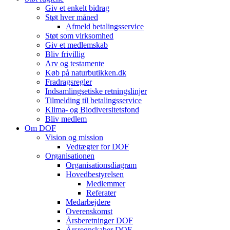
Giv et enkelt bidrag
Støt hver måned
Afmeld betalingsservice
Støt som virksomhed
Giv et medlemskab
Bliv frivillig
Arv og testamente
Køb på naturbutikken.dk
Fradragsregler
Indsamlingsetiske retningslinjer
Tilmelding til betalingsservice
Klima- og Biodiversitetsfond
Bliv medlem
Om DOF
Vision og mission
Vedtægter for DOF
Organisationen
Organisationsdiagram
Hovedbestyrelsen
Medlemmer
Referater
Medarbejdere
Overenskomst
Årsberetninger DOF
Årsregnskaber DOF