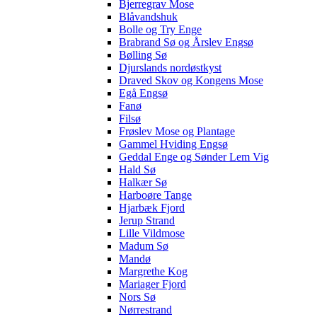
Bjerregrav Mose
Blåvandshuk
Bolle og Try Enge
Brabrand Sø og Årslev Engsø
Bølling Sø
Djurslands nordøstkyst
Draved Skov og Kongens Mose
Egå Engsø
Fanø
Filsø
Frøslev Mose og Plantage
Gammel Hviding Engsø
Geddal Enge og Sønder Lem Vig
Hald Sø
Halkær Sø
Harboøre Tange
Hjarbæk Fjord
Jerup Strand
Lille Vildmose
Madum Sø
Mandø
Margrethe Kog
Mariager Fjord
Nors Sø
Nørrestrand