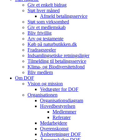
Giv et enkelt bidrag
Støt hver måned
Afmeld betalingsservice
Støt som virksomhed
Giv et medlemskab
Bliv frivillig
Arv og testamente
Køb på naturbutikken.dk
Fradragsregler
Indsamlingsetiske retningslinjer
Tilmelding til betalingsservice
Klima- og Biodiversitetsfond
Bliv medlem
Om DOF
Vision og mission
Vedtægter for DOF
Organisationen
Organisationsdiagram
Hovedbestyrelsen
Medlemmer
Referater
Medarbejdere
Overenskomst
Årsberetninger DOF
Årsregnskaber DOF