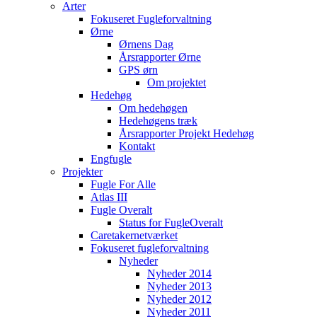
Arter
Fokuseret Fugleforvaltning
Ørne
Ørnens Dag
Årsrapporter Ørne
GPS ørn
Om projektet
Hedehøg
Om hedehøgen
Hedehøgens træk
Årsrapporter Projekt Hedehøg
Kontakt
Engfugle
Projekter
Fugle For Alle
Atlas III
Fugle Overalt
Status for FugleOveralt
Caretakernetværket
Fokuseret fugleforvaltning
Nyheder
Nyheder 2014
Nyheder 2013
Nyheder 2012
Nyheder 2011