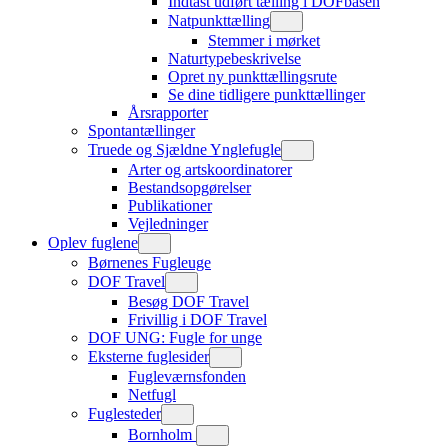
Indtast udført tælling i DOFbasen
Natpunkttælling
Stemmer i mørket
Naturtypebeskrivelse
Opret ny punkttællingsrute
Se dine tidligere punkttællinger
Årsrapporter
Spontantællinger
Truede og Sjældne Ynglefugle
Arter og artskoordinatorer
Bestandsopgørelser
Publikationer
Vejledninger
Oplev fuglene
Børnenes Fugleuge
DOF Travel
Besøg DOF Travel
Frivillig i DOF Travel
DOF UNG: Fugle for unge
Eksterne fuglesider
Fugleværnsfonden
Netfugl
Fuglesteder
Bornholm