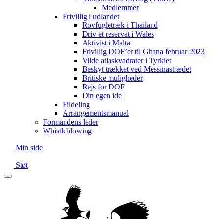
Medlemmer
Frivillig i udlandet
Rovfugletræk i Thailand
Driv et reservat i Wales
Aktivist i Malta
Frivillig DOF’er til Ghana februar 2023
Vilde atlaskvadrater i Tyrkiet
Beskyt trækket ved Messinastrædet
Britiske muligheder
Rejs for DOF
Din egen ide
Fildeling
Arrangementsmanual
Formandens leder
Whistleblowing
Min side
Støt