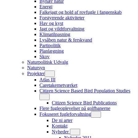
Bynær natur
Energi
Falkejagt og hold af rovfugle i fangenskab
Forstyrrende aktiviteter
Hav og kyst
Jagt og vildtforvaltning
Klimatilpasning
Lysåben natur & ferskvand
Partipolitik
Planlægning
Skov
Naturpolitisk Udvalg
Natursyn
Projekter
Atlas III
Caretakernetværket
Citizen Science Based Bird Population Studies
Citizen Science Bird Publications
Flere fugleoplevelser på golfbanerne
Fokuseret fugleforvaltning
De ni arter
Kontakt
Nyheder
Nyheder 2011