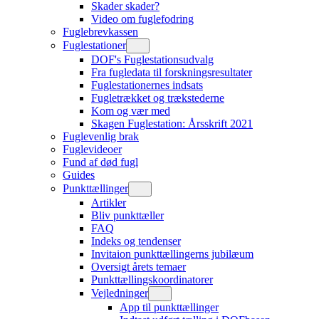
Skader skader?
Video om fuglefodring
Fuglebrevkassen
Fuglestationer
DOF's Fuglestationsudvalg
Fra fugledata til forskningsresultater
Fuglestationernes indsats
Fugletrækket og trækstederne
Kom og vær med
Skagen Fuglestation: Årsskrift 2021
Fuglevenlig brak
Fuglevideoer
Fund af død fugl
Guides
Punkttællinger
Artikler
Bliv punkttæller
FAQ
Indeks og tendenser
Invitaion punkttællingerns jubilæum
Oversigt årets temaer
Punkttællingskoordinatorer
Vejledninger
App til punkttællinger