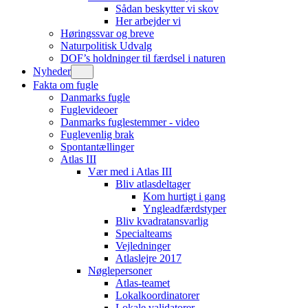
Sådan beskytter vi skov
Her arbejder vi
Høringssvar og breve
Naturpolitisk Udvalg
DOF’s holdninger til færdsel i naturen
Nyheder
Fakta om fugle
Danmarks fugle
Fuglevideoer
Danmarks fuglestemmer - video
Fuglevenlig brak
Spontantællinger
Atlas III
Vær med i Atlas III
Bliv atlasdeltager
Kom hurtigt i gang
Yngleadfærdstyper
Bliv kvadratansvarlig
Specialteams
Vejledninger
Atlaslejre 2017
Nøglepersoner
Atlas-teamet
Lokalkoordinatorer
Lokale validatorer