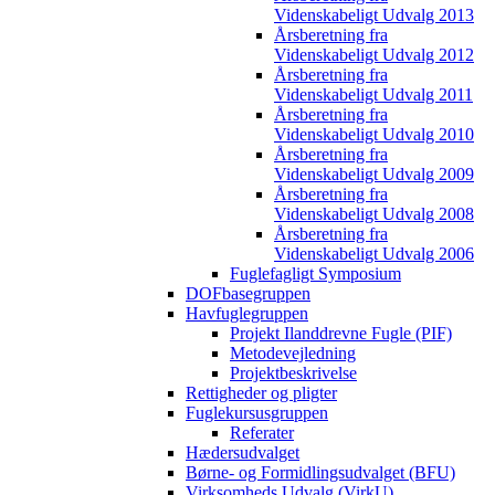
Videnskabeligt Udvalg 2013
Årsberetning fra
Videnskabeligt Udvalg 2012
Årsberetning fra
Videnskabeligt Udvalg 2011
Årsberetning fra
Videnskabeligt Udvalg 2010
Årsberetning fra
Videnskabeligt Udvalg 2009
Årsberetning fra
Videnskabeligt Udvalg 2008
Årsberetning fra
Videnskabeligt Udvalg 2006
Fuglefagligt Symposium
DOFbasegruppen
Havfuglegruppen
Projekt Ilanddrevne Fugle (PIF)
Metodevejledning
Projektbeskrivelse
Rettigheder og pligter
Fuglekursusgruppen
Referater
Hædersudvalget
Børne- og Formidlingsudvalget (BFU)
Virksomheds Udvalg (VirkU)