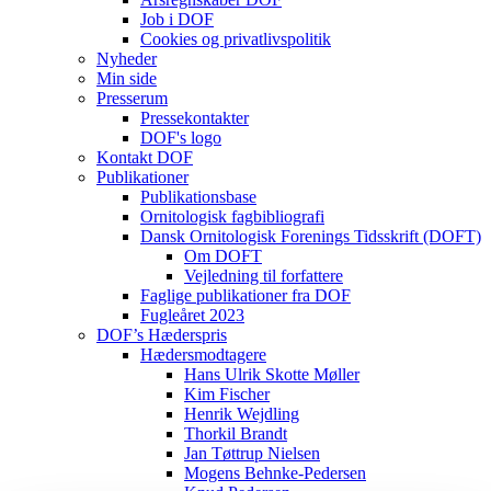
Job i DOF
Cookies og privatlivspolitik
Nyheder
Min side
Presserum
Pressekontakter
DOF's logo
Kontakt DOF
Publikationer
Publikationsbase
Ornitologisk fagbibliografi
Dansk Ornitologisk Forenings Tidsskrift (DOFT)
Om DOFT
Vejledning til forfattere
Faglige publikationer fra DOF
Fugleåret 2023
DOF’s Hæderspris
Hædersmodtagere
Hans Ulrik Skotte Møller
Kim Fischer
Henrik Wejdling
Thorkil Brandt
Jan Tøttrup Nielsen
Mogens Behnke-Pedersen