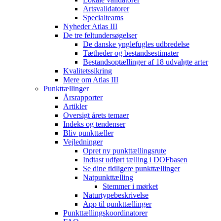
Artsvalidatorer
Specialteams
Nyheder Atlas III
De tre feltundersøgelser
De danske ynglefugles udbredelse
Tætheder og bestandsestimater
Bestandsoptællinger af 18 udvalgte arter
Kvalitetssikring
Mere om Atlas III
Punkttællinger
Årsrapporter
Artikler
Oversigt årets temaer
Indeks og tendenser
Bliv punkttæller
Vejledninger
Opret ny punkttællingsrute
Indtast udført tælling i DOFbasen
Se dine tidligere punkttællinger
Natpunkttælling
Stemmer i mørket
Naturtypebeskrivelse
App til punkttællinger
Punkttællingskoordinatorer