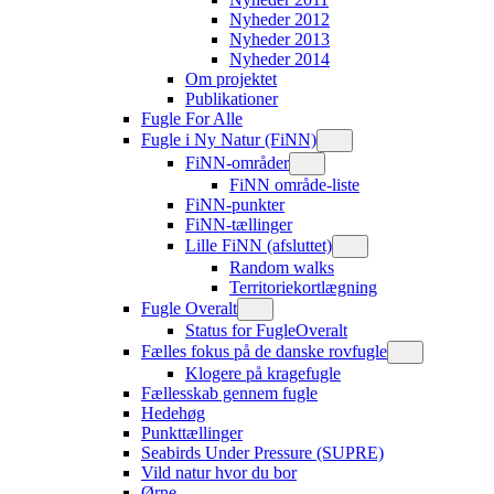
Nyheder 2012
Nyheder 2013
Nyheder 2014
Om projektet
Publikationer
Fugle For Alle
Fugle i Ny Natur (FiNN)
FiNN-områder
FiNN område-liste
FiNN-punkter
FiNN-tællinger
Lille FiNN (afsluttet)
Random walks
Territoriekortlægning
Fugle Overalt
Status for FugleOveralt
Fælles fokus på de danske rovfugle
Klogere på kragefugle
Fællesskab gennem fugle
Hedehøg
Punkttællinger
Seabirds Under Pressure (SUPRE)
Vild natur hvor du bor
Ørne