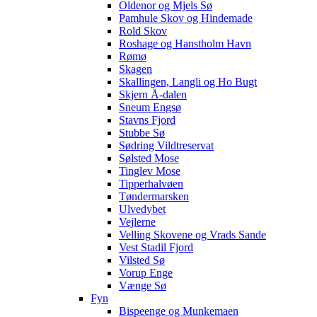
Oldenor og Mjels Sø
Pamhule Skov og Hindemade
Rold Skov
Roshage og Hanstholm Havn
Rømø
Skagen
Skallingen, Langli og Ho Bugt
Skjern Å-dalen
Sneum Engsø
Stavns Fjord
Stubbe Sø
Sødring Vildtreservat
Sølsted Mose
Tinglev Mose
Tipperhalvøen
Tøndermarsken
Ulvedybet
Vejlerne
Velling Skovene og Vrads Sande
Vest Stadil Fjord
Vilsted Sø
Vorup Enge
Vænge Sø
Fyn
Bispeenge og Munkemaen