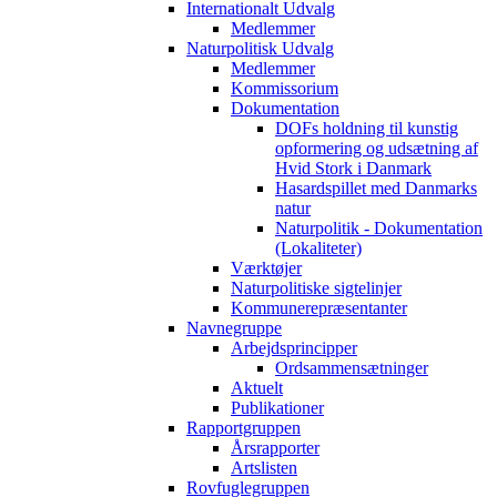
Internationalt Udvalg
Medlemmer
Naturpolitisk Udvalg
Medlemmer
Kommissorium
Dokumentation
DOFs holdning til kunstig
opformering og udsætning af
Hvid Stork i Danmark
Hasardspillet med Danmarks
natur
Naturpolitik - Dokumentation
(Lokaliteter)
Værktøjer
Naturpolitiske sigtelinjer
Kommunerepræsentanter
Navnegruppe
Arbejdsprincipper
Ordsammensætninger
Aktuelt
Publikationer
Rapportgruppen
Årsrapporter
Artslisten
Rovfuglegruppen