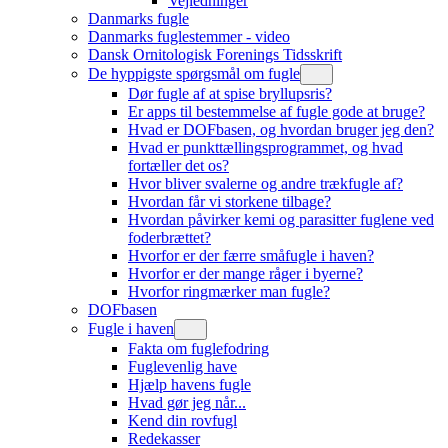
Vejledninger
Danmarks fugle
Danmarks fuglestemmer - video
Dansk Ornitologisk Forenings Tidsskrift
De hyppigste spørgsmål om fugle
Dør fugle af at spise bryllupsris?
Er apps til bestemmelse af fugle gode at bruge?
Hvad er DOFbasen, og hvordan bruger jeg den?
Hvad er punkttællingsprogrammet, og hvad
fortæller det os?
Hvor bliver svalerne og andre trækfugle af?
Hvordan får vi storkene tilbage?
Hvordan påvirker kemi og parasitter fuglene ved
foderbrættet?
Hvorfor er der færre småfugle i haven?
Hvorfor er der mange råger i byerne?
Hvorfor ringmærker man fugle?
DOFbasen
Fugle i haven
Fakta om fuglefodring
Fuglevenlig have
Hjælp havens fugle
Hvad gør jeg når...
Kend din rovfugl
Redekasser