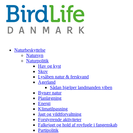
Naturbeskyttelse
Natursyn
Naturpolitik
Hav og kyst
Skov
Lysåben natur & ferskvand
Agerland
Sådan hjælper landmanden viben
Bynær natur
Planlægning
Energi
Klimatilpasning
Jagt og vildtforvaltning
Forstyrrende aktiviteter
Falkejagt og hold af rovfugle i fangenskab
Partipolitik