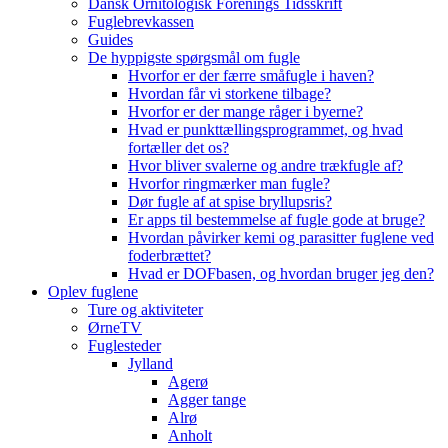
Dansk Ornitologisk Forenings Tidsskrift
Fuglebrevkassen
Guides
De hyppigste spørgsmål om fugle
Hvorfor er der færre småfugle i haven?
Hvordan får vi storkene tilbage?
Hvorfor er der mange råger i byerne?
Hvad er punkttællingsprogrammet, og hvad
fortæller det os?
Hvor bliver svalerne og andre trækfugle af?
Hvorfor ringmærker man fugle?
Dør fugle af at spise bryllupsris?
Er apps til bestemmelse af fugle gode at bruge?
Hvordan påvirker kemi og parasitter fuglene ved
foderbrættet?
Hvad er DOFbasen, og hvordan bruger jeg den?
Oplev fuglene
Ture og aktiviteter
ØrneTV
Fuglesteder
Jylland
Agerø
Agger tange
Alrø
Anholt