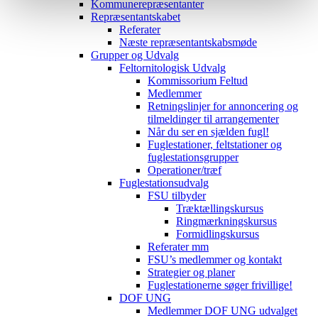
Kommunerepræsentanter
Repræsentantskabet
Referater
Næste repræsentantskabsmøde
Grupper og Udvalg
Feltornitologisk Udvalg
Kommissorium Feltud
Medlemmer
Retningslinjer for annoncering og
tilmeldinger til arrangementer
Når du ser en sjælden fugl!
Fuglestationer, feltstationer og
fuglestationsgrupper
Operationer/træf
Fuglestationsudvalg
FSU tilbyder
Træktællingskursus
Ringmærkningskursus
Formidlingskursus
Referater mm
FSU’s medlemmer og kontakt
Strategier og planer
Fuglestationerne søger frivillige!
DOF UNG
Medlemmer DOF UNG udvalget