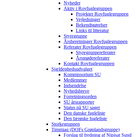
Nyheder
Aktiv i Rovfuglegruppen
Projekter Rovfuglegruppen
Vejledninger
Bekendtgørelser
Links til litteratur
Styregruppe
Årsberetninger Rovfuglegruppen
Referater Rovfuglegruppen
Styregruppereferater
Årsmødereferater
Kontakt Rovfuglegruppen
Sjældenhedsudvalget
Kommissorium SU
Medlemmer
Indsendelse
Nyhedsbreve
Forretningsorden
SU årsrapporter
Status på SU sager
Den danske fugleliste
Den færøske fugleliste
Storkegruppen
Timmiaq (DOFs Grønlandsgruppe)
Forslag til fredning af Nipisat Sund