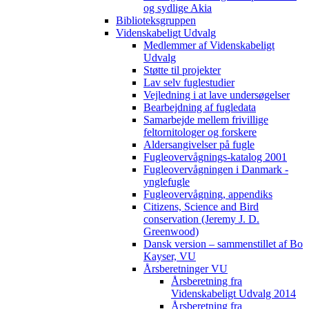
og sydlige Akia
Biblioteksgruppen
Videnskabeligt Udvalg
Medlemmer af Videnskabeligt
Udvalg
Støtte til projekter
Lav selv fuglestudier
Vejledning i at lave undersøgelser
Bearbejdning af fugledata
Samarbejde mellem frivillige
feltornitologer og forskere
Aldersangivelser på fugle
Fugleovervågnings-katalog 2001
Fugleovervågningen i Danmark -
ynglefugle
Fugleovervågning, appendiks
Citizens, Science and Bird
conservation (Jeremy J. D.
Greenwood)
Dansk version – sammenstillet af Bo
Kayser, VU
Årsberetninger VU
Årsberetning fra
Videnskabeligt Udvalg 2014
Årsberetning fra