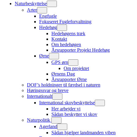
Naturbeskyttelse
Arter
Engfugle
Fokuseret Fugleforvaltning
Hedehøg
Hedehøgens træk
Kontakt
Om hedehøgen
Årsrapporter Projekt Hedehøg
Ørne
GPS ørn
Om projektet
Ørnens Dag
Årsrapporter Ørne
DOF’s holdninger til færdsel i naturen
Høringssvar og breve
Internationalt
International skovbeskyttelse
Her arbejder vi
Sådan beskytter vi skov
Naturpolitik
Agerland
Sådan hjælper landmanden viben