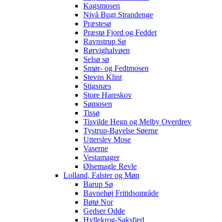
Kagsmosen
Nivå Bugt Strandenge
Præstesø
Præstø Fjord og Feddet
Ravnstrup Sø
Rørvighalvøen
Selsø sø
Smør- og Fedtmosen
Stevns Klint
Stigsnæs
Store Hareskov
Sømosen
Tissø
Tisvilde Hegn og Melby Overdrev
Tystrup-Bavelse Søerne
Utterslev Mose
Vaserne
Vestamager
Ølsemagle Revle
Lolland, Falster og Møn
Barup Sø
Bavnehøj Fritidsområde
Bøtø Nor
Gedser Odde
Hyllekrog-Saksfjed