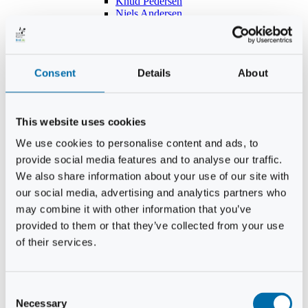
Knud Pedersen
Niels Andersen
Hans Lind
Jens Mikkel Lausten
Tim Andersen
Per Janfelt
Consent
Details
About
Christian Hjorth
Per Ekberg Pedersen
Peter Andersen
Kjeld Hansen
This website uses cookies
Niels Thomas Rosenberg
Benny Gensbøl
We use cookies to personalise content and ads, to
Bent Jakobsen
provide social media features and to analyse our traffic.
Svend Andersen
Bent Wigh
We also share information about your use of our site with
Jens-Kjeld Jensen
our social media, advertising and analytics partners who
Jon Fjeldså
may combine it with other information that you’ve
William Carøe Aarestrup
Erik Mølgaard
provided to them or that they’ve collected from your use
Klaus Malling Olsen
of their services.
Brian Zobbe
Peter Lange
Kurt Due Johansen
Niels Peter Andreasen
Consent
Preben Berg
Necessary
Selection