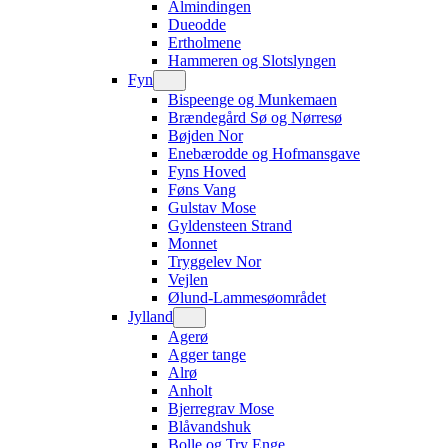
Almindingen
Dueodde
Ertholmene
Hammeren og Slotslyngen
Fyn
Bispeenge og Munkemaen
Brændegård Sø og Nørresø
Bøjden Nor
Enebærodde og Hofmansgave
Fyns Hoved
Føns Vang
Gulstav Mose
Gyldensteen Strand
Monnet
Tryggelev Nor
Vejlen
Ølund-Lammesøområdet
Jylland
Agerø
Agger tange
Alrø
Anholt
Bjerregrav Mose
Blåvandshuk
Bolle og Try Enge