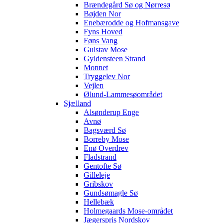
Brændegård Sø og Nørresø
Bøjden Nor
Enebærodde og Hofmansgave
Fyns Hoved
Føns Vang
Gulstav Mose
Gyldensteen Strand
Monnet
Tryggelev Nor
Vejlen
Ølund-Lammesøområdet
Sjælland
Alsønderup Enge
Avnø
Bagsværd Sø
Borreby Mose
Enø Overdrev
Fladstrand
Gentofte Sø
Gilleleje
Gribskov
Gundsømagle Sø
Hellebæk
Holmegaards Mose-området
Jægerspris Nordskov