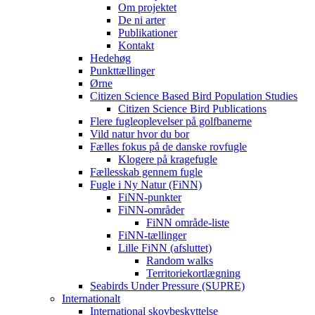
Om projektet
De ni arter
Publikationer
Kontakt
Hedehøg
Punkttællinger
Ørne
Citizen Science Based Bird Population Studies
Citizen Science Bird Publications
Flere fugleoplevelser på golfbanerne
Vild natur hvor du bor
Fælles fokus på de danske rovfugle
Klogere på kragefugle
Fællesskab gennem fugle
Fugle i Ny Natur (FiNN)
FiNN-punkter
FiNN-områder
FiNN område-liste
FiNN-tællinger
Lille FiNN (afsluttet)
Random walks
Territoriekortlægning
Seabirds Under Pressure (SUPRE)
Internationalt
International skovbeskyttelse