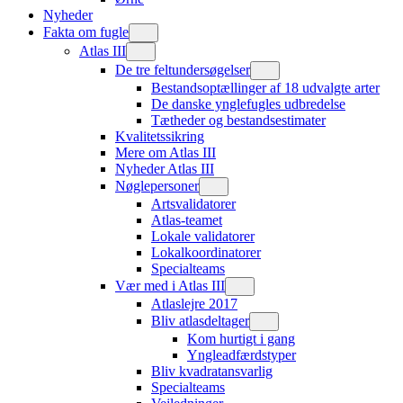
Nyheder
Fakta om fugle
Atlas III
De tre feltundersøgelser
Bestandsoptællinger af 18 udvalgte arter
De danske ynglefugles udbredelse
Tætheder og bestandsestimater
Kvalitetssikring
Mere om Atlas III
Nyheder Atlas III
Nøglepersoner
Artsvalidatorer
Atlas-teamet
Lokale validatorer
Lokalkoordinatorer
Specialteams
Vær med i Atlas III
Atlaslejre 2017
Bliv atlasdeltager
Kom hurtigt i gang
Yngleadfærdstyper
Bliv kvadratansvarlig
Specialteams