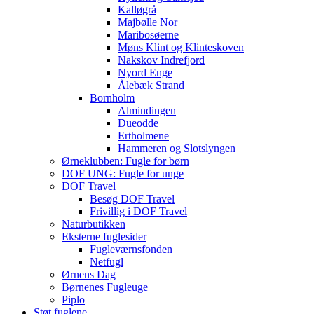
Kalløgrå
Majbølle Nor
Maribosøerne
Møns Klint og Klinteskoven
Nakskov Indrefjord
Nyord Enge
Ålebæk Strand
Bornholm
Almindingen
Dueodde
Ertholmene
Hammeren og Slotslyngen
Ørneklubben: Fugle for børn
DOF UNG: Fugle for unge
DOF Travel
Besøg DOF Travel
Frivillig i DOF Travel
Naturbutikken
Eksterne fuglesider
Fugleværnsfonden
Netfugl
Ørnens Dag
Børnenes Fugleuge
Piplo
Støt fuglene