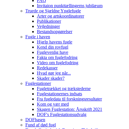
FAQ
Invitaion punkttællingerns jubilæum
Truede og Sjældne Ynglefugle
Arter og artskoordinatorer
Publikationer
Vejledninger
Bestandsopgørelser
Fugle i haven
Hjælp havens fugle
Kend din rovfugl
Fuglevenlig have
Fakta om fuglefodring
Video om fuglefodring
Redekasser
Hvad gør jeg når...
Skader skader?
Fuglestationer
Fugletrækket og trækstederne
Fuglestationernes indsats
Fra fugledata til forskningsresultater
Kom og vær med
Skagen Fuglestation: Årsskrift 2021
DOF's Fuglestationsudvalg
DOFbasen
Fund af død fugl