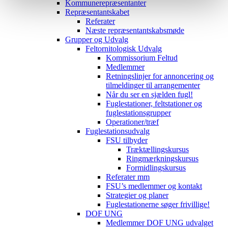
Kommunerepræsentanter
Repræsentantskabet
Referater
Næste repræsentantskabsmøde
Grupper og Udvalg
Feltornitologisk Udvalg
Kommissorium Feltud
Medlemmer
Retningslinjer for annoncering og
tilmeldinger til arrangementer
Når du ser en sjælden fugl!
Fuglestationer, feltstationer og
fuglestationsgrupper
Operationer/træf
Fuglestationsudvalg
FSU tilbyder
Træktællingskursus
Ringmærkningskursus
Formidlingskursus
Referater mm
FSU’s medlemmer og kontakt
Strategier og planer
Fuglestationerne søger frivillige!
DOF UNG
Medlemmer DOF UNG udvalget