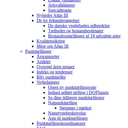
Artsvalidatorer
Specialteams
Nyheder Atlas III
De tre feltundersøgelser
De danske ynglefugles udbredelse
Tætheder og bestandsestimater
Bestandsoptællinger af 18 udvalgte arter
Kvalitetssikring
Mere om Atlas III
Punkttællinger
Årsrapporter
Artikler
Oversigt årets temaer
Indeks og tendenser
Bliv punkttæller
Vejledninger
Opret ny punkttællingsrute
Indtast udført tælling i DOFbasen
Se dine tidligere punkttællinger
Natpunkttælling
Stemmer i mørket
Naturtypebeskrivelse
App til punkttællinger
Punkttællingskoordinatorer