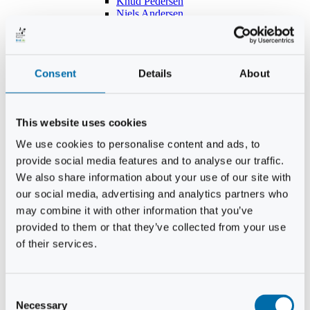
Knud Pedersen
Niels Andersen
Hans Lind
Jens Mikkel Lausten
Tim Andersen
Per Janfelt
Consent
Details
About
Christian Hjorth
Per Ekberg Pedersen
Peter Andersen
Kjeld Hansen
This website uses cookies
Niels Thomas Rosenberg
Benny Gensbøl
We use cookies to personalise content and ads, to
Bent Jakobsen
provide social media features and to analyse our traffic.
Svend Andersen
Bent Wigh
We also share information about your use of our site with
Jens-Kjeld Jensen
our social media, advertising and analytics partners who
Jon Fjeldså
may combine it with other information that you’ve
William Carøe Aarestrup
Erik Mølgaard
provided to them or that they’ve collected from your use
Klaus Malling Olsen
of their services.
Brian Zobbe
Peter Lange
Kurt Due Johansen
Niels Peter Andreasen
Consent
Preben Berg
Necessary
Selection