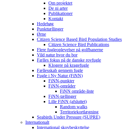
Om projektet
De ni arter
Publikationer
Kontakt
Hedehøg
Punkttællinger
Ørne
Citizen Science Based Bird Population Studies
Citizen Science Bird Publications
Flere fugleoplevelser på golfbanerne
Vild natur hvor du bor
Fælles fokus på de danske rovfugle
Klogere på kragefugle
Fællesskab gennem fugle
Fugle i Ny Natur (FiNN)
FiNN-punkter
FiNN-områder
FiNN område-liste
FiNN-tællinger
Lille FiNN (afsluttet)
Random walks
Territoriekortlægning
Seabirds Under Pressure (SUPRE)
Internationalt
International skovbeskyttelse