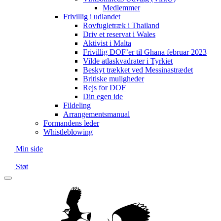
Medlemmer
Frivillig i udlandet
Rovfugletræk i Thailand
Driv et reservat i Wales
Aktivist i Malta
Frivillig DOF’er til Ghana februar 2023
Vilde atlaskvadrater i Tyrkiet
Beskyt trækket ved Messinastrædet
Britiske muligheder
Rejs for DOF
Din egen ide
Fildeling
Arrangementsmanual
Formandens leder
Whistleblowing
Min side
Støt