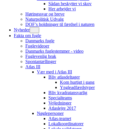
Sådan beskytter vi skov
Her arbejder vi
Høringssvar og breve
Naturpolitisk Udvalg
DOF’s holdninger til færdsel i naturen
Nyheder
Fakta om fugle
Danmarks fugle
Fuglevideoer
Danmarks fuglestemmer - video
Fuglevenlig brak
Spontantællinger
Atlas III
Vær med i Atlas III
Bliv atlasdeltager
Kom hurtigt i gang
Yngleadfærdstyper
Bliv kvadratansvarlig
Specialteams
Vejledninger
Atlaslejre 2017
Nøglepersoner
Atlas-teamet
Lokalkoordinatorer
Lokale validatorer