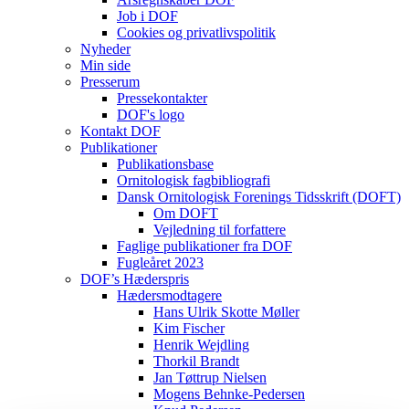
Job i DOF
Cookies og privatlivspolitik
Nyheder
Min side
Presserum
Pressekontakter
DOF's logo
Kontakt DOF
Publikationer
Publikationsbase
Ornitologisk fagbibliografi
Dansk Ornitologisk Forenings Tidsskrift (DOFT)
Om DOFT
Vejledning til forfattere
Faglige publikationer fra DOF
Fugleåret 2023
DOF’s Hæderspris
Hædersmodtagere
Hans Ulrik Skotte Møller
Kim Fischer
Henrik Wejdling
Thorkil Brandt
Jan Tøttrup Nielsen
Mogens Behnke-Pedersen