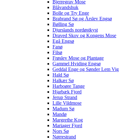
Bjerregrav Mose
Blåvandshuk
Bolle og Try Enge
Brabrand Sø og Årslev Engsø
Bølling Sø
Djurslands nordøstkyst
Draved Skov og Kongens Mose
Egå Engsø
Fanø
Filsø
Frøslev Mose og Plantage
Gammel Hviding Engsø
Geddal Enge og Sønder Lem Vig
Hald Sø
Halkær Sø
Harboøre Tange
Hjarbæk Fjord
Jerup Strand
Lille Vildmose
Madum Sø
Mandø
Margrethe Kog
Mariager Fjord
Nors Sø
Nørrestrand