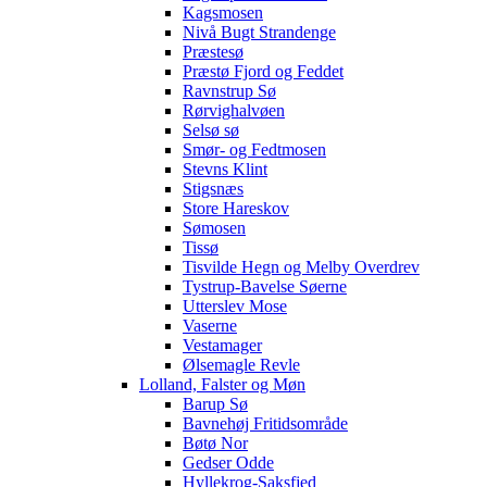
Kagsmosen
Nivå Bugt Strandenge
Præstesø
Præstø Fjord og Feddet
Ravnstrup Sø
Rørvighalvøen
Selsø sø
Smør- og Fedtmosen
Stevns Klint
Stigsnæs
Store Hareskov
Sømosen
Tissø
Tisvilde Hegn og Melby Overdrev
Tystrup-Bavelse Søerne
Utterslev Mose
Vaserne
Vestamager
Ølsemagle Revle
Lolland, Falster og Møn
Barup Sø
Bavnehøj Fritidsområde
Bøtø Nor
Gedser Odde
Hyllekrog-Saksfjed