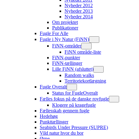
Nyheder 2012
Nyheder 2013
Nyheder 2014
Om projektet
Publikationer
Fugle For Alle
Fugle i Ny Natur (FiNN)
FiNN-områder
FiNN område-liste
FiNN-punkter
FiNN-tællinger
Lille FiNN (afsluttet)
Random walks
Territoriekortlægning
Fugle Overalt
Status for FugleOveralt
Fælles fokus på de danske rovfugle
Klogere på kragefugle
Fællesskab gennem fugle
Hedehøg
Punkttællinger
Seabirds Under Pressure (SUPRE)
Vild natur hvor du bor
Ørne