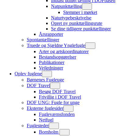
Indtast udført tælling i DOFbasen
Natpunkttælling
Stemmer i mørket
Naturtypebeskrivelse
Opret ny punkttællingsrute
Se dine tidligere punkttællinger
Årsrapporter
Spontantællinger
Truede og Sjældne Ynglefugle
Arter og artskoordinatorer
Bestandsopgørelser
Publikationer
Vejledninger
Oplev fuglene
Børnenes Fugleuge
DOF Travel
Besøg DOF Travel
Frivillig i DOF Travel
DOF UNG: Fugle for unge
Eksterne fuglesider
Fugleværnsfonden
Netfugl
Fuglesteder
Bornholm