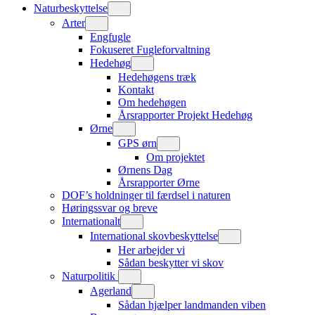
Naturbeskyttelse
Arter
Engfugle
Fokuseret Fugleforvaltning
Hedehøg
Hedehøgens træk
Kontakt
Om hedehøgen
Årsrapporter Projekt Hedehøg
Ørne
GPS ørn
Om projektet
Ørnens Dag
Årsrapporter Ørne
DOF’s holdninger til færdsel i naturen
Høringssvar og breve
Internationalt
International skovbeskyttelse
Her arbejder vi
Sådan beskytter vi skov
Naturpolitik
Agerland
Sådan hjælper landmanden viben