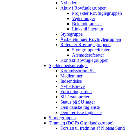
Nyheder
Aktiv i Rovfuglegruppen
Projekter Rovfuglegruppen
Vejledninger
Bekendtgørelser
Links til litteratur
Styregruppe
Årsberetninger Rovfuglegruppen
Referater Rovfuglegruppen
Styregruppereferater
Årsmødereferater
Kontakt Rovfuglegruppen
Sjældenhedsudvalget
Kommissorium SU
Medlemmer
Indsendelse
Nyhedsbreve
Forretningsorden
SU årsrapporter
Status på SU sager
Den danske fugleliste
Den færøske fugleliste
Storkegruppen
Timmiaq (DOFs Grønlandsgruppe)
Forslag til fredning af Nipisat Sund