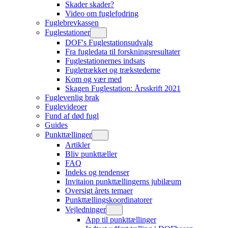
Skader skader?
Video om fuglefodring
Fuglebrevkassen
Fuglestationer
DOF's Fuglestationsudvalg
Fra fugledata til forskningsresultater
Fuglestationernes indsats
Fugletrækket og trækstederne
Kom og vær med
Skagen Fuglestation: Årsskrift 2021
Fuglevenlig brak
Fuglevideoer
Fund af død fugl
Guides
Punkttællinger
Artikler
Bliv punkttæller
FAQ
Indeks og tendenser
Invitaion punkttællingerns jubilæum
Oversigt årets temaer
Punkttællingskoordinatorer
Vejledninger
App til punkttællinger