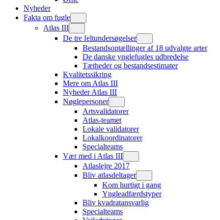
Nyheder
Fakta om fugle
Atlas III
De tre feltundersøgelser
Bestandsoptællinger af 18 udvalgte arter
De danske ynglefugles udbredelse
Tætheder og bestandsestimater
Kvalitetssikring
Mere om Atlas III
Nyheder Atlas III
Nøglepersoner
Artsvalidatorer
Atlas-teamet
Lokale validatorer
Lokalkoordinatorer
Specialteams
Vær med i Atlas III
Atlaslejre 2017
Bliv atlasdeltager
Kom hurtigt i gang
Yngleadfærdstyper
Bliv kvadratansvarlig
Specialteams