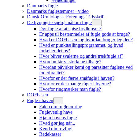
Vejledninger
Danmarks fugle
Danmarks fuglestemmer - video
Dansk Ornitologisk Forenings Tidsskrift
De hyppigste spørgsmål om fugle
Dør fugle af at spise bryllupsris?
Er apps til bestemmelse af fugle gode at bruge?
Hvad er DOFbasen, og hvordan bruger jeg den?
Hvad er punkttællingsprogrammet, og hvad
fortæller det os?
Hvor bliver svalerne og andre trækfugle af?
Hvordan får vi storkene tilbage?
Hvordan påvirker kemi og parasitter fuglene ved
foderbrættet?
Hvorfor er der færre småfugle i haven?
Hvorfor er der mange råger i byerne?
Hvorfor ringmærker man fugle?
DOFbasen
Fugle i haven
Fakta om fuglefodring
Fuglevenlig have
Hjælp havens fugle
Hvad gør jeg når...
Kend din rovfugl
Redekasser