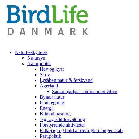
Naturbeskyttelse
Natursyn
Naturpolitik
Hav og kyst
Skov
Lysåben natur & ferskvand
Agerland
Sådan hjælper landmanden viben
Bynær natur
Planlægning
Energi
Klimatilpasning
Jagt og vildtforvaltning
Forstyrrende aktiviteter
Falkejagt og hold af rovfugle i fangenskab
Partipolitik