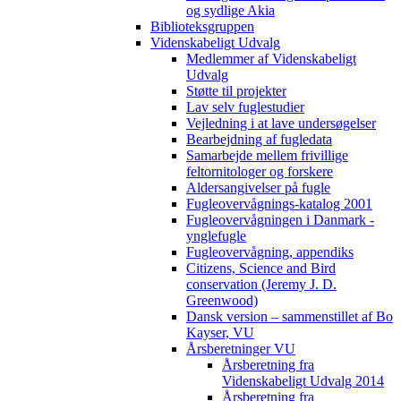
og sydlige Akia
Biblioteksgruppen
Videnskabeligt Udvalg
Medlemmer af Videnskabeligt
Udvalg
Støtte til projekter
Lav selv fuglestudier
Vejledning i at lave undersøgelser
Bearbejdning af fugledata
Samarbejde mellem frivillige
feltornitologer og forskere
Aldersangivelser på fugle
Fugleovervågnings-katalog 2001
Fugleovervågningen i Danmark -
ynglefugle
Fugleovervågning, appendiks
Citizens, Science and Bird
conservation (Jeremy J. D.
Greenwood)
Dansk version – sammenstillet af Bo
Kayser, VU
Årsberetninger VU
Årsberetning fra
Videnskabeligt Udvalg 2014
Årsberetning fra