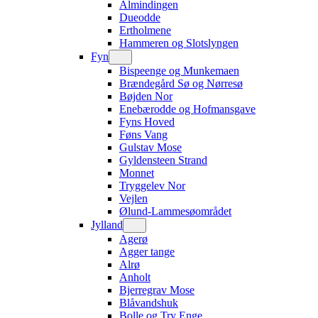
Almindingen
Dueodde
Ertholmene
Hammeren og Slotslyngen
Fyn
Bispeenge og Munkemaen
Brændegård Sø og Nørresø
Bøjden Nor
Enebærodde og Hofmansgave
Fyns Hoved
Føns Vang
Gulstav Mose
Gyldensteen Strand
Monnet
Tryggelev Nor
Vejlen
Ølund-Lammesøområdet
Jylland
Agerø
Agger tange
Alrø
Anholt
Bjerregrav Mose
Blåvandshuk
Bolle og Try Enge