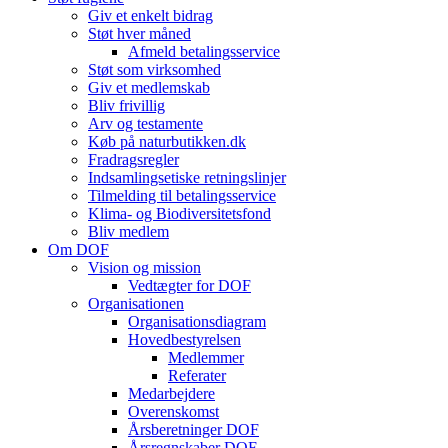
Giv et enkelt bidrag
Støt hver måned
Afmeld betalingsservice
Støt som virksomhed
Giv et medlemskab
Bliv frivillig
Arv og testamente
Køb på naturbutikken.dk
Fradragsregler
Indsamlingsetiske retningslinjer
Tilmelding til betalingsservice
Klima- og Biodiversitetsfond
Bliv medlem
Om DOF
Vision og mission
Vedtægter for DOF
Organisationen
Organisationsdiagram
Hovedbestyrelsen
Medlemmer
Referater
Medarbejdere
Overenskomst
Årsberetninger DOF
Årsregnskaber DOF