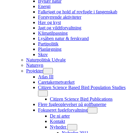
Bynær natur
Energi
Falkejagt og hold af rovfugle i fangenskab
Forstyrrende aktiviteter
Hav og kyst
Jagt og vildtforvaltning
Klimatilpasning
Lysåben natur & ferskvand
Partipolitik
Planlægning
Skov
Naturpolitisk Udvalg
Natursyn
Projekter
Atlas III
Caretakernetværket
Citizen Science Based Bird Population Studies
Citizen Science Bird Publications
Flere fugleoplevelser på golfbanerne
Fokuseret fugleforvaltning
De ni arter
Kontakt
Nyheder
Nyheder 2011