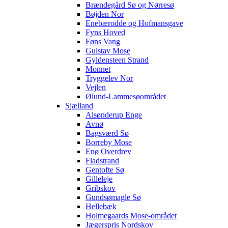
Brændegård Sø og Nørresø
Bøjden Nor
Enebærodde og Hofmansgave
Fyns Hoved
Føns Vang
Gulstav Mose
Gyldensteen Strand
Monnet
Tryggelev Nor
Vejlen
Ølund-Lammesøområdet
Sjælland
Alsønderup Enge
Avnø
Bagsværd Sø
Borreby Mose
Enø Overdrev
Fladstrand
Gentofte Sø
Gilleleje
Gribskov
Gundsømagle Sø
Hellebæk
Holmegaards Mose-området
Jægerspris Nordskov