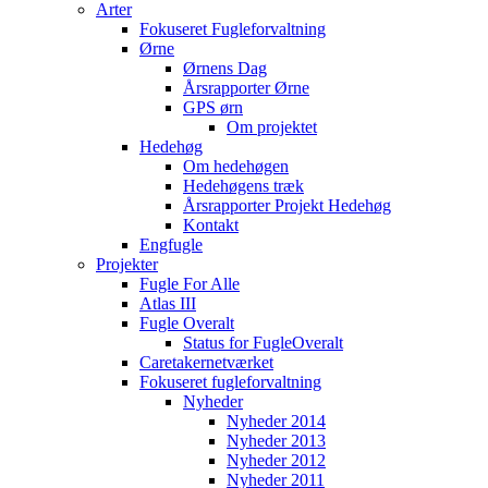
Arter
Fokuseret Fugleforvaltning
Ørne
Ørnens Dag
Årsrapporter Ørne
GPS ørn
Om projektet
Hedehøg
Om hedehøgen
Hedehøgens træk
Årsrapporter Projekt Hedehøg
Kontakt
Engfugle
Projekter
Fugle For Alle
Atlas III
Fugle Overalt
Status for FugleOveralt
Caretakernetværket
Fokuseret fugleforvaltning
Nyheder
Nyheder 2014
Nyheder 2013
Nyheder 2012
Nyheder 2011