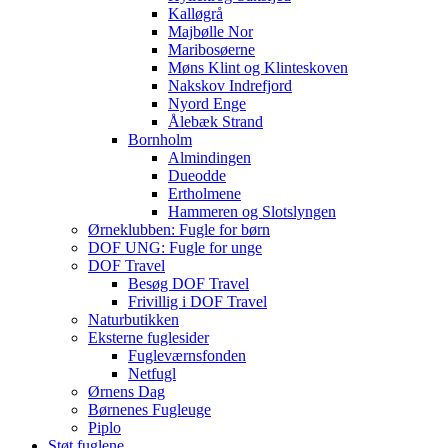
Kalløgrå
Majbølle Nor
Maribosøerne
Møns Klint og Klinteskoven
Nakskov Indrefjord
Nyord Enge
Ålebæk Strand
Bornholm
Almindingen
Dueodde
Ertholmene
Hammeren og Slotslyngen
Ørneklubben: Fugle for børn
DOF UNG: Fugle for unge
DOF Travel
Besøg DOF Travel
Frivillig i DOF Travel
Naturbutikken
Eksterne fuglesider
Fugleværnsfonden
Netfugl
Ørnens Dag
Børnenes Fugleuge
Piplo
Støt fuglene