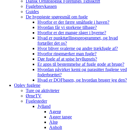
Dansk Ornitologisk Forenings Tidsskrift
Fuglebrevkassen
Guides
De hyppigste spørgsmål om fugle
Hvorfor er der færre småfugle i haven?
Hvordan får vi storkene tilbage?
Hvorfor er der mange råger i byerne?
Hvad er punkttællingsprogrammet, og hvad
fortæller det os?
Hvor bliver svalerne og andre trækfugle af?
Hvorfor ringmærker man fugle?
Dør fugle af at spise bryllupsris?
Er apps til bestemmelse af fugle gode at bruge?
Hvordan påvirker kemi og parasitter fuglene ved
foderbrættet?
Hvad er DOFbasen, og hvordan bruger jeg den?
Oplev fuglene
Ture og aktiviteter
ØrneTV
Fuglesteder
Jylland
Agerø
Agger tange
Alrø
Anholt