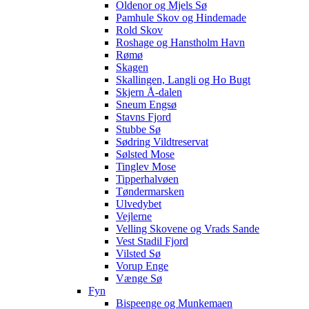
Oldenor og Mjels Sø
Pamhule Skov og Hindemade
Rold Skov
Roshage og Hanstholm Havn
Rømø
Skagen
Skallingen, Langli og Ho Bugt
Skjern Å-dalen
Sneum Engsø
Stavns Fjord
Stubbe Sø
Sødring Vildtreservat
Sølsted Mose
Tinglev Mose
Tipperhalvøen
Tøndermarsken
Ulvedybet
Vejlerne
Velling Skovene og Vrads Sande
Vest Stadil Fjord
Vilsted Sø
Vorup Enge
Vænge Sø
Fyn
Bispeenge og Munkemaen