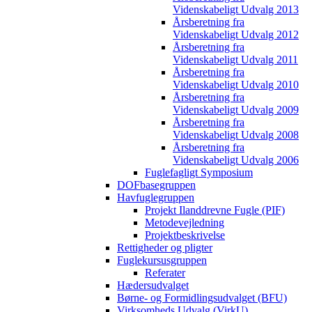
Videnskabeligt Udvalg 2013
Årsberetning fra
Videnskabeligt Udvalg 2012
Årsberetning fra
Videnskabeligt Udvalg 2011
Årsberetning fra
Videnskabeligt Udvalg 2010
Årsberetning fra
Videnskabeligt Udvalg 2009
Årsberetning fra
Videnskabeligt Udvalg 2008
Årsberetning fra
Videnskabeligt Udvalg 2006
Fuglefagligt Symposium
DOFbasegruppen
Havfuglegruppen
Projekt Ilanddrevne Fugle (PIF)
Metodevejledning
Projektbeskrivelse
Rettigheder og pligter
Fuglekursusgruppen
Referater
Hædersudvalget
Børne- og Formidlingsudvalget (BFU)
Virksomheds Udvalg (VirkU)