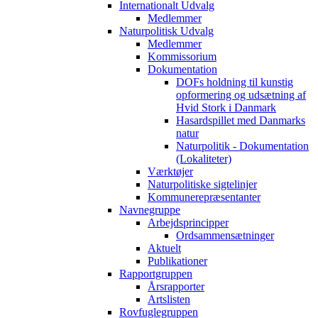
Internationalt Udvalg
Medlemmer
Naturpolitisk Udvalg
Medlemmer
Kommissorium
Dokumentation
DOFs holdning til kunstig
opformering og udsætning af
Hvid Stork i Danmark
Hasardspillet med Danmarks
natur
Naturpolitik - Dokumentation
(Lokaliteter)
Værktøjer
Naturpolitiske sigtelinjer
Kommunerepræsentanter
Navnegruppe
Arbejdsprincipper
Ordsammensætninger
Aktuelt
Publikationer
Rapportgruppen
Årsrapporter
Artslisten
Rovfuglegruppen