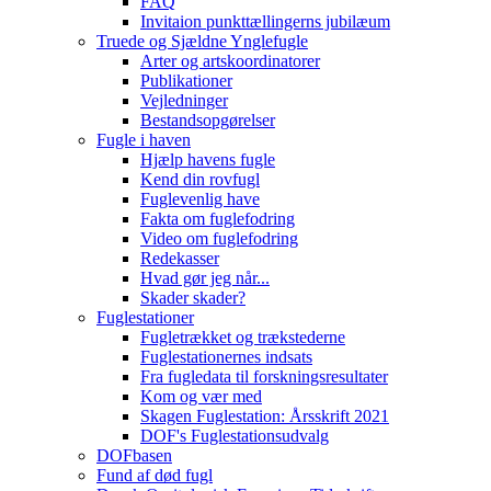
FAQ
Invitaion punkttællingerns jubilæum
Truede og Sjældne Ynglefugle
Arter og artskoordinatorer
Publikationer
Vejledninger
Bestandsopgørelser
Fugle i haven
Hjælp havens fugle
Kend din rovfugl
Fuglevenlig have
Fakta om fuglefodring
Video om fuglefodring
Redekasser
Hvad gør jeg når...
Skader skader?
Fuglestationer
Fugletrækket og trækstederne
Fuglestationernes indsats
Fra fugledata til forskningsresultater
Kom og vær med
Skagen Fuglestation: Årsskrift 2021
DOF's Fuglestationsudvalg
DOFbasen
Fund af død fugl