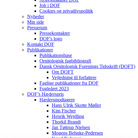
Job i DOF
Cookies og privatlivspolitik
Nyheder
Min side
Presserum
Pressekontakter
DOF's logo
Kontakt DOF
Publikationer
Publikationsbase
Ornitologisk fagbibliografi
Dansk Ornitologisk Forenings Tidsskrift (DOFT)
Om DOFT
Vejledning til forfattere
Faglige publikationer fra DOF
Fugleåret 2023
DOF’s Hæderspris
Hædersmodtagere
Hans Ulrik Skotte Møller
Kim Fischer
Henrik Wejdling
Thorkil Brandt
Jan Tøttrup Nielsen
Mogens Behnke-Pedersen