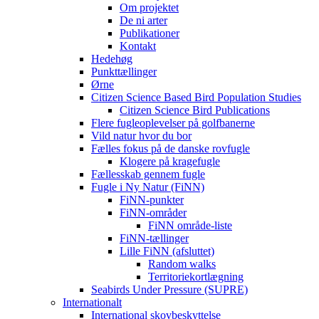
Om projektet
De ni arter
Publikationer
Kontakt
Hedehøg
Punkttællinger
Ørne
Citizen Science Based Bird Population Studies
Citizen Science Bird Publications
Flere fugleoplevelser på golfbanerne
Vild natur hvor du bor
Fælles fokus på de danske rovfugle
Klogere på kragefugle
Fællesskab gennem fugle
Fugle i Ny Natur (FiNN)
FiNN-punkter
FiNN-områder
FiNN område-liste
FiNN-tællinger
Lille FiNN (afsluttet)
Random walks
Territoriekortlægning
Seabirds Under Pressure (SUPRE)
Internationalt
International skovbeskyttelse