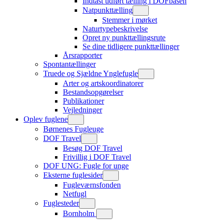
Indtast udført tælling i DOFbasen
Natpunkttælling
Stemmer i mørket
Naturtypebeskrivelse
Opret ny punkttællingsrute
Se dine tidligere punkttællinger
Årsrapporter
Spontantællinger
Truede og Sjældne Ynglefugle
Arter og artskoordinatorer
Bestandsopgørelser
Publikationer
Vejledninger
Oplev fuglene
Børnenes Fugleuge
DOF Travel
Besøg DOF Travel
Frivillig i DOF Travel
DOF UNG: Fugle for unge
Eksterne fuglesider
Fugleværnsfonden
Netfugl
Fuglesteder
Bornholm