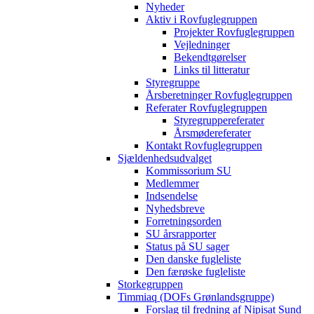
Nyheder
Aktiv i Rovfuglegruppen
Projekter Rovfuglegruppen
Vejledninger
Bekendtgørelser
Links til litteratur
Styregruppe
Årsberetninger Rovfuglegruppen
Referater Rovfuglegruppen
Styregruppereferater
Årsmødereferater
Kontakt Rovfuglegruppen
Sjældenhedsudvalget
Kommissorium SU
Medlemmer
Indsendelse
Nyhedsbreve
Forretningsorden
SU årsrapporter
Status på SU sager
Den danske fugleliste
Den færøske fugleliste
Storkegruppen
Timmiaq (DOFs Grønlandsgruppe)
Forslag til fredning af Nipisat Sund