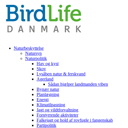
Naturbeskyttelse
Natursyn
Naturpolitik
Hav og kyst
Skov
Lysåben natur & ferskvand
Agerland
Sådan hjælper landmanden viben
Bynær natur
Planlægning
Energi
Klimatilpasning
Jagt og vildtforvaltning
Forstyrrende aktiviteter
Falkejagt og hold af rovfugle i fangenskab
Partipolitik