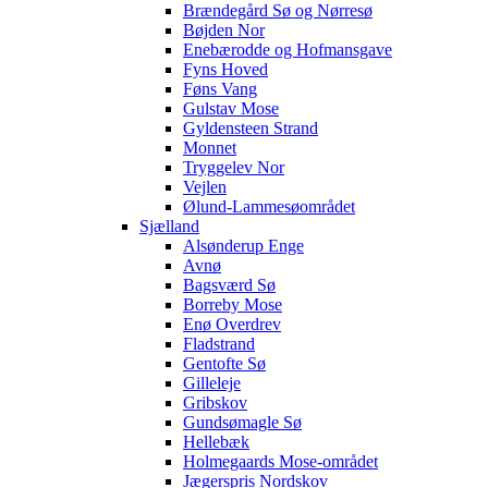
Brændegård Sø og Nørresø
Bøjden Nor
Enebærodde og Hofmansgave
Fyns Hoved
Føns Vang
Gulstav Mose
Gyldensteen Strand
Monnet
Tryggelev Nor
Vejlen
Ølund-Lammesøområdet
Sjælland
Alsønderup Enge
Avnø
Bagsværd Sø
Borreby Mose
Enø Overdrev
Fladstrand
Gentofte Sø
Gilleleje
Gribskov
Gundsømagle Sø
Hellebæk
Holmegaards Mose-området
Jægerspris Nordskov