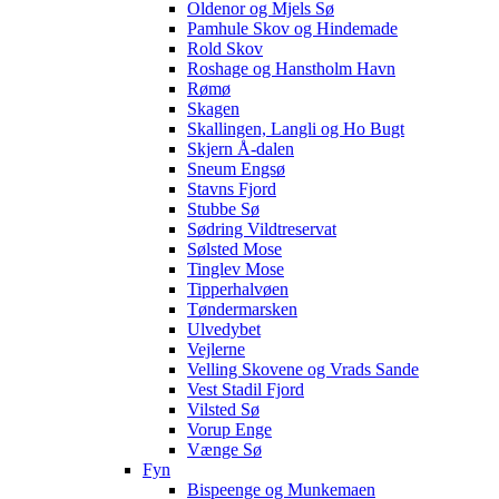
Oldenor og Mjels Sø
Pamhule Skov og Hindemade
Rold Skov
Roshage og Hanstholm Havn
Rømø
Skagen
Skallingen, Langli og Ho Bugt
Skjern Å-dalen
Sneum Engsø
Stavns Fjord
Stubbe Sø
Sødring Vildtreservat
Sølsted Mose
Tinglev Mose
Tipperhalvøen
Tøndermarsken
Ulvedybet
Vejlerne
Velling Skovene og Vrads Sande
Vest Stadil Fjord
Vilsted Sø
Vorup Enge
Vænge Sø
Fyn
Bispeenge og Munkemaen