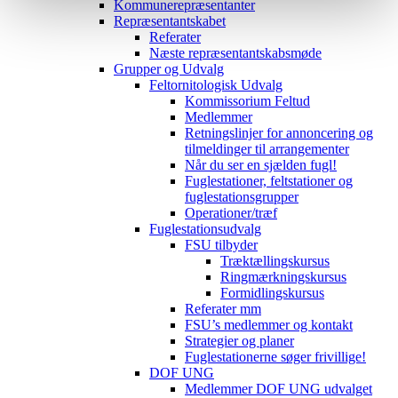
Kommunerepræsentanter
Repræsentantskabet
Referater
Næste repræsentantskabsmøde
Grupper og Udvalg
Feltornitologisk Udvalg
Kommissorium Feltud
Medlemmer
Retningslinjer for annoncering og
tilmeldinger til arrangementer
Når du ser en sjælden fugl!
Fuglestationer, feltstationer og
fuglestationsgrupper
Operationer/træf
Fuglestationsudvalg
FSU tilbyder
Træktællingskursus
Ringmærkningskursus
Formidlingskursus
Referater mm
FSU’s medlemmer og kontakt
Strategier og planer
Fuglestationerne søger frivillige!
DOF UNG
Medlemmer DOF UNG udvalget