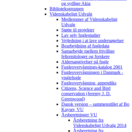
og sydlige Akia
Biblioteksgruppen
Videnskabeligt Udvalg
Medlemmer af Videnskabeligt
Udvalg
Støtte til projekter
Lav selv fuglestudier
Vejledning i at lave undersøgelser
Bearbejdning af fugledata
Samarbejde mellem frivillige
feltornitologer og forskere
Aldersangivelser på fugle
Fugleovervågnings-katalog 2001
Fugleovervågningen i Danmark -
ynglefugle
Fugleovervågning, appendiks
Citizens, Science and Bird
conservation (Jeremy J. D.
Greenwood)
Dansk version – sammenstillet af Bo
Kayser, VU
Årsberetninger VU
Årsberetning fra
Videnskabeligt Udvalg 2014
Årsberetning fra