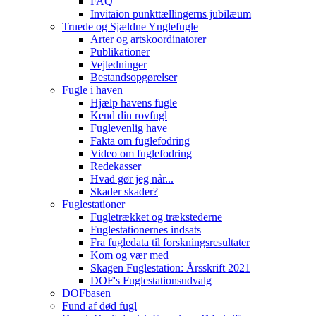
FAQ
Invitaion punkttællingerns jubilæum
Truede og Sjældne Ynglefugle
Arter og artskoordinatorer
Publikationer
Vejledninger
Bestandsopgørelser
Fugle i haven
Hjælp havens fugle
Kend din rovfugl
Fuglevenlig have
Fakta om fuglefodring
Video om fuglefodring
Redekasser
Hvad gør jeg når...
Skader skader?
Fuglestationer
Fugletrækket og trækstederne
Fuglestationernes indsats
Fra fugledata til forskningsresultater
Kom og vær med
Skagen Fuglestation: Årsskrift 2021
DOF's Fuglestationsudvalg
DOFbasen
Fund af død fugl