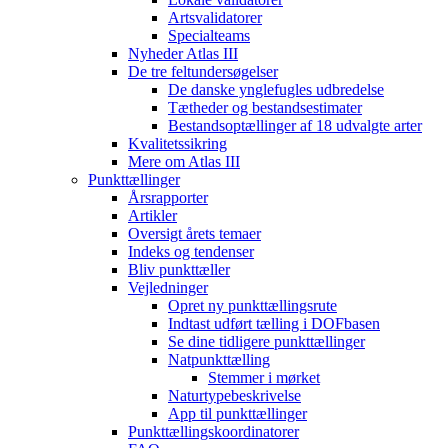
Artsvalidatorer
Specialteams
Nyheder Atlas III
De tre feltundersøgelser
De danske ynglefugles udbredelse
Tætheder og bestandsestimater
Bestandsoptællinger af 18 udvalgte arter
Kvalitetssikring
Mere om Atlas III
Punkttællinger
Årsrapporter
Artikler
Oversigt årets temaer
Indeks og tendenser
Bliv punkttæller
Vejledninger
Opret ny punkttællingsrute
Indtast udført tælling i DOFbasen
Se dine tidligere punkttællinger
Natpunkttælling
Stemmer i mørket
Naturtypebeskrivelse
App til punkttællinger
Punkttællingskoordinatorer