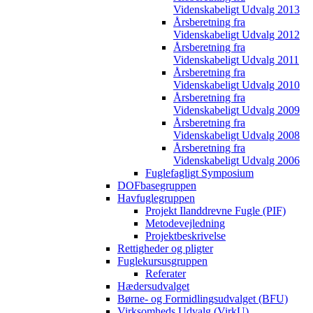
Videnskabeligt Udvalg 2013
Årsberetning fra
Videnskabeligt Udvalg 2012
Årsberetning fra
Videnskabeligt Udvalg 2011
Årsberetning fra
Videnskabeligt Udvalg 2010
Årsberetning fra
Videnskabeligt Udvalg 2009
Årsberetning fra
Videnskabeligt Udvalg 2008
Årsberetning fra
Videnskabeligt Udvalg 2006
Fuglefagligt Symposium
DOFbasegruppen
Havfuglegruppen
Projekt Ilanddrevne Fugle (PIF)
Metodevejledning
Projektbeskrivelse
Rettigheder og pligter
Fuglekursusgruppen
Referater
Hædersudvalget
Børne- og Formidlingsudvalget (BFU)
Virksomheds Udvalg (VirkU)