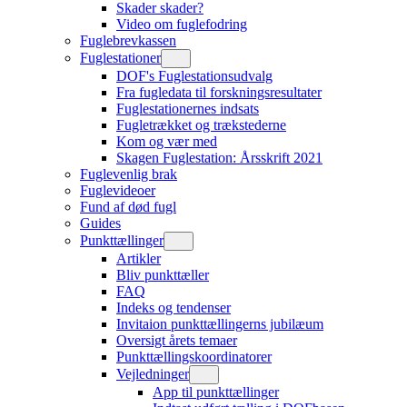
Skader skader?
Video om fuglefodring
Fuglebrevkassen
Fuglestationer
DOF's Fuglestationsudvalg
Fra fugledata til forskningsresultater
Fuglestationernes indsats
Fugletrækket og trækstederne
Kom og vær med
Skagen Fuglestation: Årsskrift 2021
Fuglevenlig brak
Fuglevideoer
Fund af død fugl
Guides
Punkttællinger
Artikler
Bliv punkttæller
FAQ
Indeks og tendenser
Invitaion punkttællingerns jubilæum
Oversigt årets temaer
Punkttællingskoordinatorer
Vejledninger
App til punkttællinger