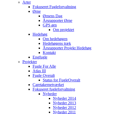
Arter
Fokuseret Fugleforvaltning
Ørne
Ørnens Dag
Årsrapporter Ørne
GPS ørn
Om projektet
Hedehøg
Om hedehøgen
Hedehøgens træk
Årsrapporter Projekt Hedehøg
Kontakt
Engfugle
Projekter
Fugle For Alle
Atlas III
Fugle Overalt
Status for FugleOveralt
Caretakernetværket
Fokuseret fugleforvaltning
Nyheder
Nyheder 2014
Nyheder 2013
Nyheder 2012
Nyheder 2011