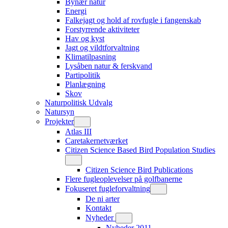
Bynær natur
Energi
Falkejagt og hold af rovfugle i fangenskab
Forstyrrende aktiviteter
Hav og kyst
Jagt og vildtforvaltning
Klimatilpasning
Lysåben natur & ferskvand
Partipolitik
Planlægning
Skov
Naturpolitisk Udvalg
Natursyn
Projekter
Atlas III
Caretakernetværket
Citizen Science Based Bird Population Studies
Citizen Science Bird Publications
Flere fugleoplevelser på golfbanerne
Fokuseret fugleforvaltning
De ni arter
Kontakt
Nyheder
Nyheder 2011