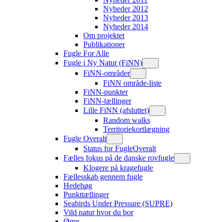
Nyheder 2012
Nyheder 2013
Nyheder 2014
Om projektet
Publikationer
Fugle For Alle
Fugle i Ny Natur (FiNN)
FiNN-områder
FiNN område-liste
FiNN-punkter
FiNN-tællinger
Lille FiNN (afsluttet)
Random walks
Territoriekortlægning
Fugle Overalt
Status for FugleOveralt
Fælles fokus på de danske rovfugle
Klogere på kragefugle
Fællesskab gennem fugle
Hedehøg
Punkttællinger
Seabirds Under Pressure (SUPRE)
Vild natur hvor du bor
Ørne