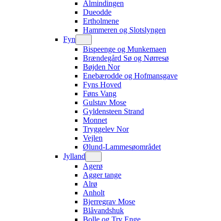
Almindingen
Dueodde
Ertholmene
Hammeren og Slotslyngen
Fyn
Bispeenge og Munkemaen
Brændegård Sø og Nørresø
Bøjden Nor
Enebærodde og Hofmansgave
Fyns Hoved
Føns Vang
Gulstav Mose
Gyldensteen Strand
Monnet
Tryggelev Nor
Vejlen
Ølund-Lammesøområdet
Jylland
Agerø
Agger tange
Alrø
Anholt
Bjerregrav Mose
Blåvandshuk
Bolle og Try Enge