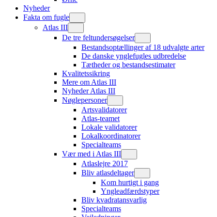
Nyheder
Fakta om fugle
Atlas III
De tre feltundersøgelser
Bestandsoptællinger af 18 udvalgte arter
De danske ynglefugles udbredelse
Tætheder og bestandsestimater
Kvalitetssikring
Mere om Atlas III
Nyheder Atlas III
Nøglepersoner
Artsvalidatorer
Atlas-teamet
Lokale validatorer
Lokalkoordinatorer
Specialteams
Vær med i Atlas III
Atlaslejre 2017
Bliv atlasdeltager
Kom hurtigt i gang
Yngleadfærdstyper
Bliv kvadratansvarlig
Specialteams