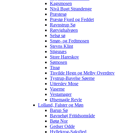
Kagsmosen
Nivå Bugt Strandenge
Præstesø
Præstø Fjord og Feddet
Ravnstrup Sø
Rørvighalvøen
Selsø sø
Smør- og Fedtmosen
Stevns Klint
Stigsnæs
Store Hareskov
Sømosen
Tissø
Tisvilde Hegn og Melby Overdrev
Tystrup-Bavelse Søerne
Utterslev Mose
Vaserne
Vestamager
Ølsemagle Revle
Lolland, Falster og Møn
Barup Sø
Bavnehøj Fritidsområde
Bøtø Nor
Gedser Odde
Hyllekrog-Saksfjed