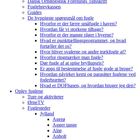
Dansk Ornitologisk Forenings Tidsskrift
Fuglebrevkassen
Guides
De hyppigste spørgsmål om fugle
Hvorfor er der færre småfugle i haven?
Hvordan får vi storkene tilbage?
Hvorfor er der mange råger i byerne?
Hvad er punkttællingsprogrammet, og hvad
fortæller det os?
Hvor bliver svalerne og andre trækfugle af?
Hvorfor ringmærker man fugle?
Dør fugle af at spise bryllupsris?
Er apps til bestemmelse af fugle gode at bruge?
Hvordan påvirker kemi og parasitter fuglene ved
foderbrættet?
Hvad er DOFbasen, og hvordan bruger jeg den?
Oplev fuglene
Ture og aktiviteter
ØrneTV
Fuglesteder
Jylland
Agerø
Agger tange
Alrø
Anholt