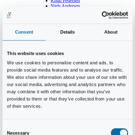
Knud Pedersen
Niels Andersen
Hans Lind
Jens Mikkel Lausten
Tim Andersen
Per Janfelt
Consent
Details
About
Christian Hjorth
Per Ekberg Pedersen
Peter Andersen
Kjeld Hansen
This website uses cookies
Niels Thomas Rosenberg
Benny Gensbøl
We use cookies to personalise content and ads, to
Bent Jakobsen
provide social media features and to analyse our traffic.
Svend Andersen
Bent Wigh
We also share information about your use of our site with
Jens-Kjeld Jensen
our social media, advertising and analytics partners who
Jon Fjeldså
may combine it with other information that you’ve
William Carøe Aarestrup
Erik Mølgaard
provided to them or that they’ve collected from your use
Klaus Malling Olsen
of their services.
Brian Zobbe
Peter Lange
Kurt Due Johansen
Niels Peter Andreasen
Consent
Preben Berg
Necessary
Selection