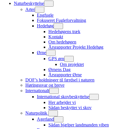
Naturbeskyttelse
Arter
Engfugle
Fokuseret Fugleforvaltning
Hedehøg
Hedehøgens træk
Kontakt
Om hedehøgen
Årsrapporter Projekt Hedehøg
Ørne
GPS ørn
Om projektet
Ørnens Dag
Årsrapporter Ørne
DOF’s holdninger til færdsel i naturen
Høringssvar og breve
Internationalt
International skovbeskyttelse
Her arbejder vi
Sådan beskytter vi skov
Naturpolitik
Agerland
Sådan hjælper landmanden viben