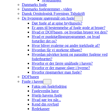
Vejledninger
Danmarks fugle
Danmarks fuglestemmer - video
Dansk Ornitologisk Forenings Tidsskrift
De hyppigste spørgsmål om fugle
Dør fugle af at spise bryllupsris?
Er apps til bestemmelse af fugle gode at bruge?
Hvad er DOFbasen, og hvordan bruger jeg den?
Hvad er punkttællingsprogrammet, og hvad
fortæller det os?
Hvor bliver svalerne og andre trækfugle af?
Hvordan får vi storkene tilbage?
Hvordan påvirker kemi og parasitter fuglene ved
foderbrættet?
Hvorfor er der færre småfugle i haven?
Hvorfor er der mange råger i byerne?
Hvorfor ringmærker man fugle?
DOFbasen
Fugle i haven
Fakta om fuglefodring
Fuglevenlig have
Hjælp havens fugle
Hvad gør jeg når...
Kend din rovfugl
Redekasser