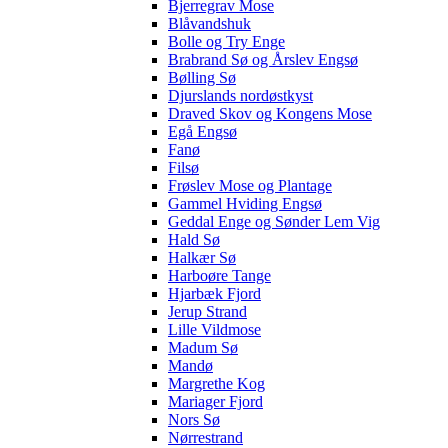
Bjerregrav Mose
Blåvandshuk
Bolle og Try Enge
Brabrand Sø og Årslev Engsø
Bølling Sø
Djurslands nordøstkyst
Draved Skov og Kongens Mose
Egå Engsø
Fanø
Filsø
Frøslev Mose og Plantage
Gammel Hviding Engsø
Geddal Enge og Sønder Lem Vig
Hald Sø
Halkær Sø
Harboøre Tange
Hjarbæk Fjord
Jerup Strand
Lille Vildmose
Madum Sø
Mandø
Margrethe Kog
Mariager Fjord
Nors Sø
Nørrestrand