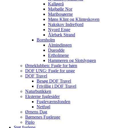
Kalløgrå
Majbølle Nor
Maribosøerne
Møns Klint og Klinteskoven
Nakskov Indrefjord
Nyord Enge
Ålebæk Strand
Bornholm
Almindingen
Dueodde
Ertholmene
Hammeren og Slotslyngen
Ørneklubben: Fugle for børn
DOF UNG: Fugle for unge
DOF Travel
Besøg DOF Travel
Frivillig i DOF Travel
Naturbutikken
Eksterne fuglesider
Fugleværnsfonden
Netfugl
Ørnens Dag
Børnenes Fugleuge
Piplo
Støt fuglene