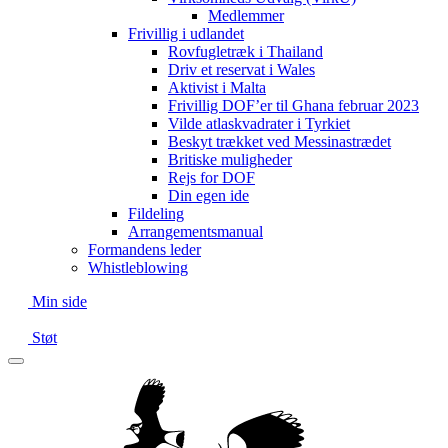
Medlemmer
Frivillig i udlandet
Rovfugletræk i Thailand
Driv et reservat i Wales
Aktivist i Malta
Frivillig DOF’er til Ghana februar 2023
Vilde atlaskvadrater i Tyrkiet
Beskyt trækket ved Messinastrædet
Britiske muligheder
Rejs for DOF
Din egen ide
Fildeling
Arrangementsmanual
Formandens leder
Whistleblowing
Min side
Støt