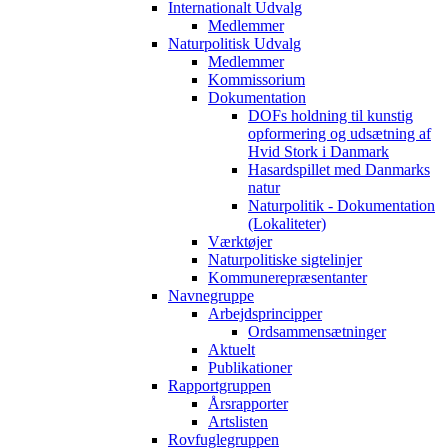
Internationalt Udvalg
Medlemmer
Naturpolitisk Udvalg
Medlemmer
Kommissorium
Dokumentation
DOFs holdning til kunstig
opformering og udsætning af
Hvid Stork i Danmark
Hasardspillet med Danmarks
natur
Naturpolitik - Dokumentation
(Lokaliteter)
Værktøjer
Naturpolitiske sigtelinjer
Kommunerepræsentanter
Navnegruppe
Arbejdsprincipper
Ordsammensætninger
Aktuelt
Publikationer
Rapportgruppen
Årsrapporter
Artslisten
Rovfuglegruppen