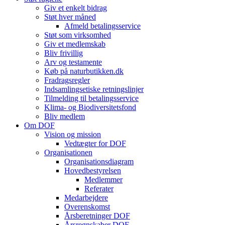
Giv et enkelt bidrag
Støt hver måned
Afmeld betalingsservice
Støt som virksomhed
Giv et medlemskab
Bliv frivillig
Arv og testamente
Køb på naturbutikken.dk
Fradragsregler
Indsamlingsetiske retningslinjer
Tilmelding til betalingsservice
Klima- og Biodiversitetsfond
Bliv medlem
Om DOF
Vision og mission
Vedtægter for DOF
Organisationen
Organisationsdiagram
Hovedbestyrelsen
Medlemmer
Referater
Medarbejdere
Overenskomst
Årsberetninger DOF
Årsregnskaber DOF