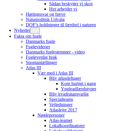
Sådan beskytter vi skov
Her arbejder vi
Høringssvar og breve
Naturpolitisk Udvalg
DOF’s holdninger til færdsel i naturen
Nyheder
Fakta om fugle
Danmarks fugle
Fuglevideoer
Danmarks fuglestemmer - video
Fuglevenlig brak
Spontantællinger
Atlas III
Vær med i Atlas III
Bliv atlasdeltager
Kom hurtigt i gang
Yngleadfærdstyper
Bliv kvadratansvarlig
Specialteams
Vejledninger
Atlaslejre 2017
Nøglepersoner
Atlas-teamet
Lokalkoordinatorer
Lokale validatorer