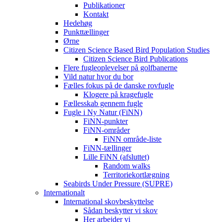
Publikationer
Kontakt
Hedehøg
Punkttællinger
Ørne
Citizen Science Based Bird Population Studies
Citizen Science Bird Publications
Flere fugleoplevelser på golfbanerne
Vild natur hvor du bor
Fælles fokus på de danske rovfugle
Klogere på kragefugle
Fællesskab gennem fugle
Fugle i Ny Natur (FiNN)
FiNN-punkter
FiNN-områder
FiNN område-liste
FiNN-tællinger
Lille FiNN (afsluttet)
Random walks
Territoriekortlægning
Seabirds Under Pressure (SUPRE)
Internationalt
International skovbeskyttelse
Sådan beskytter vi skov
Her arbejder vi