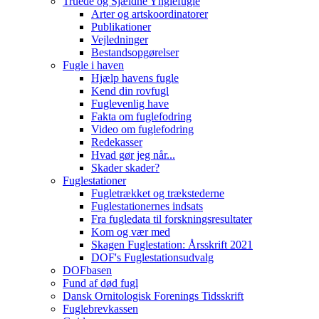
Truede og Sjældne Ynglefugle
Arter og artskoordinatorer
Publikationer
Vejledninger
Bestandsopgørelser
Fugle i haven
Hjælp havens fugle
Kend din rovfugl
Fuglevenlig have
Fakta om fuglefodring
Video om fuglefodring
Redekasser
Hvad gør jeg når...
Skader skader?
Fuglestationer
Fugletrækket og trækstederne
Fuglestationernes indsats
Fra fugledata til forskningsresultater
Kom og vær med
Skagen Fuglestation: Årsskrift 2021
DOF's Fuglestationsudvalg
DOFbasen
Fund af død fugl
Dansk Ornitologisk Forenings Tidsskrift
Fuglebrevkassen