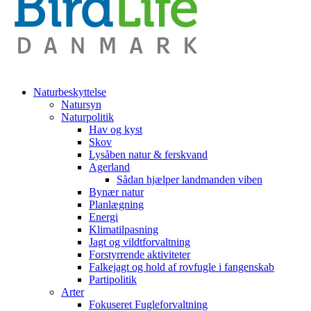
Naturbeskyttelse
Natursyn
Naturpolitik
Hav og kyst
Skov
Lysåben natur & ferskvand
Agerland
Sådan hjælper landmanden viben
Bynær natur
Planlægning
Energi
Klimatilpasning
Jagt og vildtforvaltning
Forstyrrende aktiviteter
Falkejagt og hold af rovfugle i fangenskab
Partipolitik
Arter
Fokuseret Fugleforvaltning