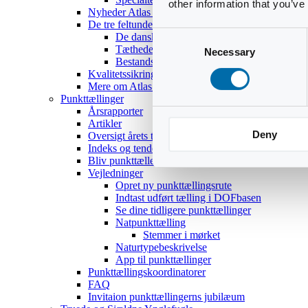
other information that you’ve
Nyheder Atlas III
De tre feltundersøgelser
Consent
De danske ynglefugles udbredelse
Tætheder og bestandsestimater
Necessary
Selection
Bestandsoptællinger af 18 udvalgte arter
Kvalitetssikring
Mere om Atlas III
Punkttællinger
Årsrapporter
Artikler
Deny
Oversigt årets temaer
Indeks og tendenser
Bliv punkttæller
Vejledninger
Opret ny punkttællingsrute
Indtast udført tælling i DOFbasen
Se dine tidligere punkttællinger
Natpunkttælling
Stemmer i mørket
Naturtypebeskrivelse
App til punkttællinger
Punkttællingskoordinatorer
FAQ
Invitaion punkttællingerns jubilæum