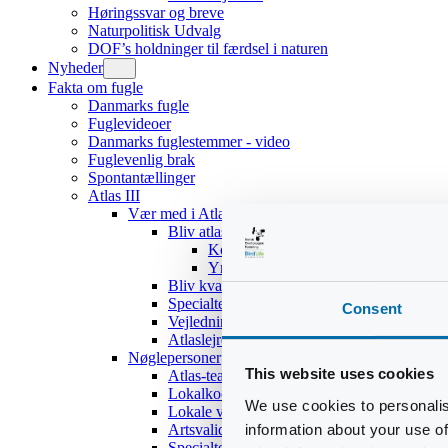
Høringssvar og breve
Naturpolitisk Udvalg
DOF’s holdninger til færdsel i naturen
Nyheder
Fakta om fugle
Danmarks fugle
Fuglevideoer
Danmarks fuglestemmer - video
Fuglevenlig brak
Spontantællinger
Atlas III
Vær med i Atlas III
Bliv atlasdeltager
Kom hurtigt i gang
Yngleadfærdstyper
Bliv kvadratansvarlig
Specialteams
Consent
Vejledninger
Atlaslejre 2017
Nøglepersoner
This website uses cookies
Atlas-teamet
Lokalkoordinatorer
We use cookies to personalis
Lokale validatorer
information about your use of
Artsvalidatorer
Specialteams