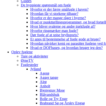
Guides
De hyppigste spørgsmål om fugle
Hvorfor er der færre småfugle i haven?
Hvordan får vi storkene tilbage?
Hvorfor er der mange råger i byerne?
Hvad er punkttællingsprogrammet, og hvad fortæll
Hvor bliver svalerne og andre trækfugle af?
Hvorfor ringmærker man fugle?
Dør fugle af at spise bryllupsris?
Er apps til bestemmelse af fugle gode at bruge?
Hvordan påvirker kemi og parasitter fuglene ved f
Hvad er DOFbasen, og hvordan bruger jeg den?
Oplev fuglene
Ture og aktiviteter
ØrneTV
Fuglesteder
Jylland
Agerø
Agger tange
Alrø
Anholt
Bjerregrav Mose
Blåvandshuk
Bolle og Try Enge
Brabrand Sø og Årslev Engsø