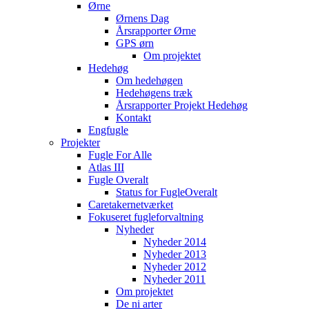
Ørne
Ørnens Dag
Årsrapporter Ørne
GPS ørn
Om projektet
Hedehøg
Om hedehøgen
Hedehøgens træk
Årsrapporter Projekt Hedehøg
Kontakt
Engfugle
Projekter
Fugle For Alle
Atlas III
Fugle Overalt
Status for FugleOveralt
Caretakernetværket
Fokuseret fugleforvaltning
Nyheder
Nyheder 2014
Nyheder 2013
Nyheder 2012
Nyheder 2011
Om projektet
De ni arter