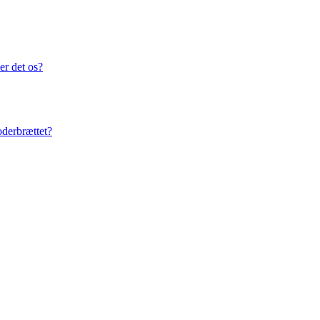
er det os?
oderbrættet?