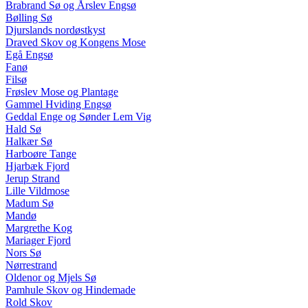
Brabrand Sø og Årslev Engsø
Bølling Sø
Djurslands nordøstkyst
Draved Skov og Kongens Mose
Egå Engsø
Fanø
Filsø
Frøslev Mose og Plantage
Gammel Hviding Engsø
Geddal Enge og Sønder Lem Vig
Hald Sø
Halkær Sø
Harboøre Tange
Hjarbæk Fjord
Jerup Strand
Lille Vildmose
Madum Sø
Mandø
Margrethe Kog
Mariager Fjord
Nors Sø
Nørrestrand
Oldenor og Mjels Sø
Pamhule Skov og Hindemade
Rold Skov