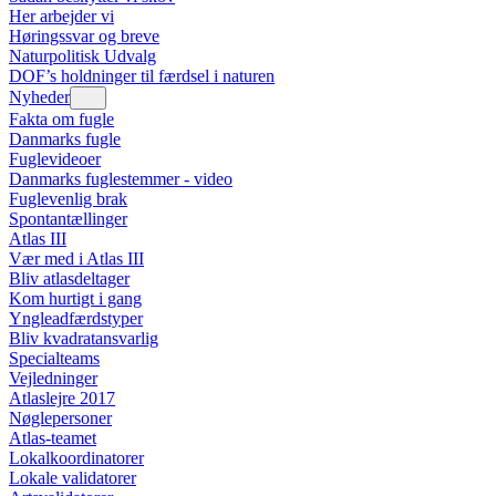
Her arbejder vi
Høringssvar og breve
Naturpolitisk Udvalg
DOF’s holdninger til færdsel i naturen
Nyheder
Fakta om fugle
Danmarks fugle
Fuglevideoer
Danmarks fuglestemmer - video
Fuglevenlig brak
Spontantællinger
Atlas III
Vær med i Atlas III
Bliv atlasdeltager
Kom hurtigt i gang
Yngleadfærdstyper
Bliv kvadratansvarlig
Specialteams
Vejledninger
Atlaslejre 2017
Nøglepersoner
Atlas-teamet
Lokalkoordinatorer
Lokale validatorer