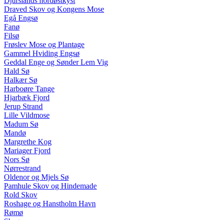
Djurslands nordøstkyst
Draved Skov og Kongens Mose
Egå Engsø
Fanø
Filsø
Frøslev Mose og Plantage
Gammel Hviding Engsø
Geddal Enge og Sønder Lem Vig
Hald Sø
Halkær Sø
Harboøre Tange
Hjarbæk Fjord
Jerup Strand
Lille Vildmose
Madum Sø
Mandø
Margrethe Kog
Mariager Fjord
Nors Sø
Nørrestrand
Oldenor og Mjels Sø
Pamhule Skov og Hindemade
Rold Skov
Roshage og Hanstholm Havn
Rømø