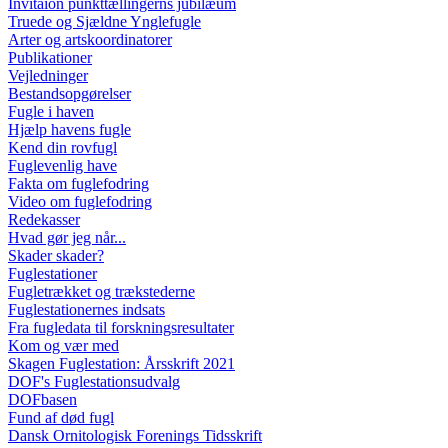
Invitaion punkttællingerns jubilæum
Truede og Sjældne Ynglefugle
Arter og artskoordinatorer
Publikationer
Vejledninger
Bestandsopgørelser
Fugle i haven
Hjælp havens fugle
Kend din rovfugl
Fuglevenlig have
Fakta om fuglefodring
Video om fuglefodring
Redekasser
Hvad gør jeg når...
Skader skader?
Fuglestationer
Fugletrækket og trækstederne
Fuglestationernes indsats
Fra fugledata til forskningsresultater
Kom og vær med
Skagen Fuglestation: Årsskrift 2021
DOF's Fuglestationsudvalg
DOFbasen
Fund af død fugl
Dansk Ornitologisk Forenings Tidsskrift