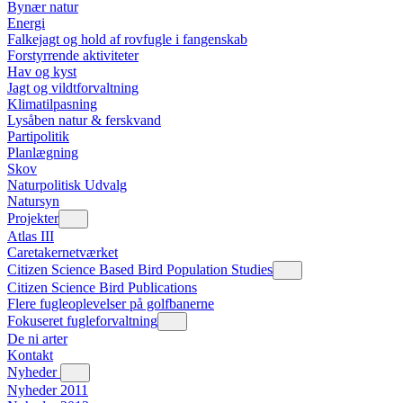
Bynær natur
Energi
Falkejagt og hold af rovfugle i fangenskab
Forstyrrende aktiviteter
Hav og kyst
Jagt og vildtforvaltning
Klimatilpasning
Lysåben natur & ferskvand
Partipolitik
Planlægning
Skov
Naturpolitisk Udvalg
Natursyn
Projekter
Atlas III
Caretakernetværket
Citizen Science Based Bird Population Studies
Citizen Science Bird Publications
Flere fugleoplevelser på golfbanerne
Fokuseret fugleforvaltning
De ni arter
Kontakt
Nyheder
Nyheder 2011