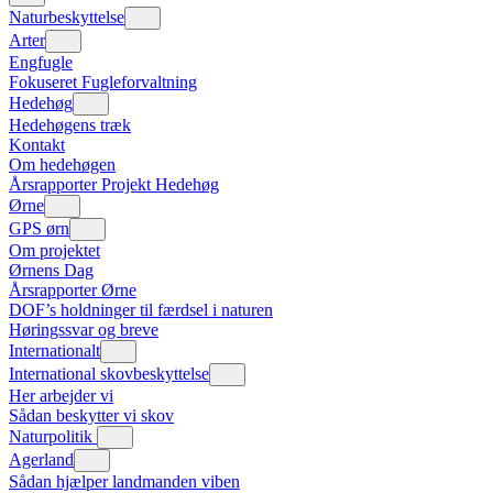
Naturbeskyttelse
Arter
Engfugle
Fokuseret Fugleforvaltning
Hedehøg
Hedehøgens træk
Kontakt
Om hedehøgen
Årsrapporter Projekt Hedehøg
Ørne
GPS ørn
Om projektet
Ørnens Dag
Årsrapporter Ørne
DOF’s holdninger til færdsel i naturen
Høringssvar og breve
Internationalt
International skovbeskyttelse
Her arbejder vi
Sådan beskytter vi skov
Naturpolitik
Agerland
Sådan hjælper landmanden viben