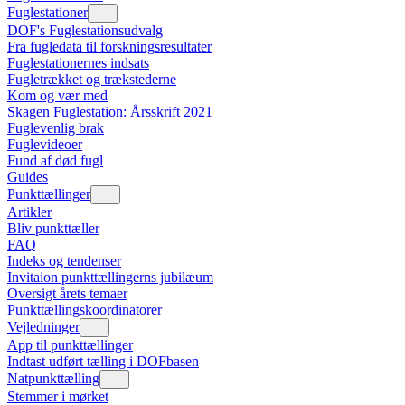
Fuglestationer
DOF's Fuglestationsudvalg
Fra fugledata til forskningsresultater
Fuglestationernes indsats
Fugletrækket og trækstederne
Kom og vær med
Skagen Fuglestation: Årsskrift 2021
Fuglevenlig brak
Fuglevideoer
Fund af død fugl
Guides
Punkttællinger
Artikler
Bliv punkttæller
FAQ
Indeks og tendenser
Invitaion punkttællingerns jubilæum
Oversigt årets temaer
Punkttællingskoordinatorer
Vejledninger
App til punkttællinger
Indtast udført tælling i DOFbasen
Natpunkttælling
Stemmer i mørket