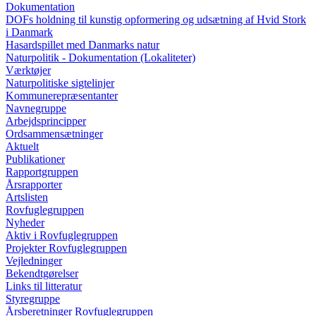
Dokumentation
DOFs holdning til kunstig opformering og udsætning af Hvid Stork
i Danmark
Hasardspillet med Danmarks natur
Naturpolitik - Dokumentation (Lokaliteter)
Værktøjer
Naturpolitiske sigtelinjer
Kommunerepræsentanter
Navnegruppe
Arbejdsprincipper
Ordsammensætninger
Aktuelt
Publikationer
Rapportgruppen
Årsrapporter
Artslisten
Rovfuglegruppen
Nyheder
Aktiv i Rovfuglegruppen
Projekter Rovfuglegruppen
Vejledninger
Bekendtgørelser
Links til litteratur
Styregruppe
Årsberetninger Rovfuglegruppen