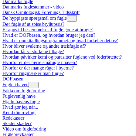
Danmarks fugle
Danmarks fuglestemmer - video
Dansk Ornitologisk Forenings Tidsskrift
De hyppigste spørgsmål om fugle
Dør fugle af at spise bryllupsris?
Er apps til bestemmelse af fugle gode at bruge?
Hvad er DOFbasen, og hvordan bruger jeg den?
Hvad er punkttællingsprogrammet, og hvad fortæller det os?
Hvor bliver svalerne og andre trækfugle af?
Hvordan får vi storkene tilbage?
Hvordan påvirker kemi og parasitter fuglene ved foderbrættet?
Hvorfor er der færre småfugle i haven?
Hvorfor er der mange råger i byerne?
Hvorfor ringmærker man fugle?
DOFbasen
Fugle i haven
Fakta om fuglefodring
Fuglevenlig have
Hjælp havens fugle
Hvad gør jeg når...
Kend din rovfugl
Redekasser
Skader skader?
Video om fuglefodring
Fuglebrevkassen