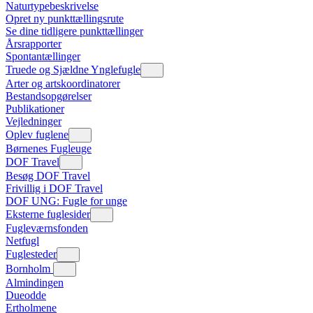
Naturtypebeskrivelse
Opret ny punkttællingsrute
Se dine tidligere punkttællinger
Årsrapporter
Spontantællinger
Truede og Sjældne Ynglefugle
Arter og artskoordinatorer
Bestandsopgørelser
Publikationer
Vejledninger
Oplev fuglene
Børnenes Fugleuge
DOF Travel
Besøg DOF Travel
Frivillig i DOF Travel
DOF UNG: Fugle for unge
Eksterne fuglesider
Fugleværnsfonden
Netfugl
Fuglesteder
Bornholm
Almindingen
Dueodde
Ertholmene