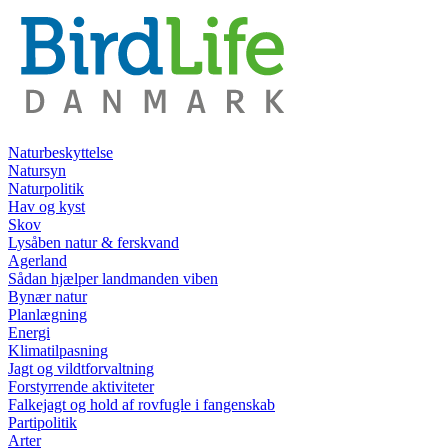
Naturbeskyttelse
Natursyn
Naturpolitik
Hav og kyst
Skov
Lysåben natur & ferskvand
Agerland
Sådan hjælper landmanden viben
Bynær natur
Planlægning
Energi
Klimatilpasning
Jagt og vildtforvaltning
Forstyrrende aktiviteter
Falkejagt og hold af rovfugle i fangenskab
Partipolitik
Arter