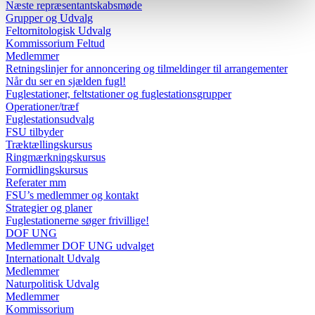
Næste repræsentantskabsmøde
Grupper og Udvalg
Feltornitologisk Udvalg
Kommissorium Feltud
Medlemmer
Retningslinjer for annoncering og tilmeldinger til arrangementer
Når du ser en sjælden fugl!
Fuglestationer, feltstationer og fuglestationsgrupper
Operationer/træf
Fuglestationsudvalg
FSU tilbyder
Træktællingskursus
Ringmærkningskursus
Formidlingskursus
Referater mm
FSU’s medlemmer og kontakt
Strategier og planer
Fuglestationerne søger frivillige!
DOF UNG
Medlemmer DOF UNG udvalget
Internationalt Udvalg
Medlemmer
Naturpolitisk Udvalg
Medlemmer
Kommissorium