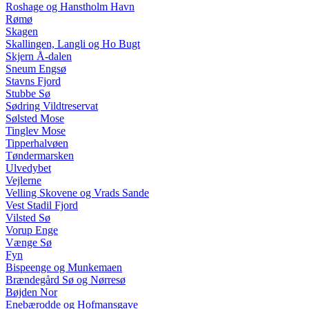
Roshage og Hanstholm Havn
Rømø
Skagen
Skallingen, Langli og Ho Bugt
Skjern Å-dalen
Sneum Engsø
Stavns Fjord
Stubbe Sø
Sødring Vildtreservat
Sølsted Mose
Tinglev Mose
Tipperhalvøen
Tøndermarsken
Ulvedybet
Vejlerne
Velling Skovene og Vrads Sande
Vest Stadil Fjord
Vilsted Sø
Vorup Enge
Vænge Sø
Fyn
Bispeenge og Munkemaen
Brændegård Sø og Nørresø
Bøjden Nor
Enebærodde og Hofmansgave