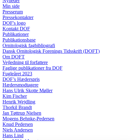
Nyheder
Min side
Presserum
Pressekontakter
DOF's logo
Kontakt DOF
Publikationer
Publikationsbase
Ornitologisk fagbibliografi
Dansk Ornitologisk Forenings Tidsskrift (DOFT)
Om DOFT
Vejledning til forfattere
Faglige publikationer fra DOF
Fugleåret 2023
DOF’s Hæderspris
Hædersmodtagere
Hans Ulrik Skotte Møller
Kim Fischer
Henrik Wejdling
Thorkil Brandt
Jan Tøttrup Nielsen
Mogens Behnke-Pedersen
Knud Pedersen
Niels Andersen
Hans Lind