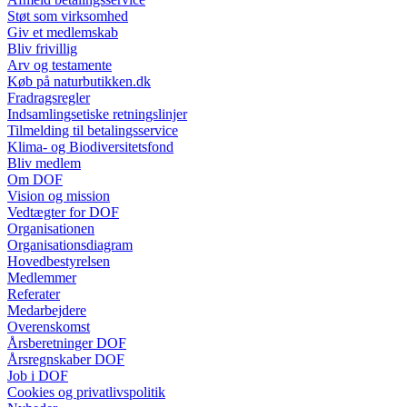
Støt som virksomhed
Giv et medlemskab
Bliv frivillig
Arv og testamente
Køb på naturbutikken.dk
Fradragsregler
Indsamlingsetiske retningslinjer
Tilmelding til betalingsservice
Klima- og Biodiversitetsfond
Bliv medlem
Om DOF
Vision og mission
Vedtægter for DOF
Organisationen
Organisationsdiagram
Hovedbestyrelsen
Medlemmer
Referater
Medarbejdere
Overenskomst
Årsberetninger DOF
Årsregnskaber DOF
Job i DOF
Cookies og privatlivspolitik