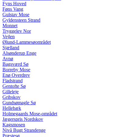
Fyns Hoved
Føns Vang
Gulstav Mose
Gyldensteen Strand
Monnet
Tryggelev Nor
Vejlen
Ølund-Lammesøområdet
Sjælland
Alsønderup Enge
Avnø
Bagsværd Sø
Borreby Mose
Enø Overdrev
Fladstrand
Gentofte Sø
Gilleleje
Gribskov
Gundsømagle Sø
Hellebæk
Holmegaards Mose-området
Jægerspris Nordskov
Kagsmosen
Nivå Bugt Strandenge
Præstesø