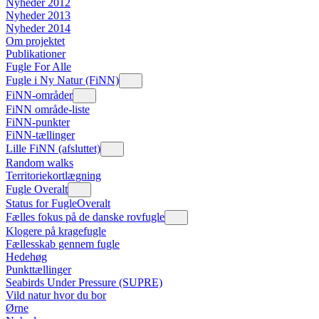
Nyheder 2012
Nyheder 2013
Nyheder 2014
Om projektet
Publikationer
Fugle For Alle
Fugle i Ny Natur (FiNN)
FiNN-områder
FiNN område-liste
FiNN-punkter
FiNN-tællinger
Lille FiNN (afsluttet)
Random walks
Territoriekortlægning
Fugle Overalt
Status for FugleOveralt
Fælles fokus på de danske rovfugle
Klogere på kragefugle
Fællesskab gennem fugle
Hedehøg
Punkttællinger
Seabirds Under Pressure (SUPRE)
Vild natur hvor du bor
Ørne