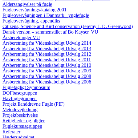
Aldersangivelser på fugle
Fugleovervågnings-katalog 2001
Fugleovervågningen i Danmark - ynglefugle
Fugleovervågning, appendiks
Citizens, Science and Bird conservation (Jeremy J. D. Greenwood)
Dansk version – sammenstillet af Bo Kayser, VU
Årsberetninger VU
Årsberetning fra Videnskabeligt Udvalg 2014
Årsberetning fra Videnskabeligt Udvalg 2013
Årsberetning fra Videnskabeligt Udvalg 2012
Årsberetning fra Videnskabeligt Udvalg 2011
Årsberetning fra Videnskabeligt Udvalg 2010
Årsberetning fra Videnskabeligt Udvalg 2009
Årsberetning fra Videnskabeligt Udvalg 2008
Årsberetning fra Videnskabeligt Udvalg 2006
Fuglefagligt Symposium
DOFbasegruppen
Havfuglegruppen
Projekt Ilanddrevne Fugle (PIF)
Metodevejledning
Projektbeskrivelse
Rettigheder og pligter
Fuglekursusgruppen
Referater
Hædersudvalget