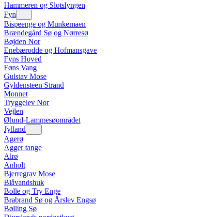
Hammeren og Slotslyngen
Fyn
Bispeenge og Munkemaen
Brændegård Sø og Nørresø
Bøjden Nor
Enebærodde og Hofmansgave
Fyns Hoved
Føns Vang
Gulstav Mose
Gyldensteen Strand
Monnet
Tryggelev Nor
Vejlen
Ølund-Lammesøområdet
Jylland
Agerø
Agger tange
Alrø
Anholt
Bjerregrav Mose
Blåvandshuk
Bolle og Try Enge
Brabrand Sø og Årslev Engsø
Bølling Sø