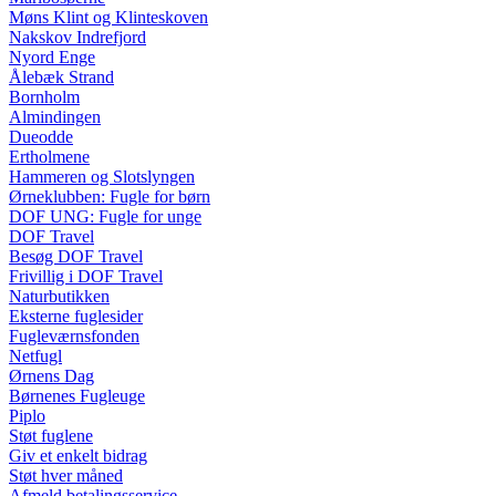
Møns Klint og Klinteskoven
Nakskov Indrefjord
Nyord Enge
Ålebæk Strand
Bornholm
Almindingen
Dueodde
Ertholmene
Hammeren og Slotslyngen
Ørneklubben: Fugle for børn
DOF UNG: Fugle for unge
DOF Travel
Besøg DOF Travel
Frivillig i DOF Travel
Naturbutikken
Eksterne fuglesider
Fugleværnsfonden
Netfugl
Ørnens Dag
Børnenes Fugleuge
Piplo
Støt fuglene
Giv et enkelt bidrag
Støt hver måned
Afmeld betalingsservice