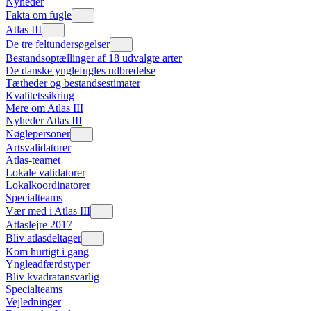
Nyheder
Fakta om fugle
Atlas III
De tre feltundersøgelser
Bestandsoptællinger af 18 udvalgte arter
De danske ynglefugles udbredelse
Tætheder og bestandsestimater
Kvalitetssikring
Mere om Atlas III
Nyheder Atlas III
Nøglepersoner
Artsvalidatorer
Atlas-teamet
Lokale validatorer
Lokalkoordinatorer
Specialteams
Vær med i Atlas III
Atlaslejre 2017
Bliv atlasdeltager
Kom hurtigt i gang
Yngleadfærdstyper
Bliv kvadratansvarlig
Specialteams
Vejledninger