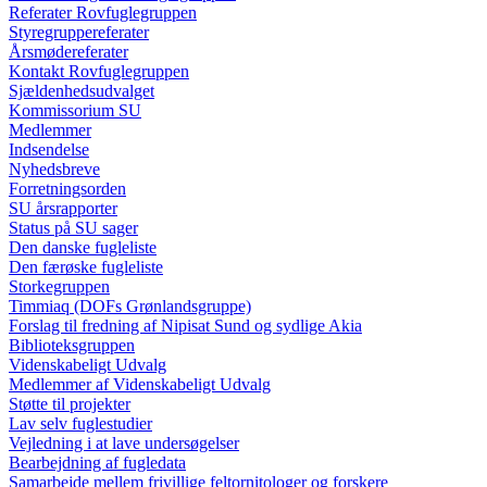
Referater Rovfuglegruppen
Styregruppereferater
Årsmødereferater
Kontakt Rovfuglegruppen
Sjældenhedsudvalget
Kommissorium SU
Medlemmer
Indsendelse
Nyhedsbreve
Forretningsorden
SU årsrapporter
Status på SU sager
Den danske fugleliste
Den færøske fugleliste
Storkegruppen
Timmiaq (DOFs Grønlandsgruppe)
Forslag til fredning af Nipisat Sund og sydlige Akia
Biblioteksgruppen
Videnskabeligt Udvalg
Medlemmer af Videnskabeligt Udvalg
Støtte til projekter
Lav selv fuglestudier
Vejledning i at lave undersøgelser
Bearbejdning af fugledata
Samarbejde mellem frivillige feltornitologer og forskere