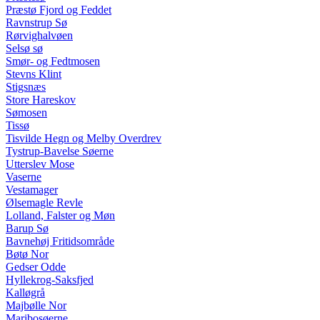
Præstø Fjord og Feddet
Ravnstrup Sø
Rørvighalvøen
Selsø sø
Smør- og Fedtmosen
Stevns Klint
Stigsnæs
Store Hareskov
Sømosen
Tissø
Tisvilde Hegn og Melby Overdrev
Tystrup-Bavelse Søerne
Utterslev Mose
Vaserne
Vestamager
Ølsemagle Revle
Lolland, Falster og Møn
Barup Sø
Bavnehøj Fritidsområde
Bøtø Nor
Gedser Odde
Hyllekrog-Saksfjed
Kalløgrå
Majbølle Nor
Maribosøerne