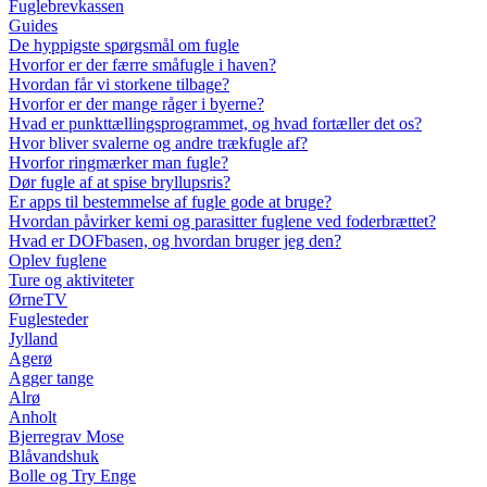
Fuglebrevkassen
Guides
De hyppigste spørgsmål om fugle
Hvorfor er der færre småfugle i haven?
Hvordan får vi storkene tilbage?
Hvorfor er der mange råger i byerne?
Hvad er punkttællingsprogrammet, og hvad fortæller det os?
Hvor bliver svalerne og andre trækfugle af?
Hvorfor ringmærker man fugle?
Dør fugle af at spise bryllupsris?
Er apps til bestemmelse af fugle gode at bruge?
Hvordan påvirker kemi og parasitter fuglene ved foderbrættet?
Hvad er DOFbasen, og hvordan bruger jeg den?
Oplev fuglene
Ture og aktiviteter
ØrneTV
Fuglesteder
Jylland
Agerø
Agger tange
Alrø
Anholt
Bjerregrav Mose
Blåvandshuk
Bolle og Try Enge