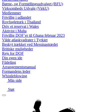
Børne- og Formidlingsudvalget (BFU)
Virksomheds Udvalg (VirkU)
Medlemmer
Frivillig i udlandet
Rovfugletræk i Thailand
Driv et reservat i Wales
Aktivist i Malta
Frivillig DOF’er til Ghana februar 2023
Vilde atlaskvadrater i Tyrkiet
Beskyt trækket ved Messinastrædet
Britiske muligheder
Rejs for DOF
Din egen ide
Fildeling
Arrangementsmanual
Formandens leder
Whistleblowing
Min side
Støt