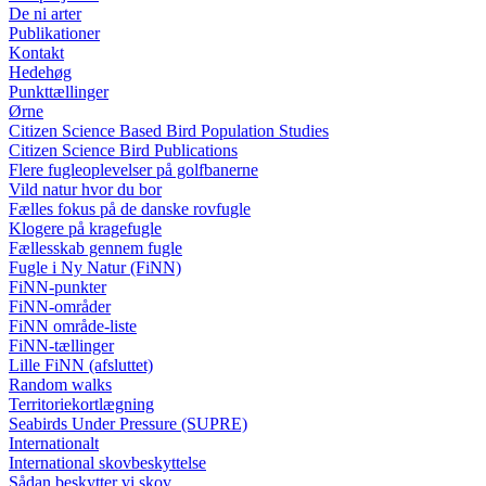
De ni arter
Publikationer
Kontakt
Hedehøg
Punkttællinger
Ørne
Citizen Science Based Bird Population Studies
Citizen Science Bird Publications
Flere fugleoplevelser på golfbanerne
Vild natur hvor du bor
Fælles fokus på de danske rovfugle
Klogere på kragefugle
Fællesskab gennem fugle
Fugle i Ny Natur (FiNN)
FiNN-punkter
FiNN-områder
FiNN område-liste
FiNN-tællinger
Lille FiNN (afsluttet)
Random walks
Territoriekortlægning
Seabirds Under Pressure (SUPRE)
Internationalt
International skovbeskyttelse
Sådan beskytter vi skov