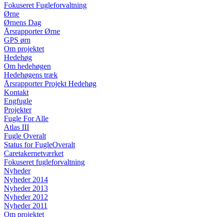
Fokuseret Fugleforvaltning
Ørne
Ørnens Dag
Årsrapporter Ørne
GPS ørn
Om projektet
Hedehøg
Om hedehøgen
Hedehøgens træk
Årsrapporter Projekt Hedehøg
Kontakt
Engfugle
Projekter
Fugle For Alle
Atlas III
Fugle Overalt
Status for FugleOveralt
Caretakernetværket
Fokuseret fugleforvaltning
Nyheder
Nyheder 2014
Nyheder 2013
Nyheder 2012
Nyheder 2011
Om projektet