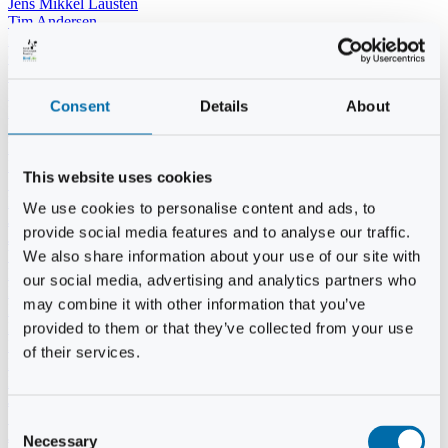
Jens Mikkel Lausten
Tim Andersen
Per Janfelt
Christian Hjorth
Per Ekberg Pedersen
Peter Andersen
Consent
Details
About
Kjeld Hansen
Niels Thomas Rosenberg
Benny Gensbøl
Bent Jakobsen
This website uses cookies
Svend Andersen
Bent Wigh
We use cookies to personalise content and ads, to
Jens-Kjeld Jensen
provide social media features and to analyse our traffic.
Jon Fjeldså
William Carøe Aarestrup
We also share information about your use of our site with
Erik Mølgaard
our social media, advertising and analytics partners who
Klaus Malling Olsen
may combine it with other information that you’ve
Brian Zobbe
Peter Lange
provided to them or that they’ve collected from your use
Kurt Due Johansen
of their services.
Niels Peter Andreasen
Preben Berg
Jette Clemmensen
Stinne Aastrup
Consent
Jesper Tofft
Necessary
Selection