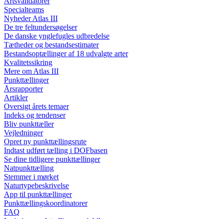
Artsvalidatorer
Specialteams
Nyheder Atlas III
De tre feltundersøgelser
De danske ynglefugles udbredelse
Tætheder og bestandsestimater
Bestandsoptællinger af 18 udvalgte arter
Kvalitetssikring
Mere om Atlas III
Punkttællinger
Årsrapporter
Artikler
Oversigt årets temaer
Indeks og tendenser
Bliv punkttæller
Vejledninger
Opret ny punkttællingsrute
Indtast udført tælling i DOFbasen
Se dine tidligere punkttællinger
Natpunkttælling
Stemmer i mørket
Naturtypebeskrivelse
App til punkttællinger
Punkttællingskoordinatorer
FAQ