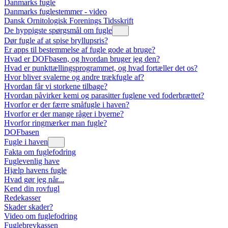
Danmarks fugle
Danmarks fuglestemmer - video
Dansk Ornitologisk Forenings Tidsskrift
De hyppigste spørgsmål om fugle
Dør fugle af at spise bryllupsris?
Er apps til bestemmelse af fugle gode at bruge?
Hvad er DOFbasen, og hvordan bruger jeg den?
Hvad er punkttællingsprogrammet, og hvad fortæller det os?
Hvor bliver svalerne og andre trækfugle af?
Hvordan får vi storkene tilbage?
Hvordan påvirker kemi og parasitter fuglene ved foderbrættet?
Hvorfor er der færre småfugle i haven?
Hvorfor er der mange råger i byerne?
Hvorfor ringmærker man fugle?
DOFbasen
Fugle i haven
Fakta om fuglefodring
Fuglevenlig have
Hjælp havens fugle
Hvad gør jeg når...
Kend din rovfugl
Redekasser
Skader skader?
Video om fuglefodring
Fuglebrevkassen