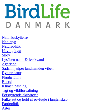
Naturbeskyttelse
Natursyn
Naturpolitik
Hav og kyst
Skov
Lysåben natur & ferskvand
Agerland
Sådan hjælper landmanden viben
Bynær natur
Planlægning
Energi
Klimatilpasning
Jagt og vildtforvaltning
Forstyrrende aktiviteter
Falkejagt og hold af rovfugle i fangenskab
Partipolitik
Arter