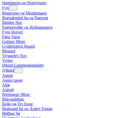
Hammeren og Slotslyngen
Fyn
Bispeenge og Munkemaen
Brændegård Sø og Nørresø
Bøjden Nor
Enebærodde og Hofmansgave
Fyns Hoved
Føns Vang
Gulstav Mose
Gyldensteen Strand
Monnet
Tryggelev Nor
Vejlen
Ølund-Lammesøområdet
Jylland
Agerø
Agger tange
Alrø
Anholt
Bjerregrav Mose
Blåvandshuk
Bolle og Try Enge
Brabrand Sø og Årslev Engsø
Bølling Sø