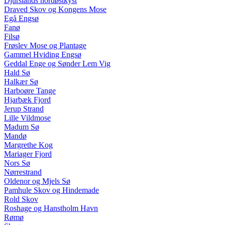
Djurslands nordøstkyst
Draved Skov og Kongens Mose
Egå Engsø
Fanø
Filsø
Frøslev Mose og Plantage
Gammel Hviding Engsø
Geddal Enge og Sønder Lem Vig
Hald Sø
Halkær Sø
Harboøre Tange
Hjarbæk Fjord
Jerup Strand
Lille Vildmose
Madum Sø
Mandø
Margrethe Kog
Mariager Fjord
Nors Sø
Nørrestrand
Oldenor og Mjels Sø
Pamhule Skov og Hindemade
Rold Skov
Roshage og Hanstholm Havn
Rømø