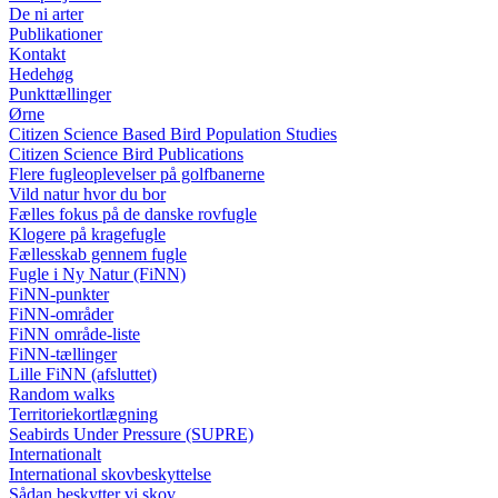
De ni arter
Publikationer
Kontakt
Hedehøg
Punkttællinger
Ørne
Citizen Science Based Bird Population Studies
Citizen Science Bird Publications
Flere fugleoplevelser på golfbanerne
Vild natur hvor du bor
Fælles fokus på de danske rovfugle
Klogere på kragefugle
Fællesskab gennem fugle
Fugle i Ny Natur (FiNN)
FiNN-punkter
FiNN-områder
FiNN område-liste
FiNN-tællinger
Lille FiNN (afsluttet)
Random walks
Territoriekortlægning
Seabirds Under Pressure (SUPRE)
Internationalt
International skovbeskyttelse
Sådan beskytter vi skov