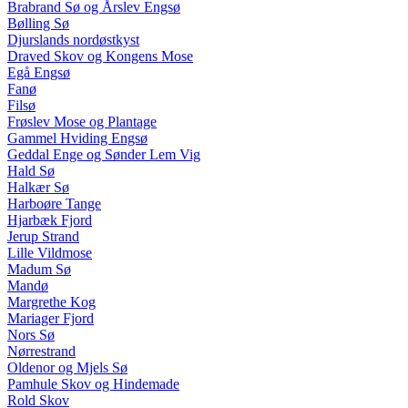
Brabrand Sø og Årslev Engsø
Bølling Sø
Djurslands nordøstkyst
Draved Skov og Kongens Mose
Egå Engsø
Fanø
Filsø
Frøslev Mose og Plantage
Gammel Hviding Engsø
Geddal Enge og Sønder Lem Vig
Hald Sø
Halkær Sø
Harboøre Tange
Hjarbæk Fjord
Jerup Strand
Lille Vildmose
Madum Sø
Mandø
Margrethe Kog
Mariager Fjord
Nors Sø
Nørrestrand
Oldenor og Mjels Sø
Pamhule Skov og Hindemade
Rold Skov