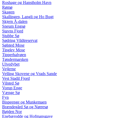
Roshage og Hanstholm Havn
Rømø
Skagen
Skallingen, Langli og Ho Bugt
Skjern Å-dalen
Sneum Engsø
Stavns Fjord
Stubbe Sø
Sødring Vildtreservat
Sølsted Mose
Tinglev Mose
Tipperhalvøen
Tøndermarsken
Ulvedybet
Vejlerne
Velling Skovene og Vrads Sande
Vest Stadil Fjord
Vilsted Sø
Vorup Enge
Vænge Sø
Fyn
Bispeenge og Munkemaen
Brændegård Sø og Nørresø
Bøjden Nor
Enebærodde og Hofmansgave