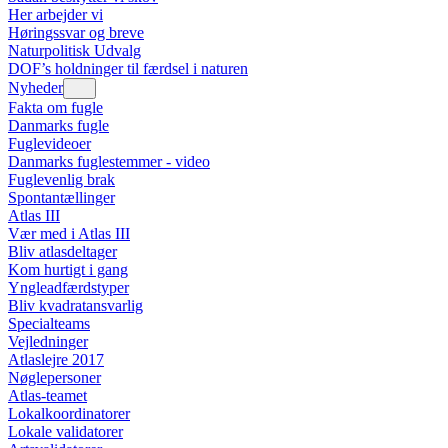
Her arbejder vi
Høringssvar og breve
Naturpolitisk Udvalg
DOF’s holdninger til færdsel i naturen
Nyheder
Fakta om fugle
Danmarks fugle
Fuglevideoer
Danmarks fuglestemmer - video
Fuglevenlig brak
Spontantællinger
Atlas III
Vær med i Atlas III
Bliv atlasdeltager
Kom hurtigt i gang
Yngleadfærdstyper
Bliv kvadratansvarlig
Specialteams
Vejledninger
Atlaslejre 2017
Nøglepersoner
Atlas-teamet
Lokalkoordinatorer
Lokale validatorer