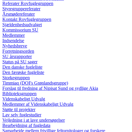
Referater Rovfuglegruppen
Styregruppereferater
Årsmødereferater
Kontakt Rovfuglegruppen
Sjældenhedsudvalget
Kommissorium SU
Medlemmer
Indsendelse
Nyhedsbreve
Forretningsorden
SU årsrapporter
Status på SU sager
Den danske fugleliste
Den færøske fugleliste
Storkegruppen
Timmiaq (DOFs Grønlandsgruppe)
Forslag til fredning af Nipisat Sund og sydlige Akia
Biblioteksgruppen
Videnskabeligt Udvalg
Medlemmer af Videnskabeligt Udvalg
Støtte til projekter
Lav selv fuglestudier
Vejledning i at lave undersøgelser
Bearbejdning af fugledata
Samarbejde mellem frivillige feltornitologer og forskere