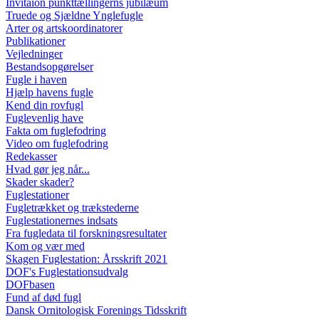
Invitaion punkttællingerns jubilæum
Truede og Sjældne Ynglefugle
Arter og artskoordinatorer
Publikationer
Vejledninger
Bestandsopgørelser
Fugle i haven
Hjælp havens fugle
Kend din rovfugl
Fuglevenlig have
Fakta om fuglefodring
Video om fuglefodring
Redekasser
Hvad gør jeg når...
Skader skader?
Fuglestationer
Fugletrækket og trækstederne
Fuglestationernes indsats
Fra fugledata til forskningsresultater
Kom og vær med
Skagen Fuglestation: Årsskrift 2021
DOF's Fuglestationsudvalg
DOFbasen
Fund af død fugl
Dansk Ornitologisk Forenings Tidsskrift