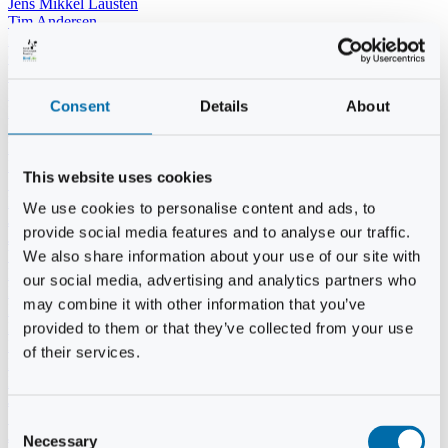
Jens Mikkel Lausten
Tim Andersen
Per Janfelt
Christian Hjorth
Per Ekberg Pedersen
Peter Andersen
Consent
Details
About
Kjeld Hansen
Niels Thomas Rosenberg
Benny Gensbøl
Bent Jakobsen
This website uses cookies
Svend Andersen
Bent Wigh
We use cookies to personalise content and ads, to
Jens-Kjeld Jensen
provide social media features and to analyse our traffic.
Jon Fjeldså
William Carøe Aarestrup
We also share information about your use of our site with
Erik Mølgaard
our social media, advertising and analytics partners who
Klaus Malling Olsen
may combine it with other information that you’ve
Brian Zobbe
Peter Lange
provided to them or that they’ve collected from your use
Kurt Due Johansen
of their services.
Niels Peter Andreasen
Preben Berg
Jette Clemmensen
Stinne Aastrup
Consent
Jesper Tofft
Necessary
Selection