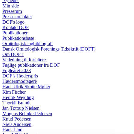
Nyheder
Min side
Presserum
Pressekontakter
DOF's logo
Kontakt DOF
Publikationer
Publikationsbase
Ornitologisk fagbibliografi
Dansk Ornitologisk Forenings Tidsskrift (DOFT)
Om DOFT
Vejledning til forfattere
Faglige publikationer fra DOF
Fugleåret 2023
DOF’s Hæderspris
Hædersmodtagere
Hans Ulrik Skotte Møller
Kim Fischer
Henrik Wejdling
Thorkil Brandt
Jan Tøttrup Nielsen
Mogens Behnke-Pedersen
Knud Pedersen
Niels Andersen
Hans Lind