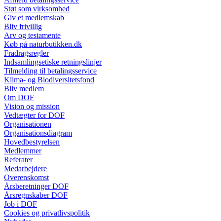
Støt som virksomhed
Giv et medlemskab
Bliv frivillig
Arv og testamente
Køb på naturbutikken.dk
Fradragsregler
Indsamlingsetiske retningslinjer
Tilmelding til betalingsservice
Klima- og Biodiversitetsfond
Bliv medlem
Om DOF
Vision og mission
Vedtægter for DOF
Organisationen
Organisationsdiagram
Hovedbestyrelsen
Medlemmer
Referater
Medarbejdere
Overenskomst
Årsberetninger DOF
Årsregnskaber DOF
Job i DOF
Cookies og privatlivspolitik