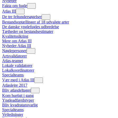
Nyheder
Fakta om fugle
Atlas III
De tre feltundersøgelser
Bestandsoptællinger af 18 udvalgte arter
De danske ynglefugles udbredelse
Tætheder og bestandsestimater
Kvalitetssikring
Mere om Atlas III
Nyheder Atlas III
Nøglepersoner
Artsvalidatorer
Atlas-teamet
Lokale validatorer
Lokalkoordinatorer
Specialteams
Vær med i Atlas III
Atlaslejre 2017
Bliv atlasdeltager
Kom hurtigt i gang
Yngleadfærdstyper
Bliv kvadratansvarlig
Specialteams
Vejledninger