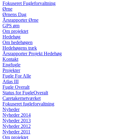
Fokuseret Fugleforvaltning
Ørne
Ørnens Dag
Årsrapporter Ørne
GPS ørn
Om projektet
Hedehøg
Om hedehøgen
Hedehøgens træk
Årsrapporter Projekt Hedehøg
Kontakt
Engfugle
Projekter
Fugle For Alle
Atlas III
Fugle Overalt
Status for FugleOveralt
Caretakernetværket
Fokuseret fugleforvaltning
Nyheder
Nyheder 2014
Nyheder 2013
Nyheder 2012
Nyheder 2011
Om projektet