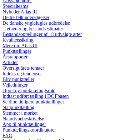
Artsvalidatorer
Specialteams
Nyheder Atlas III
De tre feltundersøgelser
De danske ynglefugles udbredelse
Tætheder og bestandsestimater
Bestandsoptællinger af 18 udvalgte arter
Kvalitetssikring
Mere om Atlas III
Punkttællinger
Årsrapporter
Artikler
Oversigt årets temaer
Indeks og tendenser
Bliv punkttæller
Vejledninger
Opret ny punkttællingsrute
Indtast udført tælling i DOFbasen
Se dine tidligere punkttællinger
Natpunkttælling
Stemmer i mørket
Naturtypebeskrivelse
App til punkttællinger
Punkttællingskoordinatorer
FAQ