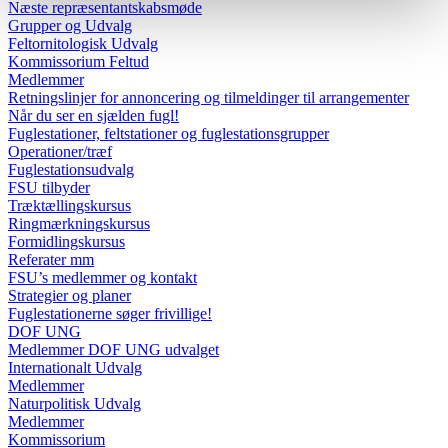
Næste repræsentantskabsmøde
Grupper og Udvalg
Feltornitologisk Udvalg
Kommissorium Feltud
Medlemmer
Retningslinjer for annoncering og tilmeldinger til arrangementer
Når du ser en sjælden fugl!
Fuglestationer, feltstationer og fuglestationsgrupper
Operationer/træf
Fuglestationsudvalg
FSU tilbyder
Træktællingskursus
Ringmærkningskursus
Formidlingskursus
Referater mm
FSU’s medlemmer og kontakt
Strategier og planer
Fuglestationerne søger frivillige!
DOF UNG
Medlemmer DOF UNG udvalget
Internationalt Udvalg
Medlemmer
Naturpolitisk Udvalg
Medlemmer
Kommissorium