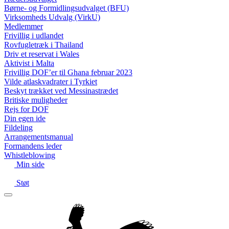
Børne- og Formidlingsudvalget (BFU)
Virksomheds Udvalg (VirkU)
Medlemmer
Frivillig i udlandet
Rovfugletræk i Thailand
Driv et reservat i Wales
Aktivist i Malta
Frivillig DOF’er til Ghana februar 2023
Vilde atlaskvadrater i Tyrkiet
Beskyt trækket ved Messinastrædet
Britiske muligheder
Rejs for DOF
Din egen ide
Fildeling
Arrangementsmanual
Formandens leder
Whistleblowing
Min side
Støt