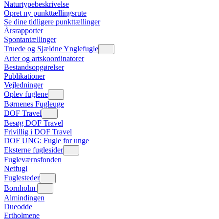
Naturtypebeskrivelse
Opret ny punkttællingsrute
Se dine tidligere punkttællinger
Årsrapporter
Spontantællinger
Truede og Sjældne Ynglefugle
Arter og artskoordinatorer
Bestandsopgørelser
Publikationer
Vejledninger
Oplev fuglene
Børnenes Fugleuge
DOF Travel
Besøg DOF Travel
Frivillig i DOF Travel
DOF UNG: Fugle for unge
Eksterne fuglesider
Fugleværnsfonden
Netfugl
Fuglesteder
Bornholm
Almindingen
Dueodde
Ertholmene