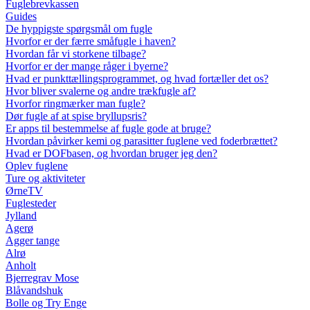
Fuglebrevkassen
Guides
De hyppigste spørgsmål om fugle
Hvorfor er der færre småfugle i haven?
Hvordan får vi storkene tilbage?
Hvorfor er der mange råger i byerne?
Hvad er punkttællingsprogrammet, og hvad fortæller det os?
Hvor bliver svalerne og andre trækfugle af?
Hvorfor ringmærker man fugle?
Dør fugle af at spise bryllupsris?
Er apps til bestemmelse af fugle gode at bruge?
Hvordan påvirker kemi og parasitter fuglene ved foderbrættet?
Hvad er DOFbasen, og hvordan bruger jeg den?
Oplev fuglene
Ture og aktiviteter
ØrneTV
Fuglesteder
Jylland
Agerø
Agger tange
Alrø
Anholt
Bjerregrav Mose
Blåvandshuk
Bolle og Try Enge