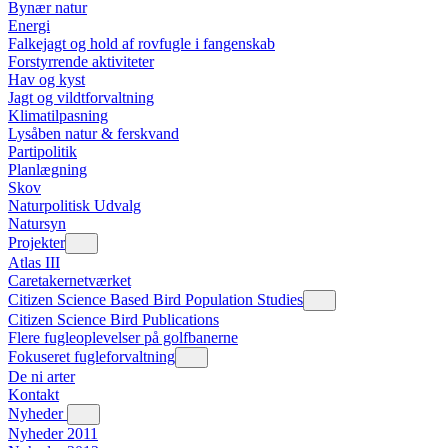
Bynær natur
Energi
Falkejagt og hold af rovfugle i fangenskab
Forstyrrende aktiviteter
Hav og kyst
Jagt og vildtforvaltning
Klimatilpasning
Lysåben natur & ferskvand
Partipolitik
Planlægning
Skov
Naturpolitisk Udvalg
Natursyn
Projekter
Atlas III
Caretakernetværket
Citizen Science Based Bird Population Studies
Citizen Science Bird Publications
Flere fugleoplevelser på golfbanerne
Fokuseret fugleforvaltning
De ni arter
Kontakt
Nyheder
Nyheder 2011