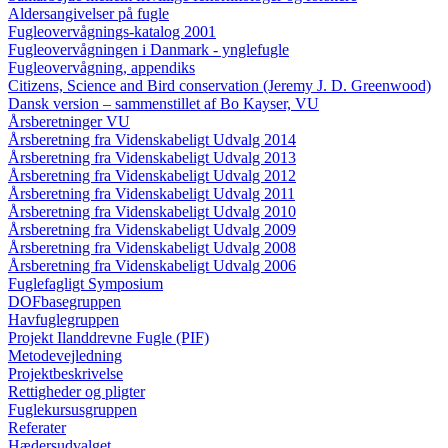
Aldersangivelser på fugle
Fugleovervågnings-katalog 2001
Fugleovervågningen i Danmark - ynglefugle
Fugleovervågning, appendiks
Citizens, Science and Bird conservation (Jeremy J. D. Greenwood)
Dansk version – sammenstillet af Bo Kayser, VU
Årsberetninger VU
Årsberetning fra Videnskabeligt Udvalg 2014
Årsberetning fra Videnskabeligt Udvalg 2013
Årsberetning fra Videnskabeligt Udvalg 2012
Årsberetning fra Videnskabeligt Udvalg 2011
Årsberetning fra Videnskabeligt Udvalg 2010
Årsberetning fra Videnskabeligt Udvalg 2009
Årsberetning fra Videnskabeligt Udvalg 2008
Årsberetning fra Videnskabeligt Udvalg 2006
Fuglefagligt Symposium
DOFbasegruppen
Havfuglegruppen
Projekt Ilanddrevne Fugle (PIF)
Metodevejledning
Projektbeskrivelse
Rettigheder og pligter
Fuglekursusgruppen
Referater
Hædersudvalget