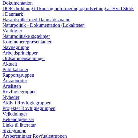
Dokumentation
DOFs holdning til kunstig opformering og udsætning af Hvid Stork
i Danmark
Hasardspillet med Danmarks natur
Naturpolitik - Dokumentation (Lokaliteter)
Værktøjer
Naturpolitiske sigtelinjer
Kommunerepræsentanter
Navnegruppe
Arbejdsprincipper
Ordsammensætninger
Aktuelt
Publikationer
Rapportgruppen
Årsrapporter
Artslisten
Rovfuglegruppen
Nyheder
Aktiv i Rovfuglegruppen
Projekter Rovfuglegruppen
Vejledninger
Bekendtgørelser
Links til litteratur
Styregruppe
Årsberetninger Rovfuglegruppen