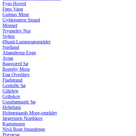
Fyns Hoved
Føns Vang
Gulstav Mose
Gyldensteen Strand
Monnet
Tryggelev Nor
Vejlen
Ølund-Lammesøområdet
Sjælland
Alsønderup Enge
Avnø
Bagsværd Sø
Borreby Mose
Enø Overdrev
Fladstrand
Gentofte Sø
Gilleleje
Gribskov
Gundsømagle Sø
Hellebæk
Holmegaards Mose-området
Jægerspris Nordskov
Kagsmosen
Nivå Bugt Strandenge
Præstesø