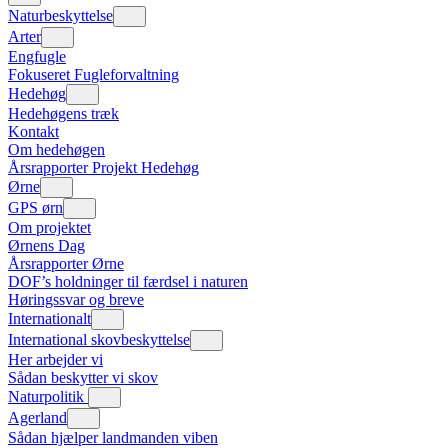
Naturbeskyttelse
Arter
Engfugle
Fokuseret Fugleforvaltning
Hedehøg
Hedehøgens træk
Kontakt
Om hedehøgen
Årsrapporter Projekt Hedehøg
Ørne
GPS ørn
Om projektet
Ørnens Dag
Årsrapporter Ørne
DOF’s holdninger til færdsel i naturen
Høringssvar og breve
Internationalt
International skovbeskyttelse
Her arbejder vi
Sådan beskytter vi skov
Naturpolitik
Agerland
Sådan hjælper landmanden viben