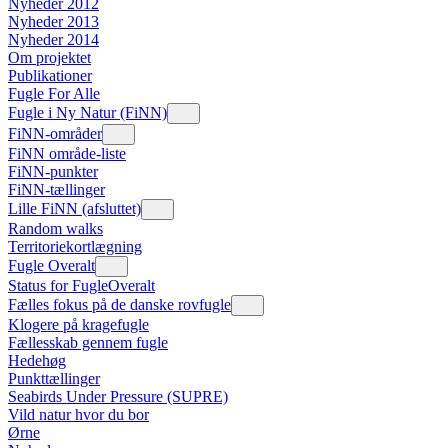
Nyheder 2012
Nyheder 2013
Nyheder 2014
Om projektet
Publikationer
Fugle For Alle
Fugle i Ny Natur (FiNN)
FiNN-områder
FiNN område-liste
FiNN-punkter
FiNN-tællinger
Lille FiNN (afsluttet)
Random walks
Territoriekortlægning
Fugle Overalt
Status for FugleOveralt
Fælles fokus på de danske rovfugle
Klogere på kragefugle
Fællesskab gennem fugle
Hedehøg
Punkttællinger
Seabirds Under Pressure (SUPRE)
Vild natur hvor du bor
Ørne