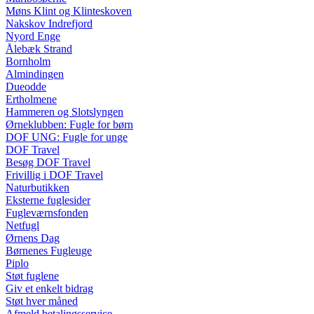
Møns Klint og Klinteskoven
Nakskov Indrefjord
Nyord Enge
Ålebæk Strand
Bornholm
Almindingen
Dueodde
Ertholmene
Hammeren og Slotslyngen
Ørneklubben: Fugle for børn
DOF UNG: Fugle for unge
DOF Travel
Besøg DOF Travel
Frivillig i DOF Travel
Naturbutikken
Eksterne fuglesider
Fugleværnsfonden
Netfugl
Ørnens Dag
Børnenes Fugleuge
Piplo
Støt fuglene
Giv et enkelt bidrag
Støt hver måned
Afmeld betalingsservice