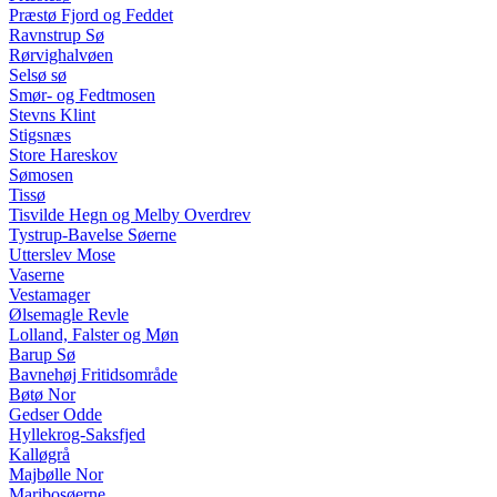
Præstø Fjord og Feddet
Ravnstrup Sø
Rørvighalvøen
Selsø sø
Smør- og Fedtmosen
Stevns Klint
Stigsnæs
Store Hareskov
Sømosen
Tissø
Tisvilde Hegn og Melby Overdrev
Tystrup-Bavelse Søerne
Utterslev Mose
Vaserne
Vestamager
Ølsemagle Revle
Lolland, Falster og Møn
Barup Sø
Bavnehøj Fritidsområde
Bøtø Nor
Gedser Odde
Hyllekrog-Saksfjed
Kalløgrå
Majbølle Nor
Maribosøerne