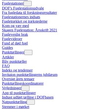
Fuglestationer
DOF's Fuglestationsudvalg
Fra fugledata til forskningsresultater
Fuglestationernes indsats
Fugletrækket og trækstederne
Kom og vær med
Skagen Fuglestation: Årsskrift 2021
Fuglevenlig brak
Fuglevideoer
Fund af død fugl
Guides
Punkttællinger
Artikler
Bliv punkttæller
FAQ
Indeks og tendenser
Invitaion punkttællingerns jubilæum
Oversigt årets temaer
Punkttællingskoordinatorer
Vejledninger
App til punkttællinger
Indtast udført tælling i DOFbasen
Natpunkttælling
Stemmer i mørket