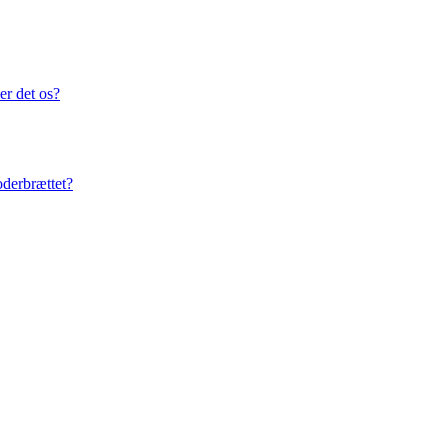
er det os?
oderbrættet?