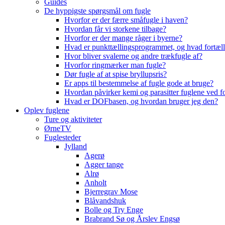
Guides
De hyppigste spørgsmål om fugle
Hvorfor er der færre småfugle i haven?
Hvordan får vi storkene tilbage?
Hvorfor er der mange råger i byerne?
Hvad er punkttællingsprogrammet, og hvad fortæll
Hvor bliver svalerne og andre trækfugle af?
Hvorfor ringmærker man fugle?
Dør fugle af at spise bryllupsris?
Er apps til bestemmelse af fugle gode at bruge?
Hvordan påvirker kemi og parasitter fuglene ved f
Hvad er DOFbasen, og hvordan bruger jeg den?
Oplev fuglene
Ture og aktiviteter
ØrneTV
Fuglesteder
Jylland
Agerø
Agger tange
Alrø
Anholt
Bjerregrav Mose
Blåvandshuk
Bolle og Try Enge
Brabrand Sø og Årslev Engsø