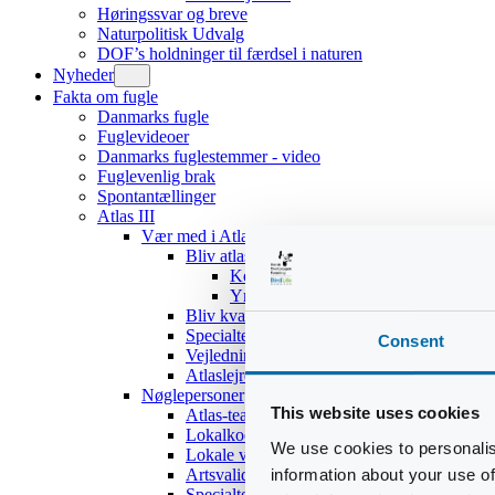
Høringssvar og breve
Naturpolitisk Udvalg
DOF’s holdninger til færdsel i naturen
Nyheder
Fakta om fugle
Danmarks fugle
Fuglevideoer
Danmarks fuglestemmer - video
Fuglevenlig brak
Spontantællinger
Atlas III
Vær med i Atlas III
Bliv atlasdeltager
Kom hurtigt i gang
Yngleadfærdstyper
Bliv kvadratansvarlig
Specialteams
Consent
Vejledninger
Atlaslejre 2017
Nøglepersoner
This website uses cookies
Atlas-teamet
Lokalkoordinatorer
We use cookies to personalis
Lokale validatorer
information about your use of
Artsvalidatorer
Specialteams