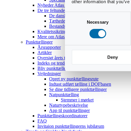
other information that you’ve
Nyheder Atlas III
De tre feltundersøgelser
Consent
De danske ynglefugles udbredelse
Tætheder og bestandsestimater
Necessary
Selection
Bestandsoptællinger af 18 udvalgte arter
Kvalitetssikring
Mere om Atlas III
Punkttællinger
Årsrapporter
Artikler
Deny
Oversigt årets temaer
Indeks og tendenser
Bliv punkttæller
Vejledninger
Opret ny punkttællingsrute
Indtast udført tælling i DOFbasen
Se dine tidligere punkttællinger
Natpunkttælling
Stemmer i mørket
Naturtypebeskrivelse
App til punkttællinger
Punkttællingskoordinatorer
FAQ
Invitaion punkttællingerns jubilæum