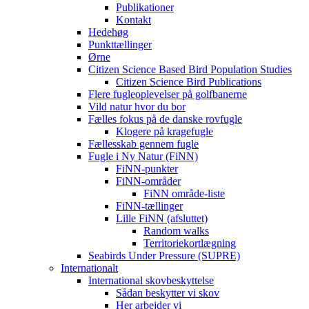
Publikationer
Kontakt
Hedehøg
Punkttællinger
Ørne
Citizen Science Based Bird Population Studies
Citizen Science Bird Publications
Flere fugleoplevelser på golfbanerne
Vild natur hvor du bor
Fælles fokus på de danske rovfugle
Klogere på kragefugle
Fællesskab gennem fugle
Fugle i Ny Natur (FiNN)
FiNN-punkter
FiNN-områder
FiNN område-liste
FiNN-tællinger
Lille FiNN (afsluttet)
Random walks
Territoriekortlægning
Seabirds Under Pressure (SUPRE)
Internationalt
International skovbeskyttelse
Sådan beskytter vi skov
Her arbejder vi