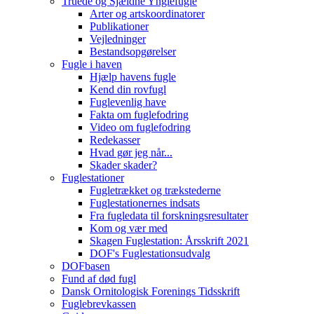
Truede og Sjældne Ynglefugle
Arter og artskoordinatorer
Publikationer
Vejledninger
Bestandsopgørelser
Fugle i haven
Hjælp havens fugle
Kend din rovfugl
Fuglevenlig have
Fakta om fuglefodring
Video om fuglefodring
Redekasser
Hvad gør jeg når...
Skader skader?
Fuglestationer
Fugletrækket og trækstederne
Fuglestationernes indsats
Fra fugledata til forskningsresultater
Kom og vær med
Skagen Fuglestation: Årsskrift 2021
DOF's Fuglestationsudvalg
DOFbasen
Fund af død fugl
Dansk Ornitologisk Forenings Tidsskrift
Fuglebrevkassen