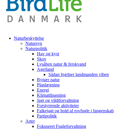
Naturbeskyttelse
Natursyn
Naturpolitik
Hav og kyst
Skov
Lysåben natur & ferskvand
Agerland
Sådan hjælper landmanden viben
Bynær natur
Planlægning
Energi
Klimatilpasning
Jagt og vildtforvaltning
Forstyrrende aktiviteter
Falkejagt og hold af rovfugle i fangenskab
Partipolitik
Arter
Fokuseret Fugleforvaltning