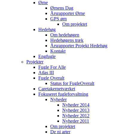
Ørne
Ørnens Dag
Årsrapporter Ørne
GPS ørn
Om projektet
Hedehøg
Om hedehøgen
Hedehøgens træk
Årsrapporter Projekt Hedehøg
Kontakt
Engfugle
Projekter
Fugle For Alle
Atlas III
Fugle Overalt
Status for FugleOveralt
Caretakernetværket
Fokuseret fugleforvaltning
Nyheder
Nyheder 2014
Nyheder 2013
Nyheder 2012
Nyheder 2011
Om projektet
De ni arter