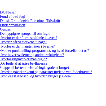
DOFbasen
Fund af død fugl
Dansk Ornitologisk Forenings Tidsskrift
Fuglebrevkassen
Guides
De hyppigste spørgsmål om fugle
Hvorfor er der færre småfugle i haven?
Hvordan får vi storkene tilbage?
Hvorfor er der mange råger i byerne?
Hvad er punkttællingsprogrammet, og hvad fortæller det os?
Hvor bliver svalerne og andre trækfugle af?
Hvorfor ringmærker man fugle?
Dør fugle af at spise bryllupsris?
Er apps til bestemmelse af fugle gode at bruge?
Hvordan påvirker kemi og parasitter fuglene ved foderbrættet?
Hvad er DOFbasen, og hvordan bruger jeg den?