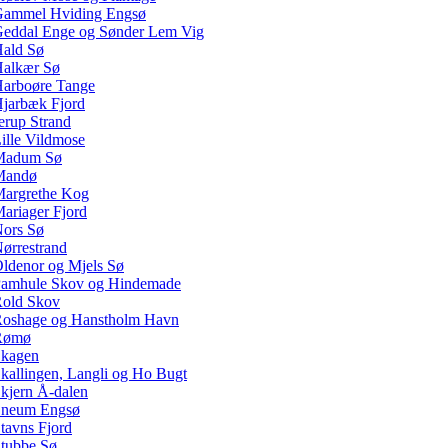
ammel Hviding Engsø
eddal Enge og Sønder Lem Vig
ald Sø
alkær Sø
arboøre Tange
jarbæk Fjord
erup Strand
ille Vildmose
Madum Sø
Mandø
argrethe Kog
ariager Fjord
ors Sø
ørrestrand
ldenor og Mjels Sø
amhule Skov og Hindemade
old Skov
oshage og Hanstholm Havn
Rømø
kagen
kallingen, Langli og Ho Bugt
kjern Å-dalen
neum Engsø
tavns Fjord
tubbe Sø