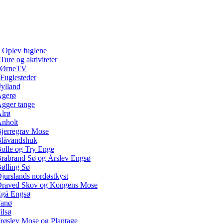
Oplev fuglene
Ture og aktiviteter
ØrneTV
Fuglesteder
Jylland
gerø
gger tange
lrø
nholt
jerregrav Mose
låvandshuk
olle og Try Enge
rabrand Sø og Årslev Engsø
ølling Sø
jurslands nordøstkyst
raved Skov og Kongens Mose
gå Engsø
anø
ilsø
røslev Mose og Plantage