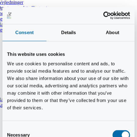
Vejledninger
pret ny punkttællingsrute
ndtast udført tælling i DOFbasen
e dine tidligere punkttællinger
atpunkttælling
temmer i mørket
Consent
Details
About
This website uses cookies
We use cookies to personalise content and ads, to
provide social media features and to analyse our traffic.
We also share information about your use of our site with
our social media, advertising and analytics partners who
may combine it with other information that you’ve
aturtypebeskrivelse
provided to them or that they’ve collected from your use
pp til punkttællinger
of their services.
Consent
Necessary
Selection