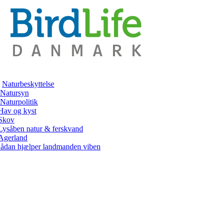
Naturbeskyttelse
Natursyn
Naturpolitik
Hav og kyst
Skov
Lysåben natur & ferskvand
Agerland
ådan hjælper landmanden viben