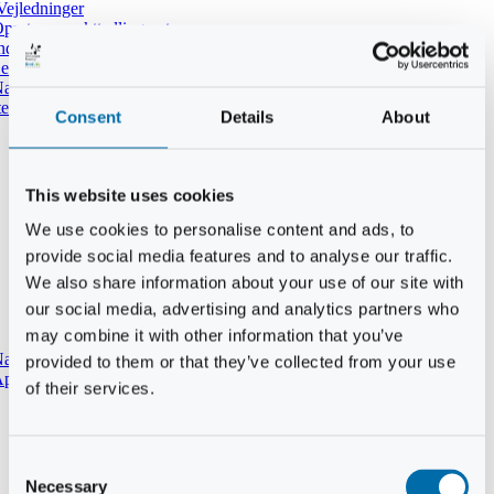
Vejledninger
pret ny punkttællingsrute
ndtast udført tælling i DOFbasen
e dine tidligere punkttællinger
atpunkttælling
temmer i mørket
Consent
Details
About
This website uses cookies
We use cookies to personalise content and ads, to
provide social media features and to analyse our traffic.
We also share information about your use of our site with
our social media, advertising and analytics partners who
may combine it with other information that you’ve
aturtypebeskrivelse
provided to them or that they’ve collected from your use
pp til punkttællinger
of their services.
Consent
Necessary
Selection