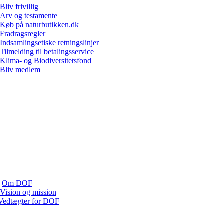
Bliv frivillig
Arv og testamente
Køb på naturbutikken.dk
Fradragsregler
Indsamlingsetiske retningslinjer
Tilmelding til betalingsservice
Klima- og Biodiversitetsfond
Bliv medlem
Om DOF
Vision og mission
Vedtægter for DOF