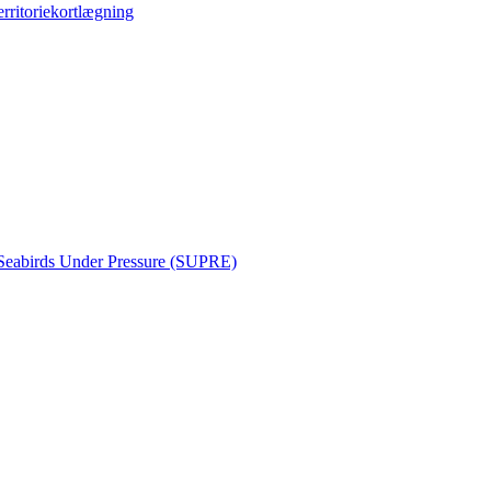
erritoriekortlægning
Seabirds Under Pressure (SUPRE)