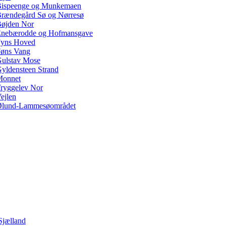
ispeenge og Munkemaen
rændegård Sø og Nørresø
øjden Nor
nebærodde og Hofmansgave
yns Hoved
øns Vang
ulstav Mose
yldensteen Strand
Monnet
ryggelev Nor
ejlen
lund-Lammesøområdet
Sjælland