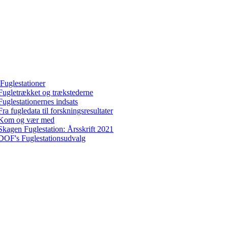
Fuglestationer
Fugletrækket og trækstederne
Fuglestationernes indsats
Fra fugledata til forskningsresultater
Kom og vær med
Skagen Fuglestation: Årsskrift 2021
DOF's Fuglestationsudvalg