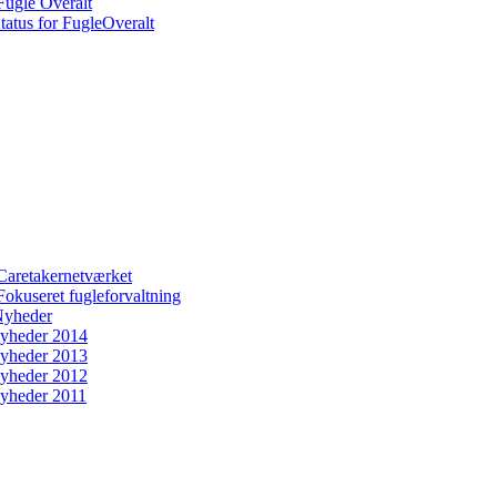
Fugle Overalt
tatus for FugleOveralt
Caretakernetværket
Fokuseret fugleforvaltning
yheder
yheder 2014
yheder 2013
yheder 2012
yheder 2011