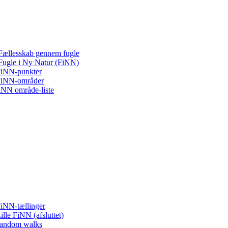
Fællesskab gennem fugle
Fugle i Ny Natur (FiNN)
iNN-punkter
iNN-områder
iNN område-liste
iNN-tællinger
ille FiNN (afsluttet)
andom walks