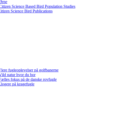
Ørne
Citizen Science Based Bird Population Studies
itizen Science Bird Publications
Flere fugleoplevelser på golfbanerne
Vild natur hvor du bor
Fælles fokus på de danske rovfugle
logere på kragefugle