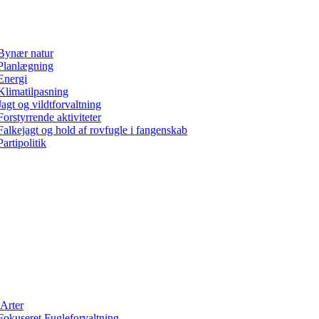
Bynær natur
Planlægning
Energi
Klimatilpasning
Jagt og vildtforvaltning
Forstyrrende aktiviteter
Falkejagt og hold af rovfugle i fangenskab
Partipolitik
Arter
Fokuseret Fugleforvaltning