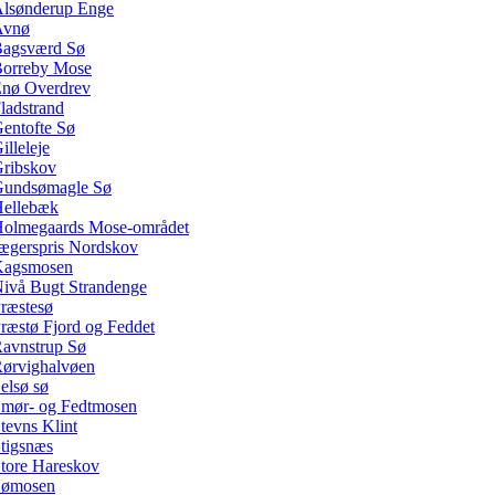
lsønderup Enge
Avnø
agsværd Sø
orreby Mose
nø Overdrev
ladstrand
entofte Sø
illeleje
ribskov
undsømagle Sø
ellebæk
olmegaards Mose-området
ægerspris Nordskov
Kagsmosen
ivå Bugt Strandenge
ræstesø
ræstø Fjord og Feddet
avnstrup Sø
ørvighalvøen
elsø sø
mør- og Fedtmosen
tevns Klint
tigsnæs
tore Hareskov
Sømosen