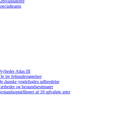
rtsvalidatorer
pecialteams
Nyheder Atlas III
De tre feltundersøgelser
e danske ynglefugles udbredelse
ætheder og bestandsestimater
estandsoptællinger af 18 udvalgte arter