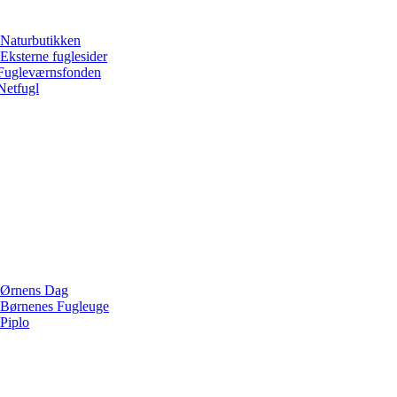
Naturbutikken
Eksterne fuglesider
Fugleværnsfonden
Netfugl
Ørnens Dag
Børnenes Fugleuge
Piplo