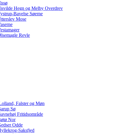
issø
isvilde Hegn og Melby Overdrev
ystrup-Bavelse Søerne
tterslev Mose
aserne
estamager
lsemagle Revle
Lolland, Falster og Møn
arup Sø
avnehøj Fritidsområde
øtø Nor
edser Odde
yllekrog-Saksfjed