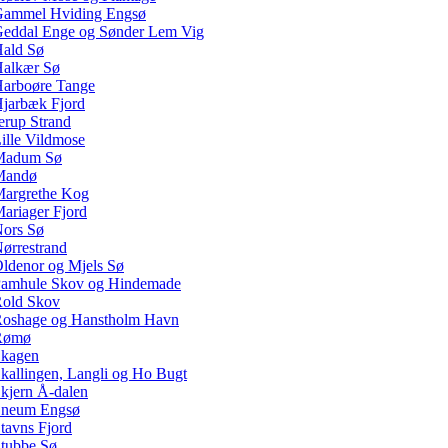
ammel Hviding Engsø
eddal Enge og Sønder Lem Vig
ald Sø
alkær Sø
arboøre Tange
jarbæk Fjord
erup Strand
ille Vildmose
Madum Sø
Mandø
argrethe Kog
ariager Fjord
ors Sø
ørrestrand
ldenor og Mjels Sø
amhule Skov og Hindemade
old Skov
oshage og Hanstholm Havn
Rømø
kagen
kallingen, Langli og Ho Bugt
kjern Å-dalen
neum Engsø
tavns Fjord
tubbe Sø