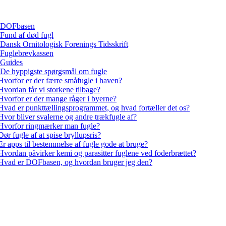
DOFbasen
Fund af død fugl
Dansk Ornitologisk Forenings Tidsskrift
Fuglebrevkassen
Guides
De hyppigste spørgsmål om fugle
Hvorfor er der færre småfugle i haven?
Hvordan får vi storkene tilbage?
Hvorfor er der mange råger i byerne?
Hvad er punkttællingsprogrammet, og hvad fortæller det os?
Hvor bliver svalerne og andre trækfugle af?
Hvorfor ringmærker man fugle?
Dør fugle af at spise bryllupsris?
Er apps til bestemmelse af fugle gode at bruge?
Hvordan påvirker kemi og parasitter fuglene ved foderbrættet?
Hvad er DOFbasen, og hvordan bruger jeg den?