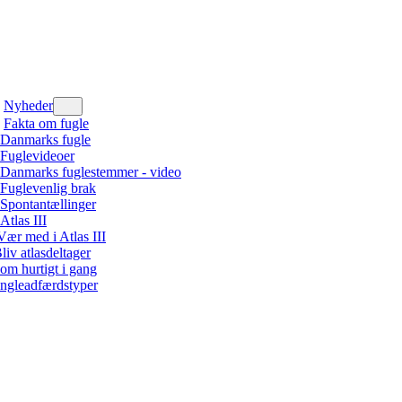
Nyheder
Fakta om fugle
Danmarks fugle
Fuglevideoer
Danmarks fuglestemmer - video
Fuglevenlig brak
Spontantællinger
Atlas III
Vær med i Atlas III
liv atlasdeltager
om hurtigt i gang
ngleadfærdstyper