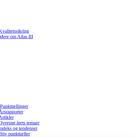
Kvalitetssikring
Mere om Atlas III
Punkttællinger
Årsrapporter
Artikler
Oversigt årets temaer
Indeks og tendenser
Bliv punkttæller