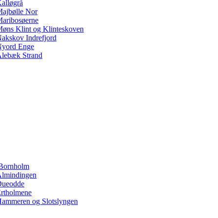
alløgrå
ajbølle Nor
aribosøerne
øns Klint og Klinteskoven
akskov Indrefjord
yord Enge
lebæk Strand
Bornholm
lmindingen
Dueodde
rtholmene
ammeren og Slotslyngen