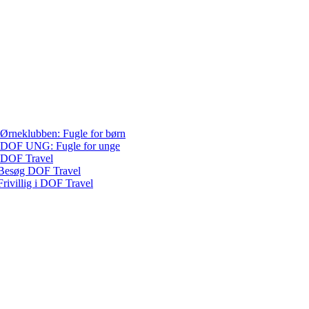
Ørneklubben: Fugle for børn
DOF UNG: Fugle for unge
DOF Travel
Besøg DOF Travel
Frivillig i DOF Travel