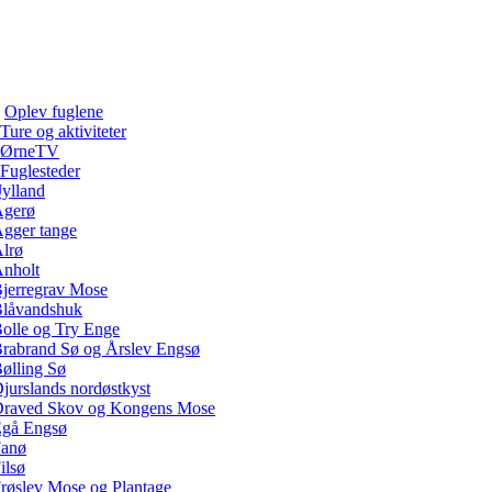
Oplev fuglene
Ture og aktiviteter
ØrneTV
Fuglesteder
Jylland
gerø
gger tange
lrø
nholt
jerregrav Mose
låvandshuk
olle og Try Enge
rabrand Sø og Årslev Engsø
ølling Sø
jurslands nordøstkyst
raved Skov og Kongens Mose
gå Engsø
anø
ilsø
røslev Mose og Plantage