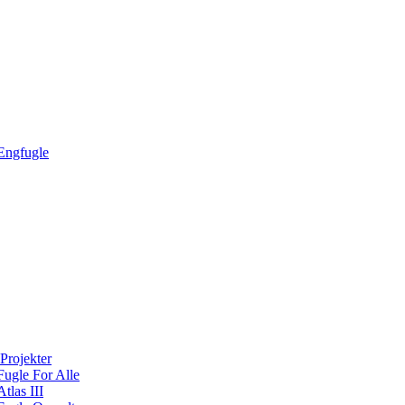
Engfugle
Projekter
Fugle For Alle
Atlas III