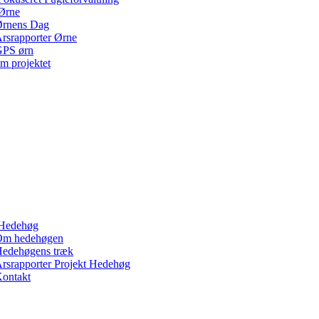
Ørne
rnens Dag
rsrapporter Ørne
PS ørn
m projektet
Hedehøg
Om hedehøgen
edehøgens træk
rsrapporter Projekt Hedehøg
ontakt