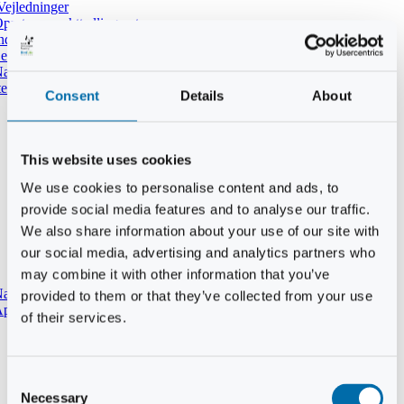
Vejledninger
pret ny punkttællingsrute
ndtast udført tælling i DOFbasen
e dine tidligere punkttællinger
atpunkttælling
temmer i mørket
Consent
Details
About
This website uses cookies
We use cookies to personalise content and ads, to
provide social media features and to analyse our traffic.
We also share information about your use of our site with
our social media, advertising and analytics partners who
may combine it with other information that you’ve
aturtypebeskrivelse
provided to them or that they’ve collected from your use
pp til punkttællinger
of their services.
Consent
Necessary
Selection