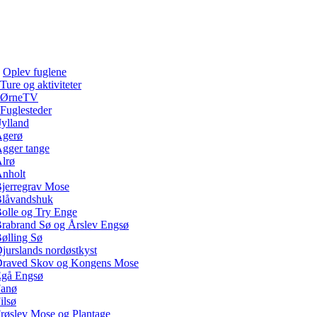
Oplev fuglene
Ture og aktiviteter
ØrneTV
Fuglesteder
Jylland
gerø
gger tange
lrø
nholt
jerregrav Mose
låvandshuk
olle og Try Enge
rabrand Sø og Årslev Engsø
ølling Sø
jurslands nordøstkyst
raved Skov og Kongens Mose
gå Engsø
anø
ilsø
røslev Mose og Plantage