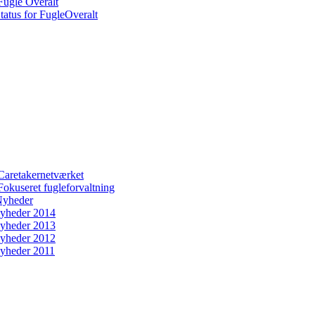
Fugle Overalt
tatus for FugleOveralt
Caretakernetværket
Fokuseret fugleforvaltning
yheder
yheder 2014
yheder 2013
yheder 2012
yheder 2011