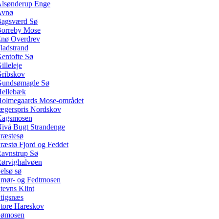
lsønderup Enge
Avnø
agsværd Sø
orreby Mose
nø Overdrev
ladstrand
entofte Sø
illeleje
ribskov
undsømagle Sø
ellebæk
olmegaards Mose-området
ægerspris Nordskov
Kagsmosen
ivå Bugt Strandenge
ræstesø
ræstø Fjord og Feddet
avnstrup Sø
ørvighalvøen
elsø sø
mør- og Fedtmosen
tevns Klint
tigsnæs
tore Hareskov
Sømosen