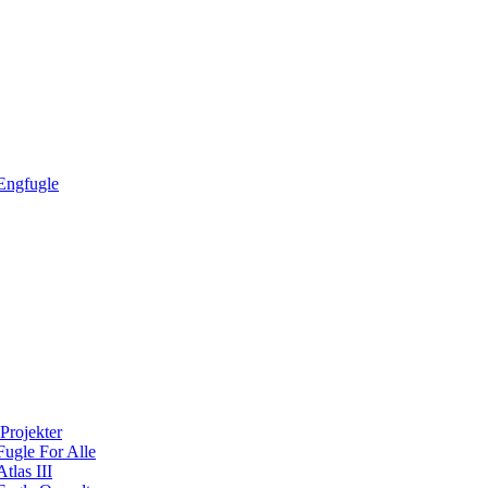
Engfugle
Projekter
Fugle For Alle
Atlas III