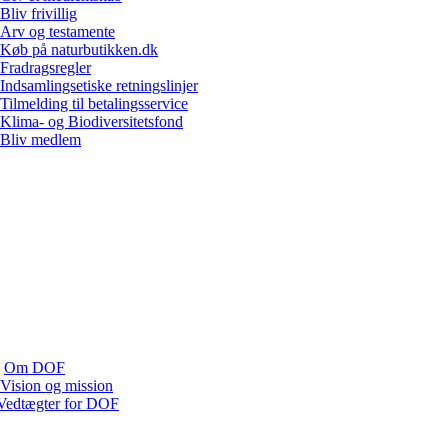
Bliv frivillig
Arv og testamente
Køb på naturbutikken.dk
Fradragsregler
Indsamlingsetiske retningslinjer
Tilmelding til betalingsservice
Klima- og Biodiversitetsfond
Bliv medlem
Om DOF
Vision og mission
Vedtægter for DOF