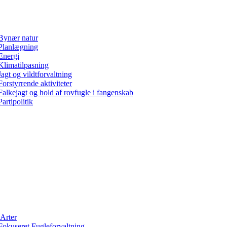
Bynær natur
Planlægning
Energi
Klimatilpasning
Jagt og vildtforvaltning
Forstyrrende aktiviteter
Falkejagt og hold af rovfugle i fangenskab
Partipolitik
Arter
Fokuseret Fugleforvaltning