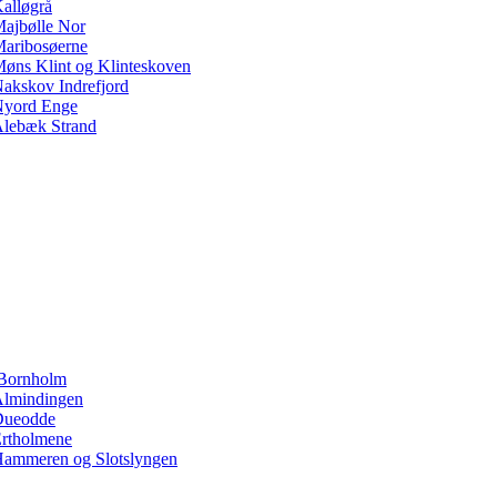
alløgrå
ajbølle Nor
aribosøerne
øns Klint og Klinteskoven
akskov Indrefjord
yord Enge
lebæk Strand
Bornholm
lmindingen
Dueodde
rtholmene
ammeren og Slotslyngen