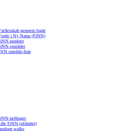
Fællesskab gennem fugle
Fugle i Ny Natur (FiNN)
iNN-punkter
iNN-områder
iNN område-liste
iNN-tællinger
ille FiNN (afsluttet)
andom walks