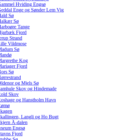
ammel Hviding Engsø
eddal Enge og Sønder Lem Vig
ald Sø
alkær Sø
arboøre Tange
jarbæk Fjord
erup Strand
ille Vildmose
Madum Sø
Mandø
argrethe Kog
ariager Fjord
ors Sø
ørrestrand
ldenor og Mjels Sø
amhule Skov og Hindemade
old Skov
oshage og Hanstholm Havn
Rømø
kagen
kallingen, Langli og Ho Bugt
kjern Å-dalen
neum Engsø
tavns Fjord
tubbe Sø