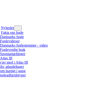
Nyheder
Fakta om fugle
Danmarks fugle
Fuglevideoer
Danmarks fuglestemmer - video
Fuglevenlig brak
Spontantællinger
Atlas III
Vær med i Atlas III
liv atlasdeltager
om hurtigt i gang
ngleadfærdstyper