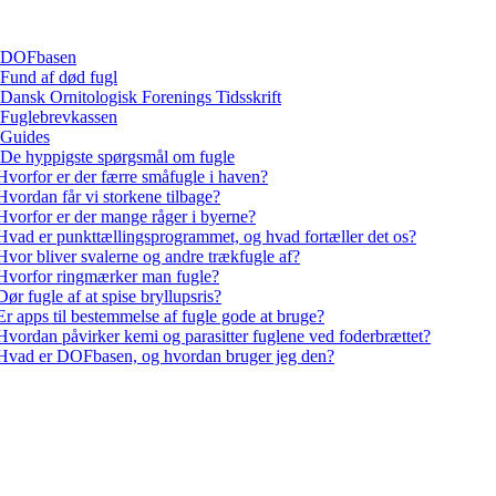
DOFbasen
Fund af død fugl
Dansk Ornitologisk Forenings Tidsskrift
Fuglebrevkassen
Guides
De hyppigste spørgsmål om fugle
Hvorfor er der færre småfugle i haven?
Hvordan får vi storkene tilbage?
Hvorfor er der mange råger i byerne?
Hvad er punkttællingsprogrammet, og hvad fortæller det os?
Hvor bliver svalerne og andre trækfugle af?
Hvorfor ringmærker man fugle?
Dør fugle af at spise bryllupsris?
Er apps til bestemmelse af fugle gode at bruge?
Hvordan påvirker kemi og parasitter fuglene ved foderbrættet?
Hvad er DOFbasen, og hvordan bruger jeg den?