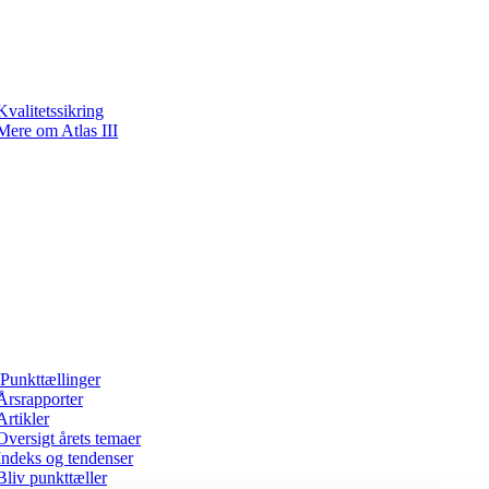
Kvalitetssikring
Mere om Atlas III
Punkttællinger
Årsrapporter
Artikler
Oversigt årets temaer
Indeks og tendenser
Bliv punkttæller