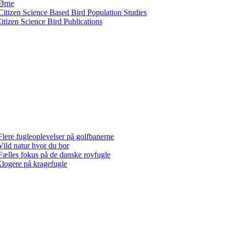
Ørne
Citizen Science Based Bird Population Studies
itizen Science Bird Publications
Flere fugleoplevelser på golfbanerne
Vild natur hvor du bor
Fælles fokus på de danske rovfugle
logere på kragefugle