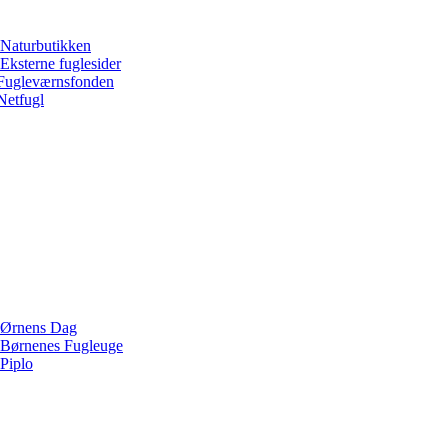
Naturbutikken
Eksterne fuglesider
Fugleværnsfonden
Netfugl
Ørnens Dag
Børnenes Fugleuge
Piplo