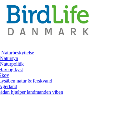
Naturbeskyttelse
Natursyn
Naturpolitik
Hav og kyst
Skov
Lysåben natur & ferskvand
Agerland
ådan hjælper landmanden viben