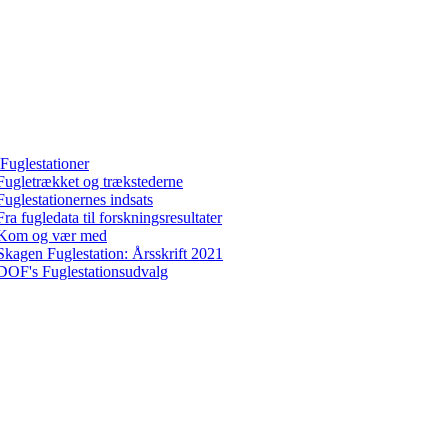
Fuglestationer
Fugletrækket og trækstederne
Fuglestationernes indsats
Fra fugledata til forskningsresultater
Kom og vær med
Skagen Fuglestation: Årsskrift 2021
DOF's Fuglestationsudvalg