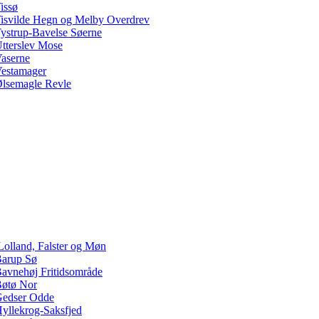
issø
isvilde Hegn og Melby Overdrev
ystrup-Bavelse Søerne
tterslev Mose
aserne
estamager
lsemagle Revle
Lolland, Falster og Møn
arup Sø
avnehøj Fritidsområde
øtø Nor
edser Odde
yllekrog-Saksfjed