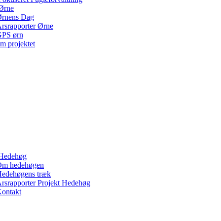
Ørne
rnens Dag
rsrapporter Ørne
PS ørn
m projektet
Hedehøg
Om hedehøgen
edehøgens træk
rsrapporter Projekt Hedehøg
ontakt