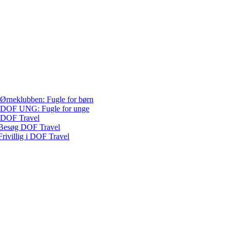
Ørneklubben: Fugle for børn
DOF UNG: Fugle for unge
DOF Travel
Besøg DOF Travel
Frivillig i DOF Travel