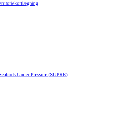
erritoriekortlægning
Seabirds Under Pressure (SUPRE)