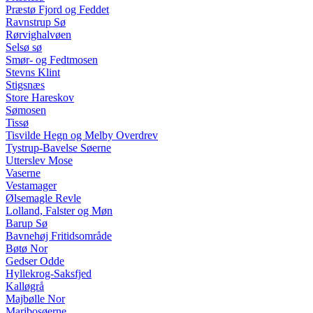
Præstø Fjord og Feddet
Ravnstrup Sø
Rørvighalvøen
Selsø sø
Smør- og Fedtmosen
Stevns Klint
Stigsnæs
Store Hareskov
Sømosen
Tissø
Tisvilde Hegn og Melby Overdrev
Tystrup-Bavelse Søerne
Utterslev Mose
Vaserne
Vestamager
Ølsemagle Revle
Lolland, Falster og Møn
Barup Sø
Bavnehøj Fritidsområde
Bøtø Nor
Gedser Odde
Hyllekrog-Saksfjed
Kalløgrå
Majbølle Nor
Maribosøerne