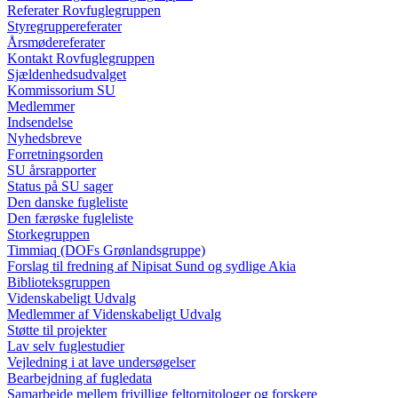
Referater Rovfuglegruppen
Styregruppereferater
Årsmødereferater
Kontakt Rovfuglegruppen
Sjældenhedsudvalget
Kommissorium SU
Medlemmer
Indsendelse
Nyhedsbreve
Forretningsorden
SU årsrapporter
Status på SU sager
Den danske fugleliste
Den færøske fugleliste
Storkegruppen
Timmiaq (DOFs Grønlandsgruppe)
Forslag til fredning af Nipisat Sund og sydlige Akia
Biblioteksgruppen
Videnskabeligt Udvalg
Medlemmer af Videnskabeligt Udvalg
Støtte til projekter
Lav selv fuglestudier
Vejledning i at lave undersøgelser
Bearbejdning af fugledata
Samarbejde mellem frivillige feltornitologer og forskere