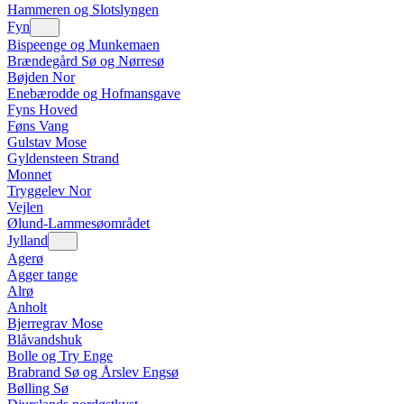
Hammeren og Slotslyngen
Fyn
Bispeenge og Munkemaen
Brændegård Sø og Nørresø
Bøjden Nor
Enebærodde og Hofmansgave
Fyns Hoved
Føns Vang
Gulstav Mose
Gyldensteen Strand
Monnet
Tryggelev Nor
Vejlen
Ølund-Lammesøområdet
Jylland
Agerø
Agger tange
Alrø
Anholt
Bjerregrav Mose
Blåvandshuk
Bolle og Try Enge
Brabrand Sø og Årslev Engsø
Bølling Sø