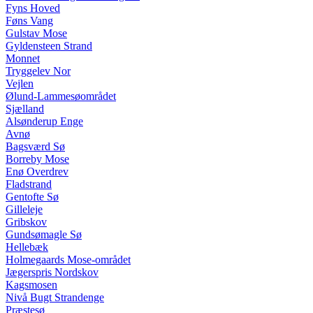
Fyns Hoved
Føns Vang
Gulstav Mose
Gyldensteen Strand
Monnet
Tryggelev Nor
Vejlen
Ølund-Lammesøområdet
Sjælland
Alsønderup Enge
Avnø
Bagsværd Sø
Borreby Mose
Enø Overdrev
Fladstrand
Gentofte Sø
Gilleleje
Gribskov
Gundsømagle Sø
Hellebæk
Holmegaards Mose-området
Jægerspris Nordskov
Kagsmosen
Nivå Bugt Strandenge
Præstesø