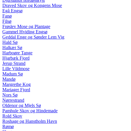
Djurslands nordøstkyst
Draved Skov og Kongens Mose
Egå Engsø
Fanø
Filsø
Frøslev Mose og Plantage
Gammel Hviding Engsø
Geddal Enge og Sønder Lem Vig
Hald Sø
Halkær Sø
Harboøre Tange
Hjarbæk Fjord
Jerup Strand
Lille Vildmose
Madum Sø
Mandø
Margrethe Kog
Mariager Fjord
Nors Sø
Nørrestrand
Oldenor og Mjels Sø
Pamhule Skov og Hindemade
Rold Skov
Roshage og Hanstholm Havn
Rømø