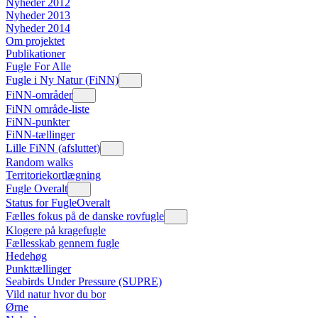
Nyheder 2012
Nyheder 2013
Nyheder 2014
Om projektet
Publikationer
Fugle For Alle
Fugle i Ny Natur (FiNN)
FiNN-områder
FiNN område-liste
FiNN-punkter
FiNN-tællinger
Lille FiNN (afsluttet)
Random walks
Territoriekortlægning
Fugle Overalt
Status for FugleOveralt
Fælles fokus på de danske rovfugle
Klogere på kragefugle
Fællesskab gennem fugle
Hedehøg
Punkttællinger
Seabirds Under Pressure (SUPRE)
Vild natur hvor du bor
Ørne