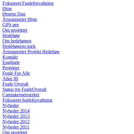
Fokuseret Fugleforvaltning
Ørne
Ørnens Dag
Årsrapporter Ørne
GPS ørn
Om projektet
Hedehøg
Om hedehøgen
Hedehøgens træk
Årsrapporter Projekt Hedehøg
Kontakt
Engfugle
Projekter
Fugle For Alle
Atlas III
Fugle Overalt
Status for FugleOveralt
Caretakernetværket
Fokuseret fugleforvaltning
Nyheder
Nyheder 2014
Nyheder 2013
Nyheder 2012
Nyheder 2011
Om projektet