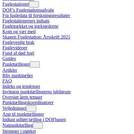
Fuglestationer
DOF's Fuglestationsudvalg
Fra fugledata til forskningsresultater
Fuglestationernes indsats
Fugletrækket og trækstederne
Kom og vær med
Skagen Fuglestation: Årsskrift 2021
Fuglevenlig brak
Fuglevideoer
Fund af død fugl
Guides
Punkttællinger
Artikler
Bliv punkttæller
FAQ
Indeks og tendenser
Invitaion punkttællingerns jubilæum
Oversigt årets temaer
Punkttællingskoordinatorer
Vejledninger
App til punkttællinger
Indtast udført tælling i DOFbasen
Natpunkttælling
Stemmer i mørket