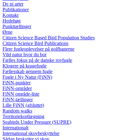
De ni arter
Publikationer
Kontakt
Hedehøg
Punkttællinger
Ørne
Citizen Science Based Bird Population Studies
Citizen Science Bird Publications
Flere fugleoplevelser på golfbanerne
Vild natur hvor du bor
Fælles fokus på de danske rovfugle
Klogere på kragefugle
Fællesskab gennem fugle
Fugle i Ny Natur (FiNN)
FiNN-punkter
FiNN-områder
FiNN område-liste
FiNN-tællinger
Lille FiNN (afsluttet)
Random walks
Territoriekortlægning
Seabirds Under Pressure (SUPRE)
Internationalt
International skovbeskyttelse
Sådan beskytter vi skov