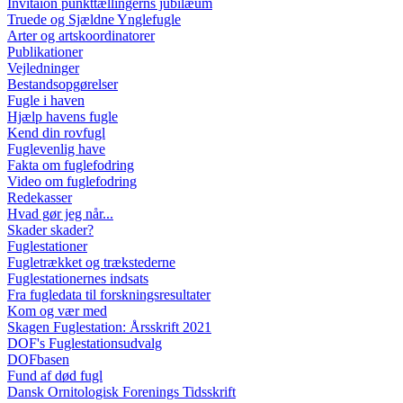
Invitaion punkttællingerns jubilæum
Truede og Sjældne Ynglefugle
Arter og artskoordinatorer
Publikationer
Vejledninger
Bestandsopgørelser
Fugle i haven
Hjælp havens fugle
Kend din rovfugl
Fuglevenlig have
Fakta om fuglefodring
Video om fuglefodring
Redekasser
Hvad gør jeg når...
Skader skader?
Fuglestationer
Fugletrækket og trækstederne
Fuglestationernes indsats
Fra fugledata til forskningsresultater
Kom og vær med
Skagen Fuglestation: Årsskrift 2021
DOF's Fuglestationsudvalg
DOFbasen
Fund af død fugl
Dansk Ornitologisk Forenings Tidsskrift