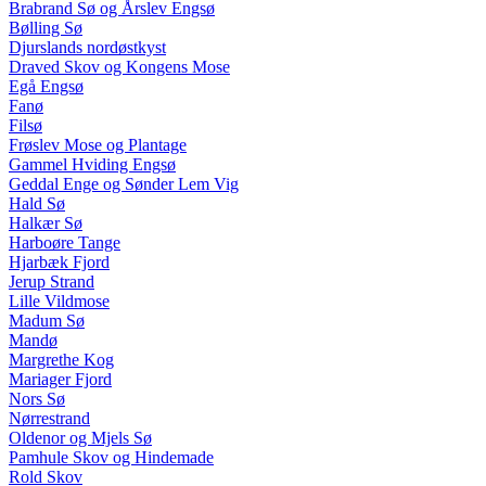
Brabrand Sø og Årslev Engsø
Bølling Sø
Djurslands nordøstkyst
Draved Skov og Kongens Mose
Egå Engsø
Fanø
Filsø
Frøslev Mose og Plantage
Gammel Hviding Engsø
Geddal Enge og Sønder Lem Vig
Hald Sø
Halkær Sø
Harboøre Tange
Hjarbæk Fjord
Jerup Strand
Lille Vildmose
Madum Sø
Mandø
Margrethe Kog
Mariager Fjord
Nors Sø
Nørrestrand
Oldenor og Mjels Sø
Pamhule Skov og Hindemade
Rold Skov