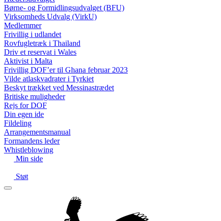
Børne- og Formidlingsudvalget (BFU)
Virksomheds Udvalg (VirkU)
Medlemmer
Frivillig i udlandet
Rovfugletræk i Thailand
Driv et reservat i Wales
Aktivist i Malta
Frivillig DOF’er til Ghana februar 2023
Vilde atlaskvadrater i Tyrkiet
Beskyt trækket ved Messinastrædet
Britiske muligheder
Rejs for DOF
Din egen ide
Fildeling
Arrangementsmanual
Formandens leder
Whistleblowing
Min side
Støt