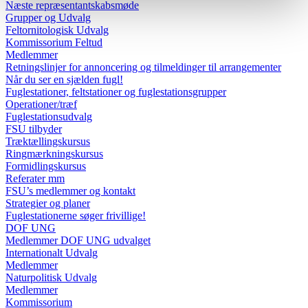
Næste repræsentantskabsmøde
Grupper og Udvalg
Feltornitologisk Udvalg
Kommissorium Feltud
Medlemmer
Retningslinjer for annoncering og tilmeldinger til arrangementer
Når du ser en sjælden fugl!
Fuglestationer, feltstationer og fuglestationsgrupper
Operationer/træf
Fuglestationsudvalg
FSU tilbyder
Træktællingskursus
Ringmærkningskursus
Formidlingskursus
Referater mm
FSU’s medlemmer og kontakt
Strategier og planer
Fuglestationerne søger frivillige!
DOF UNG
Medlemmer DOF UNG udvalget
Internationalt Udvalg
Medlemmer
Naturpolitisk Udvalg
Medlemmer
Kommissorium