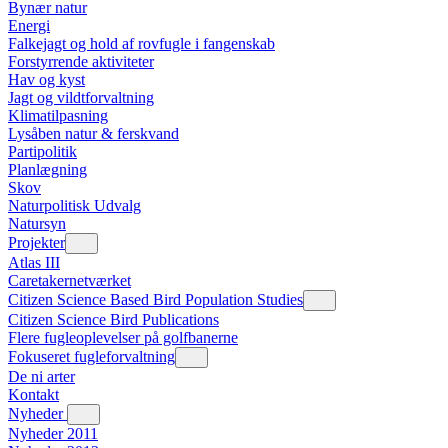
Bynær natur
Energi
Falkejagt og hold af rovfugle i fangenskab
Forstyrrende aktiviteter
Hav og kyst
Jagt og vildtforvaltning
Klimatilpasning
Lysåben natur & ferskvand
Partipolitik
Planlægning
Skov
Naturpolitisk Udvalg
Natursyn
Projekter
Atlas III
Caretakernetværket
Citizen Science Based Bird Population Studies
Citizen Science Bird Publications
Flere fugleoplevelser på golfbanerne
Fokuseret fugleforvaltning
De ni arter
Kontakt
Nyheder
Nyheder 2011