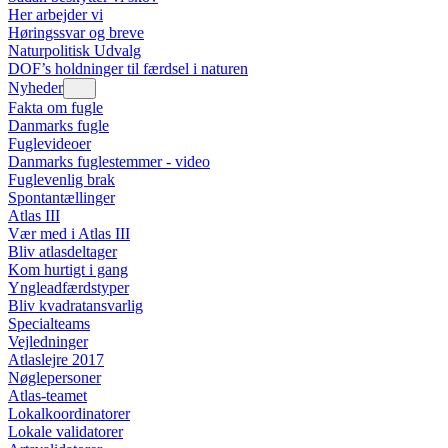
Her arbejder vi
Høringssvar og breve
Naturpolitisk Udvalg
DOF’s holdninger til færdsel i naturen
Nyheder
Fakta om fugle
Danmarks fugle
Fuglevideoer
Danmarks fuglestemmer - video
Fuglevenlig brak
Spontantællinger
Atlas III
Vær med i Atlas III
Bliv atlasdeltager
Kom hurtigt i gang
Yngleadfærdstyper
Bliv kvadratansvarlig
Specialteams
Vejledninger
Atlaslejre 2017
Nøglepersoner
Atlas-teamet
Lokalkoordinatorer
Lokale validatorer