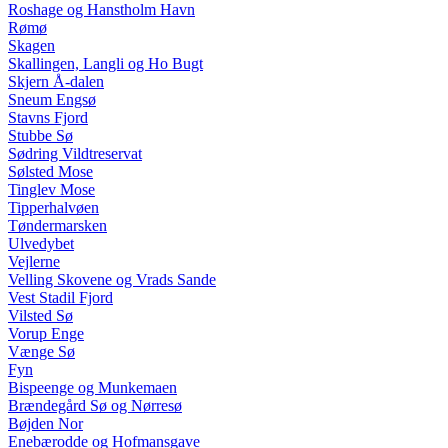
Roshage og Hanstholm Havn
Rømø
Skagen
Skallingen, Langli og Ho Bugt
Skjern Å-dalen
Sneum Engsø
Stavns Fjord
Stubbe Sø
Sødring Vildtreservat
Sølsted Mose
Tinglev Mose
Tipperhalvøen
Tøndermarsken
Ulvedybet
Vejlerne
Velling Skovene og Vrads Sande
Vest Stadil Fjord
Vilsted Sø
Vorup Enge
Vænge Sø
Fyn
Bispeenge og Munkemaen
Brændegård Sø og Nørresø
Bøjden Nor
Enebærodde og Hofmansgave