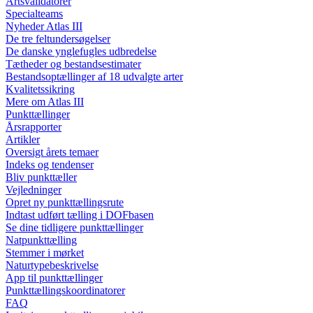
Artsvalidatorer
Specialteams
Nyheder Atlas III
De tre feltundersøgelser
De danske ynglefugles udbredelse
Tætheder og bestandsestimater
Bestandsoptællinger af 18 udvalgte arter
Kvalitetssikring
Mere om Atlas III
Punkttællinger
Årsrapporter
Artikler
Oversigt årets temaer
Indeks og tendenser
Bliv punkttæller
Vejledninger
Opret ny punkttællingsrute
Indtast udført tælling i DOFbasen
Se dine tidligere punkttællinger
Natpunkttælling
Stemmer i mørket
Naturtypebeskrivelse
App til punkttællinger
Punkttællingskoordinatorer
FAQ