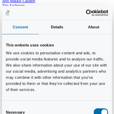
Jens Mikkel Lausten
Tim Andersen
Per Janfelt
Christian Hjorth
Per Ekberg Pedersen
Peter Andersen
Consent
Details
About
Kjeld Hansen
Niels Thomas Rosenberg
Benny Gensbøl
Bent Jakobsen
This website uses cookies
Svend Andersen
Bent Wigh
We use cookies to personalise content and ads, to
Jens-Kjeld Jensen
provide social media features and to analyse our traffic.
Jon Fjeldså
William Carøe Aarestrup
We also share information about your use of our site with
Erik Mølgaard
our social media, advertising and analytics partners who
Klaus Malling Olsen
may combine it with other information that you’ve
Brian Zobbe
Peter Lange
provided to them or that they’ve collected from your use
Kurt Due Johansen
of their services.
Niels Peter Andreasen
Preben Berg
Jette Clemmensen
Stinne Aastrup
Consent
Jesper Tofft
Necessary
Selection