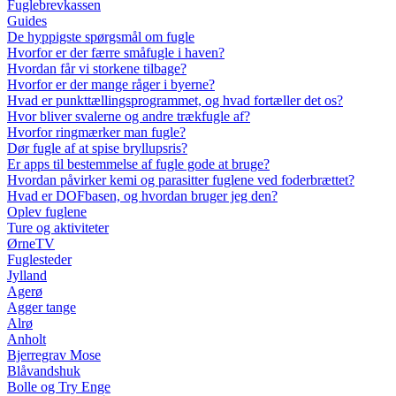
Fuglebrevkassen
Guides
De hyppigste spørgsmål om fugle
Hvorfor er der færre småfugle i haven?
Hvordan får vi storkene tilbage?
Hvorfor er der mange råger i byerne?
Hvad er punkttællingsprogrammet, og hvad fortæller det os?
Hvor bliver svalerne og andre trækfugle af?
Hvorfor ringmærker man fugle?
Dør fugle af at spise bryllupsris?
Er apps til bestemmelse af fugle gode at bruge?
Hvordan påvirker kemi og parasitter fuglene ved foderbrættet?
Hvad er DOFbasen, og hvordan bruger jeg den?
Oplev fuglene
Ture og aktiviteter
ØrneTV
Fuglesteder
Jylland
Agerø
Agger tange
Alrø
Anholt
Bjerregrav Mose
Blåvandshuk
Bolle og Try Enge