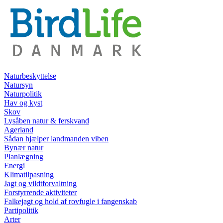
Naturbeskyttelse
Natursyn
Naturpolitik
Hav og kyst
Skov
Lysåben natur & ferskvand
Agerland
Sådan hjælper landmanden viben
Bynær natur
Planlægning
Energi
Klimatilpasning
Jagt og vildtforvaltning
Forstyrrende aktiviteter
Falkejagt og hold af rovfugle i fangenskab
Partipolitik
Arter