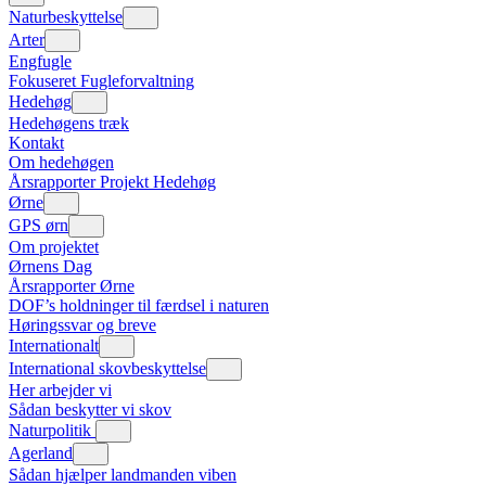
Naturbeskyttelse
Arter
Engfugle
Fokuseret Fugleforvaltning
Hedehøg
Hedehøgens træk
Kontakt
Om hedehøgen
Årsrapporter Projekt Hedehøg
Ørne
GPS ørn
Om projektet
Ørnens Dag
Årsrapporter Ørne
DOF’s holdninger til færdsel i naturen
Høringssvar og breve
Internationalt
International skovbeskyttelse
Her arbejder vi
Sådan beskytter vi skov
Naturpolitik
Agerland
Sådan hjælper landmanden viben