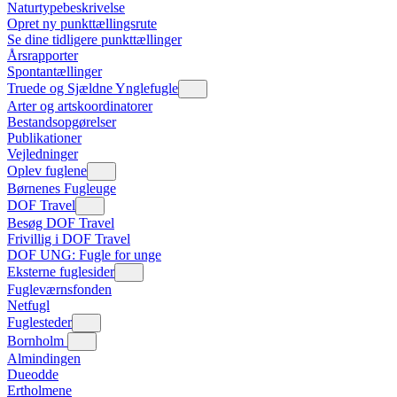
Naturtypebeskrivelse
Opret ny punkttællingsrute
Se dine tidligere punkttællinger
Årsrapporter
Spontantællinger
Truede og Sjældne Ynglefugle
Arter og artskoordinatorer
Bestandsopgørelser
Publikationer
Vejledninger
Oplev fuglene
Børnenes Fugleuge
DOF Travel
Besøg DOF Travel
Frivillig i DOF Travel
DOF UNG: Fugle for unge
Eksterne fuglesider
Fugleværnsfonden
Netfugl
Fuglesteder
Bornholm
Almindingen
Dueodde
Ertholmene