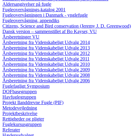
Aldersangivelser på fugle
Fugleovervågnings-katalog 2001
Fugleovervågningen i Danmark - ynglefugle
Fugleovervågning, appendiks
Citizens, Science and Bird conservation (Jeremy J. D. Greenwood)
Dansk version – sammenstillet af Bo Kayser, VU
Årsberetninger VU
Årsberetning fra Videnskabeligt Udvalg 2014
Årsberetning fra Videnskabeligt Udvalg 2013
Årsberetning fra Videnskabeligt Udvalg 2012
Årsberetning fra Videnskabeligt Udvalg 2011
Årsberetning fra Videnskabeligt Udvalg 2010
Årsberetning fra Videnskabeligt Udvalg 2009
Årsberetning fra Videnskabeligt Udvalg 2008
Årsberetning fra Videnskabeligt Udvalg 2006
Fuglefagligt Symposium
DOFbasegruppen
Havfuglegruppen
Projekt Ilanddrevne Fugle (PIF)
Metodevejledning
Projektbeskrivelse
Rettigheder og pligter
Fuglekursusgruppen
Referater
Hædersudvalget