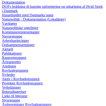
Dokumentation
DOFs holdning til kunstig opformering og udsætning af Hvid Stork
i Danmark
Hasardspillet med Danmarks natur
Naturpolitik - Dokumentation (Lokaliteter)
Værktøjer
Naturpolitiske sigtelinjer
Kommunerepræsentanter
Navnegruppe
Arbejdsprincipper
Ordsammensætninger
Aktuelt
Publikationer
Rapportgruppen
Årsrapporter
Artslisten
Rovfuglegruppen
Nyheder
Aktiv i Rovfuglegruppen
Projekter Rovfuglegruppen
Vejledninger
Bekendtgørelser
Links til litteratur
Styregruppe
Årsberetninger Rovfuglegruppen