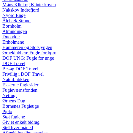
Møns Klint og Klinteskoven
Nakskov Indrefjord
Nyord Enge
Ålebæk Strand
Bornholm
Almindingen
Dueodde
Ertholmene
Hammeren og Slotslyngen
Ørneklubben: Fugle for børn
DOF UNG: Fugle for unge
DOF Travel
Besøg DOF Travel
Frivillig i DOF Travel
Naturbutikken
Eksterne fuglesider
Fugleværnsfonden
Netfugl
Ørnens Dag
Børnenes Fugleuge
Piplo
Støt fuglene
Giv et enkelt bidrag
Støt hver måned
Afmeld betalingsservice