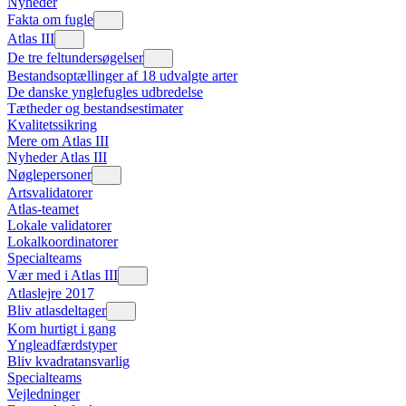
Nyheder
Fakta om fugle
Atlas III
De tre feltundersøgelser
Bestandsoptællinger af 18 udvalgte arter
De danske ynglefugles udbredelse
Tætheder og bestandsestimater
Kvalitetssikring
Mere om Atlas III
Nyheder Atlas III
Nøglepersoner
Artsvalidatorer
Atlas-teamet
Lokale validatorer
Lokalkoordinatorer
Specialteams
Vær med i Atlas III
Atlaslejre 2017
Bliv atlasdeltager
Kom hurtigt i gang
Yngleadfærdstyper
Bliv kvadratansvarlig
Specialteams
Vejledninger