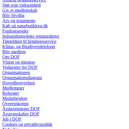
Støt som virksomhed
Giv et medlemskab
Bliv frivillig
Arv og testamente
Køb på naturbutikken.dk
Fradragsregler
Indsamlingsetiske retningslinjer
Tilmelding til betalingsservice
Klima- og Biodiversitetsfond
Bliv medlem
Om DOF
Vision og mission
Vedtægter for DOF
Organisationen
Organisationsdiagram
Hovedbestyrelsen
Medlemmer
Referater
Medarbejdere
Overenskomst
Årsberetninger DOF
Årsregnskaber DOF
Job i DOF
Cookies og privatlivspolitik