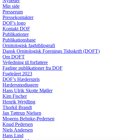
Nyheder
Min side
Presserum
Pressekontakter
DOF's logo
Kontakt DOF
Publikationer
Publikationsbase
Ornitologisk fagbibliografi
Dansk Ornitologisk Forenings Tidsskrift (DOFT)
Om DOFT
Vejledning til forfattere
Faglige publikationer fra DOF
Fugleåret 2023
DOF’s Hæderspris
Hædersmodtagere
Hans Ulrik Skotte Møller
Kim Fischer
Henrik Wejdling
Thorkil Brandt
Jan Tøttrup Nielsen
Mogens Behnke-Pedersen
Knud Pedersen
Niels Andersen
Hans Lind