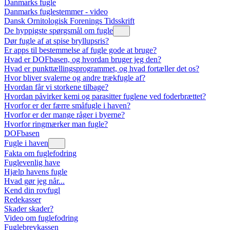
Danmarks fugle
Danmarks fuglestemmer - video
Dansk Ornitologisk Forenings Tidsskrift
De hyppigste spørgsmål om fugle
Dør fugle af at spise bryllupsris?
Er apps til bestemmelse af fugle gode at bruge?
Hvad er DOFbasen, og hvordan bruger jeg den?
Hvad er punkttællingsprogrammet, og hvad fortæller det os?
Hvor bliver svalerne og andre trækfugle af?
Hvordan får vi storkene tilbage?
Hvordan påvirker kemi og parasitter fuglene ved foderbrættet?
Hvorfor er der færre småfugle i haven?
Hvorfor er der mange råger i byerne?
Hvorfor ringmærker man fugle?
DOFbasen
Fugle i haven
Fakta om fuglefodring
Fuglevenlig have
Hjælp havens fugle
Hvad gør jeg når...
Kend din rovfugl
Redekasser
Skader skader?
Video om fuglefodring
Fuglebrevkassen