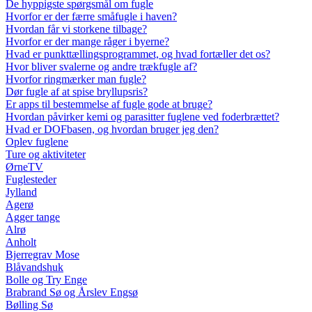
De hyppigste spørgsmål om fugle
Hvorfor er der færre småfugle i haven?
Hvordan får vi storkene tilbage?
Hvorfor er der mange råger i byerne?
Hvad er punkttællingsprogrammet, og hvad fortæller det os?
Hvor bliver svalerne og andre trækfugle af?
Hvorfor ringmærker man fugle?
Dør fugle af at spise bryllupsris?
Er apps til bestemmelse af fugle gode at bruge?
Hvordan påvirker kemi og parasitter fuglene ved foderbrættet?
Hvad er DOFbasen, og hvordan bruger jeg den?
Oplev fuglene
Ture og aktiviteter
ØrneTV
Fuglesteder
Jylland
Agerø
Agger tange
Alrø
Anholt
Bjerregrav Mose
Blåvandshuk
Bolle og Try Enge
Brabrand Sø og Årslev Engsø
Bølling Sø