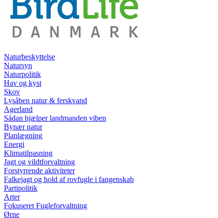
Naturbeskyttelse
Natursyn
Naturpolitik
Hav og kyst
Skov
Lysåben natur & ferskvand
Agerland
Sådan hjælper landmanden viben
Bynær natur
Planlægning
Energi
Klimatilpasning
Jagt og vildtforvaltning
Forstyrrende aktiviteter
Falkejagt og hold af rovfugle i fangenskab
Partipolitik
Arter
Fokuseret Fugleforvaltning
Ørne