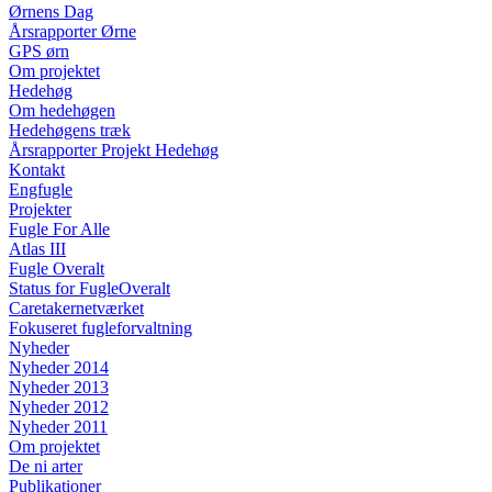
Ørnens Dag
Årsrapporter Ørne
GPS ørn
Om projektet
Hedehøg
Om hedehøgen
Hedehøgens træk
Årsrapporter Projekt Hedehøg
Kontakt
Engfugle
Projekter
Fugle For Alle
Atlas III
Fugle Overalt
Status for FugleOveralt
Caretakernetværket
Fokuseret fugleforvaltning
Nyheder
Nyheder 2014
Nyheder 2013
Nyheder 2012
Nyheder 2011
Om projektet
De ni arter
Publikationer