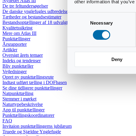
Nyheder Atlas III
other information that you’ve
De tre feltundersøgelser
De danske ynglefugles udbredelse
Consent
Tætheder og bestandsestimater
Bestandsoptællinger af 18 udvalgte arter
Necessary
Selection
Kvalitetssikring
Mere om Atlas III
Punkttællinger
Årsrapporter
Artikler
Oversigt årets temaer
Deny
Indeks og tendenser
Bliv punkttæller
Vejledninger
Opret ny punkttællingsrute
Indtast udført tælling i DOFbasen
Se dine tidligere punkttællinger
Natpunkttælling
Stemmer i mørket
Naturtypebeskrivelse
App til punkttællinger
Punkttællingskoordinatorer
FAQ
Invitaion punkttællingerns jubilæum
Truede og Sjældne Ynglefugle