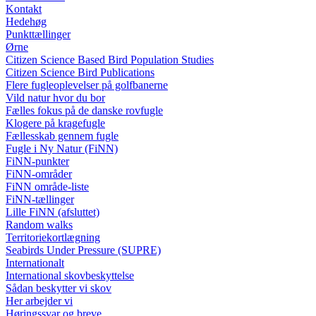
Kontakt
Hedehøg
Punkttællinger
Ørne
Citizen Science Based Bird Population Studies
Citizen Science Bird Publications
Flere fugleoplevelser på golfbanerne
Vild natur hvor du bor
Fælles fokus på de danske rovfugle
Klogere på kragefugle
Fællesskab gennem fugle
Fugle i Ny Natur (FiNN)
FiNN-punkter
FiNN-områder
FiNN område-liste
FiNN-tællinger
Lille FiNN (afsluttet)
Random walks
Territoriekortlægning
Seabirds Under Pressure (SUPRE)
Internationalt
International skovbeskyttelse
Sådan beskytter vi skov
Her arbejder vi
Høringssvar og breve