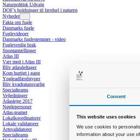
Naturpolitisk Udvalg
DOF’s holdninger til færdsel i naturen
Nyheder
Fakta om fugle
Danmarks fugle
Fuglevideoer
Danmarks fuglestemmer - video
Fuglevenlig brak
Spontantællinger
Atlas III
Vær med i Atlas III
Bliv atlasdeltager
Kom hurtigt i gang
Yngleadfærdstyper
Bliv kvadratansvarlig
Specialteams
Vejledninger
Consent
Atlaslejre 2017
Nøglepersoner
Atlas-teamet
This website uses cookies
Lokalkoordinatorer
Lokale validatorer
We use cookies to personalis
Artsvalidatorer
information about your use of
Specialteams