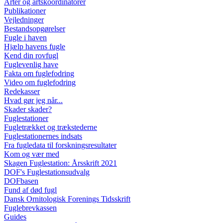
Arter og artskoordinatorer
Publikationer
Vejledninger
Bestandsopgørelser
Fugle i haven
Hjælp havens fugle
Kend din rovfugl
Fuglevenlig have
Fakta om fuglefodring
Video om fuglefodring
Redekasser
Hvad gør jeg når...
Skader skader?
Fuglestationer
Fugletrækket og trækstederne
Fuglestationernes indsats
Fra fugledata til forskningsresultater
Kom og vær med
Skagen Fuglestation: Årsskrift 2021
DOF's Fuglestationsudvalg
DOFbasen
Fund af død fugl
Dansk Ornitologisk Forenings Tidsskrift
Fuglebrevkassen
Guides