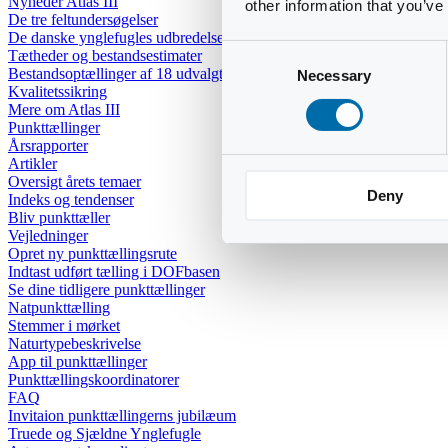
Nyheder Atlas III
other information that you’ve
De tre feltundersøgelser
De danske ynglefugles udbredelse
Consent
Tætheder og bestandsestimater
Bestandsoptællinger af 18 udvalgte arter
Necessary
Selection
Kvalitetssikring
Mere om Atlas III
Punkttællinger
Årsrapporter
Artikler
Oversigt årets temaer
Deny
Indeks og tendenser
Bliv punkttæller
Vejledninger
Opret ny punkttællingsrute
Indtast udført tælling i DOFbasen
Se dine tidligere punkttællinger
Natpunkttælling
Stemmer i mørket
Naturtypebeskrivelse
App til punkttællinger
Punkttællingskoordinatorer
FAQ
Invitaion punkttællingerns jubilæum
Truede og Sjældne Ynglefugle