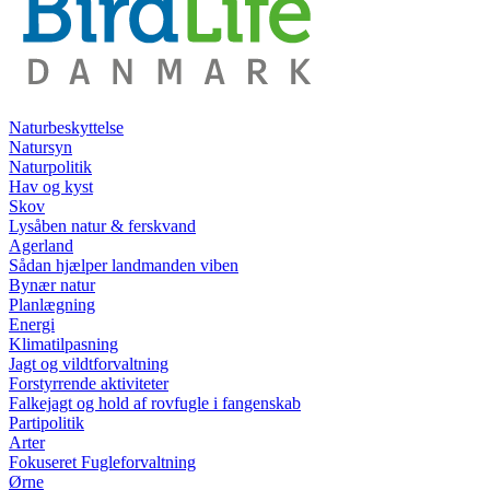
Naturbeskyttelse
Natursyn
Naturpolitik
Hav og kyst
Skov
Lysåben natur & ferskvand
Agerland
Sådan hjælper landmanden viben
Bynær natur
Planlægning
Energi
Klimatilpasning
Jagt og vildtforvaltning
Forstyrrende aktiviteter
Falkejagt og hold af rovfugle i fangenskab
Partipolitik
Arter
Fokuseret Fugleforvaltning
Ørne