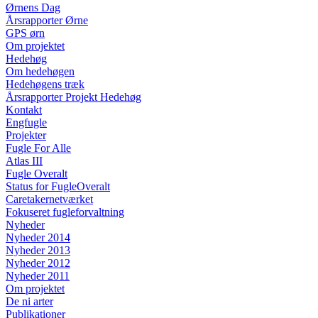
Ørnens Dag
Årsrapporter Ørne
GPS ørn
Om projektet
Hedehøg
Om hedehøgen
Hedehøgens træk
Årsrapporter Projekt Hedehøg
Kontakt
Engfugle
Projekter
Fugle For Alle
Atlas III
Fugle Overalt
Status for FugleOveralt
Caretakernetværket
Fokuseret fugleforvaltning
Nyheder
Nyheder 2014
Nyheder 2013
Nyheder 2012
Nyheder 2011
Om projektet
De ni arter
Publikationer