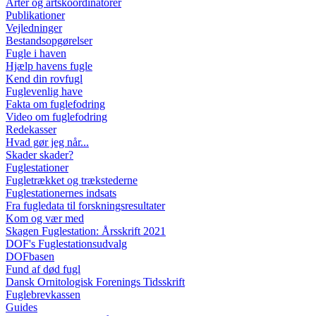
Arter og artskoordinatorer
Publikationer
Vejledninger
Bestandsopgørelser
Fugle i haven
Hjælp havens fugle
Kend din rovfugl
Fuglevenlig have
Fakta om fuglefodring
Video om fuglefodring
Redekasser
Hvad gør jeg når...
Skader skader?
Fuglestationer
Fugletrækket og trækstederne
Fuglestationernes indsats
Fra fugledata til forskningsresultater
Kom og vær med
Skagen Fuglestation: Årsskrift 2021
DOF's Fuglestationsudvalg
DOFbasen
Fund af død fugl
Dansk Ornitologisk Forenings Tidsskrift
Fuglebrevkassen
Guides