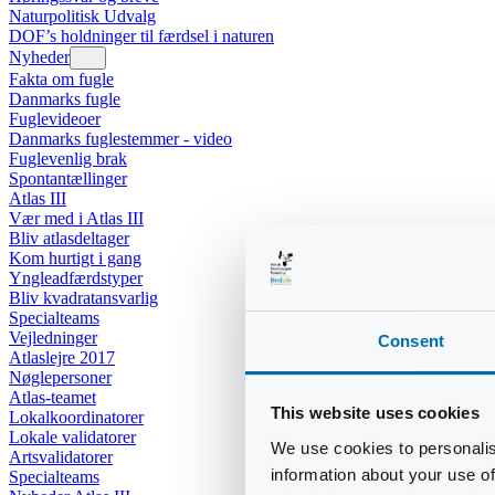
Naturpolitisk Udvalg
DOF’s holdninger til færdsel i naturen
Nyheder
Fakta om fugle
Danmarks fugle
Fuglevideoer
Danmarks fuglestemmer - video
Fuglevenlig brak
Spontantællinger
Atlas III
Vær med i Atlas III
Bliv atlasdeltager
Kom hurtigt i gang
Yngleadfærdstyper
Bliv kvadratansvarlig
Specialteams
Vejledninger
Consent
Atlaslejre 2017
Nøglepersoner
Atlas-teamet
This website uses cookies
Lokalkoordinatorer
Lokale validatorer
We use cookies to personalis
Artsvalidatorer
information about your use of
Specialteams