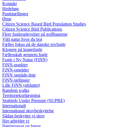
Kontakt
Hedehøg
Punkttællinger
Ørne
Citizen Science Based Bird Population Studies
Citizen Science Bird Publications
Flere fugleoplevelser på golfbanerne
Vild natur hvor du bor
Fælles fokus på de danske rovfugle
Klogere på kragefugle
Fællesskab gennem fugle
Fugle i Ny Natur (FiNN)
FiNN-punkter
FiNN-områder
FiNN område-liste
FiNN-tællinger
Lille FiNN (afsluttet)
Random walks
Territoriekortlægning
Seabirds Under Pressure (SUPRE)
Internationalt
International skovbeskyttelse
Sådan beskytter vi skov
Her arbejder vi
Høringssvar og breve