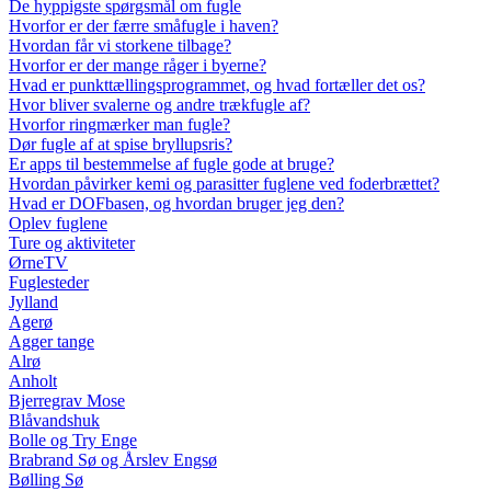
De hyppigste spørgsmål om fugle
Hvorfor er der færre småfugle i haven?
Hvordan får vi storkene tilbage?
Hvorfor er der mange råger i byerne?
Hvad er punkttællingsprogrammet, og hvad fortæller det os?
Hvor bliver svalerne og andre trækfugle af?
Hvorfor ringmærker man fugle?
Dør fugle af at spise bryllupsris?
Er apps til bestemmelse af fugle gode at bruge?
Hvordan påvirker kemi og parasitter fuglene ved foderbrættet?
Hvad er DOFbasen, og hvordan bruger jeg den?
Oplev fuglene
Ture og aktiviteter
ØrneTV
Fuglesteder
Jylland
Agerø
Agger tange
Alrø
Anholt
Bjerregrav Mose
Blåvandshuk
Bolle og Try Enge
Brabrand Sø og Årslev Engsø
Bølling Sø