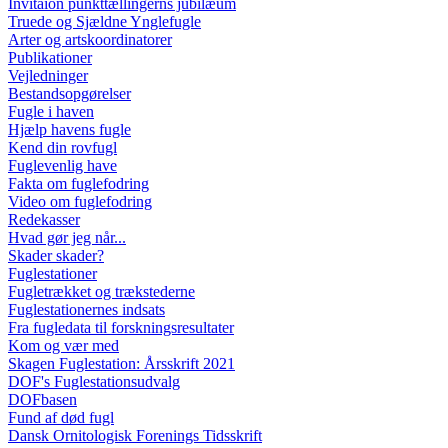
Invitaion punkttællingerns jubilæum
Truede og Sjældne Ynglefugle
Arter og artskoordinatorer
Publikationer
Vejledninger
Bestandsopgørelser
Fugle i haven
Hjælp havens fugle
Kend din rovfugl
Fuglevenlig have
Fakta om fuglefodring
Video om fuglefodring
Redekasser
Hvad gør jeg når...
Skader skader?
Fuglestationer
Fugletrækket og trækstederne
Fuglestationernes indsats
Fra fugledata til forskningsresultater
Kom og vær med
Skagen Fuglestation: Årsskrift 2021
DOF's Fuglestationsudvalg
DOFbasen
Fund af død fugl
Dansk Ornitologisk Forenings Tidsskrift