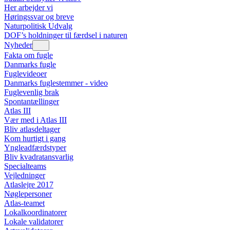
Her arbejder vi
Høringssvar og breve
Naturpolitisk Udvalg
DOF’s holdninger til færdsel i naturen
Nyheder
Fakta om fugle
Danmarks fugle
Fuglevideoer
Danmarks fuglestemmer - video
Fuglevenlig brak
Spontantællinger
Atlas III
Vær med i Atlas III
Bliv atlasdeltager
Kom hurtigt i gang
Yngleadfærdstyper
Bliv kvadratansvarlig
Specialteams
Vejledninger
Atlaslejre 2017
Nøglepersoner
Atlas-teamet
Lokalkoordinatorer
Lokale validatorer