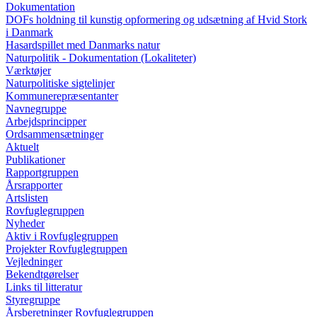
Dokumentation
DOFs holdning til kunstig opformering og udsætning af Hvid Stork
i Danmark
Hasardspillet med Danmarks natur
Naturpolitik - Dokumentation (Lokaliteter)
Værktøjer
Naturpolitiske sigtelinjer
Kommunerepræsentanter
Navnegruppe
Arbejdsprincipper
Ordsammensætninger
Aktuelt
Publikationer
Rapportgruppen
Årsrapporter
Artslisten
Rovfuglegruppen
Nyheder
Aktiv i Rovfuglegruppen
Projekter Rovfuglegruppen
Vejledninger
Bekendtgørelser
Links til litteratur
Styregruppe
Årsberetninger Rovfuglegruppen