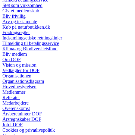
Støt som virksomhed
Giv et medlemskab
Bliv frivillig
Arv og testamente
Køb på naturbutikken.dk
Fradragsregler
Indsamlingsetiske retningslinjer
Tilmelding til betalingsservice
Klima- og Biodiversitetsfond
Bliv medlem
Om DOF
Vision og mission
Vedtægter for DOF
Organisationen
Organisationsdiagram
Hovedbestyrelsen
Medlemmer
Referater
Medarbejdere
Overenskomst
Årsberetninger DOF
Årsregnskaber DOF
Job i DOF
Cookies og privatlivspolitik