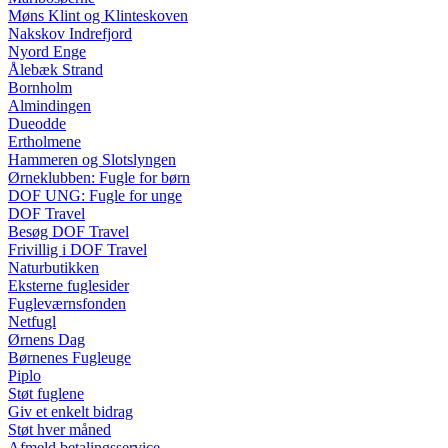
Møns Klint og Klinteskoven
Nakskov Indrefjord
Nyord Enge
Ålebæk Strand
Bornholm
Almindingen
Dueodde
Ertholmene
Hammeren og Slotslyngen
Ørneklubben: Fugle for børn
DOF UNG: Fugle for unge
DOF Travel
Besøg DOF Travel
Frivillig i DOF Travel
Naturbutikken
Eksterne fuglesider
Fugleværnsfonden
Netfugl
Ørnens Dag
Børnenes Fugleuge
Piplo
Støt fuglene
Giv et enkelt bidrag
Støt hver måned
Afmeld betalingsservice