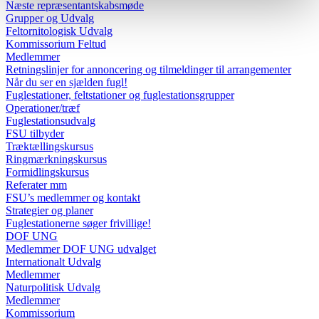
Næste repræsentantskabsmøde
Grupper og Udvalg
Feltornitologisk Udvalg
Kommissorium Feltud
Medlemmer
Retningslinjer for annoncering og tilmeldinger til arrangementer
Når du ser en sjælden fugl!
Fuglestationer, feltstationer og fuglestationsgrupper
Operationer/træf
Fuglestationsudvalg
FSU tilbyder
Træktællingskursus
Ringmærkningskursus
Formidlingskursus
Referater mm
FSU’s medlemmer og kontakt
Strategier og planer
Fuglestationerne søger frivillige!
DOF UNG
Medlemmer DOF UNG udvalget
Internationalt Udvalg
Medlemmer
Naturpolitisk Udvalg
Medlemmer
Kommissorium