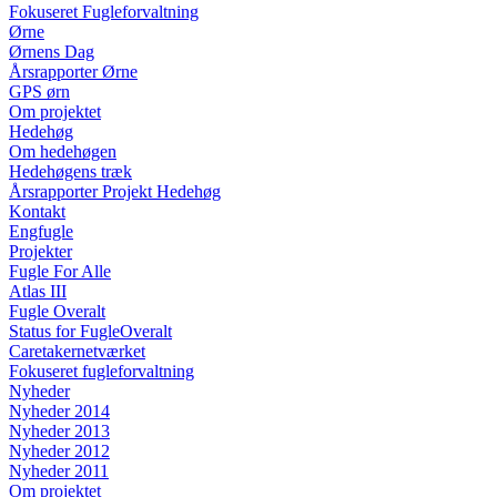
Fokuseret Fugleforvaltning
Ørne
Ørnens Dag
Årsrapporter Ørne
GPS ørn
Om projektet
Hedehøg
Om hedehøgen
Hedehøgens træk
Årsrapporter Projekt Hedehøg
Kontakt
Engfugle
Projekter
Fugle For Alle
Atlas III
Fugle Overalt
Status for FugleOveralt
Caretakernetværket
Fokuseret fugleforvaltning
Nyheder
Nyheder 2014
Nyheder 2013
Nyheder 2012
Nyheder 2011
Om projektet