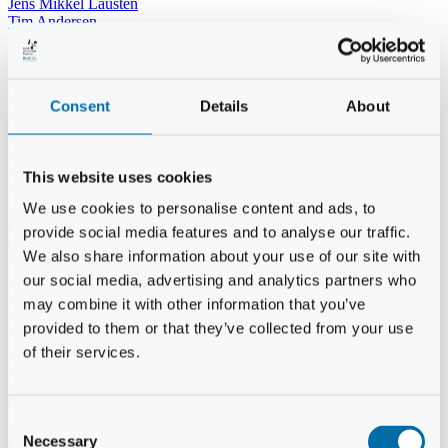
Jens Mikkel Lausten
Tim Andersen
Per Janfelt
Christian Hjorth
Per Ekberg Pedersen
Peter Andersen
Consent
Details
About
Kjeld Hansen
Niels Thomas Rosenberg
Benny Gensbøl
Bent Jakobsen
This website uses cookies
Svend Andersen
Bent Wigh
We use cookies to personalise content and ads, to
Jens-Kjeld Jensen
provide social media features and to analyse our traffic.
Jon Fjeldså
William Carøe Aarestrup
We also share information about your use of our site with
Erik Mølgaard
our social media, advertising and analytics partners who
Klaus Malling Olsen
may combine it with other information that you’ve
Brian Zobbe
Peter Lange
provided to them or that they’ve collected from your use
Kurt Due Johansen
of their services.
Niels Peter Andreasen
Preben Berg
Jette Clemmensen
Stinne Aastrup
Consent
Jesper Tofft
Necessary
Selection