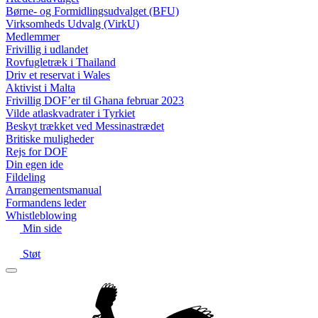
Børne- og Formidlingsudvalget (BFU)
Virksomheds Udvalg (VirkU)
Medlemmer
Frivillig i udlandet
Rovfugletræk i Thailand
Driv et reservat i Wales
Aktivist i Malta
Frivillig DOF’er til Ghana februar 2023
Vilde atlaskvadrater i Tyrkiet
Beskyt trækket ved Messinastrædet
Britiske muligheder
Rejs for DOF
Din egen ide
Fildeling
Arrangementsmanual
Formandens leder
Whistleblowing
Min side
Støt