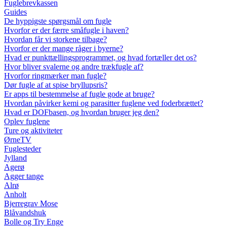
Fuglebrevkassen
Guides
De hyppigste spørgsmål om fugle
Hvorfor er der færre småfugle i haven?
Hvordan får vi storkene tilbage?
Hvorfor er der mange råger i byerne?
Hvad er punkttællingsprogrammet, og hvad fortæller det os?
Hvor bliver svalerne og andre trækfugle af?
Hvorfor ringmærker man fugle?
Dør fugle af at spise bryllupsris?
Er apps til bestemmelse af fugle gode at bruge?
Hvordan påvirker kemi og parasitter fuglene ved foderbrættet?
Hvad er DOFbasen, og hvordan bruger jeg den?
Oplev fuglene
Ture og aktiviteter
ØrneTV
Fuglesteder
Jylland
Agerø
Agger tange
Alrø
Anholt
Bjerregrav Mose
Blåvandshuk
Bolle og Try Enge