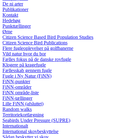
De ni arter
Publikationer
Kontakt
Hedehøg
Punkttællinger
Ørne
Citizen Science Based Bird Population Studies
Citizen Science Bird Publications
Flere fugleoplevelser på golfbanerne
Vild natur hvor du bor
Fælles fokus på de danske rovfugle
Klogere på kragefugle
Fællesskab gennem fugle
Fugle i Ny Natur (FiNN)
FiNN-punkter
FiNN-områder
FiNN område-liste
FiNN-tællinger
Lille FiNN (afsluttet)
Random walks
Territoriekortlægning
Seabirds Under Pressure (SUPRE)
Internationalt
International skovbeskyttelse
Sådan beskytter vi skov