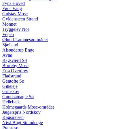
Fyns Hoved
Føns Vang
Gulstav Mose
Gyldensteen Strand
Monnet
Tryggelev Nor
Vejlen
Ølund-Lammesøområdet
Sjælland
Alsønderup Enge
Avnø
Bagsværd Sø
Borreby Mose
Enø Overdrev
Fladstrand
Gentofte Sø
Gilleleje
Gribskov
Gundsømagle Sø
Hellebæk
Holmegaards Mose-området
Jægerspris Nordskov
Kagsmosen
Nivå Bugt Strandenge
Præstesø