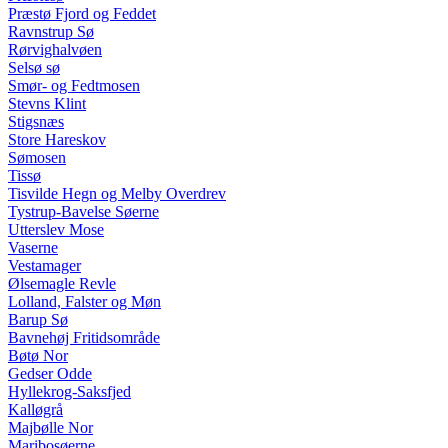
Præstø Fjord og Feddet
Ravnstrup Sø
Rørvighalvøen
Selsø sø
Smør- og Fedtmosen
Stevns Klint
Stigsnæs
Store Hareskov
Sømosen
Tissø
Tisvilde Hegn og Melby Overdrev
Tystrup-Bavelse Søerne
Utterslev Mose
Vaserne
Vestamager
Ølsemagle Revle
Lolland, Falster og Møn
Barup Sø
Bavnehøj Fritidsområde
Bøtø Nor
Gedser Odde
Hyllekrog-Saksfjed
Kalløgrå
Majbølle Nor
Maribosøerne