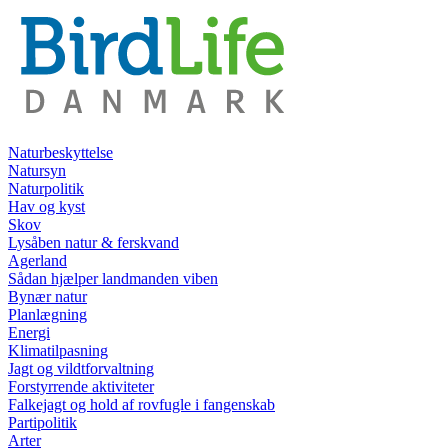
Naturbeskyttelse
Natursyn
Naturpolitik
Hav og kyst
Skov
Lysåben natur & ferskvand
Agerland
Sådan hjælper landmanden viben
Bynær natur
Planlægning
Energi
Klimatilpasning
Jagt og vildtforvaltning
Forstyrrende aktiviteter
Falkejagt og hold af rovfugle i fangenskab
Partipolitik
Arter