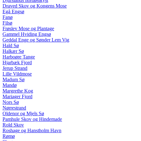
Djurslands nordøstkyst
Draved Skov og Kongens Mose
Egå Engsø
Fanø
Filsø
Frøslev Mose og Plantage
Gammel Hviding Engsø
Geddal Enge og Sønder Lem Vig
Hald Sø
Halkær Sø
Harboøre Tange
Hjarbæk Fjord
Jerup Strand
Lille Vildmose
Madum Sø
Mandø
Margrethe Kog
Mariager Fjord
Nors Sø
Nørrestrand
Oldenor og Mjels Sø
Pamhule Skov og Hindemade
Rold Skov
Roshage og Hanstholm Havn
Rømø