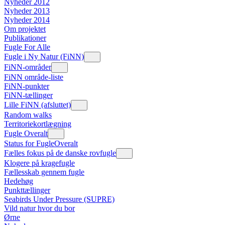
Nyheder 2012
Nyheder 2013
Nyheder 2014
Om projektet
Publikationer
Fugle For Alle
Fugle i Ny Natur (FiNN)
FiNN-områder
FiNN område-liste
FiNN-punkter
FiNN-tællinger
Lille FiNN (afsluttet)
Random walks
Territoriekortlægning
Fugle Overalt
Status for FugleOveralt
Fælles fokus på de danske rovfugle
Klogere på kragefugle
Fællesskab gennem fugle
Hedehøg
Punkttællinger
Seabirds Under Pressure (SUPRE)
Vild natur hvor du bor
Ørne