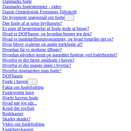
Danmarks fugle
Danmarks fuglestemmer - video
Dansk Ornitologisk Forenings Tidsskrift
De hyppigste spørgsmål om fugle
Dør fugle af at spise bryllupsris?
Er apps til bestemmelse af fugle gode at bruge?
Hvad er DOFbasen, og hvordan bruger jeg den?
Hvad er punkttællingsprogrammet, og hvad fortæller det os?
Hvor bliver svalerne og andre trækfugle af?
Hvordan får vi storkene tilbage?
Hvordan påvirker kemi og parasitter fuglene ved foderbrættet?
Hvorfor er der færre småfugle i haven?
Hvorfor er der mange råger i byerne?
Hvorfor ringmærker man fugle?
DOFbasen
Fugle i haven
Fakta om fuglefodring
Fuglevenlig have
Hjælp havens fugle
Hvad gør jeg når...
Kend din rovfugl
Redekasser
Skader skader?
Video om fuglefodring
Fuglebrevkassen