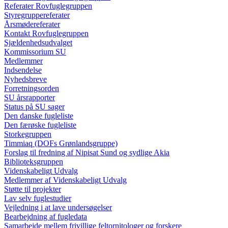
Referater Rovfuglegruppen
Styregruppereferater
Årsmødereferater
Kontakt Rovfuglegruppen
Sjældenhedsudvalget
Kommissorium SU
Medlemmer
Indsendelse
Nyhedsbreve
Forretningsorden
SU årsrapporter
Status på SU sager
Den danske fugleliste
Den færøske fugleliste
Storkegruppen
Timmiaq (DOFs Grønlandsgruppe)
Forslag til fredning af Nipisat Sund og sydlige Akia
Biblioteksgruppen
Videnskabeligt Udvalg
Medlemmer af Videnskabeligt Udvalg
Støtte til projekter
Lav selv fuglestudier
Vejledning i at lave undersøgelser
Bearbejdning af fugledata
Samarbejde mellem frivillige feltornitologer og forskere