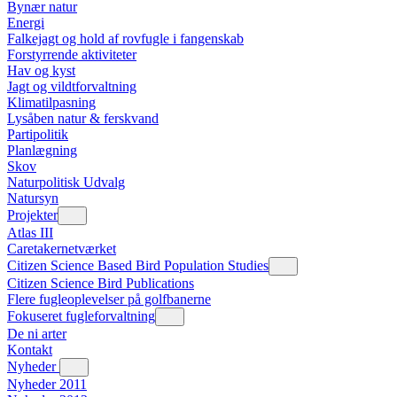
Bynær natur
Energi
Falkejagt og hold af rovfugle i fangenskab
Forstyrrende aktiviteter
Hav og kyst
Jagt og vildtforvaltning
Klimatilpasning
Lysåben natur & ferskvand
Partipolitik
Planlægning
Skov
Naturpolitisk Udvalg
Natursyn
Projekter
Atlas III
Caretakernetværket
Citizen Science Based Bird Population Studies
Citizen Science Bird Publications
Flere fugleoplevelser på golfbanerne
Fokuseret fugleforvaltning
De ni arter
Kontakt
Nyheder
Nyheder 2011