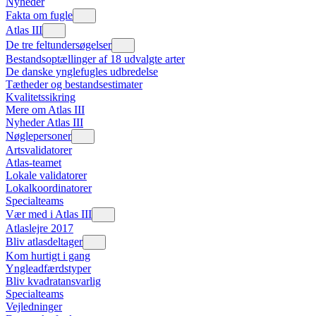
Nyheder
Fakta om fugle
Atlas III
De tre feltundersøgelser
Bestandsoptællinger af 18 udvalgte arter
De danske ynglefugles udbredelse
Tætheder og bestandsestimater
Kvalitetssikring
Mere om Atlas III
Nyheder Atlas III
Nøglepersoner
Artsvalidatorer
Atlas-teamet
Lokale validatorer
Lokalkoordinatorer
Specialteams
Vær med i Atlas III
Atlaslejre 2017
Bliv atlasdeltager
Kom hurtigt i gang
Yngleadfærdstyper
Bliv kvadratansvarlig
Specialteams
Vejledninger