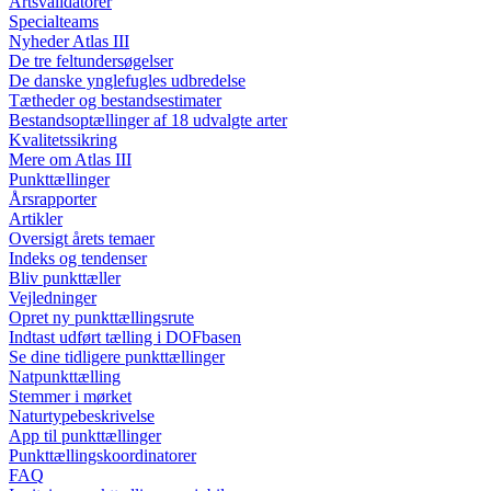
Artsvalidatorer
Specialteams
Nyheder Atlas III
De tre feltundersøgelser
De danske ynglefugles udbredelse
Tætheder og bestandsestimater
Bestandsoptællinger af 18 udvalgte arter
Kvalitetssikring
Mere om Atlas III
Punkttællinger
Årsrapporter
Artikler
Oversigt årets temaer
Indeks og tendenser
Bliv punkttæller
Vejledninger
Opret ny punkttællingsrute
Indtast udført tælling i DOFbasen
Se dine tidligere punkttællinger
Natpunkttælling
Stemmer i mørket
Naturtypebeskrivelse
App til punkttællinger
Punkttællingskoordinatorer
FAQ