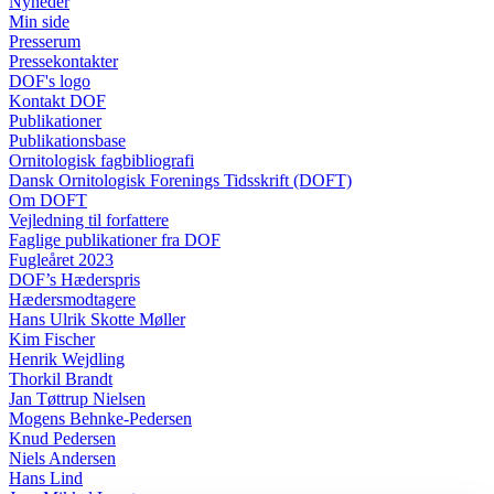
Nyheder
Min side
Presserum
Pressekontakter
DOF's logo
Kontakt DOF
Publikationer
Publikationsbase
Ornitologisk fagbibliografi
Dansk Ornitologisk Forenings Tidsskrift (DOFT)
Om DOFT
Vejledning til forfattere
Faglige publikationer fra DOF
Fugleåret 2023
DOF’s Hæderspris
Hædersmodtagere
Hans Ulrik Skotte Møller
Kim Fischer
Henrik Wejdling
Thorkil Brandt
Jan Tøttrup Nielsen
Mogens Behnke-Pedersen
Knud Pedersen
Niels Andersen
Hans Lind