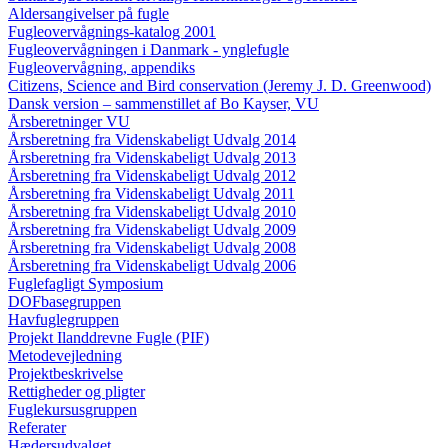
Aldersangivelser på fugle
Fugleovervågnings-katalog 2001
Fugleovervågningen i Danmark - ynglefugle
Fugleovervågning, appendiks
Citizens, Science and Bird conservation (Jeremy J. D. Greenwood)
Dansk version – sammenstillet af Bo Kayser, VU
Årsberetninger VU
Årsberetning fra Videnskabeligt Udvalg 2014
Årsberetning fra Videnskabeligt Udvalg 2013
Årsberetning fra Videnskabeligt Udvalg 2012
Årsberetning fra Videnskabeligt Udvalg 2011
Årsberetning fra Videnskabeligt Udvalg 2010
Årsberetning fra Videnskabeligt Udvalg 2009
Årsberetning fra Videnskabeligt Udvalg 2008
Årsberetning fra Videnskabeligt Udvalg 2006
Fuglefagligt Symposium
DOFbasegruppen
Havfuglegruppen
Projekt Ilanddrevne Fugle (PIF)
Metodevejledning
Projektbeskrivelse
Rettigheder og pligter
Fuglekursusgruppen
Referater
Hædersudvalget