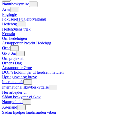
Naturbeskyttelse
Arter
Engfugle
Fokuseret Fugleforvaltning
Hedehøg
Hedehøgens træk
Kontakt
Om hedehøgen
Årsrapporter Projekt Hedehøg
Ørne
GPS ørn
Om projektet
Ørnens Dag
Årsrapporter Ørne
DOF’s holdninger til færdsel i naturen
Høringssvar og breve
Internationalt
International skovbeskyttelse
Her arbejder vi
Sådan beskytter vi skov
Naturpolitik
Agerland
Sådan hjælper landmanden viben