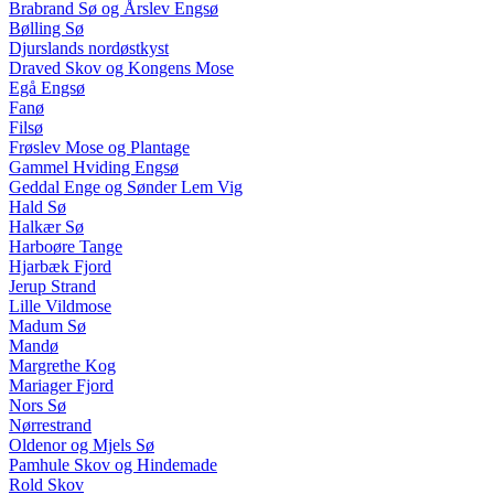
Brabrand Sø og Årslev Engsø
Bølling Sø
Djurslands nordøstkyst
Draved Skov og Kongens Mose
Egå Engsø
Fanø
Filsø
Frøslev Mose og Plantage
Gammel Hviding Engsø
Geddal Enge og Sønder Lem Vig
Hald Sø
Halkær Sø
Harboøre Tange
Hjarbæk Fjord
Jerup Strand
Lille Vildmose
Madum Sø
Mandø
Margrethe Kog
Mariager Fjord
Nors Sø
Nørrestrand
Oldenor og Mjels Sø
Pamhule Skov og Hindemade
Rold Skov