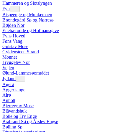
Hammeren og Slotslyngen
Fyn
Bispeenge og Munkemaen
Brændegård Sø og Nørresø
Bøjden Nor
Enebærodde og Hofmansgave
Fyns Hoved
Føns Vang
Gulstav Mose
Gyldensteen Strand
Monnet
Tryggelev Nor
Vejlen
Ølund-Lammesøområdet
Jylland
Agerø
Agger tange
Alrø
Anholt
Bjerregrav Mose
Blåvandshuk
Bolle og Try Enge
Brabrand Sø og Årslev Engsø
Bølling Sø