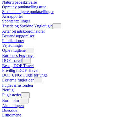
Naturtypebeskrivelse
Opret ny punkttællingsrute
Se dine tidligere punkttællinger
Årsrapporter
Spontantællinger
Truede og Sjældne Ynglefugle
Arter og artskoordinatorer
Bestandsopgørelser
Publikationer
Vejledninger
Oplev fuglene
Børnenes Fugleuge
DOF Travel
Besøg DOF Travel
Frivillig i DOF Travel
DOF UNG: Fugle for unge
Eksterne fuglesider
Fugleværnsfonden
Netfugl
Fuglesteder
Bornholm
Almindingen
Dueodde
Ertholmene