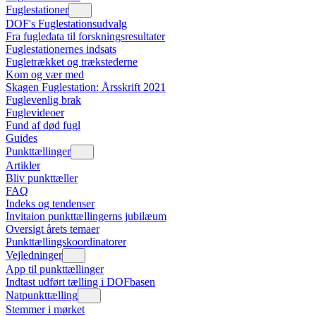
Fuglestationer
DOF's Fuglestationsudvalg
Fra fugledata til forskningsresultater
Fuglestationernes indsats
Fugletrækket og trækstederne
Kom og vær med
Skagen Fuglestation: Årsskrift 2021
Fuglevenlig brak
Fuglevideoer
Fund af død fugl
Guides
Punkttællinger
Artikler
Bliv punkttæller
FAQ
Indeks og tendenser
Invitaion punkttællingerns jubilæum
Oversigt årets temaer
Punkttællingskoordinatorer
Vejledninger
App til punkttællinger
Indtast udført tælling i DOFbasen
Natpunkttælling
Stemmer i mørket