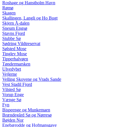
Roshage og Hanstholm Havn
Rømø
Skagen
Skallingen, Langli og Ho Bugt
Skjern Å-dalen
Sneum Engsø
Stavns Fjord
Stubbe Sø
Sødring Vildtreservat
Sølsted Mose
Tinglev Mose
Tipperhalvøen
Tøndermarsken
Ulvedybet
Vejlerne
Velling Skovene og Vrads Sande
Vest Stadil Fjord
Vilsted Sø
Vorup Enge
Vænge Sø
Fyn
Bispeenge og Munkemaen
Brændegård Sø og Nørresø
Bøjden Nor
Enebærodde og Hofmansgave