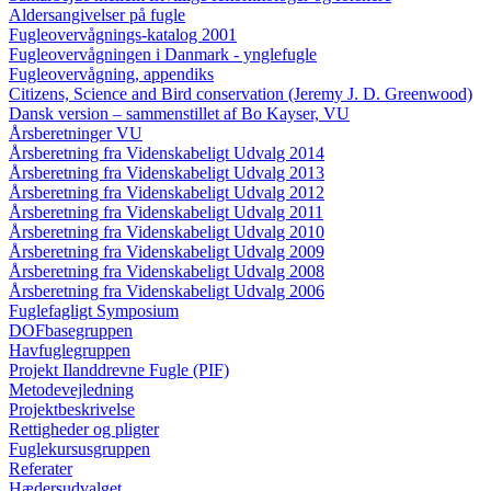
Aldersangivelser på fugle
Fugleovervågnings-katalog 2001
Fugleovervågningen i Danmark - ynglefugle
Fugleovervågning, appendiks
Citizens, Science and Bird conservation (Jeremy J. D. Greenwood)
Dansk version – sammenstillet af Bo Kayser, VU
Årsberetninger VU
Årsberetning fra Videnskabeligt Udvalg 2014
Årsberetning fra Videnskabeligt Udvalg 2013
Årsberetning fra Videnskabeligt Udvalg 2012
Årsberetning fra Videnskabeligt Udvalg 2011
Årsberetning fra Videnskabeligt Udvalg 2010
Årsberetning fra Videnskabeligt Udvalg 2009
Årsberetning fra Videnskabeligt Udvalg 2008
Årsberetning fra Videnskabeligt Udvalg 2006
Fuglefagligt Symposium
DOFbasegruppen
Havfuglegruppen
Projekt Ilanddrevne Fugle (PIF)
Metodevejledning
Projektbeskrivelse
Rettigheder og pligter
Fuglekursusgruppen
Referater
Hædersudvalget