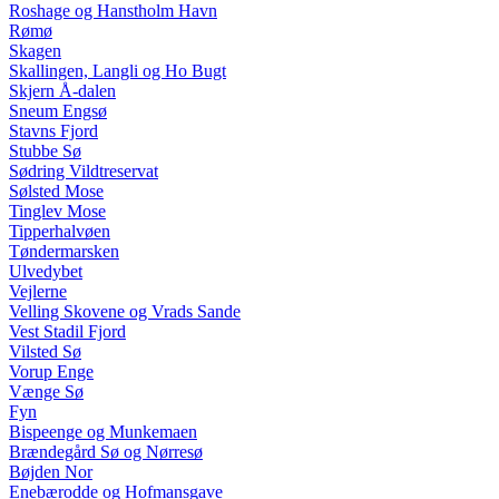
Roshage og Hanstholm Havn
Rømø
Skagen
Skallingen, Langli og Ho Bugt
Skjern Å-dalen
Sneum Engsø
Stavns Fjord
Stubbe Sø
Sødring Vildtreservat
Sølsted Mose
Tinglev Mose
Tipperhalvøen
Tøndermarsken
Ulvedybet
Vejlerne
Velling Skovene og Vrads Sande
Vest Stadil Fjord
Vilsted Sø
Vorup Enge
Vænge Sø
Fyn
Bispeenge og Munkemaen
Brændegård Sø og Nørresø
Bøjden Nor
Enebærodde og Hofmansgave