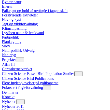
Bynær natur
Energi
Falkejagt og hold af rovfugle i fangenskab
Forstyrrende aktiviteter
Hav og kyst
Jagt og vildtforvaltning
Klimatilpasning
Lysåben natur & ferskvand
Partipolitik
Planlægning
Skov
Naturpolitisk Udvalg
Natursyn
Projekter
Atlas III
Caretakernetværket
Citizen Science Based Bird Population Studies
Citizen Science Bird Publications
Flere fugleoplevelser på golfbanerne
Fokuseret fugleforvaltning
De ni arter
Kontakt
Nyheder
Nyheder 2011