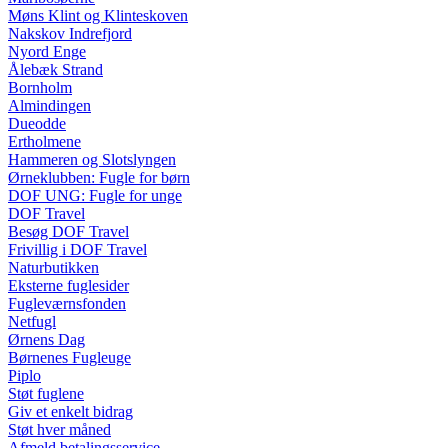
Møns Klint og Klinteskoven
Nakskov Indrefjord
Nyord Enge
Ålebæk Strand
Bornholm
Almindingen
Dueodde
Ertholmene
Hammeren og Slotslyngen
Ørneklubben: Fugle for børn
DOF UNG: Fugle for unge
DOF Travel
Besøg DOF Travel
Frivillig i DOF Travel
Naturbutikken
Eksterne fuglesider
Fugleværnsfonden
Netfugl
Ørnens Dag
Børnenes Fugleuge
Piplo
Støt fuglene
Giv et enkelt bidrag
Støt hver måned
Afmeld betalingsservice