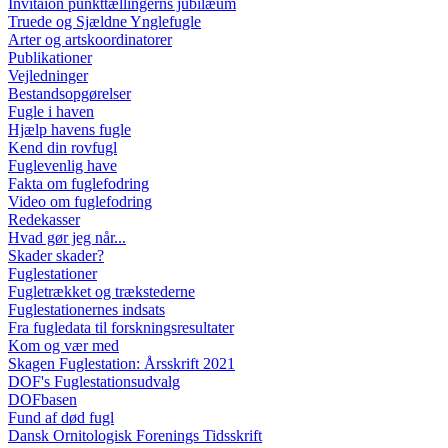
Invitaion punkttællingerns jubilæum
Truede og Sjældne Ynglefugle
Arter og artskoordinatorer
Publikationer
Vejledninger
Bestandsopgørelser
Fugle i haven
Hjælp havens fugle
Kend din rovfugl
Fuglevenlig have
Fakta om fuglefodring
Video om fuglefodring
Redekasser
Hvad gør jeg når...
Skader skader?
Fuglestationer
Fugletrækket og trækstederne
Fuglestationernes indsats
Fra fugledata til forskningsresultater
Kom og vær med
Skagen Fuglestation: Årsskrift 2021
DOF's Fuglestationsudvalg
DOFbasen
Fund af død fugl
Dansk Ornitologisk Forenings Tidsskrift