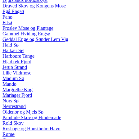
Djurslands nordøstkyst
Draved Skov og Kongens Mose
Egå Engsø
Fanø
Filsø
Frøslev Mose og Plantage
Gammel Hviding Engsø
Geddal Enge og Sønder Lem Vig
Hald Sø
Halkær Sø
Harboøre Tange
Hjarbæk Fjord
Jerup Strand
Lille Vildmose
Madum Sø
Mandø
Margrethe Kog
Mariager Fjord
Nors Sø
Nørrestrand
Oldenor og Mjels Sø
Pamhule Skov og Hindemade
Rold Skov
Roshage og Hanstholm Havn
Rømø