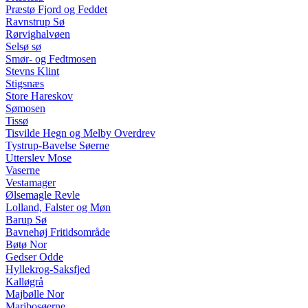
Præstø Fjord og Feddet
Ravnstrup Sø
Rørvighalvøen
Selsø sø
Smør- og Fedtmosen
Stevns Klint
Stigsnæs
Store Hareskov
Sømosen
Tissø
Tisvilde Hegn og Melby Overdrev
Tystrup-Bavelse Søerne
Utterslev Mose
Vaserne
Vestamager
Ølsemagle Revle
Lolland, Falster og Møn
Barup Sø
Bavnehøj Fritidsområde
Bøtø Nor
Gedser Odde
Hyllekrog-Saksfjed
Kalløgrå
Majbølle Nor
Maribosøerne