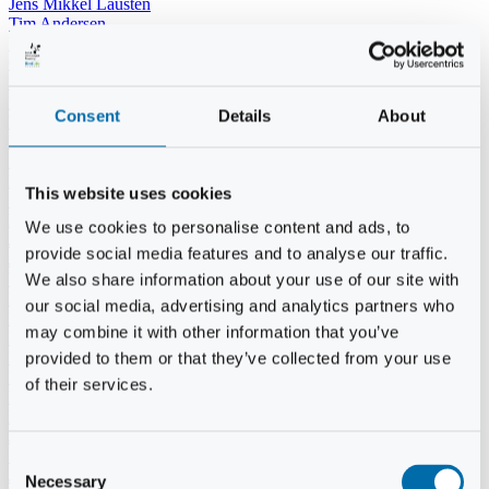
Jens Mikkel Lausten
Tim Andersen
Per Janfelt
Christian Hjorth
Per Ekberg Pedersen
Peter Andersen
Consent
Details
About
Kjeld Hansen
Niels Thomas Rosenberg
Benny Gensbøl
Bent Jakobsen
This website uses cookies
Svend Andersen
Bent Wigh
We use cookies to personalise content and ads, to
Jens-Kjeld Jensen
provide social media features and to analyse our traffic.
Jon Fjeldså
William Carøe Aarestrup
We also share information about your use of our site with
Erik Mølgaard
our social media, advertising and analytics partners who
Klaus Malling Olsen
may combine it with other information that you’ve
Brian Zobbe
Peter Lange
provided to them or that they’ve collected from your use
Kurt Due Johansen
of their services.
Niels Peter Andreasen
Preben Berg
Jette Clemmensen
Stinne Aastrup
Consent
Jesper Tofft
Necessary
Selection