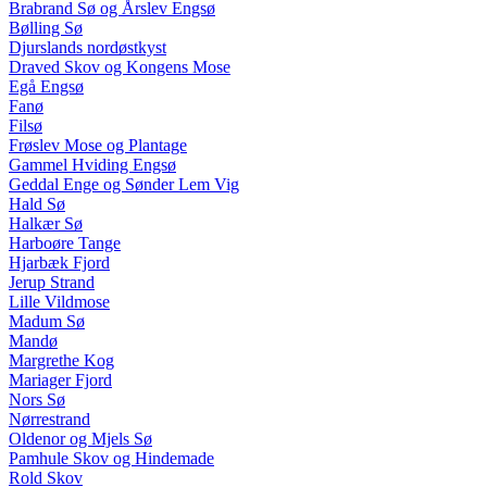
Brabrand Sø og Årslev Engsø
Bølling Sø
Djurslands nordøstkyst
Draved Skov og Kongens Mose
Egå Engsø
Fanø
Filsø
Frøslev Mose og Plantage
Gammel Hviding Engsø
Geddal Enge og Sønder Lem Vig
Hald Sø
Halkær Sø
Harboøre Tange
Hjarbæk Fjord
Jerup Strand
Lille Vildmose
Madum Sø
Mandø
Margrethe Kog
Mariager Fjord
Nors Sø
Nørrestrand
Oldenor og Mjels Sø
Pamhule Skov og Hindemade
Rold Skov