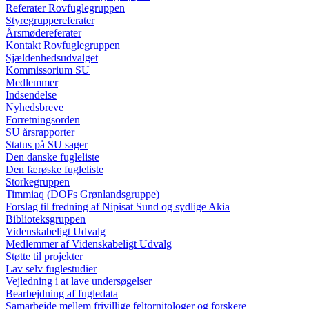
Referater Rovfuglegruppen
Styregruppereferater
Årsmødereferater
Kontakt Rovfuglegruppen
Sjældenhedsudvalget
Kommissorium SU
Medlemmer
Indsendelse
Nyhedsbreve
Forretningsorden
SU årsrapporter
Status på SU sager
Den danske fugleliste
Den færøske fugleliste
Storkegruppen
Timmiaq (DOFs Grønlandsgruppe)
Forslag til fredning af Nipisat Sund og sydlige Akia
Biblioteksgruppen
Videnskabeligt Udvalg
Medlemmer af Videnskabeligt Udvalg
Støtte til projekter
Lav selv fuglestudier
Vejledning i at lave undersøgelser
Bearbejdning af fugledata
Samarbejde mellem frivillige feltornitologer og forskere