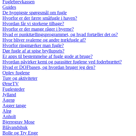
Fuglebrevkassen
Guides
De hyppigste spørgsmål om fugle
Hvorfor er der færre småfugle i haven?
Hvordan får vi storkene tilbage?
Hvorfor er der mange råger i byerne?
Hvad er punkttællingsprogrammet, og hvad fortæller det os?
Hvor bliver svalerne og andre trækfugle af?
Hvorfor ringmærker man fugle?
Dør fugle af at spise bryllupsris?
Er apps til bestemmelse af fugle gode at bruge?
Hvordan påvirker kemi og parasitter fuglene ved foderbrættet?
Hvad er DOFbasen, og hvordan bruger jeg den?
Oplev fuglene
Ture og aktiviteter
ØrneTV
Fuglesteder
Jylland
Agerø
Agger tange
Alrø
Anholt
Bjerregrav Mose
Blåvandshuk
Bolle og Try Enge