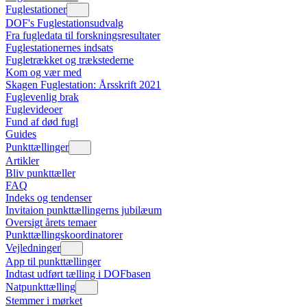
Fuglestationer
DOF's Fuglestationsudvalg
Fra fugledata til forskningsresultater
Fuglestationernes indsats
Fugletrækket og trækstederne
Kom og vær med
Skagen Fuglestation: Årsskrift 2021
Fuglevenlig brak
Fuglevideoer
Fund af død fugl
Guides
Punkttællinger
Artikler
Bliv punkttæller
FAQ
Indeks og tendenser
Invitaion punkttællingerns jubilæum
Oversigt årets temaer
Punkttællingskoordinatorer
Vejledninger
App til punkttællinger
Indtast udført tælling i DOFbasen
Natpunkttælling
Stemmer i mørket