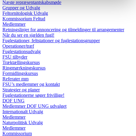
Næste repræsentantskabsmøde
Grupper og Udvalg
Feltornitologisk Udvalg
Kommissorium Feltud
Medlemmer
Retningslinjer for annoncering og tilmeldinger til arrangementer
Når du ser en sjælden fugl!
Fuglestationer, feltstationer og fuglestationsgrupper
Operationer/træf
Fuglestationsudvalg
FSU tilbyder
Træktællingskursus
Ringmærkningskursus
Formidlingskursus
Referater mm
FSU’s medlemmer og kontakt
Strategier og planer
Fuglestationerne søger frivillige!
DOF UNG
Medlemmer DOF UNG udvalget
Internationalt Udvalg
Medlemmer
Naturpolitisk Udvalg
Medlemmer
Kommissorium