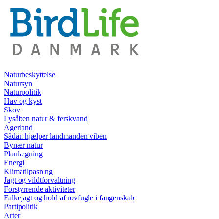
Naturbeskyttelse
Natursyn
Naturpolitik
Hav og kyst
Skov
Lysåben natur & ferskvand
Agerland
Sådan hjælper landmanden viben
Bynær natur
Planlægning
Energi
Klimatilpasning
Jagt og vildtforvaltning
Forstyrrende aktiviteter
Falkejagt og hold af rovfugle i fangenskab
Partipolitik
Arter