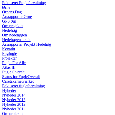
Fokuseret Fugleforvaltning
Ørne
Ørnens Dag
Årsrapporter Ørne
GPS ørn
Om projektet
Hedehøg
Om hedehøgen
Hedehøgens træk
Årsrapporter Projekt Hedehøg
Kontakt
Engfugle
Projekter
Fugle For Alle
Atlas III
Fugle Overalt
Status for FugleOveralt
Caretakernetværket
Fokuseret fugleforvaltning
Nyheder
Nyheder 2014
Nyheder 2013
Nyheder 2012
Nyheder 2011
Om projektet