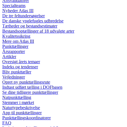
Artsvalidatorer
Specialteams
Nyheder Atlas III
De tre feltundersøgelser
De danske ynglefugles udbredelse
Tætheder og bestandsestimater
Bestandsoptællinger af 18 udvalgte arter
Kvalitetssikring
Mere om Atlas III
Punkttællinger
Årsrapporter
Artikler
Oversigt årets temaer
Indeks og tendenser
Bliv punkttæller
Vejledninger
Opret ny punkttællingsrute
Indtast udført tælling i DOFbasen
Se dine tidligere punkttællinger
Natpunkttælling
Stemmer i mørket
Naturtypebeskrivelse
App til punkttællinger
Punkttællingskoordinatorer
FAQ