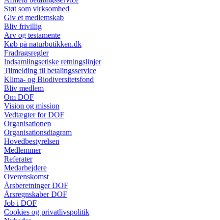
Støt som virksomhed
Giv et medlemskab
Bliv frivillig
Arv og testamente
Køb på naturbutikken.dk
Fradragsregler
Indsamlingsetiske retningslinjer
Tilmelding til betalingsservice
Klima- og Biodiversitetsfond
Bliv medlem
Om DOF
Vision og mission
Vedtægter for DOF
Organisationen
Organisationsdiagram
Hovedbestyrelsen
Medlemmer
Referater
Medarbejdere
Overenskomst
Årsberetninger DOF
Årsregnskaber DOF
Job i DOF
Cookies og privatlivspolitik