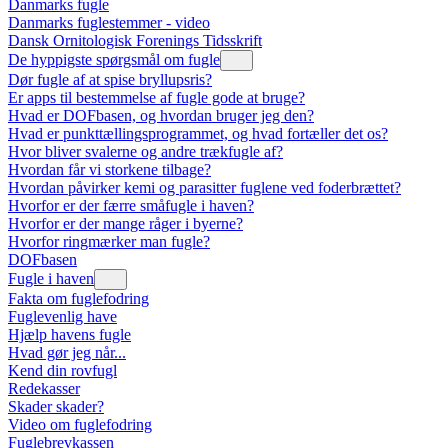
Danmarks fugle
Danmarks fuglestemmer - video
Dansk Ornitologisk Forenings Tidsskrift
De hyppigste spørgsmål om fugle
Dør fugle af at spise bryllupsris?
Er apps til bestemmelse af fugle gode at bruge?
Hvad er DOFbasen, og hvordan bruger jeg den?
Hvad er punkttællingsprogrammet, og hvad fortæller det os?
Hvor bliver svalerne og andre trækfugle af?
Hvordan får vi storkene tilbage?
Hvordan påvirker kemi og parasitter fuglene ved foderbrættet?
Hvorfor er der færre småfugle i haven?
Hvorfor er der mange råger i byerne?
Hvorfor ringmærker man fugle?
DOFbasen
Fugle i haven
Fakta om fuglefodring
Fuglevenlig have
Hjælp havens fugle
Hvad gør jeg når...
Kend din rovfugl
Redekasser
Skader skader?
Video om fuglefodring
Fuglebrevkassen