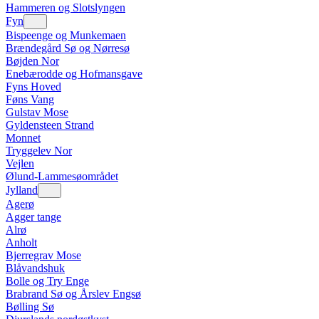
Hammeren og Slotslyngen
Fyn
Bispeenge og Munkemaen
Brændegård Sø og Nørresø
Bøjden Nor
Enebærodde og Hofmansgave
Fyns Hoved
Føns Vang
Gulstav Mose
Gyldensteen Strand
Monnet
Tryggelev Nor
Vejlen
Ølund-Lammesøområdet
Jylland
Agerø
Agger tange
Alrø
Anholt
Bjerregrav Mose
Blåvandshuk
Bolle og Try Enge
Brabrand Sø og Årslev Engsø
Bølling Sø