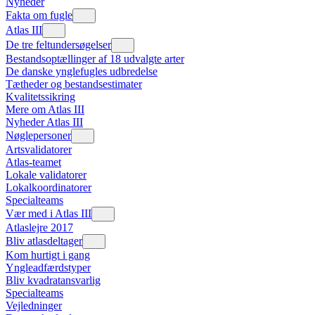
Nyheder
Fakta om fugle
Atlas III
De tre feltundersøgelser
Bestandsoptællinger af 18 udvalgte arter
De danske ynglefugles udbredelse
Tætheder og bestandsestimater
Kvalitetssikring
Mere om Atlas III
Nyheder Atlas III
Nøglepersoner
Artsvalidatorer
Atlas-teamet
Lokale validatorer
Lokalkoordinatorer
Specialteams
Vær med i Atlas III
Atlaslejre 2017
Bliv atlasdeltager
Kom hurtigt i gang
Yngleadfærdstyper
Bliv kvadratansvarlig
Specialteams
Vejledninger