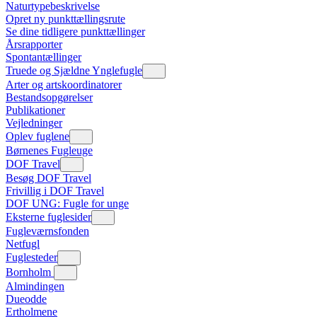
Naturtypebeskrivelse
Opret ny punkttællingsrute
Se dine tidligere punkttællinger
Årsrapporter
Spontantællinger
Truede og Sjældne Ynglefugle
Arter og artskoordinatorer
Bestandsopgørelser
Publikationer
Vejledninger
Oplev fuglene
Børnenes Fugleuge
DOF Travel
Besøg DOF Travel
Frivillig i DOF Travel
DOF UNG: Fugle for unge
Eksterne fuglesider
Fugleværnsfonden
Netfugl
Fuglesteder
Bornholm
Almindingen
Dueodde
Ertholmene