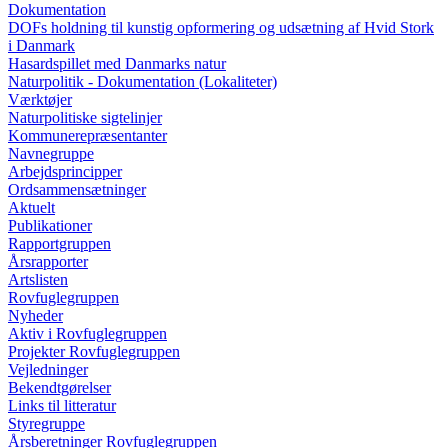
Dokumentation
DOFs holdning til kunstig opformering og udsætning af Hvid Stork
i Danmark
Hasardspillet med Danmarks natur
Naturpolitik - Dokumentation (Lokaliteter)
Værktøjer
Naturpolitiske sigtelinjer
Kommunerepræsentanter
Navnegruppe
Arbejdsprincipper
Ordsammensætninger
Aktuelt
Publikationer
Rapportgruppen
Årsrapporter
Artslisten
Rovfuglegruppen
Nyheder
Aktiv i Rovfuglegruppen
Projekter Rovfuglegruppen
Vejledninger
Bekendtgørelser
Links til litteratur
Styregruppe
Årsberetninger Rovfuglegruppen