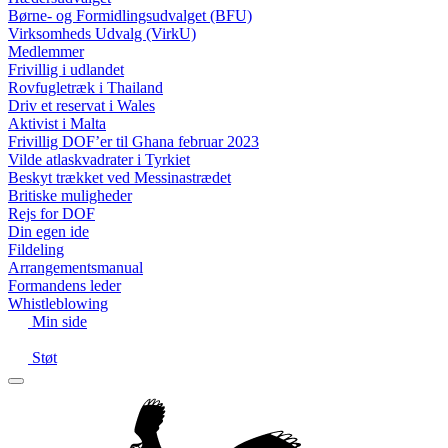
Børne- og Formidlingsudvalget (BFU)
Virksomheds Udvalg (VirkU)
Medlemmer
Frivillig i udlandet
Rovfugletræk i Thailand
Driv et reservat i Wales
Aktivist i Malta
Frivillig DOF’er til Ghana februar 2023
Vilde atlaskvadrater i Tyrkiet
Beskyt trækket ved Messinastrædet
Britiske muligheder
Rejs for DOF
Din egen ide
Fildeling
Arrangementsmanual
Formandens leder
Whistleblowing
Min side
Støt