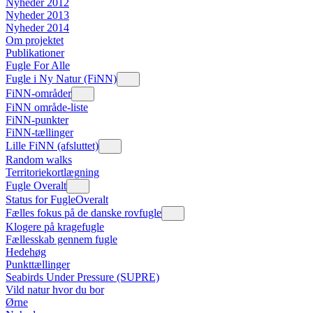
Nyheder 2012
Nyheder 2013
Nyheder 2014
Om projektet
Publikationer
Fugle For Alle
Fugle i Ny Natur (FiNN)
FiNN-områder
FiNN område-liste
FiNN-punkter
FiNN-tællinger
Lille FiNN (afsluttet)
Random walks
Territoriekortlægning
Fugle Overalt
Status for FugleOveralt
Fælles fokus på de danske rovfugle
Klogere på kragefugle
Fællesskab gennem fugle
Hedehøg
Punkttællinger
Seabirds Under Pressure (SUPRE)
Vild natur hvor du bor
Ørne