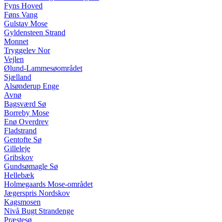
Fyns Hoved
Føns Vang
Gulstav Mose
Gyldensteen Strand
Monnet
Tryggelev Nor
Vejlen
Ølund-Lammesøområdet
Sjælland
Alsønderup Enge
Avnø
Bagsværd Sø
Borreby Mose
Enø Overdrev
Fladstrand
Gentofte Sø
Gilleleje
Gribskov
Gundsømagle Sø
Hellebæk
Holmegaards Mose-området
Jægerspris Nordskov
Kagsmosen
Nivå Bugt Strandenge
Præstesø