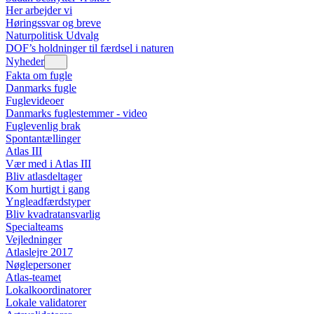
Her arbejder vi
Høringssvar og breve
Naturpolitisk Udvalg
DOF’s holdninger til færdsel i naturen
Nyheder
Fakta om fugle
Danmarks fugle
Fuglevideoer
Danmarks fuglestemmer - video
Fuglevenlig brak
Spontantællinger
Atlas III
Vær med i Atlas III
Bliv atlasdeltager
Kom hurtigt i gang
Yngleadfærdstyper
Bliv kvadratansvarlig
Specialteams
Vejledninger
Atlaslejre 2017
Nøglepersoner
Atlas-teamet
Lokalkoordinatorer
Lokale validatorer