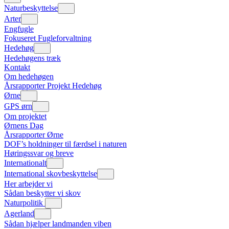
Naturbeskyttelse
Arter
Engfugle
Fokuseret Fugleforvaltning
Hedehøg
Hedehøgens træk
Kontakt
Om hedehøgen
Årsrapporter Projekt Hedehøg
Ørne
GPS ørn
Om projektet
Ørnens Dag
Årsrapporter Ørne
DOF’s holdninger til færdsel i naturen
Høringssvar og breve
Internationalt
International skovbeskyttelse
Her arbejder vi
Sådan beskytter vi skov
Naturpolitik
Agerland
Sådan hjælper landmanden viben