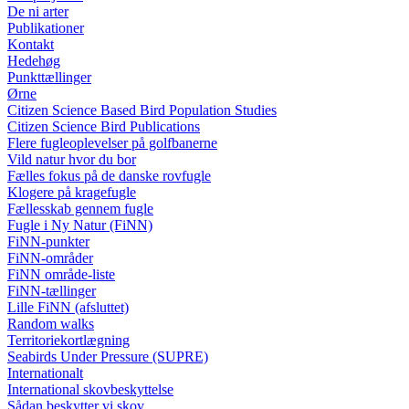
De ni arter
Publikationer
Kontakt
Hedehøg
Punkttællinger
Ørne
Citizen Science Based Bird Population Studies
Citizen Science Bird Publications
Flere fugleoplevelser på golfbanerne
Vild natur hvor du bor
Fælles fokus på de danske rovfugle
Klogere på kragefugle
Fællesskab gennem fugle
Fugle i Ny Natur (FiNN)
FiNN-punkter
FiNN-områder
FiNN område-liste
FiNN-tællinger
Lille FiNN (afsluttet)
Random walks
Territoriekortlægning
Seabirds Under Pressure (SUPRE)
Internationalt
International skovbeskyttelse
Sådan beskytter vi skov