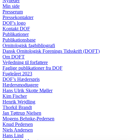
Nyheder
Min side
Presserum
Pressekontakter
DOF's logo
Kontakt DOF
Publikationer
Publikationsbase
Ornitologisk fagbibliografi
Dansk Ornitologisk Forenings Tidsskrift (DOFT)
Om DOFT
Vejledning til forfattere
Faglige publikationer fra DOF
Fugleåret 2023
DOF’s Hæderspris
Hædersmodtagere
Hans Ulrik Skotte Møller
Kim Fischer
Henrik Wejdling
Thorkil Brandt
Jan Tøttrup Nielsen
Mogens Behnke-Pedersen
Knud Pedersen
Niels Andersen
Hans Lind