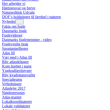
Her arbejder vi
Høringssvar og breve
Naturpolitisk Udvalg
DOF’s holdninger til færdsel i naturen
Nyheder
Fakta om fugle
Danmarks fugle
Fuglevideoer
Danmarks fuglestemmer - video
Fuglevenlig brak
Spontantællinger
Atlas III
Vær med i Atlas III
Bliv atlasdeltager
Kom hurtigt i gang
Yngleadfærdstyper
Bliv kvadratansvarlig
Specialteams
Vejledninger
Atlaslejre 2017
Nøglepersoner
Atlas-teamet
Lokalkoordinatorer
Lokale validatorer