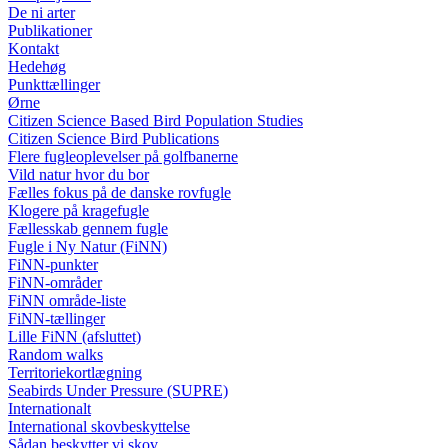
De ni arter
Publikationer
Kontakt
Hedehøg
Punkttællinger
Ørne
Citizen Science Based Bird Population Studies
Citizen Science Bird Publications
Flere fugleoplevelser på golfbanerne
Vild natur hvor du bor
Fælles fokus på de danske rovfugle
Klogere på kragefugle
Fællesskab gennem fugle
Fugle i Ny Natur (FiNN)
FiNN-punkter
FiNN-områder
FiNN område-liste
FiNN-tællinger
Lille FiNN (afsluttet)
Random walks
Territoriekortlægning
Seabirds Under Pressure (SUPRE)
Internationalt
International skovbeskyttelse
Sådan beskytter vi skov