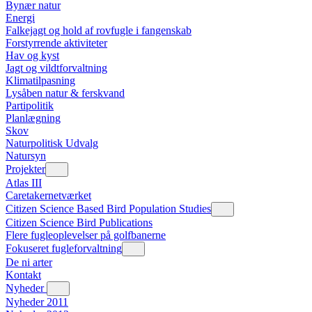
Bynær natur
Energi
Falkejagt og hold af rovfugle i fangenskab
Forstyrrende aktiviteter
Hav og kyst
Jagt og vildtforvaltning
Klimatilpasning
Lysåben natur & ferskvand
Partipolitik
Planlægning
Skov
Naturpolitisk Udvalg
Natursyn
Projekter
Atlas III
Caretakernetværket
Citizen Science Based Bird Population Studies
Citizen Science Bird Publications
Flere fugleoplevelser på golfbanerne
Fokuseret fugleforvaltning
De ni arter
Kontakt
Nyheder
Nyheder 2011