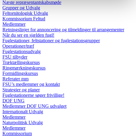
Næste repræsentantskabsmøde
Grupper og Udvalg
Feltornitologisk Udvalg
Kommissorium Feltud
Medlemmer
Retningslinjer for annoncering og tilmeldinger til arrangementer
Når du ser en sjælden fugl!
Fuglestationer, feltstationer og fuglestationsgrupper
Operationer/træf
Fuglestationsudvalg
FSU tilbyder
Træktællingskursus
Ringmærkningskursus
Formidlingskursus
Referater mm
FSU’s medlemmer og kontakt
Strategier og planer
Fuglestationerne søger frivillige!
DOF UNG
Medlemmer DOF UNG udvalget
Internationalt Udvalg
Medlemmer
Naturpolitisk Udvalg
Medlemmer
Kommissorium