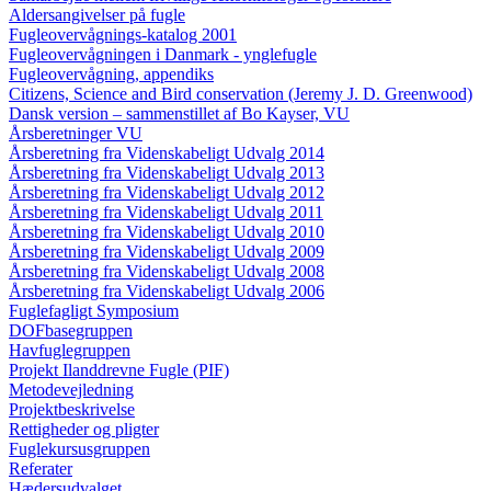
Aldersangivelser på fugle
Fugleovervågnings-katalog 2001
Fugleovervågningen i Danmark - ynglefugle
Fugleovervågning, appendiks
Citizens, Science and Bird conservation (Jeremy J. D. Greenwood)
Dansk version – sammenstillet af Bo Kayser, VU
Årsberetninger VU
Årsberetning fra Videnskabeligt Udvalg 2014
Årsberetning fra Videnskabeligt Udvalg 2013
Årsberetning fra Videnskabeligt Udvalg 2012
Årsberetning fra Videnskabeligt Udvalg 2011
Årsberetning fra Videnskabeligt Udvalg 2010
Årsberetning fra Videnskabeligt Udvalg 2009
Årsberetning fra Videnskabeligt Udvalg 2008
Årsberetning fra Videnskabeligt Udvalg 2006
Fuglefagligt Symposium
DOFbasegruppen
Havfuglegruppen
Projekt Ilanddrevne Fugle (PIF)
Metodevejledning
Projektbeskrivelse
Rettigheder og pligter
Fuglekursusgruppen
Referater
Hædersudvalget