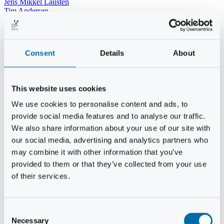
Jens Mikkel Lausten
Tim Andersen
Per Janfelt
Christian Hjorth
Per Ekberg Pedersen
Peter Andersen
Consent
Details
About
Kjeld Hansen
Niels Thomas Rosenberg
Benny Gensbøl
Bent Jakobsen
This website uses cookies
Svend Andersen
Bent Wigh
We use cookies to personalise content and ads, to
Jens-Kjeld Jensen
provide social media features and to analyse our traffic.
Jon Fjeldså
William Carøe Aarestrup
We also share information about your use of our site with
Erik Mølgaard
our social media, advertising and analytics partners who
Klaus Malling Olsen
may combine it with other information that you’ve
Brian Zobbe
Peter Lange
provided to them or that they’ve collected from your use
Kurt Due Johansen
of their services.
Niels Peter Andreasen
Preben Berg
Jette Clemmensen
Stinne Aastrup
Consent
Jesper Tofft
Necessary
Selection