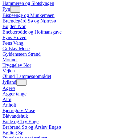
Hammeren og Slotslyngen
Fyn
Bispeenge og Munkemaen
Brændegård Sø og Nørresø
Bøjden Nor
Enebærodde og Hofmansgave
Fyns Hoved
Føns Vang
Gulstav Mose
Gyldensteen Strand
Monnet
Tryggelev Nor
Vejlen
Ølund-Lammesøområdet
Jylland
Agerø
Agger tange
Alrø
Anholt
Bjerregrav Mose
Blåvandshuk
Bolle og Try Enge
Brabrand Sø og Årslev Engsø
Bølling Sø