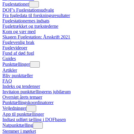
Fuglestationer
DOF's Fuglestationsudvalg
Fra fugledata til forskningsresultater
Fuglestationernes indsats
Fugletrækket og trækstederne
Kom og vær med
Skagen Fuglestation: Årsskrift 2021
Fuglevenlig brak
Fuglevideoer
Fund af død fugl
Guides
Punkttællinger
Artikler
Bliv punkttæller
FAQ
Indeks og tendenser
Invitaion punkttællingerns jubilæum
Oversigt årets temaer
Punkttællingskoordinatorer
Vejledninger
App til punkttællinger
Indtast udført tælling i DOFbasen
Natpunkttælling
Stemmer i mørket