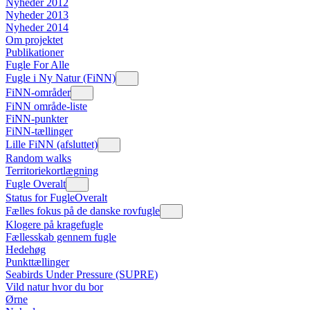
Nyheder 2012
Nyheder 2013
Nyheder 2014
Om projektet
Publikationer
Fugle For Alle
Fugle i Ny Natur (FiNN)
FiNN-områder
FiNN område-liste
FiNN-punkter
FiNN-tællinger
Lille FiNN (afsluttet)
Random walks
Territoriekortlægning
Fugle Overalt
Status for FugleOveralt
Fælles fokus på de danske rovfugle
Klogere på kragefugle
Fællesskab gennem fugle
Hedehøg
Punkttællinger
Seabirds Under Pressure (SUPRE)
Vild natur hvor du bor
Ørne