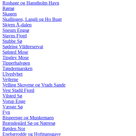
Roshage og Hanstholm Havn
Rømø
Skagen
Skallingen, Langli og Ho Bugt
Skjern Å-dalen
Sneum Engsø
Stavns Fjord
Stubbe Sø
Sødring Vildtreservat
Sølsted Mose
Tinglev Mose
Tipperhalvøen
Tøndermarsken
Ulvedybet
Vejlerne
Velling Skovene og Vrads Sande
Vest Stadil Fjord
Vilsted Sø
Vorup Enge
Vænge Sø
Fyn
Bispeenge og Munkemaen
Brændegård Sø og Nørresø
Bøjden Nor
Enebærodde og Hofmansgave