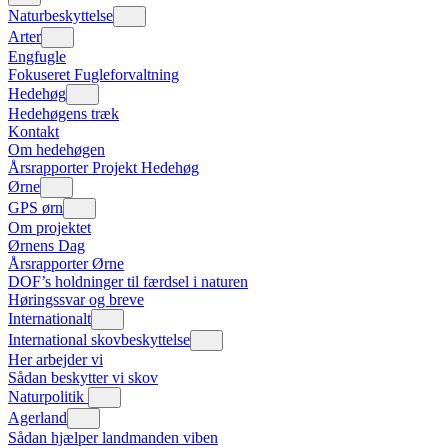
Naturbeskyttelse
Arter
Engfugle
Fokuseret Fugleforvaltning
Hedehøg
Hedehøgens træk
Kontakt
Om hedehøgen
Årsrapporter Projekt Hedehøg
Ørne
GPS ørn
Om projektet
Ørnens Dag
Årsrapporter Ørne
DOF’s holdninger til færdsel i naturen
Høringssvar og breve
Internationalt
International skovbeskyttelse
Her arbejder vi
Sådan beskytter vi skov
Naturpolitik
Agerland
Sådan hjælper landmanden viben