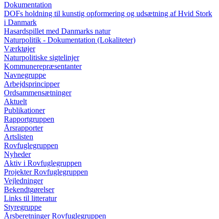
Dokumentation
DOFs holdning til kunstig opformering og udsætning af Hvid Stork
i Danmark
Hasardspillet med Danmarks natur
Naturpolitik - Dokumentation (Lokaliteter)
Værktøjer
Naturpolitiske sigtelinjer
Kommunerepræsentanter
Navnegruppe
Arbejdsprincipper
Ordsammensætninger
Aktuelt
Publikationer
Rapportgruppen
Årsrapporter
Artslisten
Rovfuglegruppen
Nyheder
Aktiv i Rovfuglegruppen
Projekter Rovfuglegruppen
Vejledninger
Bekendtgørelser
Links til litteratur
Styregruppe
Årsberetninger Rovfuglegruppen