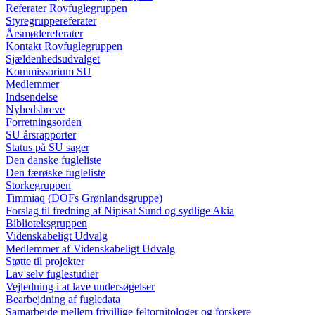
Referater Rovfuglegruppen
Styregruppereferater
Årsmødereferater
Kontakt Rovfuglegruppen
Sjældenhedsudvalget
Kommissorium SU
Medlemmer
Indsendelse
Nyhedsbreve
Forretningsorden
SU årsrapporter
Status på SU sager
Den danske fugleliste
Den færøske fugleliste
Storkegruppen
Timmiaq (DOFs Grønlandsgruppe)
Forslag til fredning af Nipisat Sund og sydlige Akia
Biblioteksgruppen
Videnskabeligt Udvalg
Medlemmer af Videnskabeligt Udvalg
Støtte til projekter
Lav selv fuglestudier
Vejledning i at lave undersøgelser
Bearbejdning af fugledata
Samarbejde mellem frivillige feltornitologer og forskere