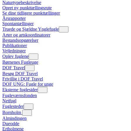
Naturtypebeskrivelse
Opret ny punkttællingsrute
Se dine tidligere punkttællinger
Årsrapporter
Spontantællinger
Truede og Sjældne Ynglefugle
Arter og artskoordinatorer
Bestandsopgørelser
Publikationer
Vejledninger
Oplev fuglene
Børnenes Fugleuge
DOF Travel
Besøg DOF Travel
Frivillig i DOF Travel
DOF UNG: Fugle for unge
Eksterne fuglesider
Fugleværnsfonden
Netfugl
Fuglesteder
Bornholm
Almindingen
Dueodde
Ertholmene