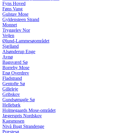
Fyns Hoved
Føns Vang
Gulstav Mose
Gyldensteen Strand
Monnet
Tryggelev Nor
Vejlen
Ølund-Lammesøområdet
Sjælland
Alsønderup Enge
Avnø
Bagsværd Sø
Borreby Mose
Enø Overdrev
Fladstrand
Gentofte Sø
Gilleleje
Gribskov
Gundsømagle Sø
Hellebæk
Holmegaards Mose-området
Jægerspris Nordskov
Kagsmosen
Nivå Bugt Strandenge
Præstesø