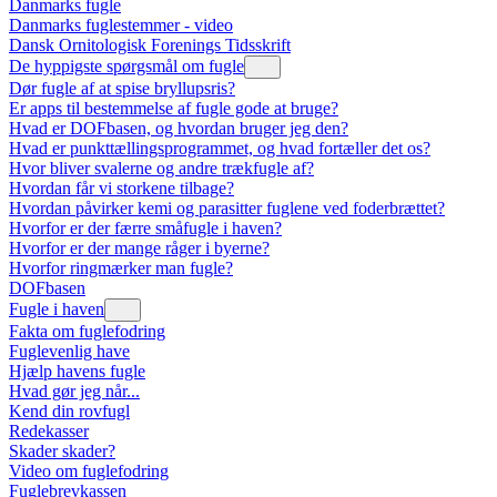
Danmarks fugle
Danmarks fuglestemmer - video
Dansk Ornitologisk Forenings Tidsskrift
De hyppigste spørgsmål om fugle
Dør fugle af at spise bryllupsris?
Er apps til bestemmelse af fugle gode at bruge?
Hvad er DOFbasen, og hvordan bruger jeg den?
Hvad er punkttællingsprogrammet, og hvad fortæller det os?
Hvor bliver svalerne og andre trækfugle af?
Hvordan får vi storkene tilbage?
Hvordan påvirker kemi og parasitter fuglene ved foderbrættet?
Hvorfor er der færre småfugle i haven?
Hvorfor er der mange råger i byerne?
Hvorfor ringmærker man fugle?
DOFbasen
Fugle i haven
Fakta om fuglefodring
Fuglevenlig have
Hjælp havens fugle
Hvad gør jeg når...
Kend din rovfugl
Redekasser
Skader skader?
Video om fuglefodring
Fuglebrevkassen