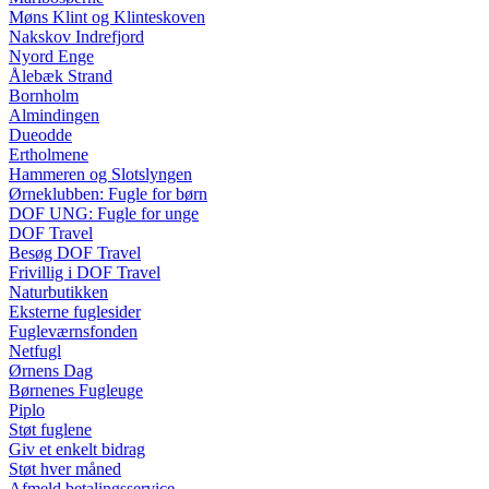
Møns Klint og Klinteskoven
Nakskov Indrefjord
Nyord Enge
Ålebæk Strand
Bornholm
Almindingen
Dueodde
Ertholmene
Hammeren og Slotslyngen
Ørneklubben: Fugle for børn
DOF UNG: Fugle for unge
DOF Travel
Besøg DOF Travel
Frivillig i DOF Travel
Naturbutikken
Eksterne fuglesider
Fugleværnsfonden
Netfugl
Ørnens Dag
Børnenes Fugleuge
Piplo
Støt fuglene
Giv et enkelt bidrag
Støt hver måned
Afmeld betalingsservice