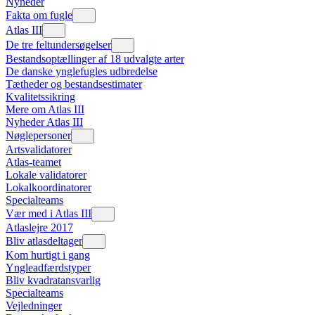
Nyheder
Fakta om fugle
Atlas III
De tre feltundersøgelser
Bestandsoptællinger af 18 udvalgte arter
De danske ynglefugles udbredelse
Tætheder og bestandsestimater
Kvalitetssikring
Mere om Atlas III
Nyheder Atlas III
Nøglepersoner
Artsvalidatorer
Atlas-teamet
Lokale validatorer
Lokalkoordinatorer
Specialteams
Vær med i Atlas III
Atlaslejre 2017
Bliv atlasdeltager
Kom hurtigt i gang
Yngleadfærdstyper
Bliv kvadratansvarlig
Specialteams
Vejledninger