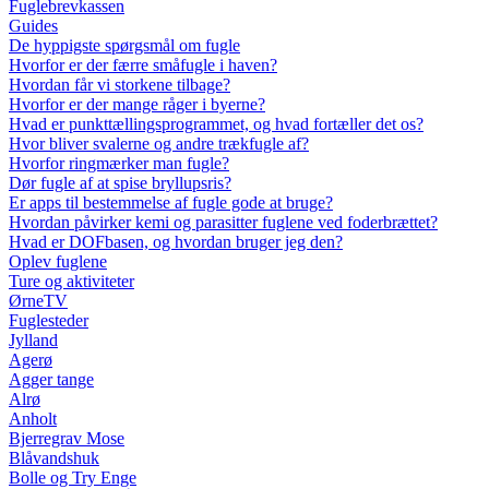
Fuglebrevkassen
Guides
De hyppigste spørgsmål om fugle
Hvorfor er der færre småfugle i haven?
Hvordan får vi storkene tilbage?
Hvorfor er der mange råger i byerne?
Hvad er punkttællingsprogrammet, og hvad fortæller det os?
Hvor bliver svalerne og andre trækfugle af?
Hvorfor ringmærker man fugle?
Dør fugle af at spise bryllupsris?
Er apps til bestemmelse af fugle gode at bruge?
Hvordan påvirker kemi og parasitter fuglene ved foderbrættet?
Hvad er DOFbasen, og hvordan bruger jeg den?
Oplev fuglene
Ture og aktiviteter
ØrneTV
Fuglesteder
Jylland
Agerø
Agger tange
Alrø
Anholt
Bjerregrav Mose
Blåvandshuk
Bolle og Try Enge