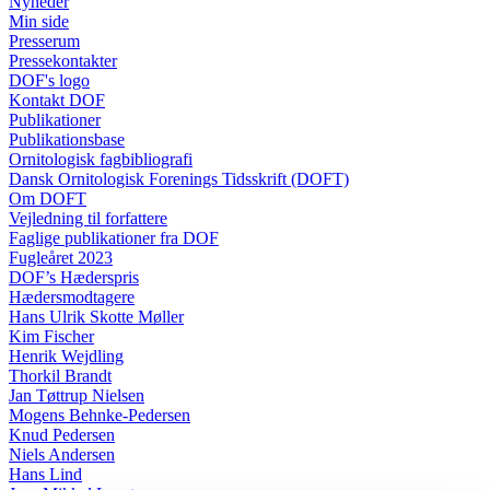
Nyheder
Min side
Presserum
Pressekontakter
DOF's logo
Kontakt DOF
Publikationer
Publikationsbase
Ornitologisk fagbibliografi
Dansk Ornitologisk Forenings Tidsskrift (DOFT)
Om DOFT
Vejledning til forfattere
Faglige publikationer fra DOF
Fugleåret 2023
DOF’s Hæderspris
Hædersmodtagere
Hans Ulrik Skotte Møller
Kim Fischer
Henrik Wejdling
Thorkil Brandt
Jan Tøttrup Nielsen
Mogens Behnke-Pedersen
Knud Pedersen
Niels Andersen
Hans Lind