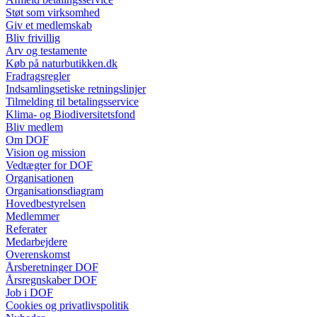
Støt som virksomhed
Giv et medlemskab
Bliv frivillig
Arv og testamente
Køb på naturbutikken.dk
Fradragsregler
Indsamlingsetiske retningslinjer
Tilmelding til betalingsservice
Klima- og Biodiversitetsfond
Bliv medlem
Om DOF
Vision og mission
Vedtægter for DOF
Organisationen
Organisationsdiagram
Hovedbestyrelsen
Medlemmer
Referater
Medarbejdere
Overenskomst
Årsberetninger DOF
Årsregnskaber DOF
Job i DOF
Cookies og privatlivspolitik