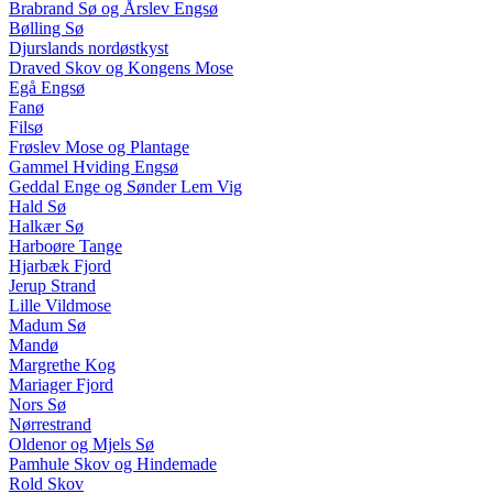
Brabrand Sø og Årslev Engsø
Bølling Sø
Djurslands nordøstkyst
Draved Skov og Kongens Mose
Egå Engsø
Fanø
Filsø
Frøslev Mose og Plantage
Gammel Hviding Engsø
Geddal Enge og Sønder Lem Vig
Hald Sø
Halkær Sø
Harboøre Tange
Hjarbæk Fjord
Jerup Strand
Lille Vildmose
Madum Sø
Mandø
Margrethe Kog
Mariager Fjord
Nors Sø
Nørrestrand
Oldenor og Mjels Sø
Pamhule Skov og Hindemade
Rold Skov