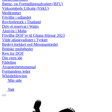
Børne- og Formidlingsudvalget (BFU)
Virksomheds Udvalg (VirkU)
Medlemmer
Frivillig i udlandet
Rovfugletræk i Thailand
Driv et reservat i Wales
Aktivist i Malta
Frivillig DOF’er til Ghana februar 2023
Vilde atlaskvadrater i Tyrkiet
Beskyt trækket ved Messinastrædet
Britiske muligheder
Rejs for DOF
Din egen ide
Fildeling
Arrangementsmanual
Formandens leder
Whistleblowing
Min side
Støt