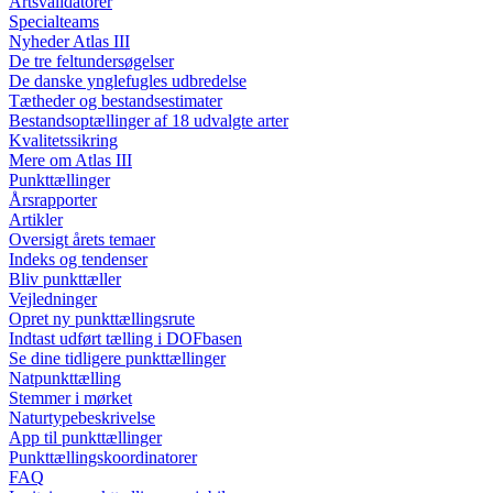
Artsvalidatorer
Specialteams
Nyheder Atlas III
De tre feltundersøgelser
De danske ynglefugles udbredelse
Tætheder og bestandsestimater
Bestandsoptællinger af 18 udvalgte arter
Kvalitetssikring
Mere om Atlas III
Punkttællinger
Årsrapporter
Artikler
Oversigt årets temaer
Indeks og tendenser
Bliv punkttæller
Vejledninger
Opret ny punkttællingsrute
Indtast udført tælling i DOFbasen
Se dine tidligere punkttællinger
Natpunkttælling
Stemmer i mørket
Naturtypebeskrivelse
App til punkttællinger
Punkttællingskoordinatorer
FAQ