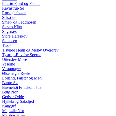
Præstø Fjord og Feddet
Ravnstrup Sø
Rørvighalvøen
Selsø sø
Smør- og Fedtmosen
Stevns Klint
Stigsnæs
Store Hareskov
Sømosen
Tissø
Tisvilde Hegn og Melby Overdrev
Tystrup-Bavelse Søerne
Utterslev Mose
Vaserne
Vestamager
Ølsemagle Revle
Lolland, Falster og Møn
Barup Sø
Bavnehøj Fritidsområde
Bøtø Nor
Gedser Odde
Hyllekrog-Saksfjed
Kalløgrå
Majbølle Nor
Maribosøerne