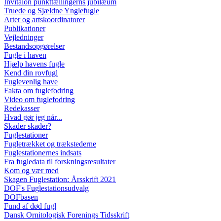
Invitaion punkttællingerns jubilæum
Truede og Sjældne Ynglefugle
Arter og artskoordinatorer
Publikationer
Vejledninger
Bestandsopgørelser
Fugle i haven
Hjælp havens fugle
Kend din rovfugl
Fuglevenlig have
Fakta om fuglefodring
Video om fuglefodring
Redekasser
Hvad gør jeg når...
Skader skader?
Fuglestationer
Fugletrækket og trækstederne
Fuglestationernes indsats
Fra fugledata til forskningsresultater
Kom og vær med
Skagen Fuglestation: Årsskrift 2021
DOF's Fuglestationsudvalg
DOFbasen
Fund af død fugl
Dansk Ornitologisk Forenings Tidsskrift