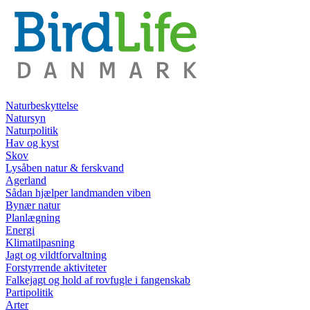
Naturbeskyttelse
Natursyn
Naturpolitik
Hav og kyst
Skov
Lysåben natur & ferskvand
Agerland
Sådan hjælper landmanden viben
Bynær natur
Planlægning
Energi
Klimatilpasning
Jagt og vildtforvaltning
Forstyrrende aktiviteter
Falkejagt og hold af rovfugle i fangenskab
Partipolitik
Arter