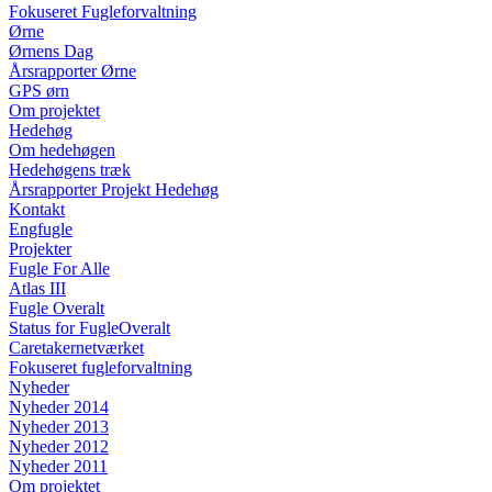
Fokuseret Fugleforvaltning
Ørne
Ørnens Dag
Årsrapporter Ørne
GPS ørn
Om projektet
Hedehøg
Om hedehøgen
Hedehøgens træk
Årsrapporter Projekt Hedehøg
Kontakt
Engfugle
Projekter
Fugle For Alle
Atlas III
Fugle Overalt
Status for FugleOveralt
Caretakernetværket
Fokuseret fugleforvaltning
Nyheder
Nyheder 2014
Nyheder 2013
Nyheder 2012
Nyheder 2011
Om projektet