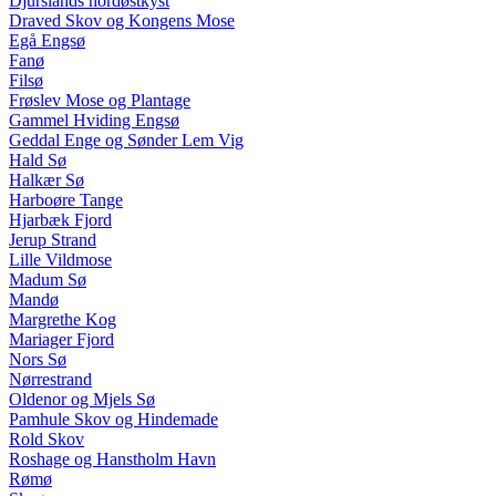
Djurslands nordøstkyst
Draved Skov og Kongens Mose
Egå Engsø
Fanø
Filsø
Frøslev Mose og Plantage
Gammel Hviding Engsø
Geddal Enge og Sønder Lem Vig
Hald Sø
Halkær Sø
Harboøre Tange
Hjarbæk Fjord
Jerup Strand
Lille Vildmose
Madum Sø
Mandø
Margrethe Kog
Mariager Fjord
Nors Sø
Nørrestrand
Oldenor og Mjels Sø
Pamhule Skov og Hindemade
Rold Skov
Roshage og Hanstholm Havn
Rømø