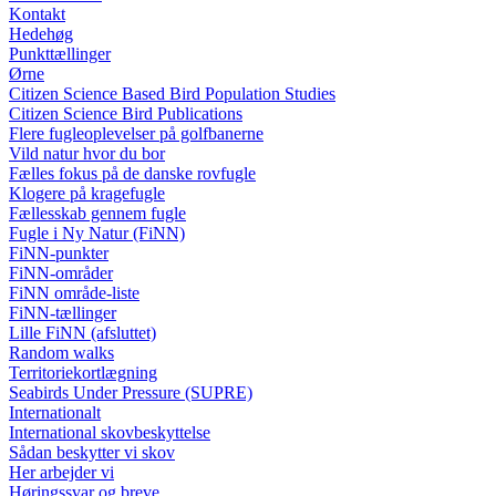
Kontakt
Hedehøg
Punkttællinger
Ørne
Citizen Science Based Bird Population Studies
Citizen Science Bird Publications
Flere fugleoplevelser på golfbanerne
Vild natur hvor du bor
Fælles fokus på de danske rovfugle
Klogere på kragefugle
Fællesskab gennem fugle
Fugle i Ny Natur (FiNN)
FiNN-punkter
FiNN-områder
FiNN område-liste
FiNN-tællinger
Lille FiNN (afsluttet)
Random walks
Territoriekortlægning
Seabirds Under Pressure (SUPRE)
Internationalt
International skovbeskyttelse
Sådan beskytter vi skov
Her arbejder vi
Høringssvar og breve