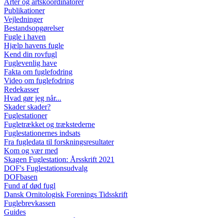
Arter og artskoordinatorer
Publikationer
Vejledninger
Bestandsopgørelser
Fugle i haven
Hjælp havens fugle
Kend din rovfugl
Fuglevenlig have
Fakta om fuglefodring
Video om fuglefodring
Redekasser
Hvad gør jeg når...
Skader skader?
Fuglestationer
Fugletrækket og trækstederne
Fuglestationernes indsats
Fra fugledata til forskningsresultater
Kom og vær med
Skagen Fuglestation: Årsskrift 2021
DOF's Fuglestationsudvalg
DOFbasen
Fund af død fugl
Dansk Ornitologisk Forenings Tidsskrift
Fuglebrevkassen
Guides