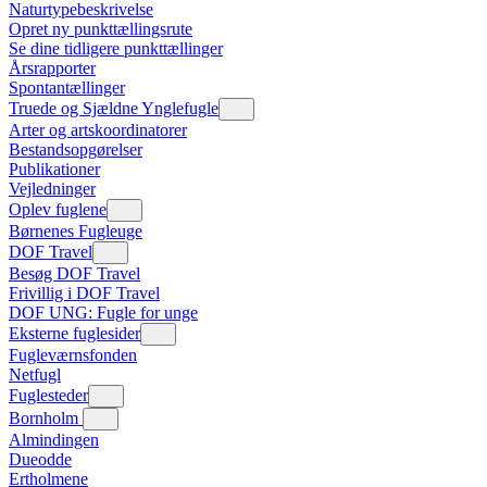
Naturtypebeskrivelse
Opret ny punkttællingsrute
Se dine tidligere punkttællinger
Årsrapporter
Spontantællinger
Truede og Sjældne Ynglefugle
Arter og artskoordinatorer
Bestandsopgørelser
Publikationer
Vejledninger
Oplev fuglene
Børnenes Fugleuge
DOF Travel
Besøg DOF Travel
Frivillig i DOF Travel
DOF UNG: Fugle for unge
Eksterne fuglesider
Fugleværnsfonden
Netfugl
Fuglesteder
Bornholm
Almindingen
Dueodde
Ertholmene