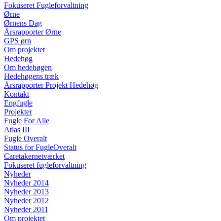
Fokuseret Fugleforvaltning
Ørne
Ørnens Dag
Årsrapporter Ørne
GPS ørn
Om projektet
Hedehøg
Om hedehøgen
Hedehøgens træk
Årsrapporter Projekt Hedehøg
Kontakt
Engfugle
Projekter
Fugle For Alle
Atlas III
Fugle Overalt
Status for FugleOveralt
Caretakernetværket
Fokuseret fugleforvaltning
Nyheder
Nyheder 2014
Nyheder 2013
Nyheder 2012
Nyheder 2011
Om projektet