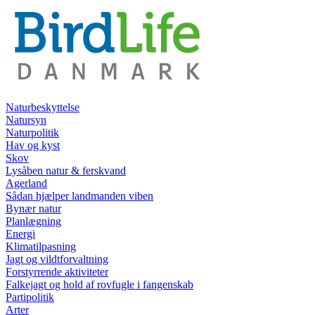
Naturbeskyttelse
Natursyn
Naturpolitik
Hav og kyst
Skov
Lysåben natur & ferskvand
Agerland
Sådan hjælper landmanden viben
Bynær natur
Planlægning
Energi
Klimatilpasning
Jagt og vildtforvaltning
Forstyrrende aktiviteter
Falkejagt og hold af rovfugle i fangenskab
Partipolitik
Arter