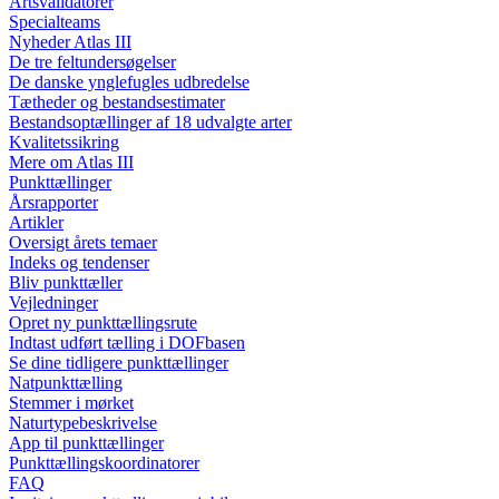
Artsvalidatorer
Specialteams
Nyheder Atlas III
De tre feltundersøgelser
De danske ynglefugles udbredelse
Tætheder og bestandsestimater
Bestandsoptællinger af 18 udvalgte arter
Kvalitetssikring
Mere om Atlas III
Punkttællinger
Årsrapporter
Artikler
Oversigt årets temaer
Indeks og tendenser
Bliv punkttæller
Vejledninger
Opret ny punkttællingsrute
Indtast udført tælling i DOFbasen
Se dine tidligere punkttællinger
Natpunkttælling
Stemmer i mørket
Naturtypebeskrivelse
App til punkttællinger
Punkttællingskoordinatorer
FAQ