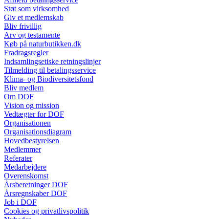
Støt som virksomhed
Giv et medlemskab
Bliv frivillig
Arv og testamente
Køb på naturbutikken.dk
Fradragsregler
Indsamlingsetiske retningslinjer
Tilmelding til betalingsservice
Klima- og Biodiversitetsfond
Bliv medlem
Om DOF
Vision og mission
Vedtægter for DOF
Organisationen
Organisationsdiagram
Hovedbestyrelsen
Medlemmer
Referater
Medarbejdere
Overenskomst
Årsberetninger DOF
Årsregnskaber DOF
Job i DOF
Cookies og privatlivspolitik