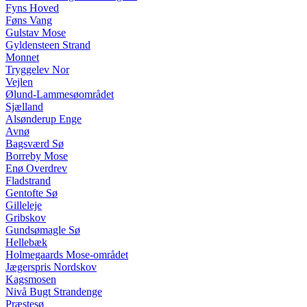
Fyns Hoved
Føns Vang
Gulstav Mose
Gyldensteen Strand
Monnet
Tryggelev Nor
Vejlen
Ølund-Lammesøområdet
Sjælland
Alsønderup Enge
Avnø
Bagsværd Sø
Borreby Mose
Enø Overdrev
Fladstrand
Gentofte Sø
Gilleleje
Gribskov
Gundsømagle Sø
Hellebæk
Holmegaards Mose-området
Jægerspris Nordskov
Kagsmosen
Nivå Bugt Strandenge
Præstesø