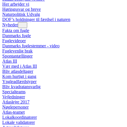
Her arbejder vi
Høringssvar og breve
Naturpolitisk Udvalg
DOF’s holdninger til færdsel i naturen
Nyheder
Fakta om fugle
Danmarks fugle
Fuglevideoer
Danmarks fuglestemmer - video
Fuglevenlig brak
Spontantællinger
Atlas III
Vær med i Atlas III
Bliv atlasdeltager
Kom hurtigt i gang
Yngleadfærdstyper
Bliv kvadratansvarlig
Specialteams
Vejledninger
Atlaslejre 2017
Nøglepersoner
Atlas-teamet
Lokalkoordinatorer
Lokale validatorer