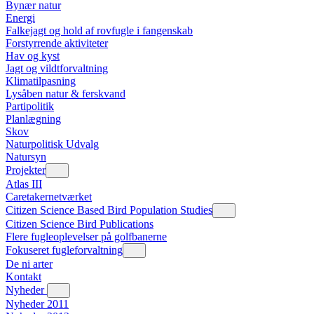
Bynær natur
Energi
Falkejagt og hold af rovfugle i fangenskab
Forstyrrende aktiviteter
Hav og kyst
Jagt og vildtforvaltning
Klimatilpasning
Lysåben natur & ferskvand
Partipolitik
Planlægning
Skov
Naturpolitisk Udvalg
Natursyn
Projekter
Atlas III
Caretakernetværket
Citizen Science Based Bird Population Studies
Citizen Science Bird Publications
Flere fugleoplevelser på golfbanerne
Fokuseret fugleforvaltning
De ni arter
Kontakt
Nyheder
Nyheder 2011