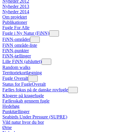
Nyheder 2012
Nyheder 2013
Nyheder 2014
Om projektet
Publikationer
Fugle For Alle
Fugle i Ny Natur (FiNN)
FiNN-områder
FiNN område-liste
FiNN-punkter
FiNN-tællinger
Lille FiNN (afsluttet)
Random walks
Territoriekortlægning
Fugle Overalt
Status for FugleOveralt
Fælles fokus på de danske rovfugle
Klogere på kragefugle
Fællesskab gennem fugle
Hedehøg
Punkttællinger
Seabirds Under Pressure (SUPRE)
Vild natur hvor du bor
Ørne