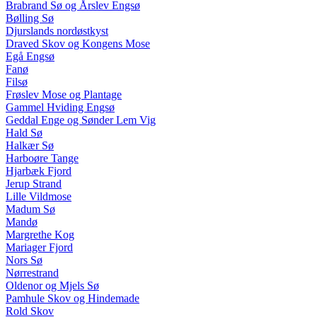
Brabrand Sø og Årslev Engsø
Bølling Sø
Djurslands nordøstkyst
Draved Skov og Kongens Mose
Egå Engsø
Fanø
Filsø
Frøslev Mose og Plantage
Gammel Hviding Engsø
Geddal Enge og Sønder Lem Vig
Hald Sø
Halkær Sø
Harboøre Tange
Hjarbæk Fjord
Jerup Strand
Lille Vildmose
Madum Sø
Mandø
Margrethe Kog
Mariager Fjord
Nors Sø
Nørrestrand
Oldenor og Mjels Sø
Pamhule Skov og Hindemade
Rold Skov