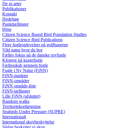
De ni arter
Publikationer
Kontakt
Hedehøg
Punkttællinger
Ørne
Citizen Science Based Bird Population Studies
Citizen Science Bird Publications
Flere fugleoplevelser på golfbanerne
Vild natur hvor du bor
Fælles fokus på de danske rovfugle
Klogere på kragefugle
Fællesskab gennem fugle
Fugle i Ny Natur (FiNN)
FiNN-punkter
FiNN-områder
FiNN område-liste
FiNN-tællinger
Lille FiNN (afsluttet)
Random walks
Territoriekortlægning
Seabirds Under Pressure (SUPRE)
Internationalt
International skovbeskyttelse
Sådan beskytter vi skov