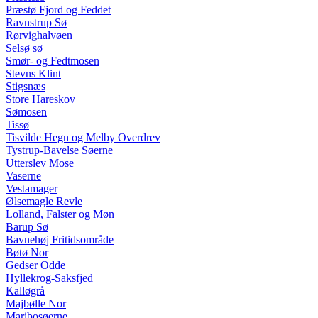
Præstø Fjord og Feddet
Ravnstrup Sø
Rørvighalvøen
Selsø sø
Smør- og Fedtmosen
Stevns Klint
Stigsnæs
Store Hareskov
Sømosen
Tissø
Tisvilde Hegn og Melby Overdrev
Tystrup-Bavelse Søerne
Utterslev Mose
Vaserne
Vestamager
Ølsemagle Revle
Lolland, Falster og Møn
Barup Sø
Bavnehøj Fritidsområde
Bøtø Nor
Gedser Odde
Hyllekrog-Saksfjed
Kalløgrå
Majbølle Nor
Maribosøerne