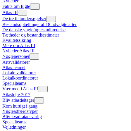
Nyheder
Fakta om fugle
Atlas III
De tre feltundersøgelser
Bestandsoptællinger af 18 udvalgte arter
De danske ynglefugles udbredelse
Tætheder og bestandsestimater
Kvalitetssikring
Mere om Atlas III
Nyheder Atlas III
Nøglepersoner
Artsvalidatorer
Atlas-teamet
Lokale validatorer
Lokalkoordinatorer
Specialteams
Vær med i Atlas III
Atlaslejre 2017
Bliv atlasdeltager
Kom hurtigt i gang
Yngleadfærdstyper
Bliv kvadratansvarlig
Specialteams
Vejledninger