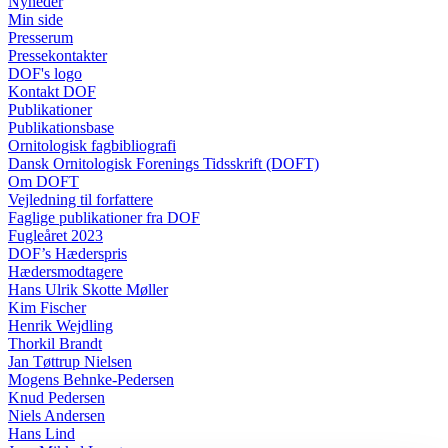
Nyheder
Min side
Presserum
Pressekontakter
DOF's logo
Kontakt DOF
Publikationer
Publikationsbase
Ornitologisk fagbibliografi
Dansk Ornitologisk Forenings Tidsskrift (DOFT)
Om DOFT
Vejledning til forfattere
Faglige publikationer fra DOF
Fugleåret 2023
DOF’s Hæderspris
Hædersmodtagere
Hans Ulrik Skotte Møller
Kim Fischer
Henrik Wejdling
Thorkil Brandt
Jan Tøttrup Nielsen
Mogens Behnke-Pedersen
Knud Pedersen
Niels Andersen
Hans Lind