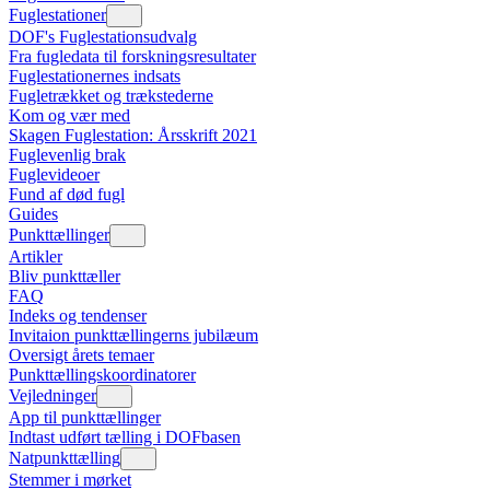
Fuglestationer
DOF's Fuglestationsudvalg
Fra fugledata til forskningsresultater
Fuglestationernes indsats
Fugletrækket og trækstederne
Kom og vær med
Skagen Fuglestation: Årsskrift 2021
Fuglevenlig brak
Fuglevideoer
Fund af død fugl
Guides
Punkttællinger
Artikler
Bliv punkttæller
FAQ
Indeks og tendenser
Invitaion punkttællingerns jubilæum
Oversigt årets temaer
Punkttællingskoordinatorer
Vejledninger
App til punkttællinger
Indtast udført tælling i DOFbasen
Natpunkttælling
Stemmer i mørket