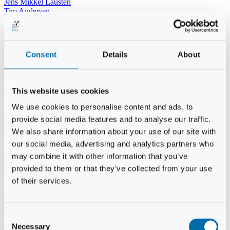
Jens Mikkel Lausten
Tim Andersen
Per Janfelt
Christian Hjorth
Per Ekberg Pedersen
Peter Andersen
Consent
Details
About
Kjeld Hansen
Niels Thomas Rosenberg
Benny Gensbøl
Bent Jakobsen
This website uses cookies
Svend Andersen
Bent Wigh
We use cookies to personalise content and ads, to
Jens-Kjeld Jensen
provide social media features and to analyse our traffic.
Jon Fjeldså
William Carøe Aarestrup
We also share information about your use of our site with
Erik Mølgaard
our social media, advertising and analytics partners who
Klaus Malling Olsen
may combine it with other information that you’ve
Brian Zobbe
Peter Lange
provided to them or that they’ve collected from your use
Kurt Due Johansen
of their services.
Niels Peter Andreasen
Preben Berg
Jette Clemmensen
Stinne Aastrup
Consent
Jesper Tofft
Necessary
Selection