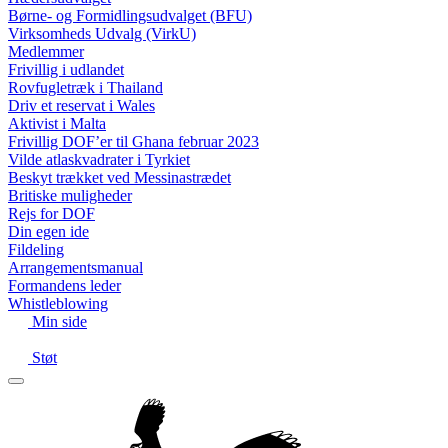
Børne- og Formidlingsudvalget (BFU)
Virksomheds Udvalg (VirkU)
Medlemmer
Frivillig i udlandet
Rovfugletræk i Thailand
Driv et reservat i Wales
Aktivist i Malta
Frivillig DOF’er til Ghana februar 2023
Vilde atlaskvadrater i Tyrkiet
Beskyt trækket ved Messinastrædet
Britiske muligheder
Rejs for DOF
Din egen ide
Fildeling
Arrangementsmanual
Formandens leder
Whistleblowing
Min side
Støt