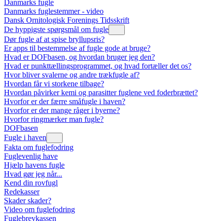
Danmarks fugle
Danmarks fuglestemmer - video
Dansk Ornitologisk Forenings Tidsskrift
De hyppigste spørgsmål om fugle
Dør fugle af at spise bryllupsris?
Er apps til bestemmelse af fugle gode at bruge?
Hvad er DOFbasen, og hvordan bruger jeg den?
Hvad er punkttællingsprogrammet, og hvad fortæller det os?
Hvor bliver svalerne og andre trækfugle af?
Hvordan får vi storkene tilbage?
Hvordan påvirker kemi og parasitter fuglene ved foderbrættet?
Hvorfor er der færre småfugle i haven?
Hvorfor er der mange råger i byerne?
Hvorfor ringmærker man fugle?
DOFbasen
Fugle i haven
Fakta om fuglefodring
Fuglevenlig have
Hjælp havens fugle
Hvad gør jeg når...
Kend din rovfugl
Redekasser
Skader skader?
Video om fuglefodring
Fuglebrevkassen