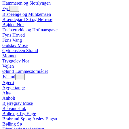
Hammeren og Slotslyngen
Fyn
Bispeenge og Munkemaen
Brændegård Sø og Nørresø
Bøjden Nor
Enebærodde og Hofmansgave
Fyns Hoved
Føns Vang
Gulstav Mose
Gyldensteen Strand
Monnet
Tryggelev Nor
Vejlen
Ølund-Lammesøområdet
Jylland
Agerø
Agger tange
Alrø
Anholt
Bjerregrav Mose
Blåvandshuk
Bolle og Try Enge
Brabrand Sø og Årslev Engsø
Bølling Sø