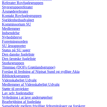
Referater Rovfuglegruppen
Styregruppereferater
Årsmødereferater
Kontakt Rovfuglegruppen
Sjældenhedsudvalget
Kommissorium SU
Medlemmer
Indsendelse
Nyhedsbreve
Forretningsorden
SU årsrapporter
Status på SU sager
Den danske fugleliste
Den færøske fugleliste
Storkegruppen
Timmiaq (DOFs Grønlandsgruppe)
Forslag til fredning af Nipisat Sund og sydlige Akia
Biblioteksgruppen
Videnskabeligt Udvalg
Medlemmer af Videnskabeligt Udvalg
Støtte til projekter
Lav selv fuglestudier
Vejledning i at lave undersøgelser
Bearbejdning af fugledata
Samarbejde mellem frivillige feltornitologer og forskere