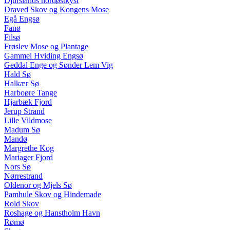
Djurslands nordøstkyst
Draved Skov og Kongens Mose
Egå Engsø
Fanø
Filsø
Frøslev Mose og Plantage
Gammel Hviding Engsø
Geddal Enge og Sønder Lem Vig
Hald Sø
Halkær Sø
Harboøre Tange
Hjarbæk Fjord
Jerup Strand
Lille Vildmose
Madum Sø
Mandø
Margrethe Kog
Mariager Fjord
Nors Sø
Nørrestrand
Oldenor og Mjels Sø
Pamhule Skov og Hindemade
Rold Skov
Roshage og Hanstholm Havn
Rømø