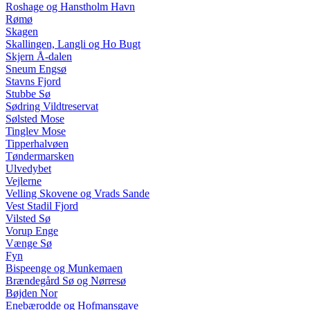
Roshage og Hanstholm Havn
Rømø
Skagen
Skallingen, Langli og Ho Bugt
Skjern Å-dalen
Sneum Engsø
Stavns Fjord
Stubbe Sø
Sødring Vildtreservat
Sølsted Mose
Tinglev Mose
Tipperhalvøen
Tøndermarsken
Ulvedybet
Vejlerne
Velling Skovene og Vrads Sande
Vest Stadil Fjord
Vilsted Sø
Vorup Enge
Vænge Sø
Fyn
Bispeenge og Munkemaen
Brændegård Sø og Nørresø
Bøjden Nor
Enebærodde og Hofmansgave