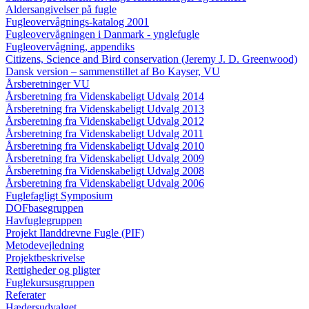
Aldersangivelser på fugle
Fugleovervågnings-katalog 2001
Fugleovervågningen i Danmark - ynglefugle
Fugleovervågning, appendiks
Citizens, Science and Bird conservation (Jeremy J. D. Greenwood)
Dansk version – sammenstillet af Bo Kayser, VU
Årsberetninger VU
Årsberetning fra Videnskabeligt Udvalg 2014
Årsberetning fra Videnskabeligt Udvalg 2013
Årsberetning fra Videnskabeligt Udvalg 2012
Årsberetning fra Videnskabeligt Udvalg 2011
Årsberetning fra Videnskabeligt Udvalg 2010
Årsberetning fra Videnskabeligt Udvalg 2009
Årsberetning fra Videnskabeligt Udvalg 2008
Årsberetning fra Videnskabeligt Udvalg 2006
Fuglefagligt Symposium
DOFbasegruppen
Havfuglegruppen
Projekt Ilanddrevne Fugle (PIF)
Metodevejledning
Projektbeskrivelse
Rettigheder og pligter
Fuglekursusgruppen
Referater
Hædersudvalget