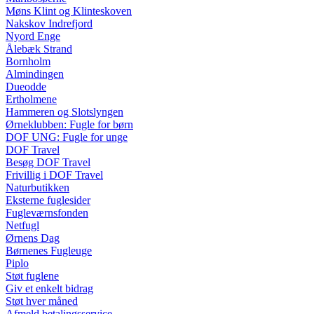
Møns Klint og Klinteskoven
Nakskov Indrefjord
Nyord Enge
Ålebæk Strand
Bornholm
Almindingen
Dueodde
Ertholmene
Hammeren og Slotslyngen
Ørneklubben: Fugle for børn
DOF UNG: Fugle for unge
DOF Travel
Besøg DOF Travel
Frivillig i DOF Travel
Naturbutikken
Eksterne fuglesider
Fugleværnsfonden
Netfugl
Ørnens Dag
Børnenes Fugleuge
Piplo
Støt fuglene
Giv et enkelt bidrag
Støt hver måned
Afmeld betalingsservice