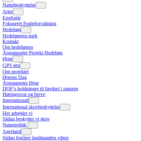
Naturbeskyttelse
Arter
Engfugle
Fokuseret Fugleforvaltning
Hedehøg
Hedehøgens træk
Kontakt
Om hedehøgen
Årsrapporter Projekt Hedehøg
Ørne
GPS ørn
Om projektet
Ørnens Dag
Årsrapporter Ørne
DOF’s holdninger til færdsel i naturen
Høringssvar og breve
Internationalt
International skovbeskyttelse
Her arbejder vi
Sådan beskytter vi skov
Naturpolitik
Agerland
Sådan hjælper landmanden viben