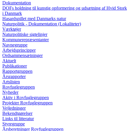
Dokumentation
DOFs holdning til kunstig opformering og udsætning af Hvid Stork
i Danmark
Hasardspillet med Danmarks natur
Naturpolitik - Dokumentation (Lokaliteter)
Værktøjer
Naturpolitiske sigtelinjer
Kommunerepræsentanter
Navnegruppe
Arbejdsprincipper
Ordsammensætninger
Aktuelt
Publikationer
Rapportgruppen
Årsrapporter
Artslisten
Rovfuglegruppen
Nyheder
Aktiv i Rovfuglegruppen
Projekter Rovfuglegruppen
Vejledninger
Bekendtgørelser
Links til litteratur
Styregruppe
Årsberetninger Rovfuglegruppen