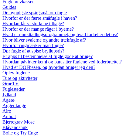
Fuglebrevkassen
Guides
De hyppigste spørgsmål om fugle
Hvorfor er der færre småfugle i haven?
Hvordan får vi storkene tilbage?
Hvorfor er der mange råger i byerne?
Hvad er punkttællingsprogrammet, og hvad fortæller det os?
Hvor bliver svalerne og andre trækfugle af?
Hvorfor ringmærker man fugle?
Dør fugle af at spise bryllupsris?
Er apps til bestemmelse af fugle gode at bruge?
Hvordan påvirker kemi og parasitter fuglene ved foderbrættet?
Hvad er DOFbasen, og hvordan bruger jeg den?
Oplev fuglene
Ture og aktiviteter
ØrneTV
Fuglesteder
Jylland
Agerø
Agger tange
Alrø
Anholt
Bjerregrav Mose
Blåvandshuk
Bolle og Try Enge