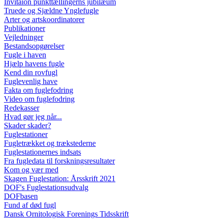
Invitaion punkttællingerns jubilæum
Truede og Sjældne Ynglefugle
Arter og artskoordinatorer
Publikationer
Vejledninger
Bestandsopgørelser
Fugle i haven
Hjælp havens fugle
Kend din rovfugl
Fuglevenlig have
Fakta om fuglefodring
Video om fuglefodring
Redekasser
Hvad gør jeg når...
Skader skader?
Fuglestationer
Fugletrækket og trækstederne
Fuglestationernes indsats
Fra fugledata til forskningsresultater
Kom og vær med
Skagen Fuglestation: Årsskrift 2021
DOF's Fuglestationsudvalg
DOFbasen
Fund af død fugl
Dansk Ornitologisk Forenings Tidsskrift