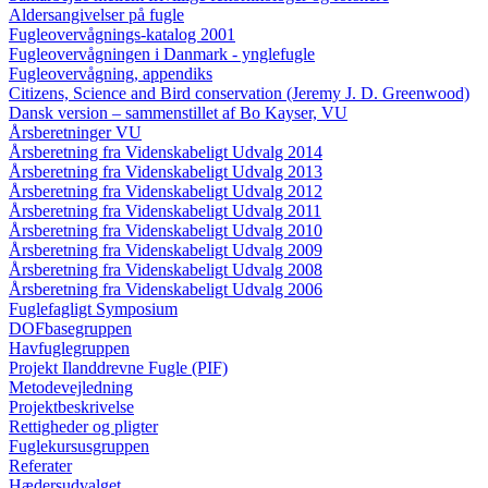
Aldersangivelser på fugle
Fugleovervågnings-katalog 2001
Fugleovervågningen i Danmark - ynglefugle
Fugleovervågning, appendiks
Citizens, Science and Bird conservation (Jeremy J. D. Greenwood)
Dansk version – sammenstillet af Bo Kayser, VU
Årsberetninger VU
Årsberetning fra Videnskabeligt Udvalg 2014
Årsberetning fra Videnskabeligt Udvalg 2013
Årsberetning fra Videnskabeligt Udvalg 2012
Årsberetning fra Videnskabeligt Udvalg 2011
Årsberetning fra Videnskabeligt Udvalg 2010
Årsberetning fra Videnskabeligt Udvalg 2009
Årsberetning fra Videnskabeligt Udvalg 2008
Årsberetning fra Videnskabeligt Udvalg 2006
Fuglefagligt Symposium
DOFbasegruppen
Havfuglegruppen
Projekt Ilanddrevne Fugle (PIF)
Metodevejledning
Projektbeskrivelse
Rettigheder og pligter
Fuglekursusgruppen
Referater
Hædersudvalget