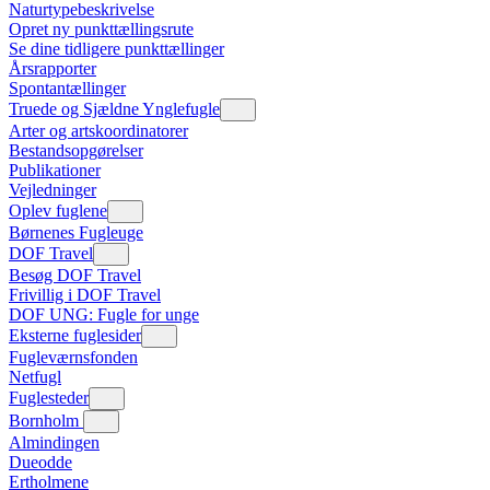
Naturtypebeskrivelse
Opret ny punkttællingsrute
Se dine tidligere punkttællinger
Årsrapporter
Spontantællinger
Truede og Sjældne Ynglefugle
Arter og artskoordinatorer
Bestandsopgørelser
Publikationer
Vejledninger
Oplev fuglene
Børnenes Fugleuge
DOF Travel
Besøg DOF Travel
Frivillig i DOF Travel
DOF UNG: Fugle for unge
Eksterne fuglesider
Fugleværnsfonden
Netfugl
Fuglesteder
Bornholm
Almindingen
Dueodde
Ertholmene