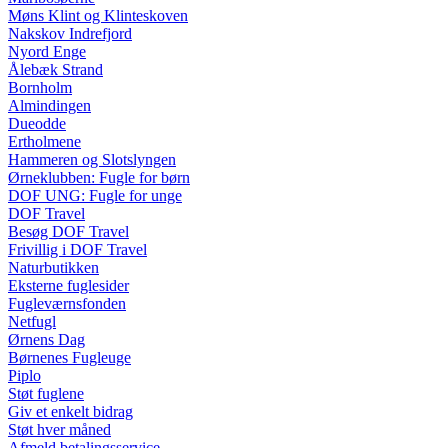
Møns Klint og Klinteskoven
Nakskov Indrefjord
Nyord Enge
Ålebæk Strand
Bornholm
Almindingen
Dueodde
Ertholmene
Hammeren og Slotslyngen
Ørneklubben: Fugle for børn
DOF UNG: Fugle for unge
DOF Travel
Besøg DOF Travel
Frivillig i DOF Travel
Naturbutikken
Eksterne fuglesider
Fugleværnsfonden
Netfugl
Ørnens Dag
Børnenes Fugleuge
Piplo
Støt fuglene
Giv et enkelt bidrag
Støt hver måned
Afmeld betalingsservice