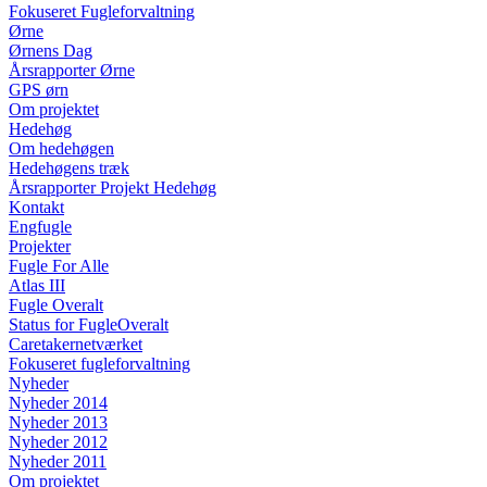
Fokuseret Fugleforvaltning
Ørne
Ørnens Dag
Årsrapporter Ørne
GPS ørn
Om projektet
Hedehøg
Om hedehøgen
Hedehøgens træk
Årsrapporter Projekt Hedehøg
Kontakt
Engfugle
Projekter
Fugle For Alle
Atlas III
Fugle Overalt
Status for FugleOveralt
Caretakernetværket
Fokuseret fugleforvaltning
Nyheder
Nyheder 2014
Nyheder 2013
Nyheder 2012
Nyheder 2011
Om projektet