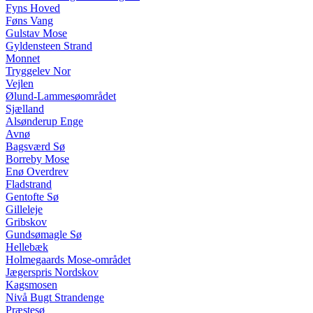
Fyns Hoved
Føns Vang
Gulstav Mose
Gyldensteen Strand
Monnet
Tryggelev Nor
Vejlen
Ølund-Lammesøområdet
Sjælland
Alsønderup Enge
Avnø
Bagsværd Sø
Borreby Mose
Enø Overdrev
Fladstrand
Gentofte Sø
Gilleleje
Gribskov
Gundsømagle Sø
Hellebæk
Holmegaards Mose-området
Jægerspris Nordskov
Kagsmosen
Nivå Bugt Strandenge
Præstesø