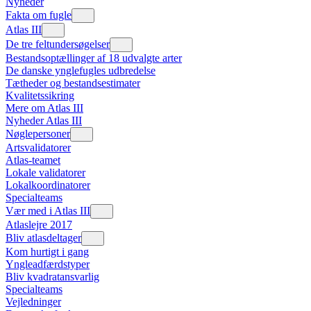
Nyheder
Fakta om fugle
Atlas III
De tre feltundersøgelser
Bestandsoptællinger af 18 udvalgte arter
De danske ynglefugles udbredelse
Tætheder og bestandsestimater
Kvalitetssikring
Mere om Atlas III
Nyheder Atlas III
Nøglepersoner
Artsvalidatorer
Atlas-teamet
Lokale validatorer
Lokalkoordinatorer
Specialteams
Vær med i Atlas III
Atlaslejre 2017
Bliv atlasdeltager
Kom hurtigt i gang
Yngleadfærdstyper
Bliv kvadratansvarlig
Specialteams
Vejledninger