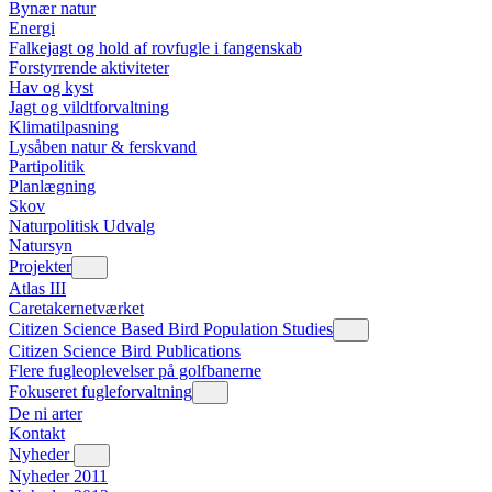
Bynær natur
Energi
Falkejagt og hold af rovfugle i fangenskab
Forstyrrende aktiviteter
Hav og kyst
Jagt og vildtforvaltning
Klimatilpasning
Lysåben natur & ferskvand
Partipolitik
Planlægning
Skov
Naturpolitisk Udvalg
Natursyn
Projekter
Atlas III
Caretakernetværket
Citizen Science Based Bird Population Studies
Citizen Science Bird Publications
Flere fugleoplevelser på golfbanerne
Fokuseret fugleforvaltning
De ni arter
Kontakt
Nyheder
Nyheder 2011