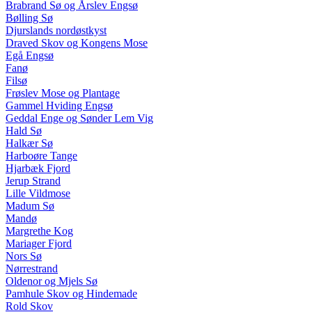
Brabrand Sø og Årslev Engsø
Bølling Sø
Djurslands nordøstkyst
Draved Skov og Kongens Mose
Egå Engsø
Fanø
Filsø
Frøslev Mose og Plantage
Gammel Hviding Engsø
Geddal Enge og Sønder Lem Vig
Hald Sø
Halkær Sø
Harboøre Tange
Hjarbæk Fjord
Jerup Strand
Lille Vildmose
Madum Sø
Mandø
Margrethe Kog
Mariager Fjord
Nors Sø
Nørrestrand
Oldenor og Mjels Sø
Pamhule Skov og Hindemade
Rold Skov