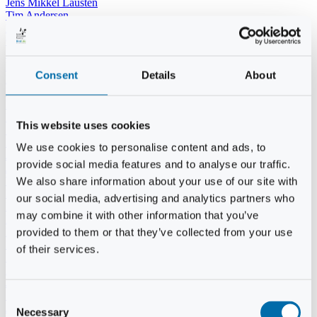
Jens Mikkel Lausten
Tim Andersen
Per Janfelt
Christian Hjorth
Per Ekberg Pedersen
Peter Andersen
Consent
Details
About
Kjeld Hansen
Niels Thomas Rosenberg
Benny Gensbøl
Bent Jakobsen
This website uses cookies
Svend Andersen
Bent Wigh
We use cookies to personalise content and ads, to
Jens-Kjeld Jensen
provide social media features and to analyse our traffic.
Jon Fjeldså
William Carøe Aarestrup
We also share information about your use of our site with
Erik Mølgaard
our social media, advertising and analytics partners who
Klaus Malling Olsen
may combine it with other information that you’ve
Brian Zobbe
Peter Lange
provided to them or that they’ve collected from your use
Kurt Due Johansen
of their services.
Niels Peter Andreasen
Preben Berg
Jette Clemmensen
Stinne Aastrup
Consent
Jesper Tofft
Necessary
Selection