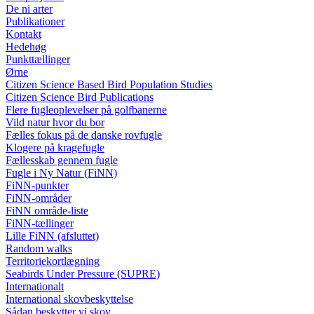
De ni arter
Publikationer
Kontakt
Hedehøg
Punkttællinger
Ørne
Citizen Science Based Bird Population Studies
Citizen Science Bird Publications
Flere fugleoplevelser på golfbanerne
Vild natur hvor du bor
Fælles fokus på de danske rovfugle
Klogere på kragefugle
Fællesskab gennem fugle
Fugle i Ny Natur (FiNN)
FiNN-punkter
FiNN-områder
FiNN område-liste
FiNN-tællinger
Lille FiNN (afsluttet)
Random walks
Territoriekortlægning
Seabirds Under Pressure (SUPRE)
Internationalt
International skovbeskyttelse
Sådan beskytter vi skov