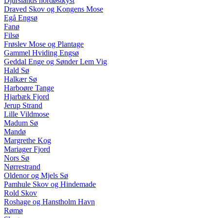
Djurslands nordøstkyst
Draved Skov og Kongens Mose
Egå Engsø
Fanø
Filsø
Frøslev Mose og Plantage
Gammel Hviding Engsø
Geddal Enge og Sønder Lem Vig
Hald Sø
Halkær Sø
Harboøre Tange
Hjarbæk Fjord
Jerup Strand
Lille Vildmose
Madum Sø
Mandø
Margrethe Kog
Mariager Fjord
Nors Sø
Nørrestrand
Oldenor og Mjels Sø
Pamhule Skov og Hindemade
Rold Skov
Roshage og Hanstholm Havn
Rømø