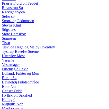
Præstø Fjord og Feddet
Ravnstrup Sø
Rørvighalvøen
Selsø sø
Smør- og Fedtmosen
Stevns Klint
Stigsnæs
Store Hareskov
Sømosen
Tissø
Tisvilde Hegn og Melby Overdrev
Tystrup-Bavelse Søerne
Utterslev Mose
Vaserne
Vestamager
Ølsemagle Revle
Lolland, Falster og Møn
Barup Sø
Bavnehøj Fritidsområde
Bøtø Nor
Gedser Odde
Hyllekrog-Saksfjed
Kalløgrå
Majbølle Nor
Maribosøerne