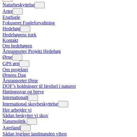
Naturbeskyttelse
Arter
Engfugle
Fokuseret Fugleforvaltning
Hedehøg
Hedehøgens træk
Kontakt
Om hedehøgen
Årsrapporter Projekt Hedehøg
Ørne
GPS ørn
Om projektet
Ørnens Dag
Årsrapporter Ørne
DOF’s holdninger til færdsel i naturen
Høringssvar og breve
Internationalt
International skovbeskyttelse
Her arbejder vi
Sådan beskytter vi skov
Naturpolitik
Agerland
Sådan hjælper landmanden viben