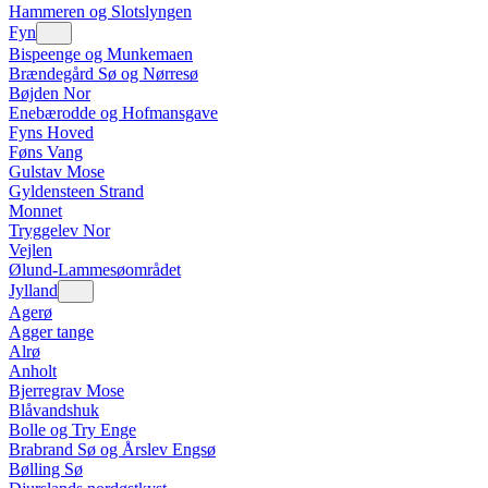
Hammeren og Slotslyngen
Fyn
Bispeenge og Munkemaen
Brændegård Sø og Nørresø
Bøjden Nor
Enebærodde og Hofmansgave
Fyns Hoved
Føns Vang
Gulstav Mose
Gyldensteen Strand
Monnet
Tryggelev Nor
Vejlen
Ølund-Lammesøområdet
Jylland
Agerø
Agger tange
Alrø
Anholt
Bjerregrav Mose
Blåvandshuk
Bolle og Try Enge
Brabrand Sø og Årslev Engsø
Bølling Sø