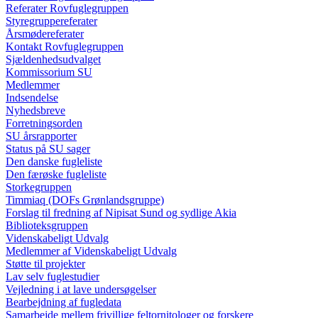
Referater Rovfuglegruppen
Styregruppereferater
Årsmødereferater
Kontakt Rovfuglegruppen
Sjældenhedsudvalget
Kommissorium SU
Medlemmer
Indsendelse
Nyhedsbreve
Forretningsorden
SU årsrapporter
Status på SU sager
Den danske fugleliste
Den færøske fugleliste
Storkegruppen
Timmiaq (DOFs Grønlandsgruppe)
Forslag til fredning af Nipisat Sund og sydlige Akia
Biblioteksgruppen
Videnskabeligt Udvalg
Medlemmer af Videnskabeligt Udvalg
Støtte til projekter
Lav selv fuglestudier
Vejledning i at lave undersøgelser
Bearbejdning af fugledata
Samarbejde mellem frivillige feltornitologer og forskere