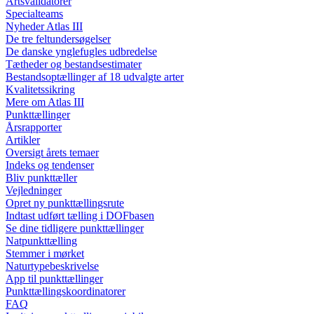
Artsvalidatorer
Specialteams
Nyheder Atlas III
De tre feltundersøgelser
De danske ynglefugles udbredelse
Tætheder og bestandsestimater
Bestandsoptællinger af 18 udvalgte arter
Kvalitetssikring
Mere om Atlas III
Punkttællinger
Årsrapporter
Artikler
Oversigt årets temaer
Indeks og tendenser
Bliv punkttæller
Vejledninger
Opret ny punkttællingsrute
Indtast udført tælling i DOFbasen
Se dine tidligere punkttællinger
Natpunkttælling
Stemmer i mørket
Naturtypebeskrivelse
App til punkttællinger
Punkttællingskoordinatorer
FAQ