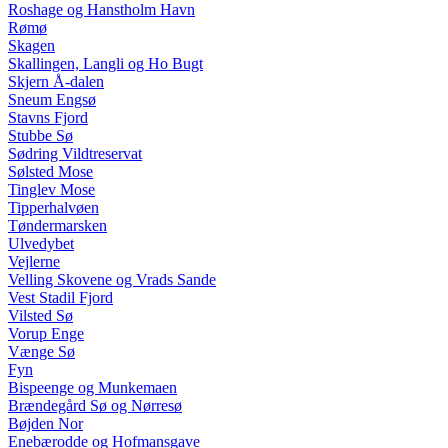
Roshage og Hanstholm Havn
Rømø
Skagen
Skallingen, Langli og Ho Bugt
Skjern Å-dalen
Sneum Engsø
Stavns Fjord
Stubbe Sø
Sødring Vildtreservat
Sølsted Mose
Tinglev Mose
Tipperhalvøen
Tøndermarsken
Ulvedybet
Vejlerne
Velling Skovene og Vrads Sande
Vest Stadil Fjord
Vilsted Sø
Vorup Enge
Vænge Sø
Fyn
Bispeenge og Munkemaen
Brændegård Sø og Nørresø
Bøjden Nor
Enebærodde og Hofmansgave