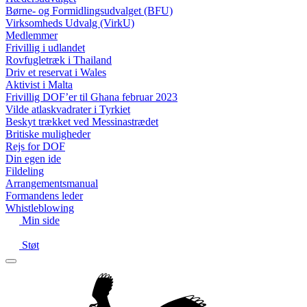
Børne- og Formidlingsudvalget (BFU)
Virksomheds Udvalg (VirkU)
Medlemmer
Frivillig i udlandet
Rovfugletræk i Thailand
Driv et reservat i Wales
Aktivist i Malta
Frivillig DOF’er til Ghana februar 2023
Vilde atlaskvadrater i Tyrkiet
Beskyt trækket ved Messinastrædet
Britiske muligheder
Rejs for DOF
Din egen ide
Fildeling
Arrangementsmanual
Formandens leder
Whistleblowing
Min side
Støt