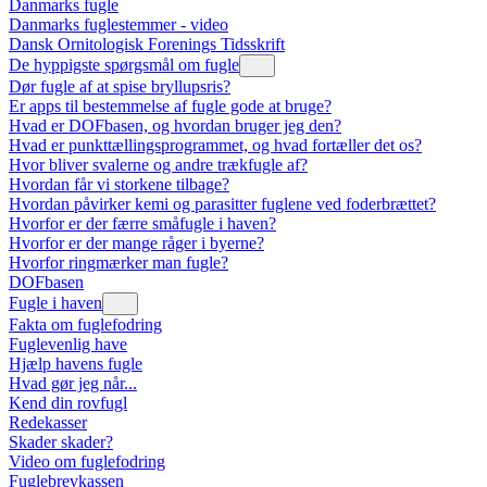
Danmarks fugle
Danmarks fuglestemmer - video
Dansk Ornitologisk Forenings Tidsskrift
De hyppigste spørgsmål om fugle
Dør fugle af at spise bryllupsris?
Er apps til bestemmelse af fugle gode at bruge?
Hvad er DOFbasen, og hvordan bruger jeg den?
Hvad er punkttællingsprogrammet, og hvad fortæller det os?
Hvor bliver svalerne og andre trækfugle af?
Hvordan får vi storkene tilbage?
Hvordan påvirker kemi og parasitter fuglene ved foderbrættet?
Hvorfor er der færre småfugle i haven?
Hvorfor er der mange råger i byerne?
Hvorfor ringmærker man fugle?
DOFbasen
Fugle i haven
Fakta om fuglefodring
Fuglevenlig have
Hjælp havens fugle
Hvad gør jeg når...
Kend din rovfugl
Redekasser
Skader skader?
Video om fuglefodring
Fuglebrevkassen