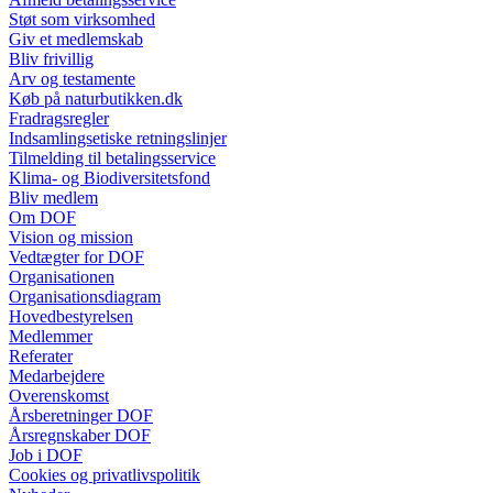
Støt som virksomhed
Giv et medlemskab
Bliv frivillig
Arv og testamente
Køb på naturbutikken.dk
Fradragsregler
Indsamlingsetiske retningslinjer
Tilmelding til betalingsservice
Klima- og Biodiversitetsfond
Bliv medlem
Om DOF
Vision og mission
Vedtægter for DOF
Organisationen
Organisationsdiagram
Hovedbestyrelsen
Medlemmer
Referater
Medarbejdere
Overenskomst
Årsberetninger DOF
Årsregnskaber DOF
Job i DOF
Cookies og privatlivspolitik