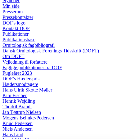
Nyheder
Min side
Presserum
Pressekontakter
DOF's logo
Kontakt DOF
Publikationer
Publikationsbase
Ornitologisk fagbibliografi
Dansk Ornitologisk Forenings Tidsskrift (DOFT)
Om DOFT
Vejledning til forfattere
Faglige publikationer fra DOF
Fugleåret 2023
DOF’s Hæderspris
Hædersmodtagere
Hans Ulrik Skotte Møller
Kim Fischer
Henrik Wejdling
Thorkil Brandt
Jan Tøttrup Nielsen
Mogens Behnke-Pedersen
Knud Pedersen
Niels Andersen
Hans Lind