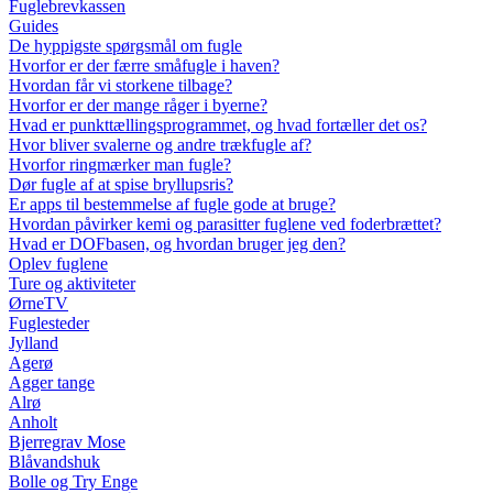
Fuglebrevkassen
Guides
De hyppigste spørgsmål om fugle
Hvorfor er der færre småfugle i haven?
Hvordan får vi storkene tilbage?
Hvorfor er der mange råger i byerne?
Hvad er punkttællingsprogrammet, og hvad fortæller det os?
Hvor bliver svalerne og andre trækfugle af?
Hvorfor ringmærker man fugle?
Dør fugle af at spise bryllupsris?
Er apps til bestemmelse af fugle gode at bruge?
Hvordan påvirker kemi og parasitter fuglene ved foderbrættet?
Hvad er DOFbasen, og hvordan bruger jeg den?
Oplev fuglene
Ture og aktiviteter
ØrneTV
Fuglesteder
Jylland
Agerø
Agger tange
Alrø
Anholt
Bjerregrav Mose
Blåvandshuk
Bolle og Try Enge