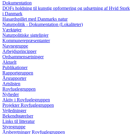
Dokumentation
DOFs holdning til kunstig opformering og udsætning af Hvid Stork
i Danmark
Hasardspillet med Danmarks natur
Naturpolitik - Dokumentation (Lokaliteter)
Værktøjer
Naturpolitiske sigtelinjer
Kommunerepræsentanter
Navnegruppe
Arbejdsprincipper
Ordsammensætninger
Aktuelt
Publikationer
Rapportgruppen
Årsrapporter
Artslisten
Rovfuglegruppen
Nyheder
Aktiv i Rovfuglegruppen
Projekter Rovfuglegruppen
Vejledninger
Bekendtgørelser
Links til litteratur
Styregruppe
Årsberetninger Rovfuglegruppen