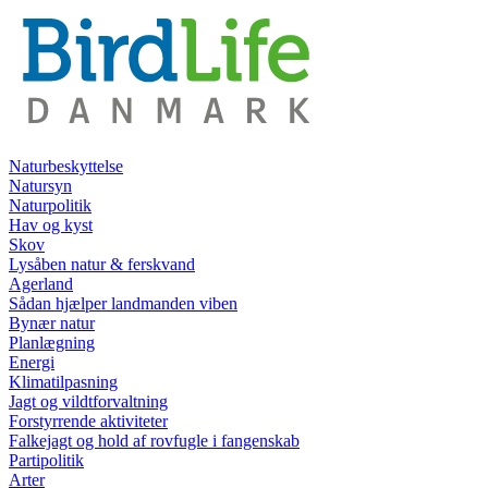
Naturbeskyttelse
Natursyn
Naturpolitik
Hav og kyst
Skov
Lysåben natur & ferskvand
Agerland
Sådan hjælper landmanden viben
Bynær natur
Planlægning
Energi
Klimatilpasning
Jagt og vildtforvaltning
Forstyrrende aktiviteter
Falkejagt og hold af rovfugle i fangenskab
Partipolitik
Arter