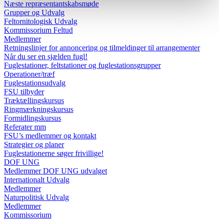
Næste repræsentantskabsmøde
Grupper og Udvalg
Feltornitologisk Udvalg
Kommissorium Feltud
Medlemmer
Retningslinjer for annoncering og tilmeldinger til arrangementer
Når du ser en sjælden fugl!
Fuglestationer, feltstationer og fuglestationsgrupper
Operationer/træf
Fuglestationsudvalg
FSU tilbyder
Træktællingskursus
Ringmærkningskursus
Formidlingskursus
Referater mm
FSU’s medlemmer og kontakt
Strategier og planer
Fuglestationerne søger frivillige!
DOF UNG
Medlemmer DOF UNG udvalget
Internationalt Udvalg
Medlemmer
Naturpolitisk Udvalg
Medlemmer
Kommissorium