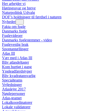
Her arbejder vi
Høringssvar og breve
Naturpolitisk Udvalg
DOF’s holdninger til færdsel i naturen
Nyheder
Fakta om fugle
Danmarks fugle
Fuglevideoer
Danmarks fuglestemmer - video
Fuglevenlig brak
Spontantællinger
Atlas III
Vær med i Atlas III
Bliv atlasdeltager
Kom hurtigt i gang
Yngleadfærdstyper
Bliv kvadratansvarlig
Specialteams
Vejledninger
Atlaslejre 2017
Nøglepersoner
Atlas-teamet
Lokalkoordinatorer
Lokale validatorer