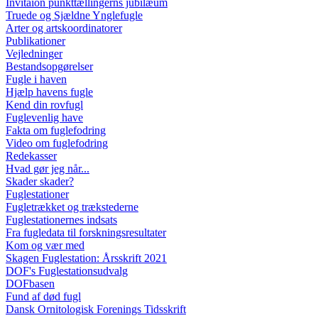
Invitaion punkttællingerns jubilæum
Truede og Sjældne Ynglefugle
Arter og artskoordinatorer
Publikationer
Vejledninger
Bestandsopgørelser
Fugle i haven
Hjælp havens fugle
Kend din rovfugl
Fuglevenlig have
Fakta om fuglefodring
Video om fuglefodring
Redekasser
Hvad gør jeg når...
Skader skader?
Fuglestationer
Fugletrækket og trækstederne
Fuglestationernes indsats
Fra fugledata til forskningsresultater
Kom og vær med
Skagen Fuglestation: Årsskrift 2021
DOF's Fuglestationsudvalg
DOFbasen
Fund af død fugl
Dansk Ornitologisk Forenings Tidsskrift