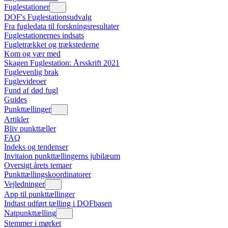
Fuglestationer
DOF's Fuglestationsudvalg
Fra fugledata til forskningsresultater
Fuglestationernes indsats
Fugletrækket og trækstederne
Kom og vær med
Skagen Fuglestation: Årsskrift 2021
Fuglevenlig brak
Fuglevideoer
Fund af død fugl
Guides
Punkttællinger
Artikler
Bliv punkttæller
FAQ
Indeks og tendenser
Invitaion punkttællingerns jubilæum
Oversigt årets temaer
Punkttællingskoordinatorer
Vejledninger
App til punkttællinger
Indtast udført tælling i DOFbasen
Natpunkttælling
Stemmer i mørket