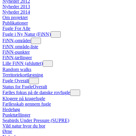
Nyheder 2012
Nyheder 2013
Nyheder 2014
Om projektet
Publikationer
Fugle For Alle
Fugle i Ny Natur (FiNN)
FiNN-områder
FiNN område-liste
FiNN-punkter
FiNN-tællinger
Lille FiNN (afsluttet)
Random walks
Territoriekortlægning
Fugle Overalt
Status for FugleOveralt
Fælles fokus på de danske rovfugle
Klogere på kragefugle
Fællesskab gennem fugle
Hedehøg
Punkttællinger
Seabirds Under Pressure (SUPRE)
Vild natur hvor du bor
Ørne