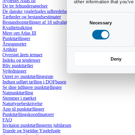
Nyheder Atlas III
other information that you’ve
De tre feltundersøgelser
De danske ynglefugles udbredelse
Consent
Tætheder og bestandsestimater
Bestandsoptællinger af 18 udvalgte arter
Necessary
Selection
Kvalitetssikring
Mere om Atlas III
Punkttællinger
Årsrapporter
Artikler
Oversigt årets temaer
Deny
Indeks og tendenser
Bliv punkttæller
Vejledninger
Opret ny punkttællingsrute
Indtast udført tælling i DOFbasen
Se dine tidligere punkttællinger
Natpunkttælling
Stemmer i mørket
Naturtypebeskrivelse
App til punkttællinger
Punkttællingskoordinatorer
FAQ
Invitaion punkttællingerns jubilæum
Truede og Sjældne Ynglefugle