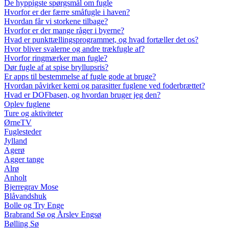
De hyppigste spørgsmål om fugle
Hvorfor er der færre småfugle i haven?
Hvordan får vi storkene tilbage?
Hvorfor er der mange råger i byerne?
Hvad er punkttællingsprogrammet, og hvad fortæller det os?
Hvor bliver svalerne og andre trækfugle af?
Hvorfor ringmærker man fugle?
Dør fugle af at spise bryllupsris?
Er apps til bestemmelse af fugle gode at bruge?
Hvordan påvirker kemi og parasitter fuglene ved foderbrættet?
Hvad er DOFbasen, og hvordan bruger jeg den?
Oplev fuglene
Ture og aktiviteter
ØrneTV
Fuglesteder
Jylland
Agerø
Agger tange
Alrø
Anholt
Bjerregrav Mose
Blåvandshuk
Bolle og Try Enge
Brabrand Sø og Årslev Engsø
Bølling Sø