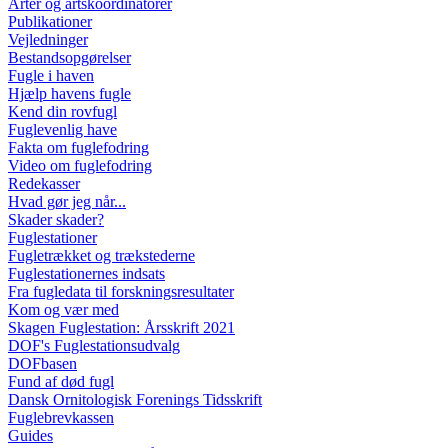
Arter og artskoordinatorer
Publikationer
Vejledninger
Bestandsopgørelser
Fugle i haven
Hjælp havens fugle
Kend din rovfugl
Fuglevenlig have
Fakta om fuglefodring
Video om fuglefodring
Redekasser
Hvad gør jeg når...
Skader skader?
Fuglestationer
Fugletrækket og trækstederne
Fuglestationernes indsats
Fra fugledata til forskningsresultater
Kom og vær med
Skagen Fuglestation: Årsskrift 2021
DOF's Fuglestationsudvalg
DOFbasen
Fund af død fugl
Dansk Ornitologisk Forenings Tidsskrift
Fuglebrevkassen
Guides