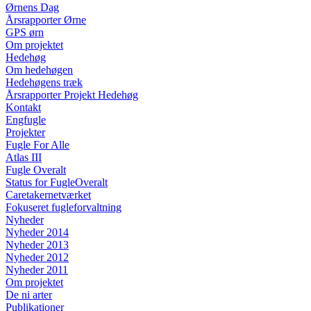
Ørnens Dag
Årsrapporter Ørne
GPS ørn
Om projektet
Hedehøg
Om hedehøgen
Hedehøgens træk
Årsrapporter Projekt Hedehøg
Kontakt
Engfugle
Projekter
Fugle For Alle
Atlas III
Fugle Overalt
Status for FugleOveralt
Caretakernetværket
Fokuseret fugleforvaltning
Nyheder
Nyheder 2014
Nyheder 2013
Nyheder 2012
Nyheder 2011
Om projektet
De ni arter
Publikationer