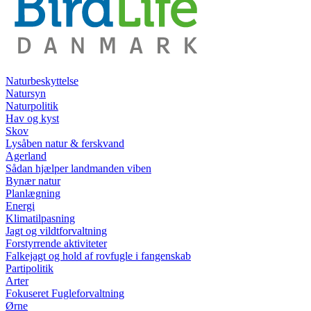
Naturbeskyttelse
Natursyn
Naturpolitik
Hav og kyst
Skov
Lysåben natur & ferskvand
Agerland
Sådan hjælper landmanden viben
Bynær natur
Planlægning
Energi
Klimatilpasning
Jagt og vildtforvaltning
Forstyrrende aktiviteter
Falkejagt og hold af rovfugle i fangenskab
Partipolitik
Arter
Fokuseret Fugleforvaltning
Ørne