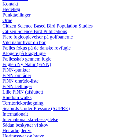
Kontakt
Hedehøg
Punkttællinger
Ørne
Citizen Science Based Bird Population Studies
Citizen Science Bird Publications
Flere fugleoplevelser på golfbanerne
Vild natur hvor du bor
Fælles fokus på de danske rovfugle
Klogere på kragefugle
Fællesskab gennem fugle
Fugle i Ny Natur (FiNN)
FiNN-punkter
FiNN-områder
FiNN område-liste
FiNN-tællinger
Lille FiNN (afsluttet)
Random walks
Territoriekortlægning
Seabirds Under Pressure (SUPRE)
Internationalt
International skovbeskyttelse
Sådan beskytter vi skov
Her arbejder vi
Høringssvar og breve