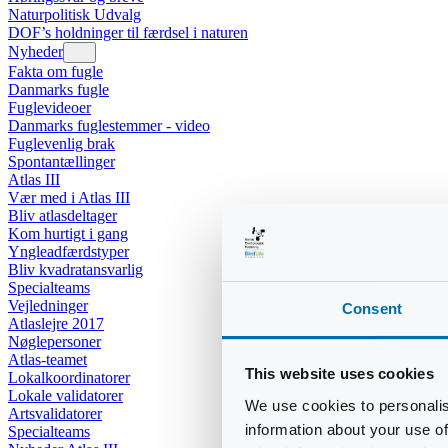
Naturpolitisk Udvalg
DOF’s holdninger til færdsel i naturen
Nyheder
Fakta om fugle
Danmarks fugle
Fuglevideoer
Danmarks fuglestemmer - video
Fuglevenlig brak
Spontantællinger
Atlas III
Vær med i Atlas III
Bliv atlasdeltager
Kom hurtigt i gang
Yngleadfærdstyper
Bliv kvadratansvarlig
Specialteams
Vejledninger
Consent
Atlaslejre 2017
Nøglepersoner
Atlas-teamet
This website uses cookies
Lokalkoordinatorer
Lokale validatorer
We use cookies to personalis
Artsvalidatorer
information about your use of
Specialteams