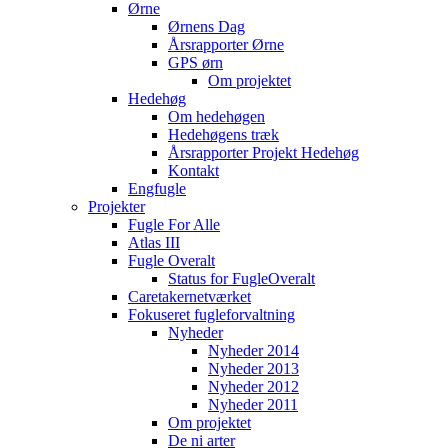
Ørne
Ørnens Dag
Årsrapporter Ørne
GPS ørn
Om projektet
Hedehøg
Om hedehøgen
Hedehøgens træk
Årsrapporter Projekt Hedehøg
Kontakt
Engfugle
Projekter
Fugle For Alle
Atlas III
Fugle Overalt
Status for FugleOveralt
Caretakernetværket
Fokuseret fugleforvaltning
Nyheder
Nyheder 2014
Nyheder 2013
Nyheder 2012
Nyheder 2011
Om projektet
De ni arter