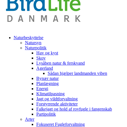
Naturbeskyttelse
Natursyn
Naturpolitik
Hav og kyst
Skov
Lysåben natur & ferskvand
Agerland
Sådan hjælper landmanden viben
Bynær natur
Planlægning
Energi
Klimatilpasning
Jagt og vildtforvaltning
Forstyrrende aktiviteter
Falkejagt og hold af rovfugle i fangenskab
Partipolitik
Arter
Fokuseret Fugleforvaltning