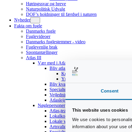
Høringssvar og breve
Naturpolitisk Udvalg
DOF’s holdninger til færdsel i naturen
Nyheder
Fakta om fugle
Danmarks fugle
Fuglevideoer
Danmarks fuglestemmer - video
Fuglevenlig brak
Spontantællinger
Atlas III
Vær med i Atlas III
Bliv atlasdeltager
Kom hurtigt i gang
Yngleadfærdstyper
Bliv kvadratansvarlig
Specialteams
Consent
Vejledninger
Atlaslejre 2017
Nøglepersoner
This website uses cookies
Atlas-teamet
Lokalkoordinatorer
We use cookies to personalis
Lokale validatorer
information about your use of
Artsvalidatorer
Specialteams