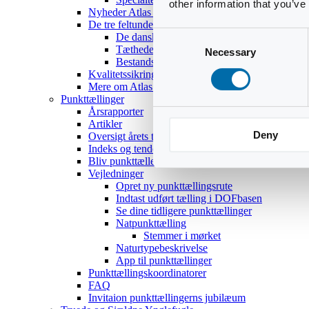
other information that you’ve
Nyheder Atlas III
De tre feltundersøgelser
Consent
De danske ynglefugles udbredelse
Tætheder og bestandsestimater
Necessary
Selection
Bestandsoptællinger af 18 udvalgte arter
Kvalitetssikring
Mere om Atlas III
Punkttællinger
Årsrapporter
Artikler
Deny
Oversigt årets temaer
Indeks og tendenser
Bliv punkttæller
Vejledninger
Opret ny punkttællingsrute
Indtast udført tælling i DOFbasen
Se dine tidligere punkttællinger
Natpunkttælling
Stemmer i mørket
Naturtypebeskrivelse
App til punkttællinger
Punkttællingskoordinatorer
FAQ
Invitaion punkttællingerns jubilæum