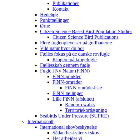
Publikationer
Kontakt
Hedehøg
Punkttællinger
Ørne
Citizen Science Based Bird Population Studies
Citizen Science Bird Publications
Flere fugleoplevelser på golfbanerne
Vild natur hvor du bor
Fælles fokus på de danske rovfugle
Klogere på kragefugle
Fællesskab gennem fugle
Fugle i Ny Natur (FiNN)
FiNN-punkter
FiNN-områder
FiNN område-liste
FiNN-tællinger
Lille FiNN (afsluttet)
Random walks
Territoriekortlægning
Seabirds Under Pressure (SUPRE)
Internationalt
International skovbeskyttelse
Sådan beskytter vi skov
Her arbejder vi