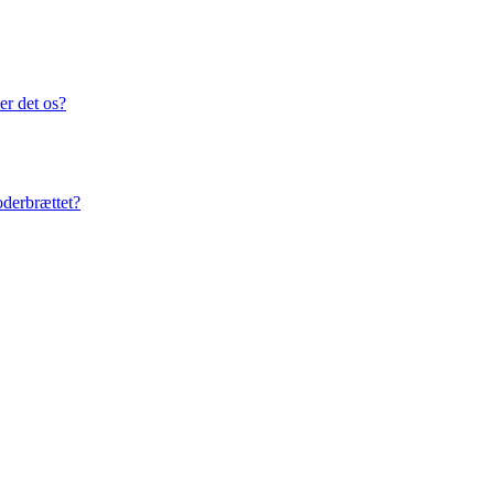
er det os?
oderbrættet?