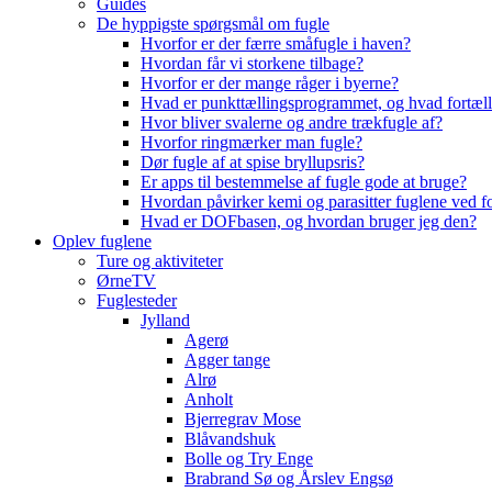
Guides
De hyppigste spørgsmål om fugle
Hvorfor er der færre småfugle i haven?
Hvordan får vi storkene tilbage?
Hvorfor er der mange råger i byerne?
Hvad er punkttællingsprogrammet, og hvad fortæll
Hvor bliver svalerne og andre trækfugle af?
Hvorfor ringmærker man fugle?
Dør fugle af at spise bryllupsris?
Er apps til bestemmelse af fugle gode at bruge?
Hvordan påvirker kemi og parasitter fuglene ved f
Hvad er DOFbasen, og hvordan bruger jeg den?
Oplev fuglene
Ture og aktiviteter
ØrneTV
Fuglesteder
Jylland
Agerø
Agger tange
Alrø
Anholt
Bjerregrav Mose
Blåvandshuk
Bolle og Try Enge
Brabrand Sø og Årslev Engsø