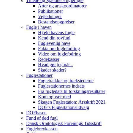
Truede og Sjældne Ynglefugle
Arter og artskoordinatorer
Publikationer
Vejledninger
Bestandsopgørelser
Fugle i haven
Hjælp havens fugle
Kend din rovfugl
Fuglevenlig have
Fakta om fuglefodring
Video om fuglefodring
Redekasser
Hvad gør jeg når...
Skader skader?
Fuglestationer
Fugletrækket og trækstederne
Fuglestationernes indsats
Fra fugledata til forskningsresultater
Kom og vær med
Skagen Fuglestation: Årsskrift 2021
DOF's Fuglestationsudvalg
DOFbasen
Fund af død fugl
Dansk Ornitologisk Forenings Tidsskrift
Fuglebrevkassen