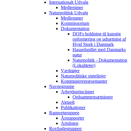
Internationalt Udvalg
Medlemmer
Naturpolitisk Udvalg
Medlemmer
Kommissorium
Dokumentation
DOFs holdning til kunstig
opformering og udsætning af
Hvid Stork i Danmark
Hasardspillet med Danmarks
natur
Naturpolitik - Dokumentation
(Lokaliteter)
Værktøjer
Naturpolitiske sigtelinjer
Kommunerepræsentanter
Navnegruppe
Arbejdsprincipper
Ordsammensætninger
Aktuelt
Publikationer
Rapportgruppen
Årsrapporter
Artslisten
Rovfuglegruppen