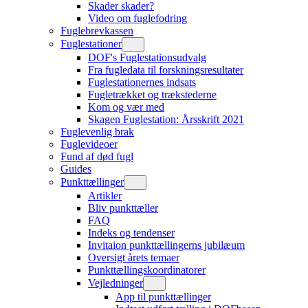
Skader skader?
Video om fuglefodring
Fuglebrevkassen
Fuglestationer
DOF's Fuglestationsudvalg
Fra fugledata til forskningsresultater
Fuglestationernes indsats
Fugletrækket og trækstederne
Kom og vær med
Skagen Fuglestation: Årsskrift 2021
Fuglevenlig brak
Fuglevideoer
Fund af død fugl
Guides
Punkttællinger
Artikler
Bliv punkttæller
FAQ
Indeks og tendenser
Invitaion punkttællingerns jubilæum
Oversigt årets temaer
Punkttællingskoordinatorer
Vejledninger
App til punkttællinger