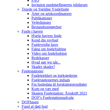
FAQ
Invitaion punkttællingerns jubilæum
Truede og Sjældne Ynglefugle
Arter og artskoordinatorer
Publikationer
Vejledninger
Bestandsopgørelser
Fugle i haven
Hjælp havens fugle
Kend din rovfugl
Fuglevenlig have
Fakta om fuglefodring
Video om fuglefodring
Redekasser
Hvad gør jeg når...
Skader skader?
Fuglestationer
Fugletrækket og trækstederne
Fuglestationernes indsats
Fra fugledata til forskningsresultater
Kom og vær med
Skagen Fuglestation: Årsskrift 2021
DOF's Fuglestationsudvalg
DOFbasen
Fund af død fugl