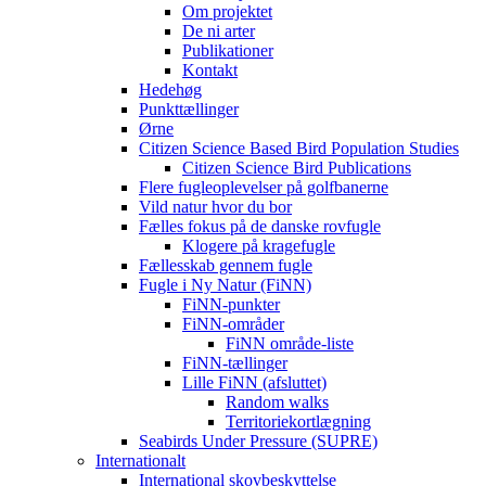
Om projektet
De ni arter
Publikationer
Kontakt
Hedehøg
Punkttællinger
Ørne
Citizen Science Based Bird Population Studies
Citizen Science Bird Publications
Flere fugleoplevelser på golfbanerne
Vild natur hvor du bor
Fælles fokus på de danske rovfugle
Klogere på kragefugle
Fællesskab gennem fugle
Fugle i Ny Natur (FiNN)
FiNN-punkter
FiNN-områder
FiNN område-liste
FiNN-tællinger
Lille FiNN (afsluttet)
Random walks
Territoriekortlægning
Seabirds Under Pressure (SUPRE)
Internationalt
International skovbeskyttelse