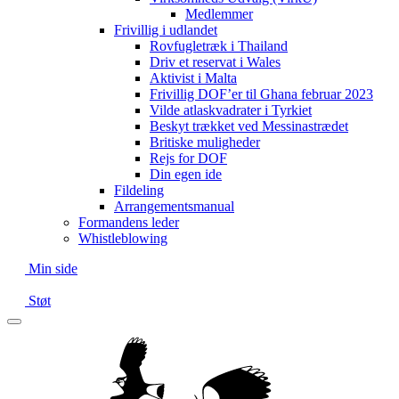
Medlemmer
Frivillig i udlandet
Rovfugletræk i Thailand
Driv et reservat i Wales
Aktivist i Malta
Frivillig DOF’er til Ghana februar 2023
Vilde atlaskvadrater i Tyrkiet
Beskyt trækket ved Messinastrædet
Britiske muligheder
Rejs for DOF
Din egen ide
Fildeling
Arrangementsmanual
Formandens leder
Whistleblowing
Min side
Støt