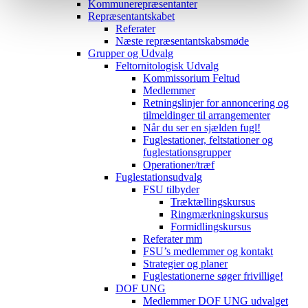
Kommunerepræsentanter
Repræsentantskabet
Referater
Næste repræsentantskabsmøde
Grupper og Udvalg
Feltornitologisk Udvalg
Kommissorium Feltud
Medlemmer
Retningslinjer for annoncering og
tilmeldinger til arrangementer
Når du ser en sjælden fugl!
Fuglestationer, feltstationer og
fuglestationsgrupper
Operationer/træf
Fuglestationsudvalg
FSU tilbyder
Træktællingskursus
Ringmærkningskursus
Formidlingskursus
Referater mm
FSU’s medlemmer og kontakt
Strategier og planer
Fuglestationerne søger frivillige!
DOF UNG
Medlemmer DOF UNG udvalget