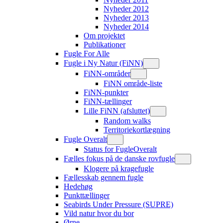
Nyheder 2012
Nyheder 2013
Nyheder 2014
Om projektet
Publikationer
Fugle For Alle
Fugle i Ny Natur (FiNN)
FiNN-områder
FiNN område-liste
FiNN-punkter
FiNN-tællinger
Lille FiNN (afsluttet)
Random walks
Territoriekortlægning
Fugle Overalt
Status for FugleOveralt
Fælles fokus på de danske rovfugle
Klogere på kragefugle
Fællesskab gennem fugle
Hedehøg
Punkttællinger
Seabirds Under Pressure (SUPRE)
Vild natur hvor du bor
Ørne