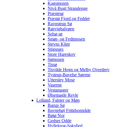
Kagsmosen
Nivå Bugt Strandenge
Præstesø
Præstø Fjord og Feddet
Ravnstrup Sø
Rørvighalvøen
Selsø sø
Smør- og Fedtmosen
Stevns Klint
Stigsnæs
Store Hareskov
Sømosen
Tissø
Tisvilde Hegn og Melby Overdrev
Tystrup-Bavelse Søerne
Utterslev Mose
Vaserne
Vestamager
Ølsemagle Revle
Lolland, Falster og Møn
Barup Sø
Bavnehøj Fritidsområde
Bøtø Nor
Gedser Odde
Hyllekrog-Saksfjed