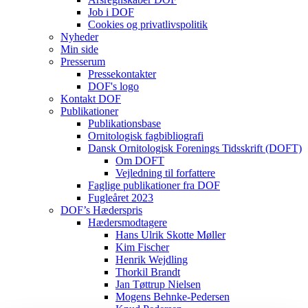
Job i DOF
Cookies og privatlivspolitik
Nyheder
Min side
Presserum
Pressekontakter
DOF's logo
Kontakt DOF
Publikationer
Publikationsbase
Ornitologisk fagbibliografi
Dansk Ornitologisk Forenings Tidsskrift (DOFT)
Om DOFT
Vejledning til forfattere
Faglige publikationer fra DOF
Fugleåret 2023
DOF’s Hæderspris
Hædersmodtagere
Hans Ulrik Skotte Møller
Kim Fischer
Henrik Wejdling
Thorkil Brandt
Jan Tøttrup Nielsen
Mogens Behnke-Pedersen