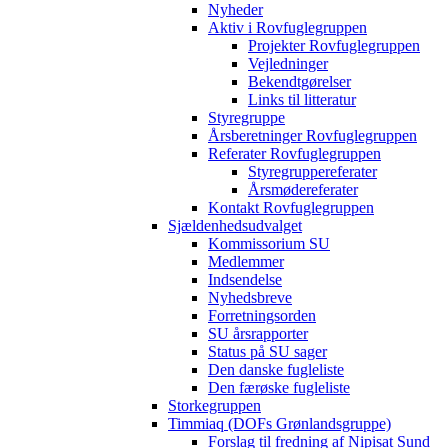
Nyheder
Aktiv i Rovfuglegruppen
Projekter Rovfuglegruppen
Vejledninger
Bekendtgørelser
Links til litteratur
Styregruppe
Årsberetninger Rovfuglegruppen
Referater Rovfuglegruppen
Styregruppereferater
Årsmødereferater
Kontakt Rovfuglegruppen
Sjældenhedsudvalget
Kommissorium SU
Medlemmer
Indsendelse
Nyhedsbreve
Forretningsorden
SU årsrapporter
Status på SU sager
Den danske fugleliste
Den færøske fugleliste
Storkegruppen
Timmiaq (DOFs Grønlandsgruppe)
Forslag til fredning af Nipisat Sund