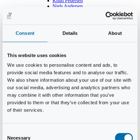
Knud Pedersen
Niels Andersen
Hans Lind
Jens Mikkel Lausten
Tim Andersen
Per Janfelt
Consent
Details
About
Christian Hjorth
Per Ekberg Pedersen
Peter Andersen
Kjeld Hansen
This website uses cookies
Niels Thomas Rosenberg
Benny Gensbøl
We use cookies to personalise content and ads, to
Bent Jakobsen
provide social media features and to analyse our traffic.
Svend Andersen
Bent Wigh
We also share information about your use of our site with
Jens-Kjeld Jensen
our social media, advertising and analytics partners who
Jon Fjeldså
may combine it with other information that you’ve
William Carøe Aarestrup
Erik Mølgaard
provided to them or that they’ve collected from your use
Klaus Malling Olsen
of their services.
Brian Zobbe
Peter Lange
Kurt Due Johansen
Niels Peter Andreasen
Consent
Preben Berg
Necessary
Selection