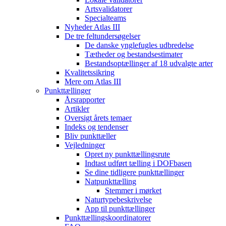
Artsvalidatorer
Specialteams
Nyheder Atlas III
De tre feltundersøgelser
De danske ynglefugles udbredelse
Tætheder og bestandsestimater
Bestandsoptællinger af 18 udvalgte arter
Kvalitetssikring
Mere om Atlas III
Punkttællinger
Årsrapporter
Artikler
Oversigt årets temaer
Indeks og tendenser
Bliv punkttæller
Vejledninger
Opret ny punkttællingsrute
Indtast udført tælling i DOFbasen
Se dine tidligere punkttællinger
Natpunkttælling
Stemmer i mørket
Naturtypebeskrivelse
App til punkttællinger
Punkttællingskoordinatorer