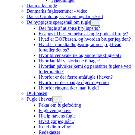
Vejledninger
Danmarks fugle
Danmarks fuglestemmer - video
Dansk Ornitologisk Forenings Tidsskrift
De hyppigste spørgsmål om fugle
Dør fugle af at spise bryllupsris?
Er apps til bestemmelse af fugle gode at bruge?
Hvad er DOFbasen, og hvordan bruger jeg den?
Hvad er punkttællingsprogrammet, og hvad
fortæller det os?
Hvor bliver svalerne og andre trækfugle af?
Hvordan får vi storkene tilbage?
Hvordan påvirker kemi og parasitter fuglene ved
foderbrættet?
Hvorfor er der færre småfugle i haven?
Hvorfor er der mange råger i byerne?
Hvorfor ringmærker man fugle?
DOFbasen
Fugle i haven
Fakta om fuglefodring
Fuglevenlig have
Hjælp havens fugle
Hvad gør jeg når...
Kend din rovfugl
Redekasser