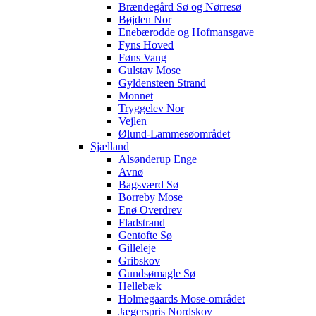
Brændegård Sø og Nørresø
Bøjden Nor
Enebærodde og Hofmansgave
Fyns Hoved
Føns Vang
Gulstav Mose
Gyldensteen Strand
Monnet
Tryggelev Nor
Vejlen
Ølund-Lammesøområdet
Sjælland
Alsønderup Enge
Avnø
Bagsværd Sø
Borreby Mose
Enø Overdrev
Fladstrand
Gentofte Sø
Gilleleje
Gribskov
Gundsømagle Sø
Hellebæk
Holmegaards Mose-området
Jægerspris Nordskov