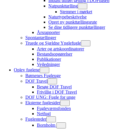
Indtast udført tælling i DOFbasen
Natpunkttælling
Stemmer i mørket
Naturtypebeskrivelse
Opret ny punkttællingsrute
Se dine tidligere punkttællinger
Årsrapporter
Spontantællinger
Truede og Sjældne Ynglefugle
Arter og artskoordinatorer
Bestandsopgørelser
Publikationer
Vejledninger
Oplev fuglene
Børnenes Fugleuge
DOF Travel
Besøg DOF Travel
Frivillig i DOF Travel
DOF UNG: Fugle for unge
Eksterne fuglesider
Fugleværnsfonden
Netfugl
Fuglesteder
Bornholm