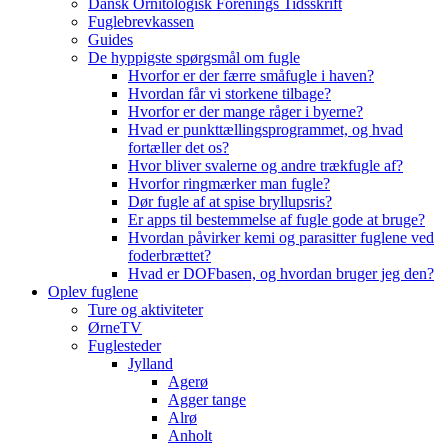
Dansk Ornitologisk Forenings Tidsskrift
Fuglebrevkassen
Guides
De hyppigste spørgsmål om fugle
Hvorfor er der færre småfugle i haven?
Hvordan får vi storkene tilbage?
Hvorfor er der mange råger i byerne?
Hvad er punkttællingsprogrammet, og hvad
fortæller det os?
Hvor bliver svalerne og andre trækfugle af?
Hvorfor ringmærker man fugle?
Dør fugle af at spise bryllupsris?
Er apps til bestemmelse af fugle gode at bruge?
Hvordan påvirker kemi og parasitter fuglene ved
foderbrættet?
Hvad er DOFbasen, og hvordan bruger jeg den?
Oplev fuglene
Ture og aktiviteter
ØrneTV
Fuglesteder
Jylland
Agerø
Agger tange
Alrø
Anholt