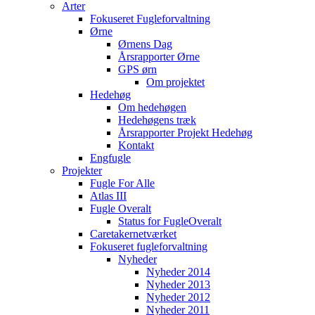
Arter
Fokuseret Fugleforvaltning
Ørne
Ørnens Dag
Årsrapporter Ørne
GPS ørn
Om projektet
Hedehøg
Om hedehøgen
Hedehøgens træk
Årsrapporter Projekt Hedehøg
Kontakt
Engfugle
Projekter
Fugle For Alle
Atlas III
Fugle Overalt
Status for FugleOveralt
Caretakernetværket
Fokuseret fugleforvaltning
Nyheder
Nyheder 2014
Nyheder 2013
Nyheder 2012
Nyheder 2011