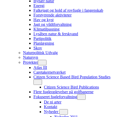
Bynær natur
Energi
Falkejagt og hold af rovfugle i fangenskab
Forstyrrende aktiviteter
Hav og kyst
Jagt og vildtforvaltning
Klimatilpasning
Lysåben natur & ferskvand
Partipolitik
Planlægning
Skov
Naturpolitisk Udvalg
Natursyn
Projekter
Atlas III
Caretakernetværket
Citizen Science Based Bird Population Studies
Citizen Science Bird Publications
Flere fugleoplevelser på golfbanerne
Fokuseret fugleforvaltning
De ni arter
Kontakt
Nyheder
Nyheder 2011