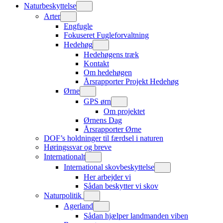
Naturbeskyttelse
Arter
Engfugle
Fokuseret Fugleforvaltning
Hedehøg
Hedehøgens træk
Kontakt
Om hedehøgen
Årsrapporter Projekt Hedehøg
Ørne
GPS ørn
Om projektet
Ørnens Dag
Årsrapporter Ørne
DOF’s holdninger til færdsel i naturen
Høringssvar og breve
Internationalt
International skovbeskyttelse
Her arbejder vi
Sådan beskytter vi skov
Naturpolitik
Agerland
Sådan hjælper landmanden viben