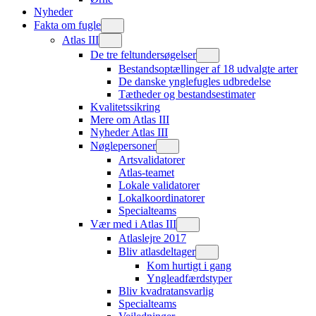
Nyheder
Fakta om fugle
Atlas III
De tre feltundersøgelser
Bestandsoptællinger af 18 udvalgte arter
De danske ynglefugles udbredelse
Tætheder og bestandsestimater
Kvalitetssikring
Mere om Atlas III
Nyheder Atlas III
Nøglepersoner
Artsvalidatorer
Atlas-teamet
Lokale validatorer
Lokalkoordinatorer
Specialteams
Vær med i Atlas III
Atlaslejre 2017
Bliv atlasdeltager
Kom hurtigt i gang
Yngleadfærdstyper
Bliv kvadratansvarlig
Specialteams