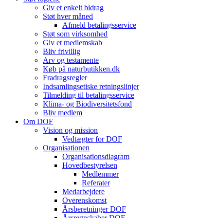
Giv et enkelt bidrag
Støt hver måned
Afmeld betalingsservice
Støt som virksomhed
Giv et medlemskab
Bliv frivillig
Arv og testamente
Køb på naturbutikken.dk
Fradragsregler
Indsamlingsetiske retningslinjer
Tilmelding til betalingsservice
Klima- og Biodiversitetsfond
Bliv medlem
Om DOF
Vision og mission
Vedtægter for DOF
Organisationen
Organisationsdiagram
Hovedbestyrelsen
Medlemmer
Referater
Medarbejdere
Overenskomst
Årsberetninger DOF
Årsregnskaber DOF