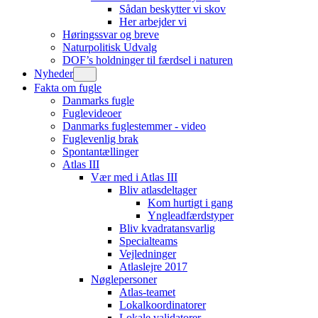
Sådan beskytter vi skov
Her arbejder vi
Høringssvar og breve
Naturpolitisk Udvalg
DOF’s holdninger til færdsel i naturen
Nyheder
Fakta om fugle
Danmarks fugle
Fuglevideoer
Danmarks fuglestemmer - video
Fuglevenlig brak
Spontantællinger
Atlas III
Vær med i Atlas III
Bliv atlasdeltager
Kom hurtigt i gang
Yngleadfærdstyper
Bliv kvadratansvarlig
Specialteams
Vejledninger
Atlaslejre 2017
Nøglepersoner
Atlas-teamet
Lokalkoordinatorer
Lokale validatorer