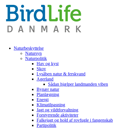
Naturbeskyttelse
Natursyn
Naturpolitik
Hav og kyst
Skov
Lysåben natur & ferskvand
Agerland
Sådan hjælper landmanden viben
Bynær natur
Planlægning
Energi
Klimatilpasning
Jagt og vildtforvaltning
Forstyrrende aktiviteter
Falkejagt og hold af rovfugle i fangenskab
Partipolitik