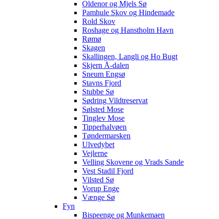
Oldenor og Mjels Sø
Pamhule Skov og Hindemade
Rold Skov
Roshage og Hanstholm Havn
Rømø
Skagen
Skallingen, Langli og Ho Bugt
Skjern Å-dalen
Sneum Engsø
Stavns Fjord
Stubbe Sø
Sødring Vildtreservat
Sølsted Mose
Tinglev Mose
Tipperhalvøen
Tøndermarsken
Ulvedybet
Vejlerne
Velling Skovene og Vrads Sande
Vest Stadil Fjord
Vilsted Sø
Vorup Enge
Vænge Sø
Fyn
Bispeenge og Munkemaen