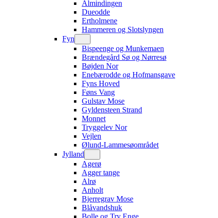
Almindingen
Dueodde
Ertholmene
Hammeren og Slotslyngen
Fyn
Bispeenge og Munkemaen
Brændegård Sø og Nørresø
Bøjden Nor
Enebærodde og Hofmansgave
Fyns Hoved
Føns Vang
Gulstav Mose
Gyldensteen Strand
Monnet
Tryggelev Nor
Vejlen
Ølund-Lammesøområdet
Jylland
Agerø
Agger tange
Alrø
Anholt
Bjerregrav Mose
Blåvandshuk
Bolle og Try Enge