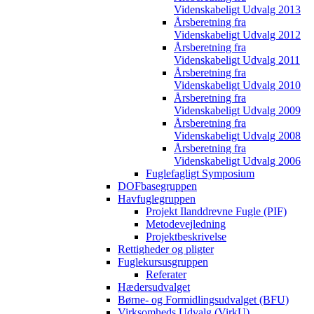
Videnskabeligt Udvalg 2013
Årsberetning fra
Videnskabeligt Udvalg 2012
Årsberetning fra
Videnskabeligt Udvalg 2011
Årsberetning fra
Videnskabeligt Udvalg 2010
Årsberetning fra
Videnskabeligt Udvalg 2009
Årsberetning fra
Videnskabeligt Udvalg 2008
Årsberetning fra
Videnskabeligt Udvalg 2006
Fuglefagligt Symposium
DOFbasegruppen
Havfuglegruppen
Projekt Ilanddrevne Fugle (PIF)
Metodevejledning
Projektbeskrivelse
Rettigheder og pligter
Fuglekursusgruppen
Referater
Hædersudvalget
Børne- og Formidlingsudvalget (BFU)
Virksomheds Udvalg (VirkU)