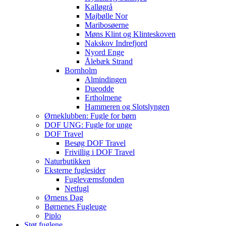
Kalløgrå
Majbølle Nor
Maribosøerne
Møns Klint og Klinteskoven
Nakskov Indrefjord
Nyord Enge
Ålebæk Strand
Bornholm
Almindingen
Dueodde
Ertholmene
Hammeren og Slotslyngen
Ørneklubben: Fugle for børn
DOF UNG: Fugle for unge
DOF Travel
Besøg DOF Travel
Frivillig i DOF Travel
Naturbutikken
Eksterne fuglesider
Fugleværnsfonden
Netfugl
Ørnens Dag
Børnenes Fugleuge
Piplo
Støt fuglene