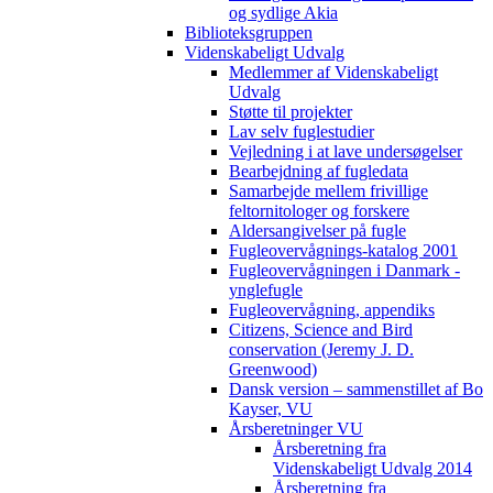
og sydlige Akia
Biblioteksgruppen
Videnskabeligt Udvalg
Medlemmer af Videnskabeligt
Udvalg
Støtte til projekter
Lav selv fuglestudier
Vejledning i at lave undersøgelser
Bearbejdning af fugledata
Samarbejde mellem frivillige
feltornitologer og forskere
Aldersangivelser på fugle
Fugleovervågnings-katalog 2001
Fugleovervågningen i Danmark -
ynglefugle
Fugleovervågning, appendiks
Citizens, Science and Bird
conservation (Jeremy J. D.
Greenwood)
Dansk version – sammenstillet af Bo
Kayser, VU
Årsberetninger VU
Årsberetning fra
Videnskabeligt Udvalg 2014
Årsberetning fra