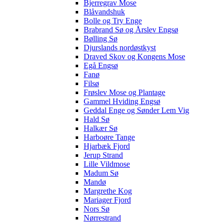
Bjerregrav Mose
Blåvandshuk
Bolle og Try Enge
Brabrand Sø og Årslev Engsø
Bølling Sø
Djurslands nordøstkyst
Draved Skov og Kongens Mose
Egå Engsø
Fanø
Filsø
Frøslev Mose og Plantage
Gammel Hviding Engsø
Geddal Enge og Sønder Lem Vig
Hald Sø
Halkær Sø
Harboøre Tange
Hjarbæk Fjord
Jerup Strand
Lille Vildmose
Madum Sø
Mandø
Margrethe Kog
Mariager Fjord
Nors Sø
Nørrestrand