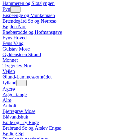
Hammeren og Slotslyngen
Fyn
Bispeenge og Munkemaen
Brændegård Sø og Nørresø
Bøjden Nor
Enebærodde og Hofmansgave
Fyns Hoved
Føns Vang
Gulstav Mose
Gyldensteen Strand
Monnet
Tryggelev Nor
Vejlen
Ølund-Lammesøområdet
Jylland
Agerø
Agger tange
Alrø
Anholt
Bjerregrav Mose
Blåvandshuk
Bolle og Try Enge
Brabrand Sø og Årslev Engsø
Bølling Sø