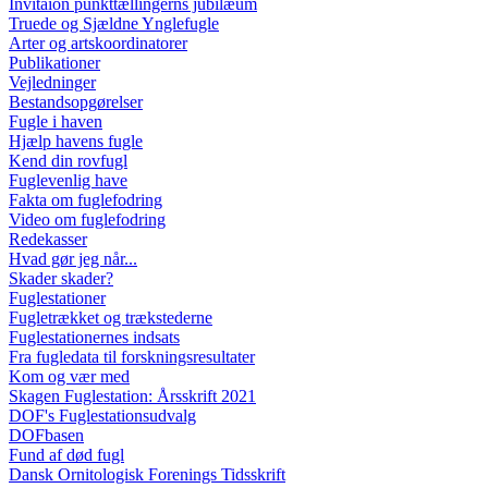
Invitaion punkttællingerns jubilæum
Truede og Sjældne Ynglefugle
Arter og artskoordinatorer
Publikationer
Vejledninger
Bestandsopgørelser
Fugle i haven
Hjælp havens fugle
Kend din rovfugl
Fuglevenlig have
Fakta om fuglefodring
Video om fuglefodring
Redekasser
Hvad gør jeg når...
Skader skader?
Fuglestationer
Fugletrækket og trækstederne
Fuglestationernes indsats
Fra fugledata til forskningsresultater
Kom og vær med
Skagen Fuglestation: Årsskrift 2021
DOF's Fuglestationsudvalg
DOFbasen
Fund af død fugl
Dansk Ornitologisk Forenings Tidsskrift