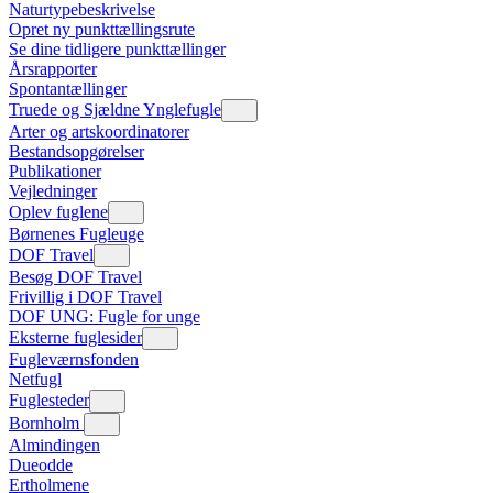
Naturtypebeskrivelse
Opret ny punkttællingsrute
Se dine tidligere punkttællinger
Årsrapporter
Spontantællinger
Truede og Sjældne Ynglefugle
Arter og artskoordinatorer
Bestandsopgørelser
Publikationer
Vejledninger
Oplev fuglene
Børnenes Fugleuge
DOF Travel
Besøg DOF Travel
Frivillig i DOF Travel
DOF UNG: Fugle for unge
Eksterne fuglesider
Fugleværnsfonden
Netfugl
Fuglesteder
Bornholm
Almindingen
Dueodde
Ertholmene