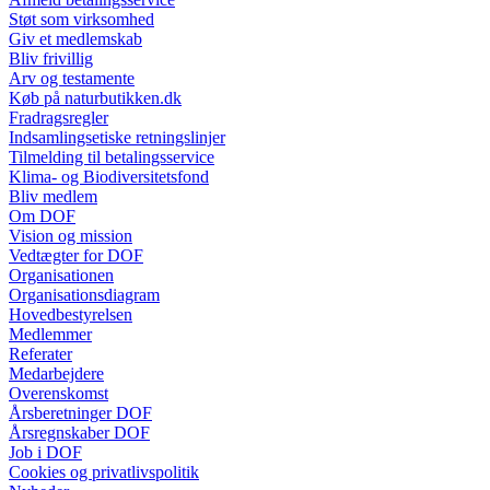
Støt som virksomhed
Giv et medlemskab
Bliv frivillig
Arv og testamente
Køb på naturbutikken.dk
Fradragsregler
Indsamlingsetiske retningslinjer
Tilmelding til betalingsservice
Klima- og Biodiversitetsfond
Bliv medlem
Om DOF
Vision og mission
Vedtægter for DOF
Organisationen
Organisationsdiagram
Hovedbestyrelsen
Medlemmer
Referater
Medarbejdere
Overenskomst
Årsberetninger DOF
Årsregnskaber DOF
Job i DOF
Cookies og privatlivspolitik