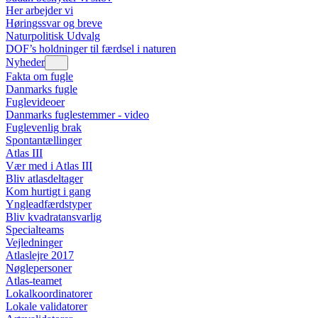
Her arbejder vi
Høringssvar og breve
Naturpolitisk Udvalg
DOF’s holdninger til færdsel i naturen
Nyheder
Fakta om fugle
Danmarks fugle
Fuglevideoer
Danmarks fuglestemmer - video
Fuglevenlig brak
Spontantællinger
Atlas III
Vær med i Atlas III
Bliv atlasdeltager
Kom hurtigt i gang
Yngleadfærdstyper
Bliv kvadratansvarlig
Specialteams
Vejledninger
Atlaslejre 2017
Nøglepersoner
Atlas-teamet
Lokalkoordinatorer
Lokale validatorer