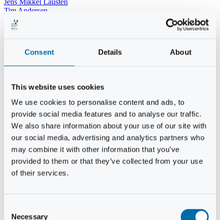
Jens Mikkel Lausten
Tim Andersen
Per Janfelt
Christian Hjorth
Per Ekberg Pedersen
Peter Andersen
Consent
Details
About
Kjeld Hansen
Niels Thomas Rosenberg
Benny Gensbøl
Bent Jakobsen
This website uses cookies
Svend Andersen
Bent Wigh
We use cookies to personalise content and ads, to
Jens-Kjeld Jensen
provide social media features and to analyse our traffic.
Jon Fjeldså
William Carøe Aarestrup
We also share information about your use of our site with
Erik Mølgaard
our social media, advertising and analytics partners who
Klaus Malling Olsen
may combine it with other information that you’ve
Brian Zobbe
Peter Lange
provided to them or that they’ve collected from your use
Kurt Due Johansen
of their services.
Niels Peter Andreasen
Preben Berg
Jette Clemmensen
Stinne Aastrup
Consent
Jesper Tofft
Necessary
Selection