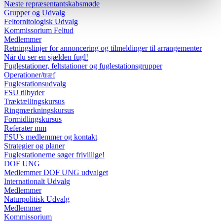
Næste repræsentantskabsmøde
Grupper og Udvalg
Feltornitologisk Udvalg
Kommissorium Feltud
Medlemmer
Retningslinjer for annoncering og tilmeldinger til arrangementer
Når du ser en sjælden fugl!
Fuglestationer, feltstationer og fuglestationsgrupper
Operationer/træf
Fuglestationsudvalg
FSU tilbyder
Træktællingskursus
Ringmærkningskursus
Formidlingskursus
Referater mm
FSU’s medlemmer og kontakt
Strategier og planer
Fuglestationerne søger frivillige!
DOF UNG
Medlemmer DOF UNG udvalget
Internationalt Udvalg
Medlemmer
Naturpolitisk Udvalg
Medlemmer
Kommissorium