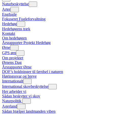
Naturbeskyttelse
Arter
Engfugle
Fokuseret Fugleforvaltning
Hedehøg
Hedehøgens træk
Kontakt
Om hedehøgen
Årsrapporter Projekt Hedehøg
Ørne
GPS ørn
Om projektet
Ørnens Dag
Årsrapporter Ørne
DOF’s holdninger til færdsel i naturen
Høringssvar og breve
Internationalt
International skovbeskyttelse
Her arbejder vi
Sådan beskytter vi skov
Naturpolitik
Agerland
Sådan hjælper landmanden viben