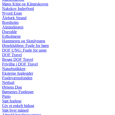
Møns Klint og Klinteskoven
Nakskov Indrefjord
Nyord Enge
Ålebæk Strand
Bornholm
Almindingen
Dueodde
Ertholmene
Hammeren og Slotslyngen
Ørneklubben: Fugle for børn
DOF UNG: Fugle for unge
DOF Travel
Besøg DOF Travel
Frivillig i DOF Travel
Naturbutikken
Eksterne fuglesider
Fugleværnsfonden
Netfugl
Ørnens Dag
Børnenes Fugleuge
Piplo
Støt fuglene
Giv et enkelt bidrag
Støt hver måned
Afmeld betalingsservice