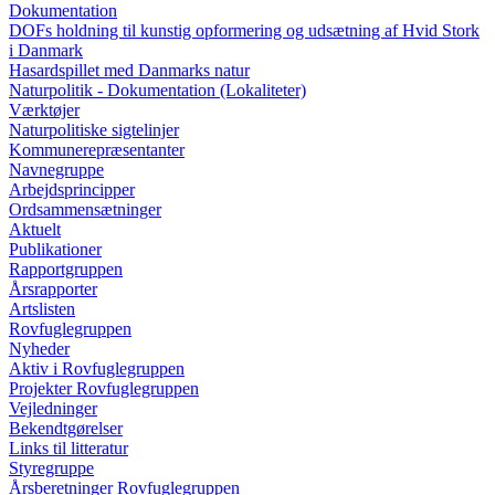
Dokumentation
DOFs holdning til kunstig opformering og udsætning af Hvid Stork
i Danmark
Hasardspillet med Danmarks natur
Naturpolitik - Dokumentation (Lokaliteter)
Værktøjer
Naturpolitiske sigtelinjer
Kommunerepræsentanter
Navnegruppe
Arbejdsprincipper
Ordsammensætninger
Aktuelt
Publikationer
Rapportgruppen
Årsrapporter
Artslisten
Rovfuglegruppen
Nyheder
Aktiv i Rovfuglegruppen
Projekter Rovfuglegruppen
Vejledninger
Bekendtgørelser
Links til litteratur
Styregruppe
Årsberetninger Rovfuglegruppen