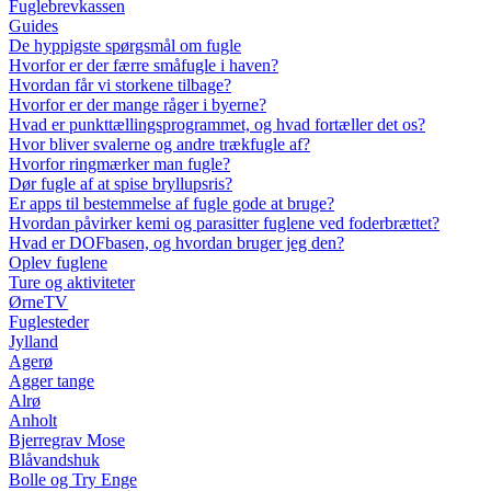
Fuglebrevkassen
Guides
De hyppigste spørgsmål om fugle
Hvorfor er der færre småfugle i haven?
Hvordan får vi storkene tilbage?
Hvorfor er der mange råger i byerne?
Hvad er punkttællingsprogrammet, og hvad fortæller det os?
Hvor bliver svalerne og andre trækfugle af?
Hvorfor ringmærker man fugle?
Dør fugle af at spise bryllupsris?
Er apps til bestemmelse af fugle gode at bruge?
Hvordan påvirker kemi og parasitter fuglene ved foderbrættet?
Hvad er DOFbasen, og hvordan bruger jeg den?
Oplev fuglene
Ture og aktiviteter
ØrneTV
Fuglesteder
Jylland
Agerø
Agger tange
Alrø
Anholt
Bjerregrav Mose
Blåvandshuk
Bolle og Try Enge