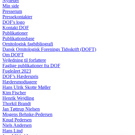
Nyheder
Min side
Presserum
Pressekontakter
DOF's logo
Kontakt DOF
Publikationer
Publikationsbase
Ornitologisk fagbibliografi
Dansk Ornitologisk Forenings Tidsskrift (DOFT)
Om DOFT
Vejledning til forfattere
Faglige publikationer fra DOF
Fugleåret 2023
DOF’s Hæderspris
Hædersmodtagere
Hans Ulrik Skotte Møller
Kim Fischer
Henrik Wejdling
Thorkil Brandt
Jan Tøttrup Nielsen
Mogens Behnke-Pedersen
Knud Pedersen
Niels Andersen
Hans Lind