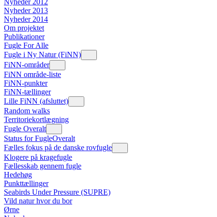
Nyheder 2012
Nyheder 2013
Nyheder 2014
Om projektet
Publikationer
Fugle For Alle
Fugle i Ny Natur (FiNN)
FiNN-områder
FiNN område-liste
FiNN-punkter
FiNN-tællinger
Lille FiNN (afsluttet)
Random walks
Territoriekortlægning
Fugle Overalt
Status for FugleOveralt
Fælles fokus på de danske rovfugle
Klogere på kragefugle
Fællesskab gennem fugle
Hedehøg
Punkttællinger
Seabirds Under Pressure (SUPRE)
Vild natur hvor du bor
Ørne