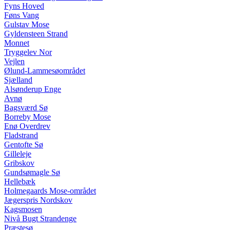
Fyns Hoved
Føns Vang
Gulstav Mose
Gyldensteen Strand
Monnet
Tryggelev Nor
Vejlen
Ølund-Lammesøområdet
Sjælland
Alsønderup Enge
Avnø
Bagsværd Sø
Borreby Mose
Enø Overdrev
Fladstrand
Gentofte Sø
Gilleleje
Gribskov
Gundsømagle Sø
Hellebæk
Holmegaards Mose-området
Jægerspris Nordskov
Kagsmosen
Nivå Bugt Strandenge
Præstesø