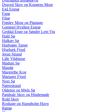
Djurslands nordøstkyst
Draved Skov og Kongens Mose
Egå Engsø
Fanø
Filsø
Frøslev Mose og Plantage
Gammel Hviding Engsø
Geddal Enge og Sønder Lem Vig
Hald Sø
Halkær Sø
Harboøre Tange
Hjarbæk Fjord
Jerup Strand
Lille Vildmose
Madum Sø
Mandø
Margrethe Kog
Mariager Fjord
Nors Sø
Nørrestrand
Oldenor og Mjels Sø
Pamhule Skov og Hindemade
Rold Skov
Roshage og Hanstholm Havn
Rømø