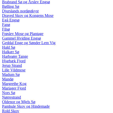
Brabrand Sø og Årslev Engsø
Bølling Sø
Djurslands nordøstkyst
Draved Skov og Kongens Mose
Egå Engsø
Fanø
Filsø
Frøslev Mose og Plantage
Gammel Hviding Engsø
Geddal Enge og Sønder Lem Vig
Hald Sø
Halkær Sø
Harboøre Tange
Hjarbæk Fjord
Jerup Strand
Lille Vildmose
Madum Sø
Mandø
Margrethe Kog
Mariager Fjord
Nors Sø
Nørrestrand
Oldenor og Mjels Sø
Pamhule Skov og Hindemade
Rold Skov