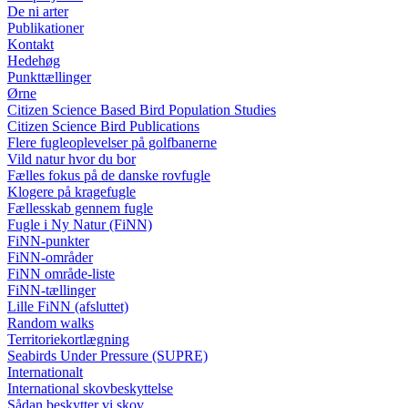
De ni arter
Publikationer
Kontakt
Hedehøg
Punkttællinger
Ørne
Citizen Science Based Bird Population Studies
Citizen Science Bird Publications
Flere fugleoplevelser på golfbanerne
Vild natur hvor du bor
Fælles fokus på de danske rovfugle
Klogere på kragefugle
Fællesskab gennem fugle
Fugle i Ny Natur (FiNN)
FiNN-punkter
FiNN-områder
FiNN område-liste
FiNN-tællinger
Lille FiNN (afsluttet)
Random walks
Territoriekortlægning
Seabirds Under Pressure (SUPRE)
Internationalt
International skovbeskyttelse
Sådan beskytter vi skov