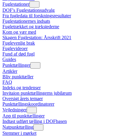
Fuglestationer
DOF's Fuglestationsudvalg
Fra fugledata til forskningsresultater
Fuglestationernes indsats
Fugletrækket og trækstederne
Kom og vær med
Skagen Fuglestation: Årsskrift 2021
Fuglevenlig brak
Fuglevideoer
Fund af død fugl
Guides
Punkttællinger
Artikler
Bliv punkttæller
FAQ
Indeks og tendenser
Invitaion punkttællingerns jubilæum
Oversigt årets temaer
Punkttællingskoordinatorer
Vejledninger
App til punkttællinger
Indtast udført tælling i DOFbasen
Natpunkttælling
Stemmer i mørket