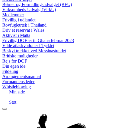
Børne- og Formidlingsudvalget (BFU)
Virksomheds Udvalg (VirkU)
Medlemmer
Frivillig i udlandet
Rovfugletræk i Thailand
Driv et reservat i Wales
Aktivist i Malta
Frivillig DOF’er til Ghana februar 2023
Vilde atlaskvadrater i Tyrkiet
Beskyt trækket ved Messinastrædet
Britiske muligheder
Rejs for DOF
Din egen ide
Fildeling
Arrangementsmanual
Formandens leder
Whistleblowing
Min side
Støt