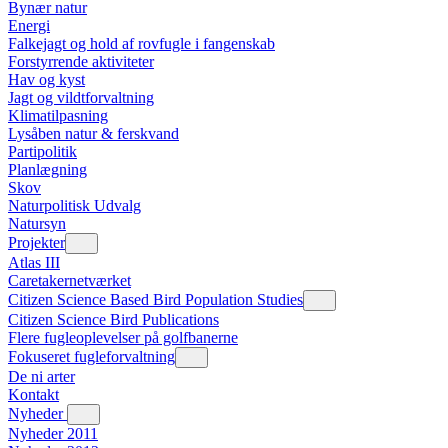
Bynær natur
Energi
Falkejagt og hold af rovfugle i fangenskab
Forstyrrende aktiviteter
Hav og kyst
Jagt og vildtforvaltning
Klimatilpasning
Lysåben natur & ferskvand
Partipolitik
Planlægning
Skov
Naturpolitisk Udvalg
Natursyn
Projekter
Atlas III
Caretakernetværket
Citizen Science Based Bird Population Studies
Citizen Science Bird Publications
Flere fugleoplevelser på golfbanerne
Fokuseret fugleforvaltning
De ni arter
Kontakt
Nyheder
Nyheder 2011