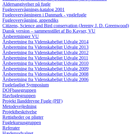
Aldersangivelser på fugle
Fugleovervågnings-katalog 2001
Fugleovervågningen i Danmark - ynglefugle
Fugleovervågning, appendiks
Citizens, Science and Bird conservation (Jeremy J. D. Greenwood)
Dansk version – sammenstillet af Bo Kayser, VU
Årsberetninger VU
Årsberetning fra Videnskabeligt Udvalg 2014
Årsberetning fra Videnskabeligt Udvalg 2013
Årsberetning fra Videnskabeligt Udvalg 2012
Årsberetning fra Videnskabeligt Udvalg 2011
Årsberetning fra Videnskabeligt Udvalg 2010
Årsberetning fra Videnskabeligt Udvalg 2009
Årsberetning fra Videnskabeligt Udvalg 2008
Årsberetning fra Videnskabeligt Udvalg 2006
Fuglefagligt Symposium
DOFbasegruppen
Havfuglegruppen
Projekt Ilanddrevne Fugle (PIF)
Metodevejledning
Projektbeskrivelse
Rettigheder og pligter
Fuglekursusgruppen
Referater
Hædersudvalget