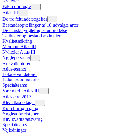
Nyheder
Fakta om fugle
Atlas III
De tre feltundersøgelser
Bestandsoptællinger af 18 udvalgte arter
De danske ynglefugles udbredelse
Tætheder og bestandsestimater
Kvalitetssikring
Mere om Atlas III
Nyheder Atlas III
Nøglepersoner
Artsvalidatorer
Atlas-teamet
Lokale validatorer
Lokalkoordinatorer
Specialteams
Vær med i Atlas III
Atlaslejre 2017
Bliv atlasdeltager
Kom hurtigt i gang
Yngleadfærdstyper
Bliv kvadratansvarlig
Specialteams
Vejledninger