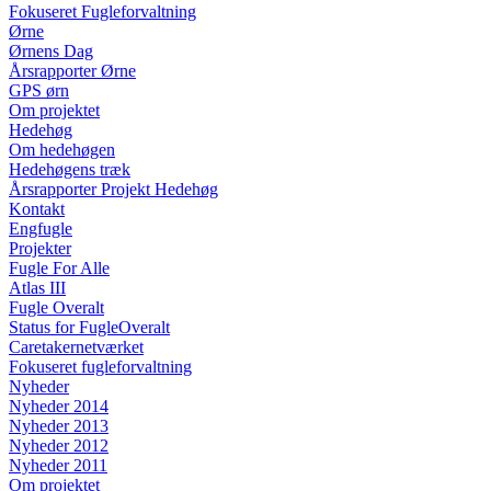
Fokuseret Fugleforvaltning
Ørne
Ørnens Dag
Årsrapporter Ørne
GPS ørn
Om projektet
Hedehøg
Om hedehøgen
Hedehøgens træk
Årsrapporter Projekt Hedehøg
Kontakt
Engfugle
Projekter
Fugle For Alle
Atlas III
Fugle Overalt
Status for FugleOveralt
Caretakernetværket
Fokuseret fugleforvaltning
Nyheder
Nyheder 2014
Nyheder 2013
Nyheder 2012
Nyheder 2011
Om projektet