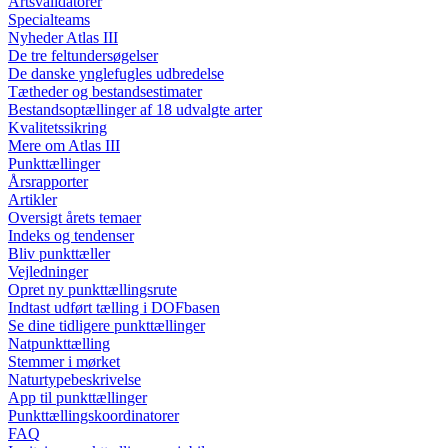
Artsvalidatorer
Specialteams
Nyheder Atlas III
De tre feltundersøgelser
De danske ynglefugles udbredelse
Tætheder og bestandsestimater
Bestandsoptællinger af 18 udvalgte arter
Kvalitetssikring
Mere om Atlas III
Punkttællinger
Årsrapporter
Artikler
Oversigt årets temaer
Indeks og tendenser
Bliv punkttæller
Vejledninger
Opret ny punkttællingsrute
Indtast udført tælling i DOFbasen
Se dine tidligere punkttællinger
Natpunkttælling
Stemmer i mørket
Naturtypebeskrivelse
App til punkttællinger
Punkttællingskoordinatorer
FAQ