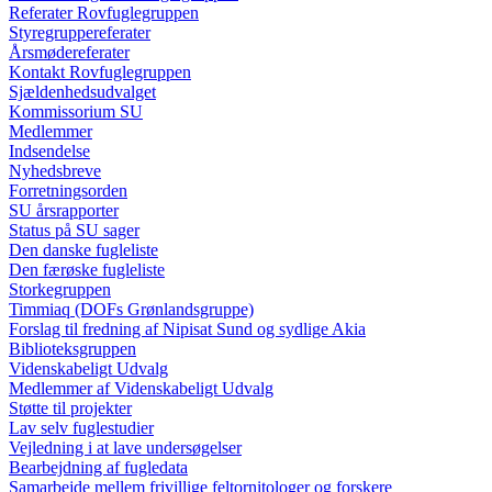
Referater Rovfuglegruppen
Styregruppereferater
Årsmødereferater
Kontakt Rovfuglegruppen
Sjældenhedsudvalget
Kommissorium SU
Medlemmer
Indsendelse
Nyhedsbreve
Forretningsorden
SU årsrapporter
Status på SU sager
Den danske fugleliste
Den færøske fugleliste
Storkegruppen
Timmiaq (DOFs Grønlandsgruppe)
Forslag til fredning af Nipisat Sund og sydlige Akia
Biblioteksgruppen
Videnskabeligt Udvalg
Medlemmer af Videnskabeligt Udvalg
Støtte til projekter
Lav selv fuglestudier
Vejledning i at lave undersøgelser
Bearbejdning af fugledata
Samarbejde mellem frivillige feltornitologer og forskere