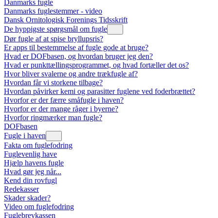
Danmarks fugle
Danmarks fuglestemmer - video
Dansk Ornitologisk Forenings Tidsskrift
De hyppigste spørgsmål om fugle
Dør fugle af at spise bryllupsris?
Er apps til bestemmelse af fugle gode at bruge?
Hvad er DOFbasen, og hvordan bruger jeg den?
Hvad er punkttællingsprogrammet, og hvad fortæller det os?
Hvor bliver svalerne og andre trækfugle af?
Hvordan får vi storkene tilbage?
Hvordan påvirker kemi og parasitter fuglene ved foderbrættet?
Hvorfor er der færre småfugle i haven?
Hvorfor er der mange råger i byerne?
Hvorfor ringmærker man fugle?
DOFbasen
Fugle i haven
Fakta om fuglefodring
Fuglevenlig have
Hjælp havens fugle
Hvad gør jeg når...
Kend din rovfugl
Redekasser
Skader skader?
Video om fuglefodring
Fuglebrevkassen