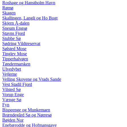
Roshage og Hanstholm Havn
Rømø
Skagen
Skallingen, Langli og Ho Bugt
Skjern Å-dalen
Sneum Engsø
Stavns Fjord
Stubbe Sø
Sødring Vildtreservat
Sølsted Mose
Tinglev Mose
Tipperhalvøen
Tøndermarsken
Ulvedybet
Vejlerne
Velling Skovene og Vrads Sande
Vest Stadil Fjord
Vilsted Sø
Vorup Enge
Vænge Sø
Fyn
Bispeenge og Munkemaen
Brændegård Sø og Nørresø
Bøjden Nor
Enebærodde og Hofmansgave