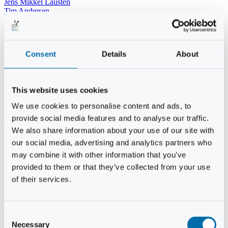
Jens Mikkel Lausten
Tim Andersen
Per Janfelt
Christian Hjorth
Per Ekberg Pedersen
Peter Andersen
Consent
Details
About
Kjeld Hansen
Niels Thomas Rosenberg
Benny Gensbøl
Bent Jakobsen
This website uses cookies
Svend Andersen
Bent Wigh
We use cookies to personalise content and ads, to
Jens-Kjeld Jensen
provide social media features and to analyse our traffic.
Jon Fjeldså
William Carøe Aarestrup
We also share information about your use of our site with
Erik Mølgaard
our social media, advertising and analytics partners who
Klaus Malling Olsen
may combine it with other information that you’ve
Brian Zobbe
Peter Lange
provided to them or that they’ve collected from your use
Kurt Due Johansen
of their services.
Niels Peter Andreasen
Preben Berg
Jette Clemmensen
Stinne Aastrup
Consent
Jesper Tofft
Necessary
Selection