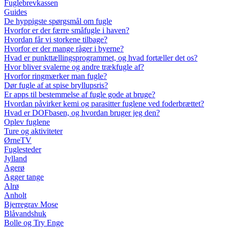
Fuglebrevkassen
Guides
De hyppigste spørgsmål om fugle
Hvorfor er der færre småfugle i haven?
Hvordan får vi storkene tilbage?
Hvorfor er der mange råger i byerne?
Hvad er punkttællingsprogrammet, og hvad fortæller det os?
Hvor bliver svalerne og andre trækfugle af?
Hvorfor ringmærker man fugle?
Dør fugle af at spise bryllupsris?
Er apps til bestemmelse af fugle gode at bruge?
Hvordan påvirker kemi og parasitter fuglene ved foderbrættet?
Hvad er DOFbasen, og hvordan bruger jeg den?
Oplev fuglene
Ture og aktiviteter
ØrneTV
Fuglesteder
Jylland
Agerø
Agger tange
Alrø
Anholt
Bjerregrav Mose
Blåvandshuk
Bolle og Try Enge