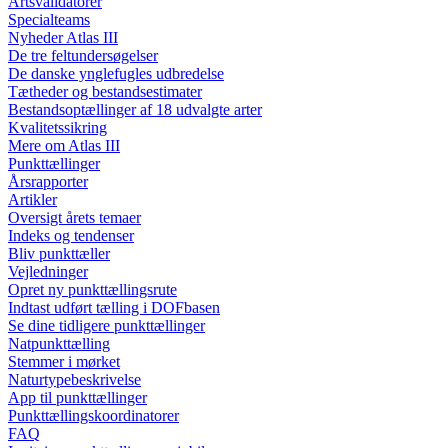
Artsvalidatorer
Specialteams
Nyheder Atlas III
De tre feltundersøgelser
De danske ynglefugles udbredelse
Tætheder og bestandsestimater
Bestandsoptællinger af 18 udvalgte arter
Kvalitetssikring
Mere om Atlas III
Punkttællinger
Årsrapporter
Artikler
Oversigt årets temaer
Indeks og tendenser
Bliv punkttæller
Vejledninger
Opret ny punkttællingsrute
Indtast udført tælling i DOFbasen
Se dine tidligere punkttællinger
Natpunkttælling
Stemmer i mørket
Naturtypebeskrivelse
App til punkttællinger
Punkttællingskoordinatorer
FAQ