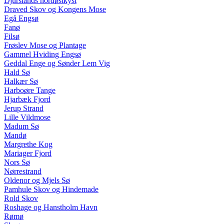
Djurslands nordøstkyst
Draved Skov og Kongens Mose
Egå Engsø
Fanø
Filsø
Frøslev Mose og Plantage
Gammel Hviding Engsø
Geddal Enge og Sønder Lem Vig
Hald Sø
Halkær Sø
Harboøre Tange
Hjarbæk Fjord
Jerup Strand
Lille Vildmose
Madum Sø
Mandø
Margrethe Kog
Mariager Fjord
Nors Sø
Nørrestrand
Oldenor og Mjels Sø
Pamhule Skov og Hindemade
Rold Skov
Roshage og Hanstholm Havn
Rømø