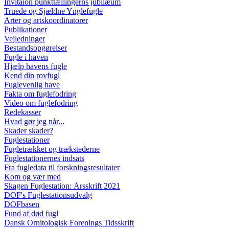
Invitaion punkttællingerns jubilæum
Truede og Sjældne Ynglefugle
Arter og artskoordinatorer
Publikationer
Vejledninger
Bestandsopgørelser
Fugle i haven
Hjælp havens fugle
Kend din rovfugl
Fuglevenlig have
Fakta om fuglefodring
Video om fuglefodring
Redekasser
Hvad gør jeg når...
Skader skader?
Fuglestationer
Fugletrækket og trækstederne
Fuglestationernes indsats
Fra fugledata til forskningsresultater
Kom og vær med
Skagen Fuglestation: Årsskrift 2021
DOF's Fuglestationsudvalg
DOFbasen
Fund af død fugl
Dansk Ornitologisk Forenings Tidsskrift