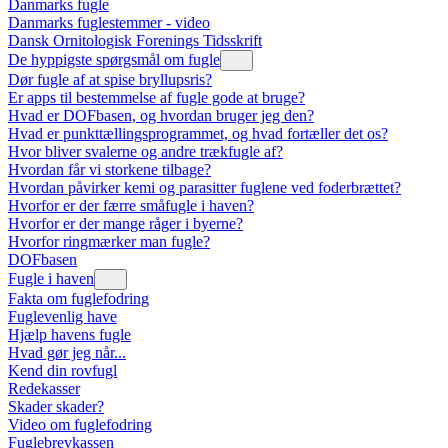
Danmarks fugle
Danmarks fuglestemmer - video
Dansk Ornitologisk Forenings Tidsskrift
De hyppigste spørgsmål om fugle
Dør fugle af at spise bryllupsris?
Er apps til bestemmelse af fugle gode at bruge?
Hvad er DOFbasen, og hvordan bruger jeg den?
Hvad er punkttællingsprogrammet, og hvad fortæller det os?
Hvor bliver svalerne og andre trækfugle af?
Hvordan får vi storkene tilbage?
Hvordan påvirker kemi og parasitter fuglene ved foderbrættet?
Hvorfor er der færre småfugle i haven?
Hvorfor er der mange råger i byerne?
Hvorfor ringmærker man fugle?
DOFbasen
Fugle i haven
Fakta om fuglefodring
Fuglevenlig have
Hjælp havens fugle
Hvad gør jeg når...
Kend din rovfugl
Redekasser
Skader skader?
Video om fuglefodring
Fuglebrevkassen