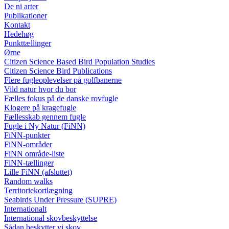
De ni arter
Publikationer
Kontakt
Hedehøg
Punkttællinger
Ørne
Citizen Science Based Bird Population Studies
Citizen Science Bird Publications
Flere fugleoplevelser på golfbanerne
Vild natur hvor du bor
Fælles fokus på de danske rovfugle
Klogere på kragefugle
Fællesskab gennem fugle
Fugle i Ny Natur (FiNN)
FiNN-punkter
FiNN-områder
FiNN område-liste
FiNN-tællinger
Lille FiNN (afsluttet)
Random walks
Territoriekortlægning
Seabirds Under Pressure (SUPRE)
Internationalt
International skovbeskyttelse
Sådan beskytter vi skov