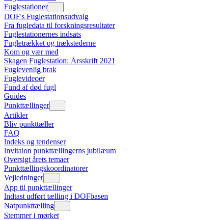
Fuglestationer
DOF's Fuglestationsudvalg
Fra fugledata til forskningsresultater
Fuglestationernes indsats
Fugletrækket og trækstederne
Kom og vær med
Skagen Fuglestation: Årsskrift 2021
Fuglevenlig brak
Fuglevideoer
Fund af død fugl
Guides
Punkttællinger
Artikler
Bliv punkttæller
FAQ
Indeks og tendenser
Invitaion punkttællingerns jubilæum
Oversigt årets temaer
Punkttællingskoordinatorer
Vejledninger
App til punkttællinger
Indtast udført tælling i DOFbasen
Natpunkttælling
Stemmer i mørket