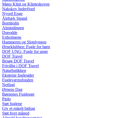
Møns Klint og Klinteskoven
Nakskov Indrefjord
Nyord Enge
Ålebæk Strand
Bornholm
Almindingen
Dueodde
Ertholmene
Hammeren og Slotslyngen
Ørneklubben: Fugle for børn
DOF UNG: Fugle for unge
DOF Travel
Besøg DOF Travel
Frivillig i DOF Travel
Naturbutikken
Eksterne fuglesider
Fugleværnsfonden
Netfugl
Ørnens Dag
Børnenes Fugleuge
Piplo
Støt fuglene
Giv et enkelt bidrag
Støt hver måned
Afmeld betalingsservice