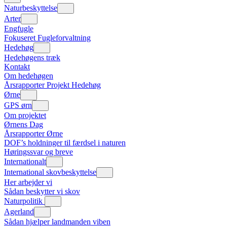
Naturbeskyttelse
Arter
Engfugle
Fokuseret Fugleforvaltning
Hedehøg
Hedehøgens træk
Kontakt
Om hedehøgen
Årsrapporter Projekt Hedehøg
Ørne
GPS ørn
Om projektet
Ørnens Dag
Årsrapporter Ørne
DOF’s holdninger til færdsel i naturen
Høringssvar og breve
Internationalt
International skovbeskyttelse
Her arbejder vi
Sådan beskytter vi skov
Naturpolitik
Agerland
Sådan hjælper landmanden viben