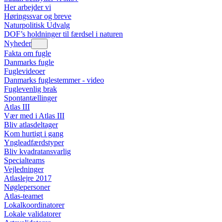
Her arbejder vi
Høringssvar og breve
Naturpolitisk Udvalg
DOF’s holdninger til færdsel i naturen
Nyheder
Fakta om fugle
Danmarks fugle
Fuglevideoer
Danmarks fuglestemmer - video
Fuglevenlig brak
Spontantællinger
Atlas III
Vær med i Atlas III
Bliv atlasdeltager
Kom hurtigt i gang
Yngleadfærdstyper
Bliv kvadratansvarlig
Specialteams
Vejledninger
Atlaslejre 2017
Nøglepersoner
Atlas-teamet
Lokalkoordinatorer
Lokale validatorer