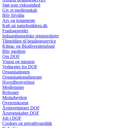
Støt som virksomhed
Giv et medlemskab
Bliv frivillig
Arv og testamente
Køb på naturbutikken.dk
Fradragsregler
Indsamlingsetiske retningslinjer
Tilmelding til betalingsservice
Klima- og Biodiversitetsfond
Bliv medlem
Om DOF
Vision og mission
Vedtægter for DOF
Organisationen
Organisationsdiagram
Hovedbestyrelsen
Medlemmer
Referater
Medarbejdere
Overenskomst
Årsberetninger DOF
Årsregnskaber DOF
Job i DOF
Cookies og privatlivspolitik