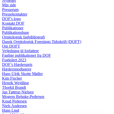
Nyheder
Min side
Presserum
Pressekontakter
DOF's logo
Kontakt DOF
Publikationer
Publikationsbase
Ornitologisk fagbibliografi
Dansk Ornitologisk Forenings Tidsskrift (DOFT)
Om DOFT
Vejledning til forfattere
Faglige publikationer fra DOF
Fugleåret 2023
DOF’s Hæderspris
Hædersmodtagere
Hans Ulrik Skotte Møller
Kim Fischer
Henrik Wejdling
Thorkil Brandt
Jan Tøttrup Nielsen
Mogens Behnke-Pedersen
Knud Pedersen
Niels Andersen
Hans Lind