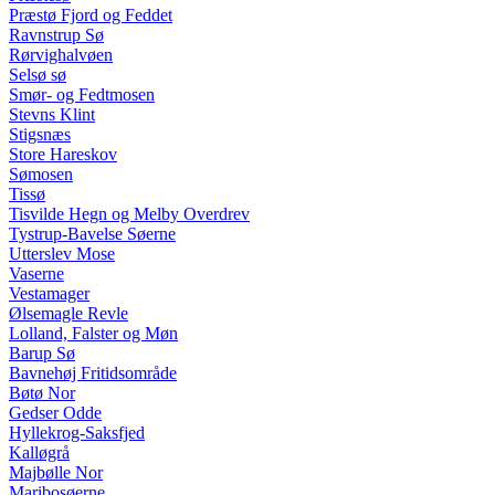
Præstø Fjord og Feddet
Ravnstrup Sø
Rørvighalvøen
Selsø sø
Smør- og Fedtmosen
Stevns Klint
Stigsnæs
Store Hareskov
Sømosen
Tissø
Tisvilde Hegn og Melby Overdrev
Tystrup-Bavelse Søerne
Utterslev Mose
Vaserne
Vestamager
Ølsemagle Revle
Lolland, Falster og Møn
Barup Sø
Bavnehøj Fritidsområde
Bøtø Nor
Gedser Odde
Hyllekrog-Saksfjed
Kalløgrå
Majbølle Nor
Maribosøerne