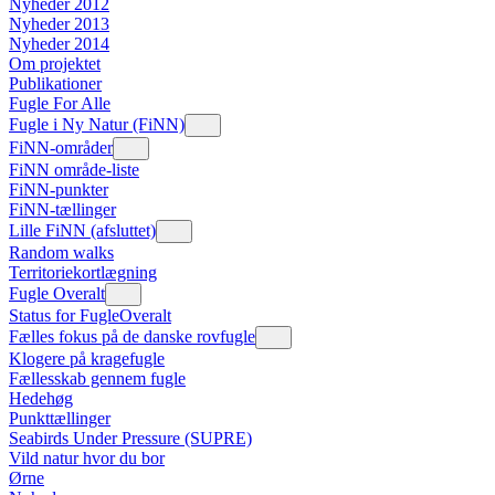
Nyheder 2012
Nyheder 2013
Nyheder 2014
Om projektet
Publikationer
Fugle For Alle
Fugle i Ny Natur (FiNN)
FiNN-områder
FiNN område-liste
FiNN-punkter
FiNN-tællinger
Lille FiNN (afsluttet)
Random walks
Territoriekortlægning
Fugle Overalt
Status for FugleOveralt
Fælles fokus på de danske rovfugle
Klogere på kragefugle
Fællesskab gennem fugle
Hedehøg
Punkttællinger
Seabirds Under Pressure (SUPRE)
Vild natur hvor du bor
Ørne