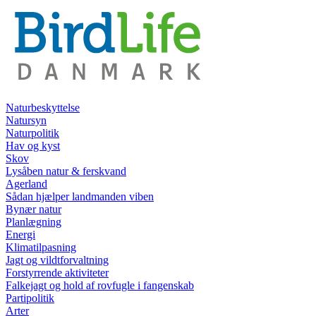
Naturbeskyttelse
Natursyn
Naturpolitik
Hav og kyst
Skov
Lysåben natur & ferskvand
Agerland
Sådan hjælper landmanden viben
Bynær natur
Planlægning
Energi
Klimatilpasning
Jagt og vildtforvaltning
Forstyrrende aktiviteter
Falkejagt og hold af rovfugle i fangenskab
Partipolitik
Arter