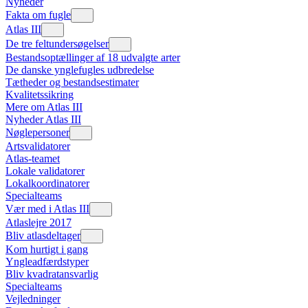
Nyheder
Fakta om fugle
Atlas III
De tre feltundersøgelser
Bestandsoptællinger af 18 udvalgte arter
De danske ynglefugles udbredelse
Tætheder og bestandsestimater
Kvalitetssikring
Mere om Atlas III
Nyheder Atlas III
Nøglepersoner
Artsvalidatorer
Atlas-teamet
Lokale validatorer
Lokalkoordinatorer
Specialteams
Vær med i Atlas III
Atlaslejre 2017
Bliv atlasdeltager
Kom hurtigt i gang
Yngleadfærdstyper
Bliv kvadratansvarlig
Specialteams
Vejledninger