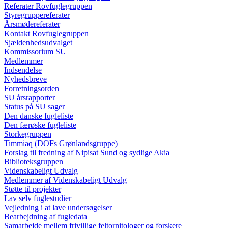
Referater Rovfuglegruppen
Styregruppereferater
Årsmødereferater
Kontakt Rovfuglegruppen
Sjældenhedsudvalget
Kommissorium SU
Medlemmer
Indsendelse
Nyhedsbreve
Forretningsorden
SU årsrapporter
Status på SU sager
Den danske fugleliste
Den færøske fugleliste
Storkegruppen
Timmiaq (DOFs Grønlandsgruppe)
Forslag til fredning af Nipisat Sund og sydlige Akia
Biblioteksgruppen
Videnskabeligt Udvalg
Medlemmer af Videnskabeligt Udvalg
Støtte til projekter
Lav selv fuglestudier
Vejledning i at lave undersøgelser
Bearbejdning af fugledata
Samarbejde mellem frivillige feltornitologer og forskere