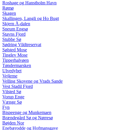
Roshage og Hanstholm Havn
Rømø
Skagen
Skallingen, Langli og Ho Bugt
Skjern Å-dalen
Sneum Engsø
Stavns Fjord
Stubbe Sø
Sødring Vildtreservat
Sølsted Mose
Tinglev Mose
Tipperhalvøen
Tøndermarsken
Ulvedybet
Vejlerne
Velling Skovene og Vrads Sande
Vest Stadil Fjord
Vilsted Sø
Vorup Enge
Vænge Sø
Fyn
Bispeenge og Munkemaen
Brændegård Sø og Nørresø
Bøjden Nor
Enebærodde og Hofmansgave