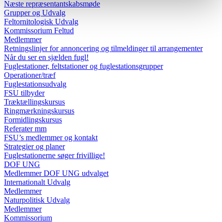
Næste repræsentantskabsmøde
Grupper og Udvalg
Feltornitologisk Udvalg
Kommissorium Feltud
Medlemmer
Retningslinjer for annoncering og tilmeldinger til arrangementer
Når du ser en sjælden fugl!
Fuglestationer, feltstationer og fuglestationsgrupper
Operationer/træf
Fuglestationsudvalg
FSU tilbyder
Træktællingskursus
Ringmærkningskursus
Formidlingskursus
Referater mm
FSU’s medlemmer og kontakt
Strategier og planer
Fuglestationerne søger frivillige!
DOF UNG
Medlemmer DOF UNG udvalget
Internationalt Udvalg
Medlemmer
Naturpolitisk Udvalg
Medlemmer
Kommissorium