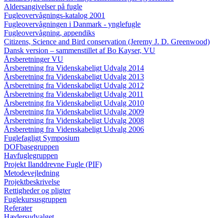
Aldersangivelser på fugle
Fugleovervågnings-katalog 2001
Fugleovervågningen i Danmark - ynglefugle
Fugleovervågning, appendiks
Citizens, Science and Bird conservation (Jeremy J. D. Greenwood)
Dansk version – sammenstillet af Bo Kayser, VU
Årsberetninger VU
Årsberetning fra Videnskabeligt Udvalg 2014
Årsberetning fra Videnskabeligt Udvalg 2013
Årsberetning fra Videnskabeligt Udvalg 2012
Årsberetning fra Videnskabeligt Udvalg 2011
Årsberetning fra Videnskabeligt Udvalg 2010
Årsberetning fra Videnskabeligt Udvalg 2009
Årsberetning fra Videnskabeligt Udvalg 2008
Årsberetning fra Videnskabeligt Udvalg 2006
Fuglefagligt Symposium
DOFbasegruppen
Havfuglegruppen
Projekt Ilanddrevne Fugle (PIF)
Metodevejledning
Projektbeskrivelse
Rettigheder og pligter
Fuglekursusgruppen
Referater
Hædersudvalget