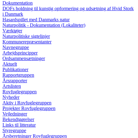
Dokumentation
DOFs holdning til kunstig opformering og udsætning af Hvid Stork
i Danmark
Hasardspillet med Danmarks natur
Naturpolitik - Dokumentation (Lokaliteter)
Værktøjer
Naturpolitiske sigtelinjer
Kommunerepræsentanter
Navnegruppe
Arbejdsprincipper
Ordsammensætninger
Aktuelt
Publikationer
Rapportgruppen
Årsrapporter
Artslisten
Rovfuglegruppen
Nyheder
Aktiv i Rovfuglegruppen
Projekter Rovfuglegruppen
Vejledninger
Bekendtgørelser
Links til litteratur
Styregruppe
Årsberetninger Rovfuglegruppen