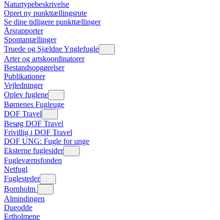
Naturtypebeskrivelse
Opret ny punkttællingsrute
Se dine tidligere punkttællinger
Årsrapporter
Spontantællinger
Truede og Sjældne Ynglefugle
Arter og artskoordinatorer
Bestandsopgørelser
Publikationer
Vejledninger
Oplev fuglene
Børnenes Fugleuge
DOF Travel
Besøg DOF Travel
Frivillig i DOF Travel
DOF UNG: Fugle for unge
Eksterne fuglesider
Fugleværnsfonden
Netfugl
Fuglesteder
Bornholm
Almindingen
Dueodde
Ertholmene