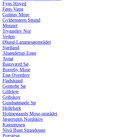
Fyns Hoved
Føns Vang
Gulstav Mose
Gyldensteen Strand
Monnet
Tryggelev Nor
Vejlen
Ølund-Lammesøområdet
Sjælland
Alsønderup Enge
Avnø
Bagsværd Sø
Borreby Mose
Enø Overdrev
Fladstrand
Gentofte Sø
Gilleleje
Gribskov
Gundsømagle Sø
Hellebæk
Holmegaards Mose-området
Jægerspris Nordskov
Kagsmosen
Nivå Bugt Strandenge
Præstesø