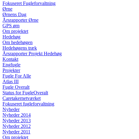
Fokuseret Fugleforvaltning
Ørne
Ørnens Dag
Årsrapporter Ørne
GPS ørn
Om projektet
Hedehøg
Om hedehøgen
Hedehøgens træk
Årsrapporter Projekt Hedehøg
Kontakt
Engfugle
Projekter
Fugle For Alle
Atlas III
Fugle Overalt
Status for FugleOveralt
Caretakernetværket
Fokuseret fugleforvaltning
Nyheder
Nyheder 2014
Nyheder 2013
Nyheder 2012
Nyheder 2011
Om projektet