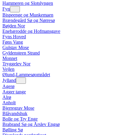
Hammeren og Slotslyngen
Fyn
Bispeenge og Munkemaen
Brændegård Sø og Nørresø
Bøjden Nor
Enebærodde og Hofmansgave
Fyns Hoved
Føns Vang
Gulstav Mose
Gyldensteen Strand
Monnet
Tryggelev Nor
Vejlen
Ølund-Lammesøområdet
Jylland
Agerø
Agger tange
Alrø
Anholt
Bjerregrav Mose
Blåvandshuk
Bolle og Try Enge
Brabrand Sø og Årslev Engsø
Bølling Sø