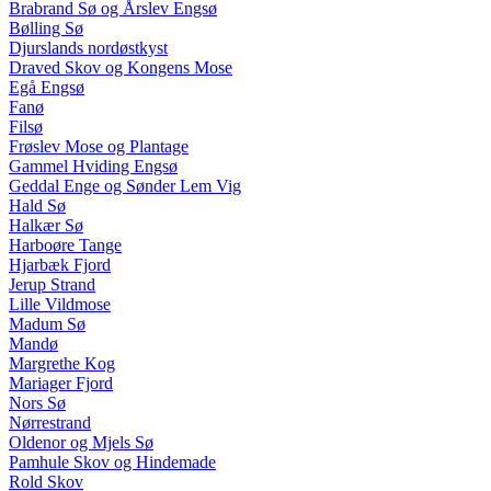
Brabrand Sø og Årslev Engsø
Bølling Sø
Djurslands nordøstkyst
Draved Skov og Kongens Mose
Egå Engsø
Fanø
Filsø
Frøslev Mose og Plantage
Gammel Hviding Engsø
Geddal Enge og Sønder Lem Vig
Hald Sø
Halkær Sø
Harboøre Tange
Hjarbæk Fjord
Jerup Strand
Lille Vildmose
Madum Sø
Mandø
Margrethe Kog
Mariager Fjord
Nors Sø
Nørrestrand
Oldenor og Mjels Sø
Pamhule Skov og Hindemade
Rold Skov