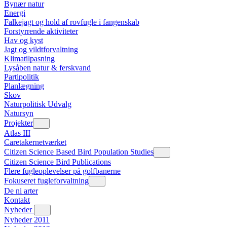
Bynær natur
Energi
Falkejagt og hold af rovfugle i fangenskab
Forstyrrende aktiviteter
Hav og kyst
Jagt og vildtforvaltning
Klimatilpasning
Lysåben natur & ferskvand
Partipolitik
Planlægning
Skov
Naturpolitisk Udvalg
Natursyn
Projekter
Atlas III
Caretakernetværket
Citizen Science Based Bird Population Studies
Citizen Science Bird Publications
Flere fugleoplevelser på golfbanerne
Fokuseret fugleforvaltning
De ni arter
Kontakt
Nyheder
Nyheder 2011