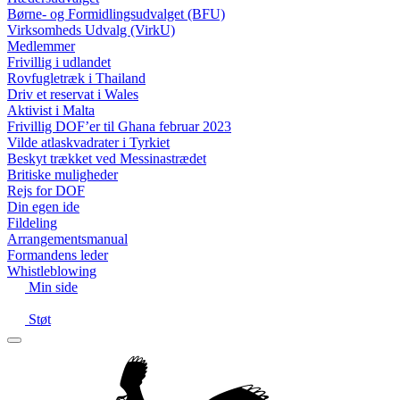
Børne- og Formidlingsudvalget (BFU)
Virksomheds Udvalg (VirkU)
Medlemmer
Frivillig i udlandet
Rovfugletræk i Thailand
Driv et reservat i Wales
Aktivist i Malta
Frivillig DOF’er til Ghana februar 2023
Vilde atlaskvadrater i Tyrkiet
Beskyt trækket ved Messinastrædet
Britiske muligheder
Rejs for DOF
Din egen ide
Fildeling
Arrangementsmanual
Formandens leder
Whistleblowing
Min side
Støt