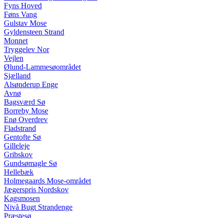
Fyns Hoved
Føns Vang
Gulstav Mose
Gyldensteen Strand
Monnet
Tryggelev Nor
Vejlen
Ølund-Lammesøområdet
Sjælland
Alsønderup Enge
Avnø
Bagsværd Sø
Borreby Mose
Enø Overdrev
Fladstrand
Gentofte Sø
Gilleleje
Gribskov
Gundsømagle Sø
Hellebæk
Holmegaards Mose-området
Jægerspris Nordskov
Kagsmosen
Nivå Bugt Strandenge
Præstesø