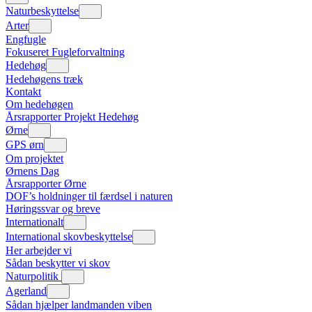
Naturbeskyttelse
Arter
Engfugle
Fokuseret Fugleforvaltning
Hedehøg
Hedehøgens træk
Kontakt
Om hedehøgen
Årsrapporter Projekt Hedehøg
Ørne
GPS ørn
Om projektet
Ørnens Dag
Årsrapporter Ørne
DOF’s holdninger til færdsel i naturen
Høringssvar og breve
Internationalt
International skovbeskyttelse
Her arbejder vi
Sådan beskytter vi skov
Naturpolitik
Agerland
Sådan hjælper landmanden viben