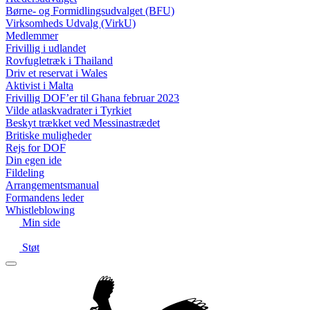
Børne- og Formidlingsudvalget (BFU)
Virksomheds Udvalg (VirkU)
Medlemmer
Frivillig i udlandet
Rovfugletræk i Thailand
Driv et reservat i Wales
Aktivist i Malta
Frivillig DOF’er til Ghana februar 2023
Vilde atlaskvadrater i Tyrkiet
Beskyt trækket ved Messinastrædet
Britiske muligheder
Rejs for DOF
Din egen ide
Fildeling
Arrangementsmanual
Formandens leder
Whistleblowing
Min side
Støt