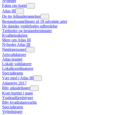
Nyheder
Fakta om fugle
Atlas III
De tre feltundersøgelser
Bestandsoptællinger af 18 udvalgte arter
De danske ynglefugles udbredelse
Tætheder og bestandsestimater
Kvalitetssikring
Mere om Atlas III
Nyheder Atlas III
Nøglepersoner
Artsvalidatorer
Atlas-teamet
Lokale validatorer
Lokalkoordinatorer
Specialteams
Vær med i Atlas III
Atlaslejre 2017
Bliv atlasdeltager
Kom hurtigt i gang
Yngleadfærdstyper
Bliv kvadratansvarlig
Specialteams
Vejledninger