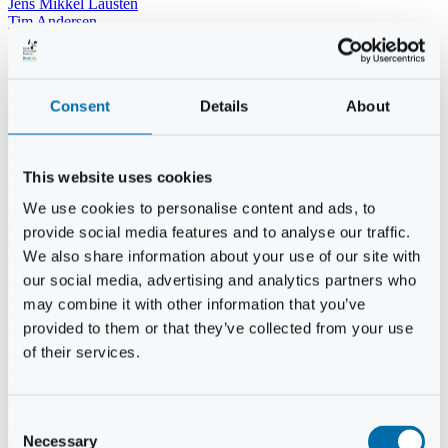
Jens Mikkel Lausten
Tim Andersen
Per Janfelt
Christian Hjorth
Per Ekberg Pedersen
Peter Andersen
Consent
Details
About
Kjeld Hansen
Niels Thomas Rosenberg
Benny Gensbøl
Bent Jakobsen
This website uses cookies
Svend Andersen
Bent Wigh
We use cookies to personalise content and ads, to
Jens-Kjeld Jensen
provide social media features and to analyse our traffic.
Jon Fjeldså
William Carøe Aarestrup
We also share information about your use of our site with
Erik Mølgaard
our social media, advertising and analytics partners who
Klaus Malling Olsen
may combine it with other information that you’ve
Brian Zobbe
Peter Lange
provided to them or that they’ve collected from your use
Kurt Due Johansen
of their services.
Niels Peter Andreasen
Preben Berg
Jette Clemmensen
Stinne Aastrup
Consent
Jesper Tofft
Necessary
Selection