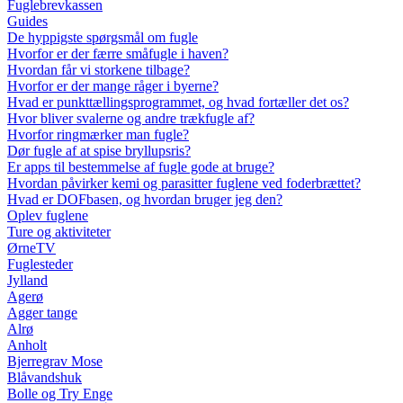
Fuglebrevkassen
Guides
De hyppigste spørgsmål om fugle
Hvorfor er der færre småfugle i haven?
Hvordan får vi storkene tilbage?
Hvorfor er der mange råger i byerne?
Hvad er punkttællingsprogrammet, og hvad fortæller det os?
Hvor bliver svalerne og andre trækfugle af?
Hvorfor ringmærker man fugle?
Dør fugle af at spise bryllupsris?
Er apps til bestemmelse af fugle gode at bruge?
Hvordan påvirker kemi og parasitter fuglene ved foderbrættet?
Hvad er DOFbasen, og hvordan bruger jeg den?
Oplev fuglene
Ture og aktiviteter
ØrneTV
Fuglesteder
Jylland
Agerø
Agger tange
Alrø
Anholt
Bjerregrav Mose
Blåvandshuk
Bolle og Try Enge