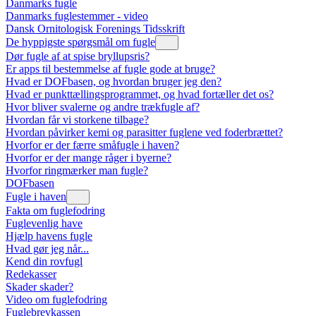
Danmarks fugle
Danmarks fuglestemmer - video
Dansk Ornitologisk Forenings Tidsskrift
De hyppigste spørgsmål om fugle
Dør fugle af at spise bryllupsris?
Er apps til bestemmelse af fugle gode at bruge?
Hvad er DOFbasen, og hvordan bruger jeg den?
Hvad er punkttællingsprogrammet, og hvad fortæller det os?
Hvor bliver svalerne og andre trækfugle af?
Hvordan får vi storkene tilbage?
Hvordan påvirker kemi og parasitter fuglene ved foderbrættet?
Hvorfor er der færre småfugle i haven?
Hvorfor er der mange råger i byerne?
Hvorfor ringmærker man fugle?
DOFbasen
Fugle i haven
Fakta om fuglefodring
Fuglevenlig have
Hjælp havens fugle
Hvad gør jeg når...
Kend din rovfugl
Redekasser
Skader skader?
Video om fuglefodring
Fuglebrevkassen