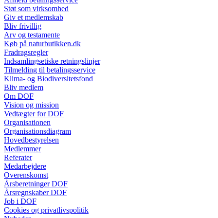
Støt som virksomhed
Giv et medlemskab
Bliv frivillig
Arv og testamente
Køb på naturbutikken.dk
Fradragsregler
Indsamlingsetiske retningslinjer
Tilmelding til betalingsservice
Klima- og Biodiversitetsfond
Bliv medlem
Om DOF
Vision og mission
Vedtægter for DOF
Organisationen
Organisationsdiagram
Hovedbestyrelsen
Medlemmer
Referater
Medarbejdere
Overenskomst
Årsberetninger DOF
Årsregnskaber DOF
Job i DOF
Cookies og privatlivspolitik