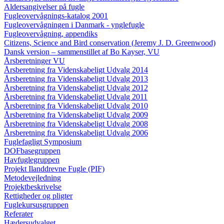
Aldersangivelser på fugle
Fugleovervågnings-katalog 2001
Fugleovervågningen i Danmark - ynglefugle
Fugleovervågning, appendiks
Citizens, Science and Bird conservation (Jeremy J. D. Greenwood)
Dansk version – sammenstillet af Bo Kayser, VU
Årsberetninger VU
Årsberetning fra Videnskabeligt Udvalg 2014
Årsberetning fra Videnskabeligt Udvalg 2013
Årsberetning fra Videnskabeligt Udvalg 2012
Årsberetning fra Videnskabeligt Udvalg 2011
Årsberetning fra Videnskabeligt Udvalg 2010
Årsberetning fra Videnskabeligt Udvalg 2009
Årsberetning fra Videnskabeligt Udvalg 2008
Årsberetning fra Videnskabeligt Udvalg 2006
Fuglefagligt Symposium
DOFbasegruppen
Havfuglegruppen
Projekt Ilanddrevne Fugle (PIF)
Metodevejledning
Projektbeskrivelse
Rettigheder og pligter
Fuglekursusgruppen
Referater
Hædersudvalget