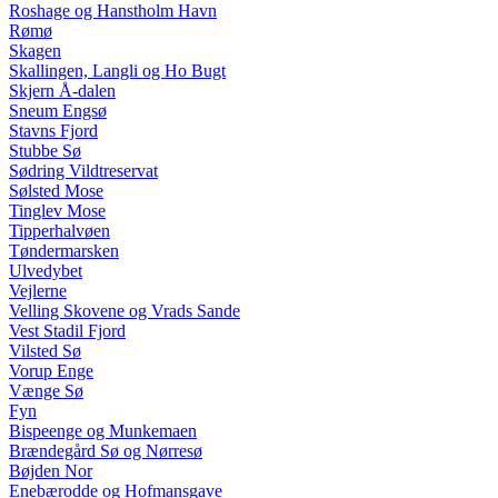
Roshage og Hanstholm Havn
Rømø
Skagen
Skallingen, Langli og Ho Bugt
Skjern Å-dalen
Sneum Engsø
Stavns Fjord
Stubbe Sø
Sødring Vildtreservat
Sølsted Mose
Tinglev Mose
Tipperhalvøen
Tøndermarsken
Ulvedybet
Vejlerne
Velling Skovene og Vrads Sande
Vest Stadil Fjord
Vilsted Sø
Vorup Enge
Vænge Sø
Fyn
Bispeenge og Munkemaen
Brændegård Sø og Nørresø
Bøjden Nor
Enebærodde og Hofmansgave