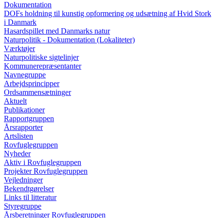
Dokumentation
DOFs holdning til kunstig opformering og udsætning af Hvid Stork
i Danmark
Hasardspillet med Danmarks natur
Naturpolitik - Dokumentation (Lokaliteter)
Værktøjer
Naturpolitiske sigtelinjer
Kommunerepræsentanter
Navnegruppe
Arbejdsprincipper
Ordsammensætninger
Aktuelt
Publikationer
Rapportgruppen
Årsrapporter
Artslisten
Rovfuglegruppen
Nyheder
Aktiv i Rovfuglegruppen
Projekter Rovfuglegruppen
Vejledninger
Bekendtgørelser
Links til litteratur
Styregruppe
Årsberetninger Rovfuglegruppen