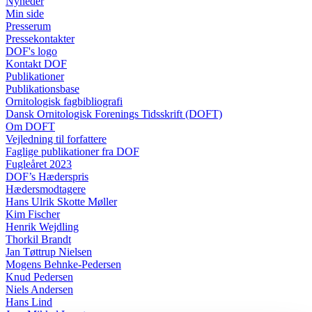
Nyheder
Min side
Presserum
Pressekontakter
DOF's logo
Kontakt DOF
Publikationer
Publikationsbase
Ornitologisk fagbibliografi
Dansk Ornitologisk Forenings Tidsskrift (DOFT)
Om DOFT
Vejledning til forfattere
Faglige publikationer fra DOF
Fugleåret 2023
DOF’s Hæderspris
Hædersmodtagere
Hans Ulrik Skotte Møller
Kim Fischer
Henrik Wejdling
Thorkil Brandt
Jan Tøttrup Nielsen
Mogens Behnke-Pedersen
Knud Pedersen
Niels Andersen
Hans Lind