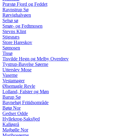
Præstø Fjord og Feddet
Ravnstrup Sø
Rørvighalvøen
Selsø sø
Smør- og Fedtmosen
Stevns Klint
Stigsnæs
Store Hareskov
Sømosen
Tissø
Tisvilde Hegn og Melby Overdrev
Tystrup-Bavelse Søerne
Utterslev Mose
Vaserne
Vestamager
Ølsemagle Revle
Lolland, Falster og Møn
Barup Sø
Bavnehøj Fritidsområde
Bøtø Nor
Gedser Odde
Hyllekrog-Saksfjed
Kalløgrå
Majbølle Nor
Maribosøerne