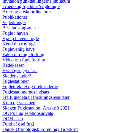
Invitaion punkttællingerns jubilæum
Truede og Sjældne Ynglefugle
Arter og artskoordinatorer
Publikationer
Vejledninger
Bestandsopgørelser
Fugle i haven
Hjælp havens fugle
Kend din rovfugl
Fuglevenlig have
Fakta om fuglefodring
Video om fuglefodring
Redekasser
Hvad gør jeg når...
Skader skader?
Fuglestationer
Fugletrækket og trækstederne
Fuglestationernes indsats
Fra fugledata til forskningsresultater
Kom og vær med
Skagen Fuglestation: Årsskrift 2021
DOF's Fuglestationsudvalg
DOFbasen
Fund af død fugl
Dansk Ornitologisk Forenings Tidsskrift