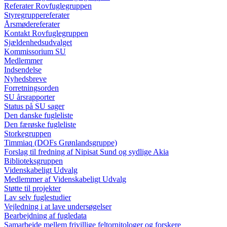
Referater Rovfuglegruppen
Styregruppereferater
Årsmødereferater
Kontakt Rovfuglegruppen
Sjældenhedsudvalget
Kommissorium SU
Medlemmer
Indsendelse
Nyhedsbreve
Forretningsorden
SU årsrapporter
Status på SU sager
Den danske fugleliste
Den færøske fugleliste
Storkegruppen
Timmiaq (DOFs Grønlandsgruppe)
Forslag til fredning af Nipisat Sund og sydlige Akia
Biblioteksgruppen
Videnskabeligt Udvalg
Medlemmer af Videnskabeligt Udvalg
Støtte til projekter
Lav selv fuglestudier
Vejledning i at lave undersøgelser
Bearbejdning af fugledata
Samarbejde mellem frivillige feltornitologer og forskere