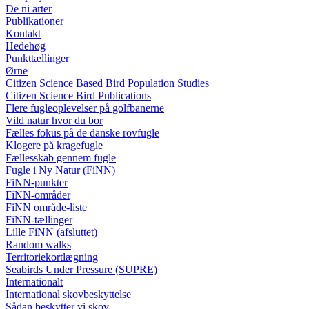
De ni arter
Publikationer
Kontakt
Hedehøg
Punkttællinger
Ørne
Citizen Science Based Bird Population Studies
Citizen Science Bird Publications
Flere fugleoplevelser på golfbanerne
Vild natur hvor du bor
Fælles fokus på de danske rovfugle
Klogere på kragefugle
Fællesskab gennem fugle
Fugle i Ny Natur (FiNN)
FiNN-punkter
FiNN-områder
FiNN område-liste
FiNN-tællinger
Lille FiNN (afsluttet)
Random walks
Territoriekortlægning
Seabirds Under Pressure (SUPRE)
Internationalt
International skovbeskyttelse
Sådan beskytter vi skov