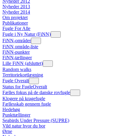
Nyheder 2012
Nyheder 2013
Nyheder 2014
Om projektet
Publikationer
Fugle For Alle
Fugle i Ny Natur (FiNN)
FiNN-områder
FiNN område-liste
FiNN-punkter
FiNN-tællinger
Lille FiNN (afsluttet)
Random walks
Territoriekortlægning
Fugle Overalt
Status for FugleOveralt
Fælles fokus på de danske rovfugle
Klogere på kragefugle
Fællesskab gennem fugle
Hedehøg
Punkttællinger
Seabirds Under Pressure (SUPRE)
Vild natur hvor du bor
Ørne