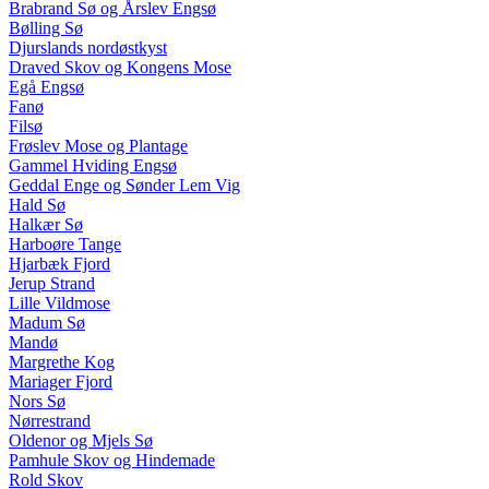
Brabrand Sø og Årslev Engsø
Bølling Sø
Djurslands nordøstkyst
Draved Skov og Kongens Mose
Egå Engsø
Fanø
Filsø
Frøslev Mose og Plantage
Gammel Hviding Engsø
Geddal Enge og Sønder Lem Vig
Hald Sø
Halkær Sø
Harboøre Tange
Hjarbæk Fjord
Jerup Strand
Lille Vildmose
Madum Sø
Mandø
Margrethe Kog
Mariager Fjord
Nors Sø
Nørrestrand
Oldenor og Mjels Sø
Pamhule Skov og Hindemade
Rold Skov