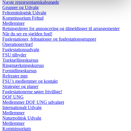
Næste repræsentantskabsmøde
Grupper og Udvalg
Feltornitologisk Udvalg
Kommissorium Feltud
Medlemmer
Retningslinjer for annoncering og tilmeldinger til arrangementer
Når du ser en sjælden fugl!
Fuglestationer, feltstationer og fuglestationsgrupper
Operationer/træf
Fuglestationsudvalg
FSU tilbyder
Træktællingskursus
Ringmærkningskursus
Formidlingskursus
Referater mm
FSU’s medlemmer og kontakt
Strategier og planer
Fuglestationerne søger frivillige!
DOF UNG
Medlemmer DOF UNG udvalget
Internationalt Udvalg
Medlemmer
Naturpolitisk Udvalg
Medlemmer
Kommissorium