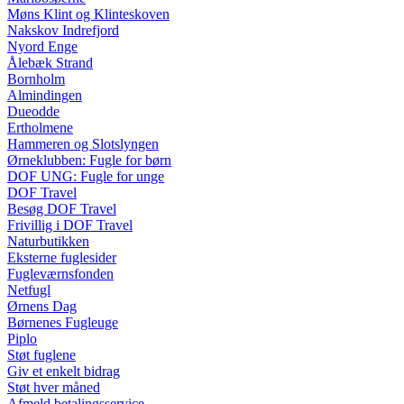
Møns Klint og Klinteskoven
Nakskov Indrefjord
Nyord Enge
Ålebæk Strand
Bornholm
Almindingen
Dueodde
Ertholmene
Hammeren og Slotslyngen
Ørneklubben: Fugle for børn
DOF UNG: Fugle for unge
DOF Travel
Besøg DOF Travel
Frivillig i DOF Travel
Naturbutikken
Eksterne fuglesider
Fugleværnsfonden
Netfugl
Ørnens Dag
Børnenes Fugleuge
Piplo
Støt fuglene
Giv et enkelt bidrag
Støt hver måned
Afmeld betalingsservice