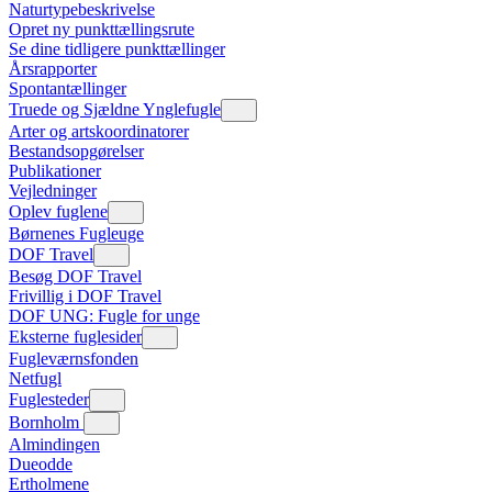
Naturtypebeskrivelse
Opret ny punkttællingsrute
Se dine tidligere punkttællinger
Årsrapporter
Spontantællinger
Truede og Sjældne Ynglefugle
Arter og artskoordinatorer
Bestandsopgørelser
Publikationer
Vejledninger
Oplev fuglene
Børnenes Fugleuge
DOF Travel
Besøg DOF Travel
Frivillig i DOF Travel
DOF UNG: Fugle for unge
Eksterne fuglesider
Fugleværnsfonden
Netfugl
Fuglesteder
Bornholm
Almindingen
Dueodde
Ertholmene