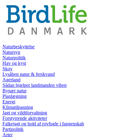
Naturbeskyttelse
Natursyn
Naturpolitik
Hav og kyst
Skov
Lysåben natur & ferskvand
Agerland
Sådan hjælper landmanden viben
Bynær natur
Planlægning
Energi
Klimatilpasning
Jagt og vildtforvaltning
Forstyrrende aktiviteter
Falkejagt og hold af rovfugle i fangenskab
Partipolitik
Arter