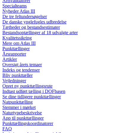
Artsvalidatorer
Specialteams
Nyheder Atlas III
De tre feltundersøgelser
De danske ynglefugles udbredelse
Tætheder og bestandsestimater
Bestandsoptællinger af 18 udvalgte arter
Kvalitetssikring
Mere om Atlas III
Punkttællinger
Årsrapporter
Artikler
Oversigt årets temaer
Indeks og tendenser
Bliv punkttæller
Vejledninger
Opret ny punkttællingsrute
Indtast udført tælling i DOFbasen
Se dine tidligere punkttællinger
Natpunkttælling
Stemmer i mørket
Naturtypebeskrivelse
App til punkttællinger
Punkttællingskoordinatorer
FAQ