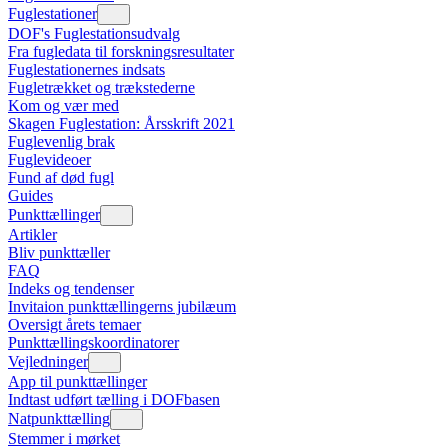
Fuglestationer
DOF's Fuglestationsudvalg
Fra fugledata til forskningsresultater
Fuglestationernes indsats
Fugletrækket og trækstederne
Kom og vær med
Skagen Fuglestation: Årsskrift 2021
Fuglevenlig brak
Fuglevideoer
Fund af død fugl
Guides
Punkttællinger
Artikler
Bliv punkttæller
FAQ
Indeks og tendenser
Invitaion punkttællingerns jubilæum
Oversigt årets temaer
Punkttællingskoordinatorer
Vejledninger
App til punkttællinger
Indtast udført tælling i DOFbasen
Natpunkttælling
Stemmer i mørket