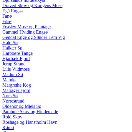
Djurslands nordøstkyst
Draved Skov og Kongens Mose
Egå Engsø
Fanø
Filsø
Frøslev Mose og Plantage
Gammel Hviding Engsø
Geddal Enge og Sønder Lem Vig
Hald Sø
Halkær Sø
Harboøre Tange
Hjarbæk Fjord
Jerup Strand
Lille Vildmose
Madum Sø
Mandø
Margrethe Kog
Mariager Fjord
Nors Sø
Nørrestrand
Oldenor og Mjels Sø
Pamhule Skov og Hindemade
Rold Skov
Roshage og Hanstholm Havn
Rømø