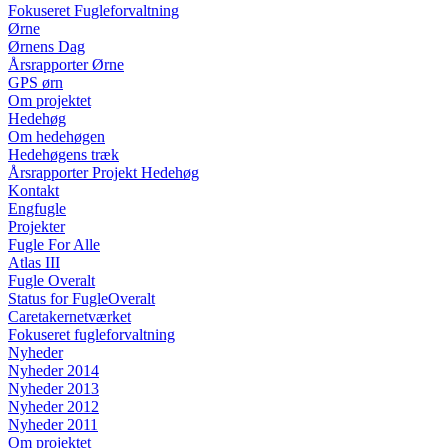
Fokuseret Fugleforvaltning
Ørne
Ørnens Dag
Årsrapporter Ørne
GPS ørn
Om projektet
Hedehøg
Om hedehøgen
Hedehøgens træk
Årsrapporter Projekt Hedehøg
Kontakt
Engfugle
Projekter
Fugle For Alle
Atlas III
Fugle Overalt
Status for FugleOveralt
Caretakernetværket
Fokuseret fugleforvaltning
Nyheder
Nyheder 2014
Nyheder 2013
Nyheder 2012
Nyheder 2011
Om projektet