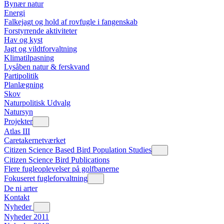
Bynær natur
Energi
Falkejagt og hold af rovfugle i fangenskab
Forstyrrende aktiviteter
Hav og kyst
Jagt og vildtforvaltning
Klimatilpasning
Lysåben natur & ferskvand
Partipolitik
Planlægning
Skov
Naturpolitisk Udvalg
Natursyn
Projekter
Atlas III
Caretakernetværket
Citizen Science Based Bird Population Studies
Citizen Science Bird Publications
Flere fugleoplevelser på golfbanerne
Fokuseret fugleforvaltning
De ni arter
Kontakt
Nyheder
Nyheder 2011