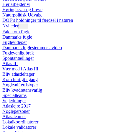
Her arbejder vi
Høringssvar og breve
Naturpolitisk Udvalg
DOF’s holdninger til færdsel i naturen
Nyheder
Fakta om fugle
Danmarks fugle
Fuglevideoer
Danmarks fuglestemmer - video
Fuglevenlig brak
Spontantællinger
Atlas III
Vær med i Atlas III
Bliv atlasdeltager
Kom hurtigt i gang
Yngleadfærdstyper
Bliv kvadratansvarlig
Specialteams
Vejledninger
Atlaslejre 2017
Nøglepersoner
Atlas-teamet
Lokalkoordinatorer
Lokale validatorer