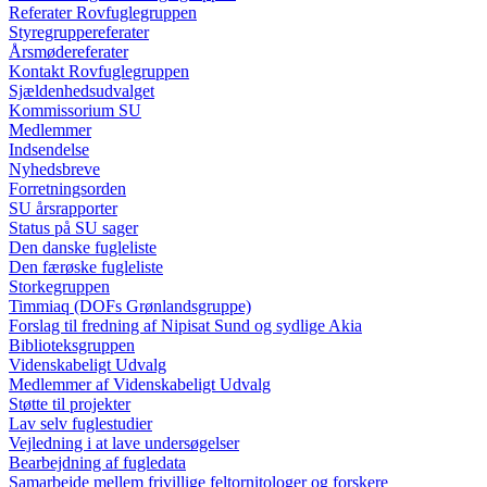
Referater Rovfuglegruppen
Styregruppereferater
Årsmødereferater
Kontakt Rovfuglegruppen
Sjældenhedsudvalget
Kommissorium SU
Medlemmer
Indsendelse
Nyhedsbreve
Forretningsorden
SU årsrapporter
Status på SU sager
Den danske fugleliste
Den færøske fugleliste
Storkegruppen
Timmiaq (DOFs Grønlandsgruppe)
Forslag til fredning af Nipisat Sund og sydlige Akia
Biblioteksgruppen
Videnskabeligt Udvalg
Medlemmer af Videnskabeligt Udvalg
Støtte til projekter
Lav selv fuglestudier
Vejledning i at lave undersøgelser
Bearbejdning af fugledata
Samarbejde mellem frivillige feltornitologer og forskere