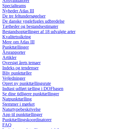
Artsvalidatorer
Specialteams
Nyheder Atlas III
De tre feltundersøgelser
De danske ynglefugles udbredelse
Tætheder og bestandsestimater
Bestandsoptællinger af 18 udvalgte arter
Kvalitetssikring
Mere om Atlas III
Punkttællinger
Årsrapporter
Artikler
Oversigt årets temaer
Indeks og tendenser
Bliv punkttæller
Vejledninger
Opret ny punkttællingsrute
Indtast udført tælling i DOFbasen
Se dine tidligere punkttællinger
Natpunkttælling
Stemmer i mørket
Naturtypebeskrivelse
App til punkttællinger
Punkttællingskoordinatorer
FAQ