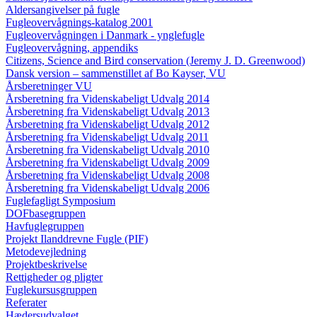
Aldersangivelser på fugle
Fugleovervågnings-katalog 2001
Fugleovervågningen i Danmark - ynglefugle
Fugleovervågning, appendiks
Citizens, Science and Bird conservation (Jeremy J. D. Greenwood)
Dansk version – sammenstillet af Bo Kayser, VU
Årsberetninger VU
Årsberetning fra Videnskabeligt Udvalg 2014
Årsberetning fra Videnskabeligt Udvalg 2013
Årsberetning fra Videnskabeligt Udvalg 2012
Årsberetning fra Videnskabeligt Udvalg 2011
Årsberetning fra Videnskabeligt Udvalg 2010
Årsberetning fra Videnskabeligt Udvalg 2009
Årsberetning fra Videnskabeligt Udvalg 2008
Årsberetning fra Videnskabeligt Udvalg 2006
Fuglefagligt Symposium
DOFbasegruppen
Havfuglegruppen
Projekt Ilanddrevne Fugle (PIF)
Metodevejledning
Projektbeskrivelse
Rettigheder og pligter
Fuglekursusgruppen
Referater
Hædersudvalget