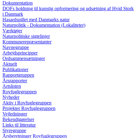
Dokumentation
DOFs holdning til kunstig opformering og udsætning af Hvid Stork
i Danmark
Hasardspillet med Danmarks natur
Naturpolitik - Dokumentation (Lokaliteter)
Værktøjer
Naturpolitiske sigtelinjer
Kommunerepræsentanter
Navnegruppe
Arbejdsprincipper
Ordsammensætninger
Aktuelt
Publikationer
Rapportgruppen
Årsrapporter
Artslisten
Rovfuglegruppen
Nyheder
Aktiv i Rovfuglegruppen
Projekter Rovfuglegruppen
Vejledninger
Bekendtgørelser
Links til litteratur
Styregruppe
Årsberetninger Rovfuglegruppen