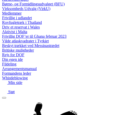
Børne- og Formidlingsudvalget (BFU)
Virksomheds Udvalg (VirkU)
Medlemmer
Frivillig i udlandet
Rovfugletræk i Thailand
Driv et reservat i Wales
Aktivist i Malta
Frivillig DOF’er til Ghana februar 2023
Vilde atlaskvadrater i Tyrkiet
Beskyt trækket ved Messinastrædet
Britiske muligheder
Rejs for DOF
Din egen ide
Fildeling
Arrangementsmanual
Formandens leder
Whistleblowing
Min side
Støt