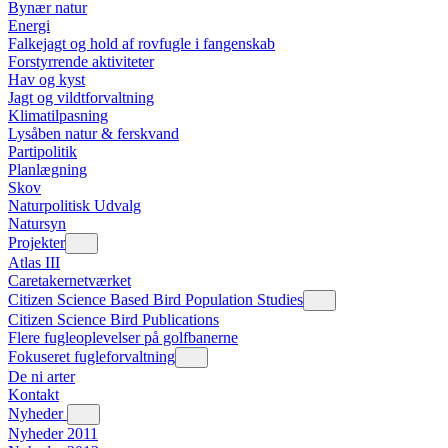
Bynær natur
Energi
Falkejagt og hold af rovfugle i fangenskab
Forstyrrende aktiviteter
Hav og kyst
Jagt og vildtforvaltning
Klimatilpasning
Lysåben natur & ferskvand
Partipolitik
Planlægning
Skov
Naturpolitisk Udvalg
Natursyn
Projekter
Atlas III
Caretakernetværket
Citizen Science Based Bird Population Studies
Citizen Science Bird Publications
Flere fugleoplevelser på golfbanerne
Fokuseret fugleforvaltning
De ni arter
Kontakt
Nyheder
Nyheder 2011