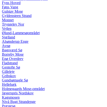
Fyns Hoved
Føns Vang
Gulstav Mose
Gyldensteen Strand
Monnet
Tryggelev Nor
Vejlen
Ølund-Lammesøområdet
Sjælland
Alsønderup Enge
Avnø
Bagsværd Sø
Borreby Mose
Enø Overdrev
Fladstrand
Gentofte Sø
Gilleleje
Gribskov
Gundsømagle Sø
Hellebæk
Holmegaards Mose-området
Jægerspris Nordskov
Kagsmosen
Nivå Bugt Strandenge
Præstesø