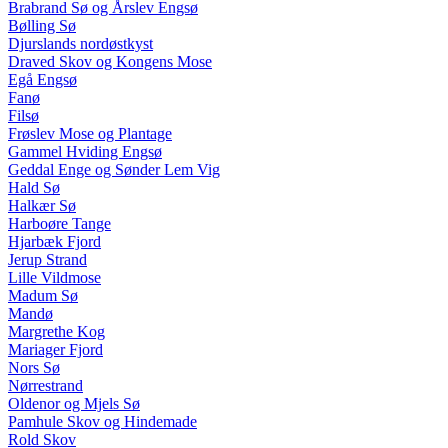
Brabrand Sø og Årslev Engsø
Bølling Sø
Djurslands nordøstkyst
Draved Skov og Kongens Mose
Egå Engsø
Fanø
Filsø
Frøslev Mose og Plantage
Gammel Hviding Engsø
Geddal Enge og Sønder Lem Vig
Hald Sø
Halkær Sø
Harboøre Tange
Hjarbæk Fjord
Jerup Strand
Lille Vildmose
Madum Sø
Mandø
Margrethe Kog
Mariager Fjord
Nors Sø
Nørrestrand
Oldenor og Mjels Sø
Pamhule Skov og Hindemade
Rold Skov