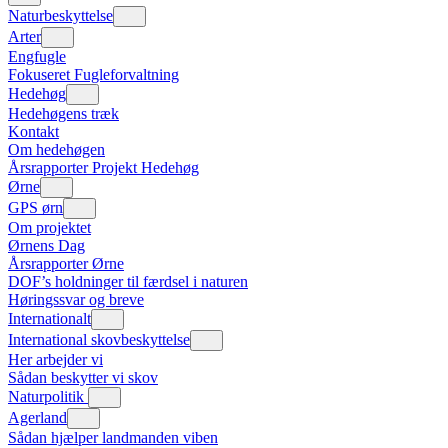
Naturbeskyttelse
Arter
Engfugle
Fokuseret Fugleforvaltning
Hedehøg
Hedehøgens træk
Kontakt
Om hedehøgen
Årsrapporter Projekt Hedehøg
Ørne
GPS ørn
Om projektet
Ørnens Dag
Årsrapporter Ørne
DOF’s holdninger til færdsel i naturen
Høringssvar og breve
Internationalt
International skovbeskyttelse
Her arbejder vi
Sådan beskytter vi skov
Naturpolitik
Agerland
Sådan hjælper landmanden viben