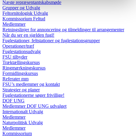
Næste repræsentantskabsmøde
Grupper og Udvalg
Feltornitologisk Udvalg
Kommissorium Feltud
Medlemmer
Retningslinjer for annoncering og tilmeldinger til arrangementer
Når du ser en sjælden fugl!
Fuglestationer, feltstationer og fuglestationsgrupper
Operationer/træf
Fuglestationsudvalg
FSU tilbyder
Træktællingskursus
Ringmærkningskursus
Formidlingskursus
Referater mm
FSU’s medlemmer og kontakt
Strategier og planer
Fuglestationerne søger frivillige!
DOF UNG
Medlemmer DOF UNG udvalget
Internationalt Udvalg
Medlemmer
Naturpolitisk Udvalg
Medlemmer
Kommissorium