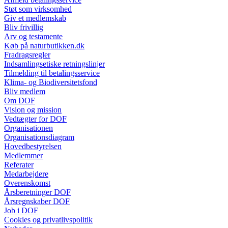
Støt som virksomhed
Giv et medlemskab
Bliv frivillig
Arv og testamente
Køb på naturbutikken.dk
Fradragsregler
Indsamlingsetiske retningslinjer
Tilmelding til betalingsservice
Klima- og Biodiversitetsfond
Bliv medlem
Om DOF
Vision og mission
Vedtægter for DOF
Organisationen
Organisationsdiagram
Hovedbestyrelsen
Medlemmer
Referater
Medarbejdere
Overenskomst
Årsberetninger DOF
Årsregnskaber DOF
Job i DOF
Cookies og privatlivspolitik