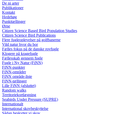
De ni arter
Publikationer
Kontakt
Hedehøg
Punkttællinger
Ørne
Citizen Science Based Bird Population Studies
Citizen Science Bird Publications
Flere fugleoplevelser på golfbanerne
Vild natur hvor du bor
Fælles fokus på de danske rovfugle
Klogere på kragefugle
Fællesskab gennem fugle
Fugle i Ny Natur (FiNN)
FiNN-punkter
FiNN-områder
FiNN område-liste
FiNN-tællinger
Lille FiNN (afsluttet)
Random walks
Territoriekortlægning
Seabirds Under Pressure (SUPRE)
Internationalt
International skovbeskyttelse
Sådan beskytter vi skov