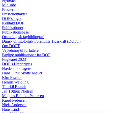
Nyheder
Min side
Presserum
Pressekontakter
DOF's logo
Kontakt DOF
Publikationer
Publikationsbase
Ornitologisk fagbibliografi
Dansk Ornitologisk Forenings Tidsskrift (DOFT)
Om DOFT
Vejledning til forfattere
Faglige publikationer fra DOF
Fugleåret 2023
DOF’s Hæderspris
Hædersmodtagere
Hans Ulrik Skotte Møller
Kim Fischer
Henrik Wejdling
Thorkil Brandt
Jan Tøttrup Nielsen
Mogens Behnke-Pedersen
Knud Pedersen
Niels Andersen
Hans Lind