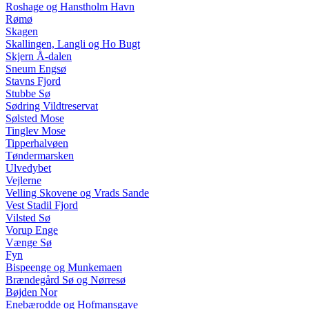
Roshage og Hanstholm Havn
Rømø
Skagen
Skallingen, Langli og Ho Bugt
Skjern Å-dalen
Sneum Engsø
Stavns Fjord
Stubbe Sø
Sødring Vildtreservat
Sølsted Mose
Tinglev Mose
Tipperhalvøen
Tøndermarsken
Ulvedybet
Vejlerne
Velling Skovene og Vrads Sande
Vest Stadil Fjord
Vilsted Sø
Vorup Enge
Vænge Sø
Fyn
Bispeenge og Munkemaen
Brændegård Sø og Nørresø
Bøjden Nor
Enebærodde og Hofmansgave