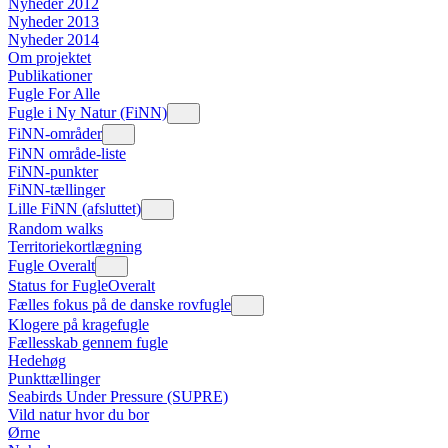
Nyheder 2012
Nyheder 2013
Nyheder 2014
Om projektet
Publikationer
Fugle For Alle
Fugle i Ny Natur (FiNN)
FiNN-områder
FiNN område-liste
FiNN-punkter
FiNN-tællinger
Lille FiNN (afsluttet)
Random walks
Territoriekortlægning
Fugle Overalt
Status for FugleOveralt
Fælles fokus på de danske rovfugle
Klogere på kragefugle
Fællesskab gennem fugle
Hedehøg
Punkttællinger
Seabirds Under Pressure (SUPRE)
Vild natur hvor du bor
Ørne