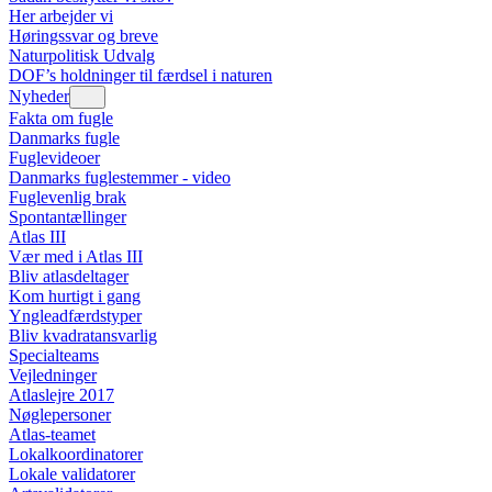
Her arbejder vi
Høringssvar og breve
Naturpolitisk Udvalg
DOF’s holdninger til færdsel i naturen
Nyheder
Fakta om fugle
Danmarks fugle
Fuglevideoer
Danmarks fuglestemmer - video
Fuglevenlig brak
Spontantællinger
Atlas III
Vær med i Atlas III
Bliv atlasdeltager
Kom hurtigt i gang
Yngleadfærdstyper
Bliv kvadratansvarlig
Specialteams
Vejledninger
Atlaslejre 2017
Nøglepersoner
Atlas-teamet
Lokalkoordinatorer
Lokale validatorer