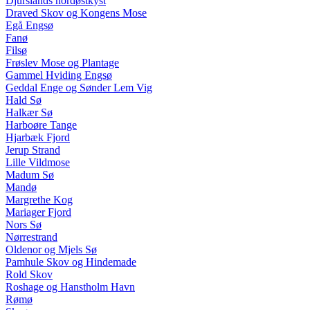
Djurslands nordøstkyst
Draved Skov og Kongens Mose
Egå Engsø
Fanø
Filsø
Frøslev Mose og Plantage
Gammel Hviding Engsø
Geddal Enge og Sønder Lem Vig
Hald Sø
Halkær Sø
Harboøre Tange
Hjarbæk Fjord
Jerup Strand
Lille Vildmose
Madum Sø
Mandø
Margrethe Kog
Mariager Fjord
Nors Sø
Nørrestrand
Oldenor og Mjels Sø
Pamhule Skov og Hindemade
Rold Skov
Roshage og Hanstholm Havn
Rømø