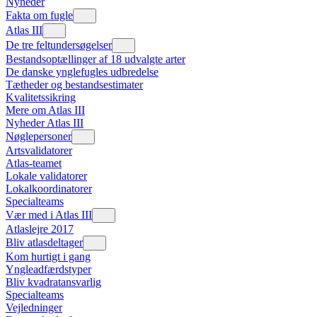
Nyheder
Fakta om fugle
Atlas III
De tre feltundersøgelser
Bestandsoptællinger af 18 udvalgte arter
De danske ynglefugles udbredelse
Tætheder og bestandsestimater
Kvalitetssikring
Mere om Atlas III
Nyheder Atlas III
Nøglepersoner
Artsvalidatorer
Atlas-teamet
Lokale validatorer
Lokalkoordinatorer
Specialteams
Vær med i Atlas III
Atlaslejre 2017
Bliv atlasdeltager
Kom hurtigt i gang
Yngleadfærdstyper
Bliv kvadratansvarlig
Specialteams
Vejledninger