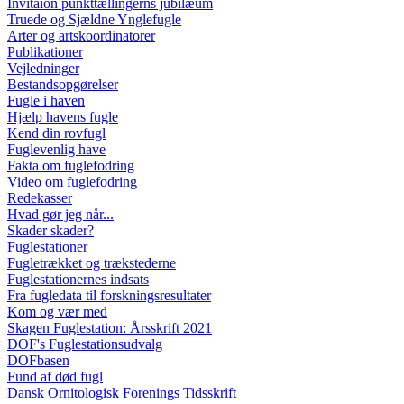
Invitaion punkttællingerns jubilæum
Truede og Sjældne Ynglefugle
Arter og artskoordinatorer
Publikationer
Vejledninger
Bestandsopgørelser
Fugle i haven
Hjælp havens fugle
Kend din rovfugl
Fuglevenlig have
Fakta om fuglefodring
Video om fuglefodring
Redekasser
Hvad gør jeg når...
Skader skader?
Fuglestationer
Fugletrækket og trækstederne
Fuglestationernes indsats
Fra fugledata til forskningsresultater
Kom og vær med
Skagen Fuglestation: Årsskrift 2021
DOF's Fuglestationsudvalg
DOFbasen
Fund af død fugl
Dansk Ornitologisk Forenings Tidsskrift