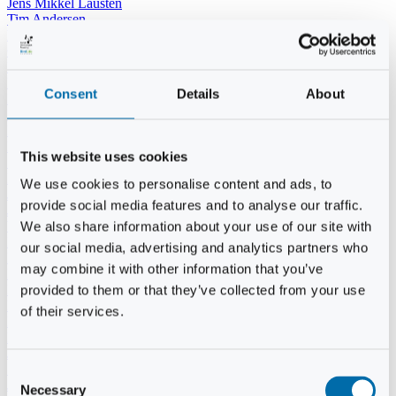
Jens Mikkel Lausten
Tim Andersen
Per Janfelt
Christian Hjorth
Per Ekberg Pedersen
Peter Andersen
Consent
Details
About
Kjeld Hansen
Niels Thomas Rosenberg
Benny Gensbøl
Bent Jakobsen
This website uses cookies
Svend Andersen
Bent Wigh
We use cookies to personalise content and ads, to
Jens-Kjeld Jensen
provide social media features and to analyse our traffic.
Jon Fjeldså
William Carøe Aarestrup
We also share information about your use of our site with
Erik Mølgaard
our social media, advertising and analytics partners who
Klaus Malling Olsen
may combine it with other information that you’ve
Brian Zobbe
Peter Lange
provided to them or that they’ve collected from your use
Kurt Due Johansen
of their services.
Niels Peter Andreasen
Preben Berg
Jette Clemmensen
Stinne Aastrup
Consent
Jesper Tofft
Necessary
Selection