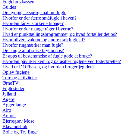
Fuglebrevkassen
Guides
De hyppigste spørgsmål om fugle
Hvorfor er der færre småfugle i haven?
Hvordan får vi storkene tilbage?
Hvorfor er der mange råger i byerne?
Hvad er punkttællingsprogrammet, og hvad fortæller det os?
Hvor bliver svalerne og andre trækfugle af?
Hvorfor ringmærker man fugle?
Dør fugle af at spise bryllupsris?
Er apps til bestemmelse af fugle gode at bruge?
Hvordan påvirker kemi og parasitter fuglene ved foderbrættet?
Hvad er DOFbasen, og hvordan bruger jeg den?
Oplev fuglene
Ture og aktiviteter
ØrneTV
Fuglesteder
Jylland
Agerø
Agger tange
Alrø
Anholt
Bjerregrav Mose
Blåvandshuk
Bolle og Try Enge