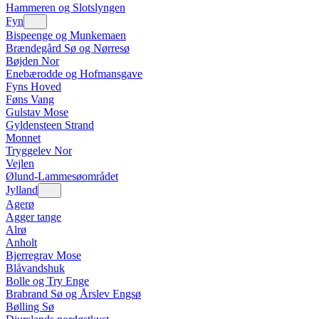
Hammeren og Slotslyngen
Fyn
Bispeenge og Munkemaen
Brændegård Sø og Nørresø
Bøjden Nor
Enebærodde og Hofmansgave
Fyns Hoved
Føns Vang
Gulstav Mose
Gyldensteen Strand
Monnet
Tryggelev Nor
Vejlen
Ølund-Lammesøområdet
Jylland
Agerø
Agger tange
Alrø
Anholt
Bjerregrav Mose
Blåvandshuk
Bolle og Try Enge
Brabrand Sø og Årslev Engsø
Bølling Sø