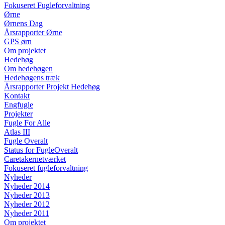
Fokuseret Fugleforvaltning
Ørne
Ørnens Dag
Årsrapporter Ørne
GPS ørn
Om projektet
Hedehøg
Om hedehøgen
Hedehøgens træk
Årsrapporter Projekt Hedehøg
Kontakt
Engfugle
Projekter
Fugle For Alle
Atlas III
Fugle Overalt
Status for FugleOveralt
Caretakernetværket
Fokuseret fugleforvaltning
Nyheder
Nyheder 2014
Nyheder 2013
Nyheder 2012
Nyheder 2011
Om projektet