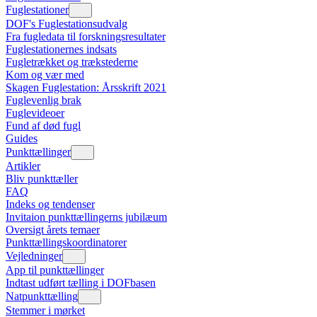
Fuglestationer
DOF's Fuglestationsudvalg
Fra fugledata til forskningsresultater
Fuglestationernes indsats
Fugletrækket og trækstederne
Kom og vær med
Skagen Fuglestation: Årsskrift 2021
Fuglevenlig brak
Fuglevideoer
Fund af død fugl
Guides
Punkttællinger
Artikler
Bliv punkttæller
FAQ
Indeks og tendenser
Invitaion punkttællingerns jubilæum
Oversigt årets temaer
Punkttællingskoordinatorer
Vejledninger
App til punkttællinger
Indtast udført tælling i DOFbasen
Natpunkttælling
Stemmer i mørket