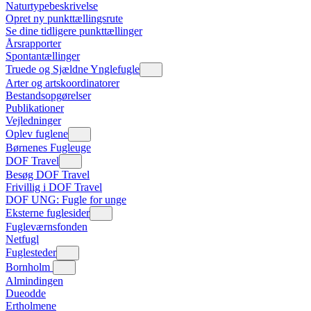
Naturtypebeskrivelse
Opret ny punkttællingsrute
Se dine tidligere punkttællinger
Årsrapporter
Spontantællinger
Truede og Sjældne Ynglefugle
Arter og artskoordinatorer
Bestandsopgørelser
Publikationer
Vejledninger
Oplev fuglene
Børnenes Fugleuge
DOF Travel
Besøg DOF Travel
Frivillig i DOF Travel
DOF UNG: Fugle for unge
Eksterne fuglesider
Fugleværnsfonden
Netfugl
Fuglesteder
Bornholm
Almindingen
Dueodde
Ertholmene