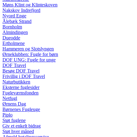
Møns Klint og Klinteskoven
Nakskov Indrefjord
Nyord Enge
Ålebæk Strand
Bornholm
Almindingen
Dueodde
Ertholmene
Hammeren og Slotslyngen
Ørneklubben: Fugle for børn
DOF UNG: Fugle for unge
DOF Travel
Besøg DOF Travel
Frivillig i DOF Travel
Naturbutikken
Eksterne fuglesider
Fugleværnsfonden
Netfugl
Ørnens Dag
Børnenes Fugleuge
Piplo
Støt fuglene
Giv et enkelt bidrag
Støt hver måned
Afmeld betalingsservice