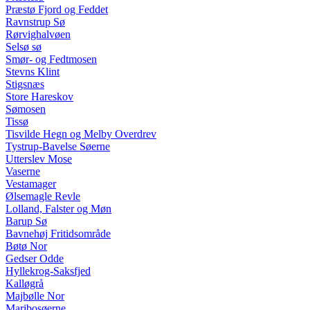
Præstø Fjord og Feddet
Ravnstrup Sø
Rørvighalvøen
Selsø sø
Smør- og Fedtmosen
Stevns Klint
Stigsnæs
Store Hareskov
Sømosen
Tissø
Tisvilde Hegn og Melby Overdrev
Tystrup-Bavelse Søerne
Utterslev Mose
Vaserne
Vestamager
Ølsemagle Revle
Lolland, Falster og Møn
Barup Sø
Bavnehøj Fritidsområde
Bøtø Nor
Gedser Odde
Hyllekrog-Saksfjed
Kalløgrå
Majbølle Nor
Maribosøerne