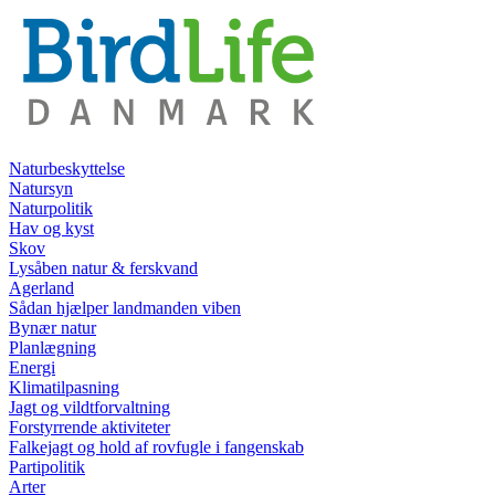
Naturbeskyttelse
Natursyn
Naturpolitik
Hav og kyst
Skov
Lysåben natur & ferskvand
Agerland
Sådan hjælper landmanden viben
Bynær natur
Planlægning
Energi
Klimatilpasning
Jagt og vildtforvaltning
Forstyrrende aktiviteter
Falkejagt og hold af rovfugle i fangenskab
Partipolitik
Arter