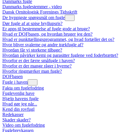
Danmarks fugle
Danmarks fuglestemmer - video
Dansk Ornitologisk Forenings Tidsskrift
De hyppigste spørgsmål om fugle
Dør fugle af at spise bryllupsris?
Er apps til bestemmelse af fugle gode at bruge?
Hvad er DOFbasen, og hvordan bruger jeg den?
Hvad er punkttællingsprogrammet, og hvad fortæller det os?
Hvor bliver svalerne og andre trækfugle af?
Hvordan får vi storkene tilbage?
Hvordan påvirker kemi og parasitter fuglene ved foderbrættet?
Hvorfor er der færre småfugle i haven?
Hvorfor er der mange råger i byerne?
Hvorfor ringmærker man fugle?
DOFbasen
Fugle i haven
Fakta om fuglefodring
Fuglevenlig have
Hjælp havens fugle
Hvad gør jeg når...
Kend din rovfugl
Redekasser
Skader skader?
Video om fuglefodring
Fuglebrevkassen