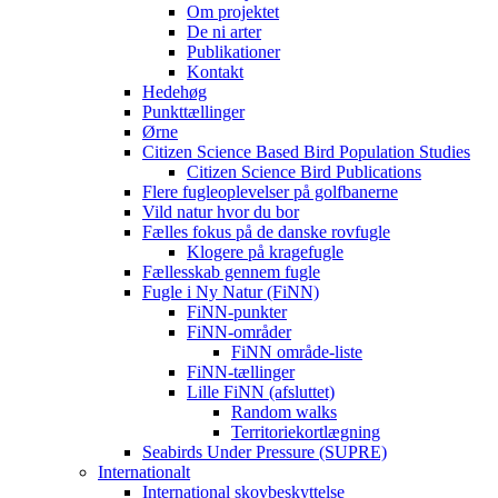
Om projektet
De ni arter
Publikationer
Kontakt
Hedehøg
Punkttællinger
Ørne
Citizen Science Based Bird Population Studies
Citizen Science Bird Publications
Flere fugleoplevelser på golfbanerne
Vild natur hvor du bor
Fælles fokus på de danske rovfugle
Klogere på kragefugle
Fællesskab gennem fugle
Fugle i Ny Natur (FiNN)
FiNN-punkter
FiNN-områder
FiNN område-liste
FiNN-tællinger
Lille FiNN (afsluttet)
Random walks
Territoriekortlægning
Seabirds Under Pressure (SUPRE)
Internationalt
International skovbeskyttelse