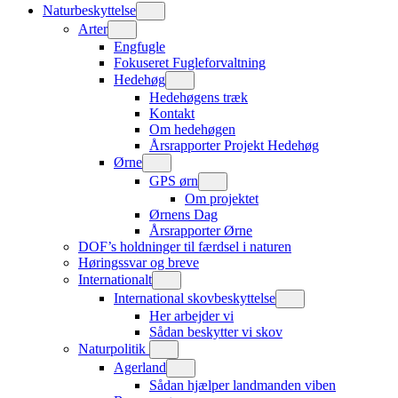
Naturbeskyttelse
Arter
Engfugle
Fokuseret Fugleforvaltning
Hedehøg
Hedehøgens træk
Kontakt
Om hedehøgen
Årsrapporter Projekt Hedehøg
Ørne
GPS ørn
Om projektet
Ørnens Dag
Årsrapporter Ørne
DOF’s holdninger til færdsel i naturen
Høringssvar og breve
Internationalt
International skovbeskyttelse
Her arbejder vi
Sådan beskytter vi skov
Naturpolitik
Agerland
Sådan hjælper landmanden viben