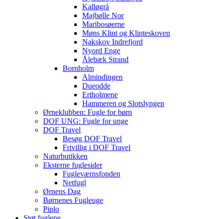
Kalløgrå
Majbølle Nor
Maribosøerne
Møns Klint og Klinteskoven
Nakskov Indrefjord
Nyord Enge
Ålebæk Strand
Bornholm
Almindingen
Dueodde
Ertholmene
Hammeren og Slotslyngen
Ørneklubben: Fugle for børn
DOF UNG: Fugle for unge
DOF Travel
Besøg DOF Travel
Frivillig i DOF Travel
Naturbutikken
Eksterne fuglesider
Fugleværnsfonden
Netfugl
Ørnens Dag
Børnenes Fugleuge
Piplo
Støt fuglene