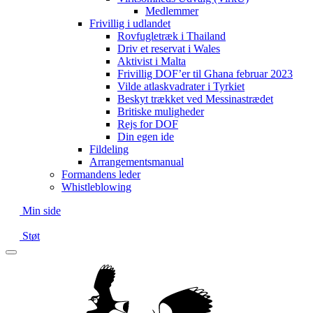
Medlemmer
Frivillig i udlandet
Rovfugletræk i Thailand
Driv et reservat i Wales
Aktivist i Malta
Frivillig DOF’er til Ghana februar 2023
Vilde atlaskvadrater i Tyrkiet
Beskyt trækket ved Messinastrædet
Britiske muligheder
Rejs for DOF
Din egen ide
Fildeling
Arrangementsmanual
Formandens leder
Whistleblowing
Min side
Støt