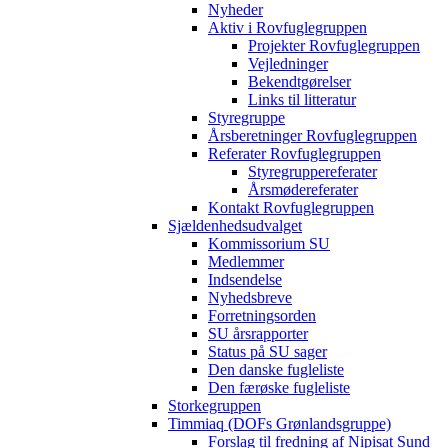
Nyheder
Aktiv i Rovfuglegruppen
Projekter Rovfuglegruppen
Vejledninger
Bekendtgørelser
Links til litteratur
Styregruppe
Årsberetninger Rovfuglegruppen
Referater Rovfuglegruppen
Styregruppereferater
Årsmødereferater
Kontakt Rovfuglegruppen
Sjældenhedsudvalget
Kommissorium SU
Medlemmer
Indsendelse
Nyhedsbreve
Forretningsorden
SU årsrapporter
Status på SU sager
Den danske fugleliste
Den færøske fugleliste
Storkegruppen
Timmiaq (DOFs Grønlandsgruppe)
Forslag til fredning af Nipisat Sund