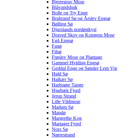
Bjerregrav Mose
Blåvandshuk
Bolle og Try Enge
Brabrand Sø og Årslev Engsø
Bølling Sø
Djurslands nordøstkyst
Draved Skov og Kongens Mose
Egå Engsø
Fanø
Filsø
Frøslev Mose og Plantage
Gammel Hviding Engsø
Geddal Enge og Sønder Lem Vig
Hald Sø
Halkær Sø
Harboøre Tange
Hjarbæk Fjord
Jerup Strand
Lille Vildmose
Madum Sø
Mandø
Margrethe Kog
Mariager Fjord
Nors Sø
Nørrestrand