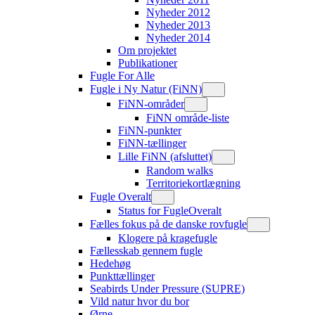
Nyheder 2012
Nyheder 2013
Nyheder 2014
Om projektet
Publikationer
Fugle For Alle
Fugle i Ny Natur (FiNN)
FiNN-områder
FiNN område-liste
FiNN-punkter
FiNN-tællinger
Lille FiNN (afsluttet)
Random walks
Territoriekortlægning
Fugle Overalt
Status for FugleOveralt
Fælles fokus på de danske rovfugle
Klogere på kragefugle
Fællesskab gennem fugle
Hedehøg
Punkttællinger
Seabirds Under Pressure (SUPRE)
Vild natur hvor du bor
Ørne