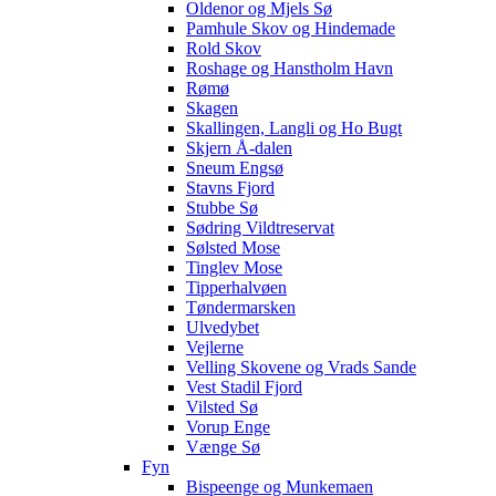
Oldenor og Mjels Sø
Pamhule Skov og Hindemade
Rold Skov
Roshage og Hanstholm Havn
Rømø
Skagen
Skallingen, Langli og Ho Bugt
Skjern Å-dalen
Sneum Engsø
Stavns Fjord
Stubbe Sø
Sødring Vildtreservat
Sølsted Mose
Tinglev Mose
Tipperhalvøen
Tøndermarsken
Ulvedybet
Vejlerne
Velling Skovene og Vrads Sande
Vest Stadil Fjord
Vilsted Sø
Vorup Enge
Vænge Sø
Fyn
Bispeenge og Munkemaen