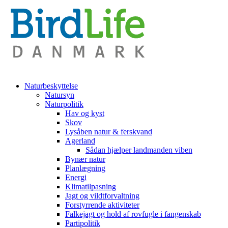
Naturbeskyttelse
Natursyn
Naturpolitik
Hav og kyst
Skov
Lysåben natur & ferskvand
Agerland
Sådan hjælper landmanden viben
Bynær natur
Planlægning
Energi
Klimatilpasning
Jagt og vildtforvaltning
Forstyrrende aktiviteter
Falkejagt og hold af rovfugle i fangenskab
Partipolitik