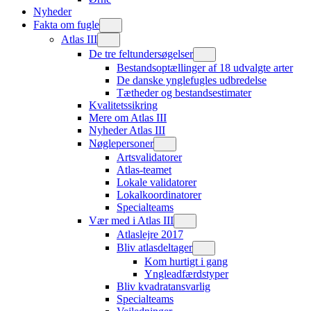
Nyheder
Fakta om fugle
Atlas III
De tre feltundersøgelser
Bestandsoptællinger af 18 udvalgte arter
De danske ynglefugles udbredelse
Tætheder og bestandsestimater
Kvalitetssikring
Mere om Atlas III
Nyheder Atlas III
Nøglepersoner
Artsvalidatorer
Atlas-teamet
Lokale validatorer
Lokalkoordinatorer
Specialteams
Vær med i Atlas III
Atlaslejre 2017
Bliv atlasdeltager
Kom hurtigt i gang
Yngleadfærdstyper
Bliv kvadratansvarlig
Specialteams