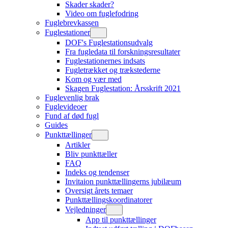
Skader skader?
Video om fuglefodring
Fuglebrevkassen
Fuglestationer
DOF's Fuglestationsudvalg
Fra fugledata til forskningsresultater
Fuglestationernes indsats
Fugletrækket og trækstederne
Kom og vær med
Skagen Fuglestation: Årsskrift 2021
Fuglevenlig brak
Fuglevideoer
Fund af død fugl
Guides
Punkttællinger
Artikler
Bliv punkttæller
FAQ
Indeks og tendenser
Invitaion punkttællingerns jubilæum
Oversigt årets temaer
Punkttællingskoordinatorer
Vejledninger
App til punkttællinger