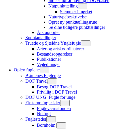
Indtast udført tælling i DOFbasen
Natpunkttælling
Stemmer i mørket
Naturtypebeskrivelse
Opret ny punkttællingsrute
Se dine tidligere punkttællinger
Årsrapporter
Spontantællinger
Truede og Sjældne Ynglefugle
Arter og artskoordinatorer
Bestandsopgørelser
Publikationer
Vejledninger
Oplev fuglene
Børnenes Fugleuge
DOF Travel
Besøg DOF Travel
Frivillig i DOF Travel
DOF UNG: Fugle for unge
Eksterne fuglesider
Fugleværnsfonden
Netfugl
Fuglesteder
Bornholm