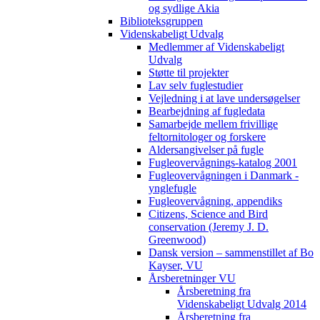
og sydlige Akia
Biblioteksgruppen
Videnskabeligt Udvalg
Medlemmer af Videnskabeligt
Udvalg
Støtte til projekter
Lav selv fuglestudier
Vejledning i at lave undersøgelser
Bearbejdning af fugledata
Samarbejde mellem frivillige
feltornitologer og forskere
Aldersangivelser på fugle
Fugleovervågnings-katalog 2001
Fugleovervågningen i Danmark -
ynglefugle
Fugleovervågning, appendiks
Citizens, Science and Bird
conservation (Jeremy J. D.
Greenwood)
Dansk version – sammenstillet af Bo
Kayser, VU
Årsberetninger VU
Årsberetning fra
Videnskabeligt Udvalg 2014
Årsberetning fra