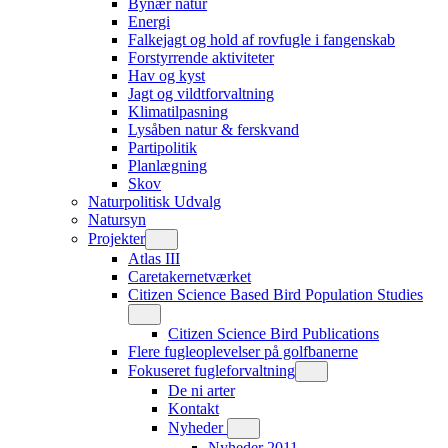
Bynær natur
Energi
Falkejagt og hold af rovfugle i fangenskab
Forstyrrende aktiviteter
Hav og kyst
Jagt og vildtforvaltning
Klimatilpasning
Lysåben natur & ferskvand
Partipolitik
Planlægning
Skov
Naturpolitisk Udvalg
Natursyn
Projekter
Atlas III
Caretakernetværket
Citizen Science Based Bird Population Studies
Citizen Science Bird Publications
Flere fugleoplevelser på golfbanerne
Fokuseret fugleforvaltning
De ni arter
Kontakt
Nyheder
Nyheder 2011