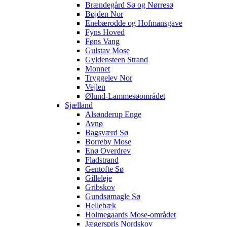
Brændegård Sø og Nørresø
Bøjden Nor
Enebærodde og Hofmansgave
Fyns Hoved
Føns Vang
Gulstav Mose
Gyldensteen Strand
Monnet
Tryggelev Nor
Vejlen
Ølund-Lammesøområdet
Sjælland
Alsønderup Enge
Avnø
Bagsværd Sø
Borreby Mose
Enø Overdrev
Fladstrand
Gentofte Sø
Gilleleje
Gribskov
Gundsømagle Sø
Hellebæk
Holmegaards Mose-området
Jægerspris Nordskov