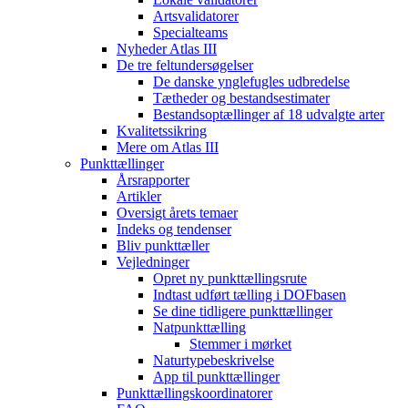
Artsvalidatorer
Specialteams
Nyheder Atlas III
De tre feltundersøgelser
De danske ynglefugles udbredelse
Tætheder og bestandsestimater
Bestandsoptællinger af 18 udvalgte arter
Kvalitetssikring
Mere om Atlas III
Punkttællinger
Årsrapporter
Artikler
Oversigt årets temaer
Indeks og tendenser
Bliv punkttæller
Vejledninger
Opret ny punkttællingsrute
Indtast udført tælling i DOFbasen
Se dine tidligere punkttællinger
Natpunkttælling
Stemmer i mørket
Naturtypebeskrivelse
App til punkttællinger
Punkttællingskoordinatorer