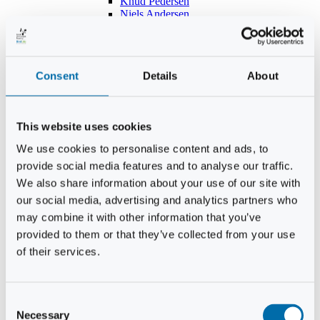
Knud Pedersen
Niels Andersen
Hans Lind
Jens Mikkel Lausten
Tim Andersen
Per Janfelt
Consent
Details
About
Christian Hjorth
Per Ekberg Pedersen
Peter Andersen
Kjeld Hansen
This website uses cookies
Niels Thomas Rosenberg
Benny Gensbøl
We use cookies to personalise content and ads, to
Bent Jakobsen
provide social media features and to analyse our traffic.
Svend Andersen
Bent Wigh
We also share information about your use of our site with
Jens-Kjeld Jensen
our social media, advertising and analytics partners who
Jon Fjeldså
may combine it with other information that you’ve
William Carøe Aarestrup
Erik Mølgaard
provided to them or that they’ve collected from your use
Klaus Malling Olsen
of their services.
Brian Zobbe
Peter Lange
Kurt Due Johansen
Niels Peter Andreasen
Consent
Preben Berg
Necessary
Selection