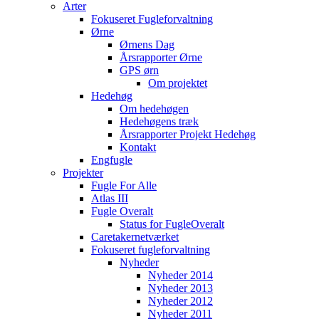
Arter
Fokuseret Fugleforvaltning
Ørne
Ørnens Dag
Årsrapporter Ørne
GPS ørn
Om projektet
Hedehøg
Om hedehøgen
Hedehøgens træk
Årsrapporter Projekt Hedehøg
Kontakt
Engfugle
Projekter
Fugle For Alle
Atlas III
Fugle Overalt
Status for FugleOveralt
Caretakernetværket
Fokuseret fugleforvaltning
Nyheder
Nyheder 2014
Nyheder 2013
Nyheder 2012
Nyheder 2011