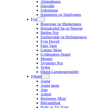
Almindingen
Dueodde
Ertholmene
Hammeren og Slotslyngen
Fyn
Bispeenge og Munkemaen
Brændegård Sø og Nørresø
Bøjden Nor
Enebærodde og Hofmansgave
Fyns Hoved
Føns Vang
Gulstav Mose
Gyldensteen Strand
Monnet
Tryggelev Nor
Vejlen
Ølund-Lammesøområdet
Jylland
Agerø
Agger tange
Alrø
Anholt
Bjerregrav Mose
Blåvandshuk
Bolle og Try Enge