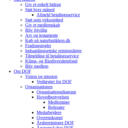
Giv et enkelt bidrag
Støt hver måned
Afmeld betalingsservice
Støt som virksomhed
Giv et medlemskab
Bliv frivillig
Arv og testamente
Køb på naturbutikken.dk
Fradragsregler
Indsamlingsetiske retningslinjer
Tilmelding til betalingsservice
Klima- og Biodiversitetsfond
Bliv medlem
Om DOF
Vision og mission
Vedtægter for DOF
Organisationen
Organisationsdiagram
Hovedbestyrelsen
Medlemmer
Referater
Medarbejdere
Overenskomst
Årsberetninger DOF
Årsregnskaber DOF