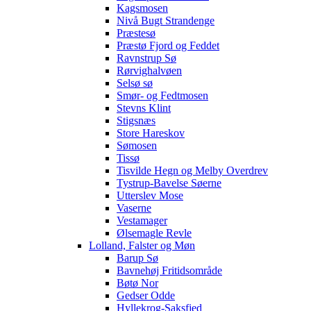
Kagsmosen
Nivå Bugt Strandenge
Præstesø
Præstø Fjord og Feddet
Ravnstrup Sø
Rørvighalvøen
Selsø sø
Smør- og Fedtmosen
Stevns Klint
Stigsnæs
Store Hareskov
Sømosen
Tissø
Tisvilde Hegn og Melby Overdrev
Tystrup-Bavelse Søerne
Utterslev Mose
Vaserne
Vestamager
Ølsemagle Revle
Lolland, Falster og Møn
Barup Sø
Bavnehøj Fritidsområde
Bøtø Nor
Gedser Odde
Hyllekrog-Saksfjed