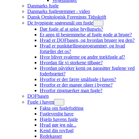
Vejledninger
Danmarks fugle
Danmarks fuglestemmer - video
Dansk Ornitologisk Forenings Tidsskrift
De hyppigste spørgsmål om fugle
Dør fugle af at spise bryllupsris?
Er apps til bestemmelse af fugle gode at bruge?
Hvad er DOFbasen, og hvordan bruger jeg den?
Hvad er punkttællingsprogrammet, og hvad
fortæller det os?
Hvor bliver svalerne og andre trækfugle af?
Hvordan får vi storkene tilbage?
Hvordan påvirker kemi og parasitter fuglene ved
foderbrættet?
Hvorfor er der færre småfugle i haven?
Hvorfor er der mange råger i byerne?
Hvorfor ringmærker man fugle?
DOFbasen
Fugle i haven
Fakta om fuglefodring
Fuglevenlig have
Hjælp havens fugle
Hvad gør jeg når...
Kend din rovfugl
Redekasser