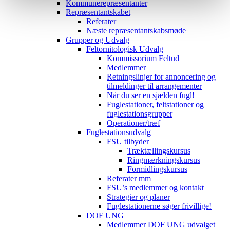
Kommunerepræsentanter
Repræsentantskabet
Referater
Næste repræsentantskabsmøde
Grupper og Udvalg
Feltornitologisk Udvalg
Kommissorium Feltud
Medlemmer
Retningslinjer for annoncering og
tilmeldinger til arrangementer
Når du ser en sjælden fugl!
Fuglestationer, feltstationer og
fuglestationsgrupper
Operationer/træf
Fuglestationsudvalg
FSU tilbyder
Træktællingskursus
Ringmærkningskursus
Formidlingskursus
Referater mm
FSU’s medlemmer og kontakt
Strategier og planer
Fuglestationerne søger frivillige!
DOF UNG
Medlemmer DOF UNG udvalget