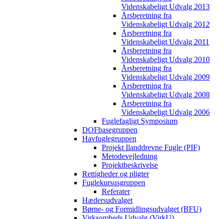
Videnskabeligt Udvalg 2013
Årsberetning fra
Videnskabeligt Udvalg 2012
Årsberetning fra
Videnskabeligt Udvalg 2011
Årsberetning fra
Videnskabeligt Udvalg 2010
Årsberetning fra
Videnskabeligt Udvalg 2009
Årsberetning fra
Videnskabeligt Udvalg 2008
Årsberetning fra
Videnskabeligt Udvalg 2006
Fuglefagligt Symposium
DOFbasegruppen
Havfuglegruppen
Projekt Ilanddrevne Fugle (PIF)
Metodevejledning
Projektbeskrivelse
Rettigheder og pligter
Fuglekursusgruppen
Referater
Hædersudvalget
Børne- og Formidlingsudvalget (BFU)
Virksomheds Udvalg (VirkU)