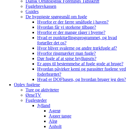
Dansk Ornitologisk Forenings Tidsskrift
Fuglebrevkassen
Guides
De hyppigste spørgsmål om fugle
Hvorfor er der færre småfugle i haven?
Hvordan får vi storkene tilbage?
Hvorfor er der mange råger i byerne?
Hvad er punkttællingsprogrammet, og hvad
fortæller det os?
Hvor bliver svalerne og andre trækfugle af?
Hvorfor ringmærker man fugle?
Dør fugle af at spise bryllupsris?
Er apps til bestemmelse af fugle gode at bruge?
Hvordan påvirker kemi og parasitter fuglene ved
foderbrættet?
Hvad er DOFbasen, og hvordan bruger jeg den?
Oplev fuglene
Ture og aktiviteter
ØrneTV
Fuglesteder
Jylland
Agerø
Agger tange
Alrø
Anholt