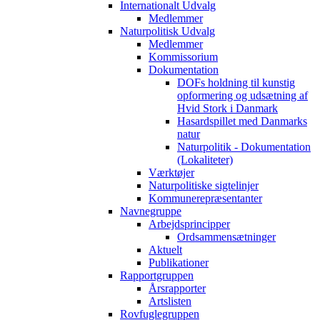
Internationalt Udvalg
Medlemmer
Naturpolitisk Udvalg
Medlemmer
Kommissorium
Dokumentation
DOFs holdning til kunstig
opformering og udsætning af
Hvid Stork i Danmark
Hasardspillet med Danmarks
natur
Naturpolitik - Dokumentation
(Lokaliteter)
Værktøjer
Naturpolitiske sigtelinjer
Kommunerepræsentanter
Navnegruppe
Arbejdsprincipper
Ordsammensætninger
Aktuelt
Publikationer
Rapportgruppen
Årsrapporter
Artslisten
Rovfuglegruppen