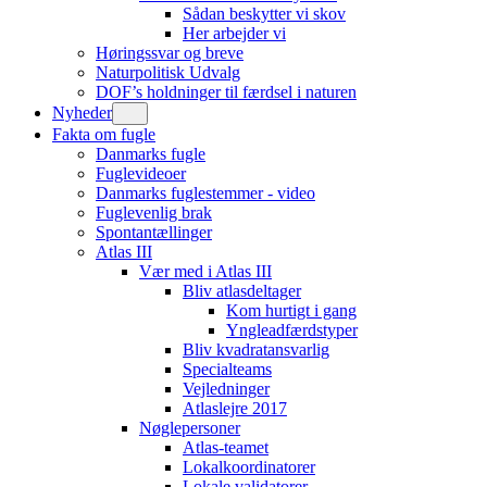
Sådan beskytter vi skov
Her arbejder vi
Høringssvar og breve
Naturpolitisk Udvalg
DOF’s holdninger til færdsel i naturen
Nyheder
Fakta om fugle
Danmarks fugle
Fuglevideoer
Danmarks fuglestemmer - video
Fuglevenlig brak
Spontantællinger
Atlas III
Vær med i Atlas III
Bliv atlasdeltager
Kom hurtigt i gang
Yngleadfærdstyper
Bliv kvadratansvarlig
Specialteams
Vejledninger
Atlaslejre 2017
Nøglepersoner
Atlas-teamet
Lokalkoordinatorer
Lokale validatorer