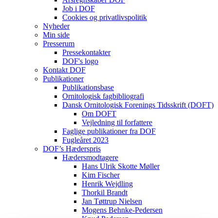
Job i DOF
Cookies og privatlivspolitik
Nyheder
Min side
Presserum
Pressekontakter
DOF's logo
Kontakt DOF
Publikationer
Publikationsbase
Ornitologisk fagbibliografi
Dansk Ornitologisk Forenings Tidsskrift (DOFT)
Om DOFT
Vejledning til forfattere
Faglige publikationer fra DOF
Fugleåret 2023
DOF’s Hæderspris
Hædersmodtagere
Hans Ulrik Skotte Møller
Kim Fischer
Henrik Wejdling
Thorkil Brandt
Jan Tøttrup Nielsen
Mogens Behnke-Pedersen