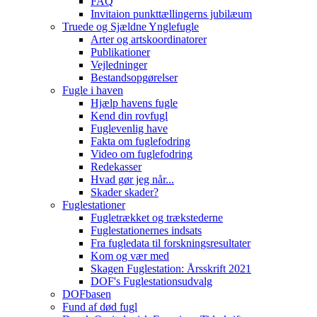
FAQ
Invitaion punkttællingerns jubilæum
Truede og Sjældne Ynglefugle
Arter og artskoordinatorer
Publikationer
Vejledninger
Bestandsopgørelser
Fugle i haven
Hjælp havens fugle
Kend din rovfugl
Fuglevenlig have
Fakta om fuglefodring
Video om fuglefodring
Redekasser
Hvad gør jeg når...
Skader skader?
Fuglestationer
Fugletrækket og trækstederne
Fuglestationernes indsats
Fra fugledata til forskningsresultater
Kom og vær med
Skagen Fuglestation: Årsskrift 2021
DOF's Fuglestationsudvalg
DOFbasen
Fund af død fugl