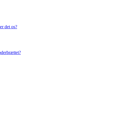
er det os?
oderbrættet?