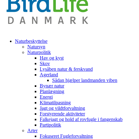
Naturbeskyttelse
Natursyn
Naturpolitik
Hav og kyst
Skov
Lysåben natur & ferskvand
Agerland
Sådan hjælper landmanden viben
Bynær natur
Planlægning
Energi
Klimatilpasning
Jagt og vildtforvaltning
Forstyrrende aktiviteter
Falkejagt og hold af rovfugle i fangenskab
Partipolitik
Arter
Fokuseret Fugleforvaltning