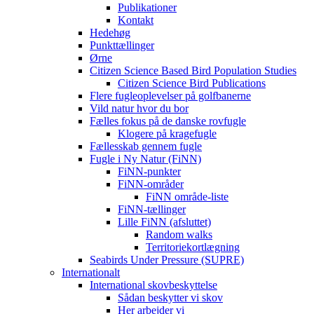
Publikationer
Kontakt
Hedehøg
Punkttællinger
Ørne
Citizen Science Based Bird Population Studies
Citizen Science Bird Publications
Flere fugleoplevelser på golfbanerne
Vild natur hvor du bor
Fælles fokus på de danske rovfugle
Klogere på kragefugle
Fællesskab gennem fugle
Fugle i Ny Natur (FiNN)
FiNN-punkter
FiNN-områder
FiNN område-liste
FiNN-tællinger
Lille FiNN (afsluttet)
Random walks
Territoriekortlægning
Seabirds Under Pressure (SUPRE)
Internationalt
International skovbeskyttelse
Sådan beskytter vi skov
Her arbejder vi