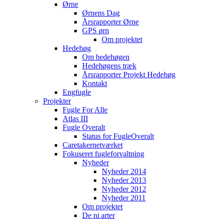
Ørne
Ørnens Dag
Årsrapporter Ørne
GPS ørn
Om projektet
Hedehøg
Om hedehøgen
Hedehøgens træk
Årsrapporter Projekt Hedehøg
Kontakt
Engfugle
Projekter
Fugle For Alle
Atlas III
Fugle Overalt
Status for FugleOveralt
Caretakernetværket
Fokuseret fugleforvaltning
Nyheder
Nyheder 2014
Nyheder 2013
Nyheder 2012
Nyheder 2011
Om projektet
De ni arter