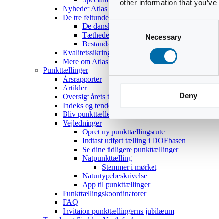
other information that you’ve
Nyheder Atlas III
De tre feltundersøgelser
Consent
De danske ynglefugles udbredelse
Tætheder og bestandsestimater
Necessary
Selection
Bestandsoptællinger af 18 udvalgte arter
Kvalitetssikring
Mere om Atlas III
Punkttællinger
Årsrapporter
Artikler
Deny
Oversigt årets temaer
Indeks og tendenser
Bliv punkttæller
Vejledninger
Opret ny punkttællingsrute
Indtast udført tælling i DOFbasen
Se dine tidligere punkttællinger
Natpunkttælling
Stemmer i mørket
Naturtypebeskrivelse
App til punkttællinger
Punkttællingskoordinatorer
FAQ
Invitaion punkttællingerns jubilæum