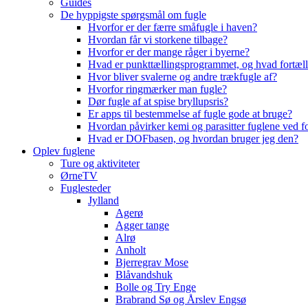
Guides
De hyppigste spørgsmål om fugle
Hvorfor er der færre småfugle i haven?
Hvordan får vi storkene tilbage?
Hvorfor er der mange råger i byerne?
Hvad er punkttællingsprogrammet, og hvad fortæll
Hvor bliver svalerne og andre trækfugle af?
Hvorfor ringmærker man fugle?
Dør fugle af at spise bryllupsris?
Er apps til bestemmelse af fugle gode at bruge?
Hvordan påvirker kemi og parasitter fuglene ved f
Hvad er DOFbasen, og hvordan bruger jeg den?
Oplev fuglene
Ture og aktiviteter
ØrneTV
Fuglesteder
Jylland
Agerø
Agger tange
Alrø
Anholt
Bjerregrav Mose
Blåvandshuk
Bolle og Try Enge
Brabrand Sø og Årslev Engsø