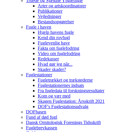
Truede og Sjældne Ynglefugle
Arter og artskoordinatorer
Publikationer
Vejledninger
Bestandsopgørelser
Fugle i haven
Hjælp havens fugle
Kend din rovfugl
Fuglevenlig have
Fakta om fuglefodring
Video om fuglefodring
Redekasser
Hvad gør jeg når...
Skader skader?
Fuglestationer
Fugletrækket og trækstederne
Fuglestationernes indsats
Fra fugledata til forskningsresultater
Kom og vær med
Skagen Fuglestation: Årsskrift 2021
DOF's Fuglestationsudvalg
DOFbasen
Fund af død fugl
Dansk Ornitologisk Forenings Tidsskrift
Fuglebrevkassen