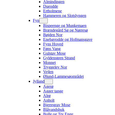
Almindingen
Dueodde
Ertholmene
Hammeren og Slotslyngen
Fyn
Bispeenge og Munkemaen
Brændegård Sø og Nørresø
Bøjden Nor
Enebærodde og Hofmansgave
Fyns Hoved
Føns Vang
Gulstav Mose
Gyldensteen Strand
Monnet
Tryggelev Nor
Vejlen
Ølund-Lammesøområdet
Jylland
Agerø
Agger tange
Alrø
Anholt
Bjerregrav Mose
Blåvandshuk
Bolle og Try Enge