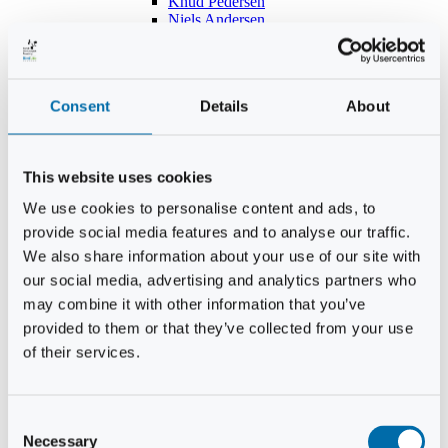
Knud Pedersen
Niels Andersen
Hans Lind
Jens Mikkel Lausten
Tim Andersen
Per Janfelt
Consent
Details
About
Christian Hjorth
Per Ekberg Pedersen
Peter Andersen
Kjeld Hansen
This website uses cookies
Niels Thomas Rosenberg
Benny Gensbøl
We use cookies to personalise content and ads, to
Bent Jakobsen
provide social media features and to analyse our traffic.
Svend Andersen
Bent Wigh
We also share information about your use of our site with
Jens-Kjeld Jensen
our social media, advertising and analytics partners who
Jon Fjeldså
may combine it with other information that you’ve
William Carøe Aarestrup
Erik Mølgaard
provided to them or that they’ve collected from your use
Klaus Malling Olsen
of their services.
Brian Zobbe
Peter Lange
Kurt Due Johansen
Niels Peter Andreasen
Consent
Preben Berg
Necessary
Selection