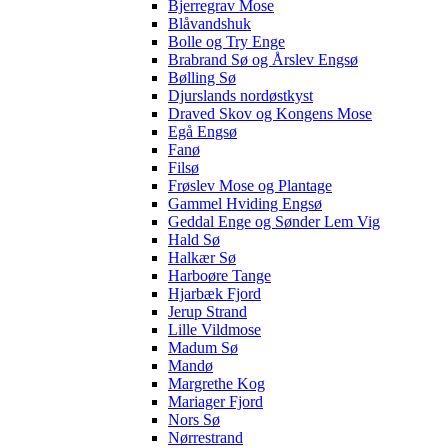
Bjerregrav Mose
Blåvandshuk
Bolle og Try Enge
Brabrand Sø og Årslev Engsø
Bølling Sø
Djurslands nordøstkyst
Draved Skov og Kongens Mose
Egå Engsø
Fanø
Filsø
Frøslev Mose og Plantage
Gammel Hviding Engsø
Geddal Enge og Sønder Lem Vig
Hald Sø
Halkær Sø
Harboøre Tange
Hjarbæk Fjord
Jerup Strand
Lille Vildmose
Madum Sø
Mandø
Margrethe Kog
Mariager Fjord
Nors Sø
Nørrestrand