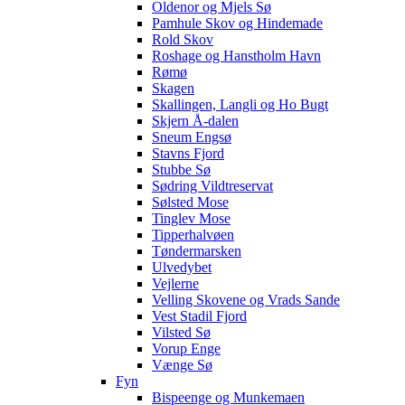
Oldenor og Mjels Sø
Pamhule Skov og Hindemade
Rold Skov
Roshage og Hanstholm Havn
Rømø
Skagen
Skallingen, Langli og Ho Bugt
Skjern Å-dalen
Sneum Engsø
Stavns Fjord
Stubbe Sø
Sødring Vildtreservat
Sølsted Mose
Tinglev Mose
Tipperhalvøen
Tøndermarsken
Ulvedybet
Vejlerne
Velling Skovene og Vrads Sande
Vest Stadil Fjord
Vilsted Sø
Vorup Enge
Vænge Sø
Fyn
Bispeenge og Munkemaen