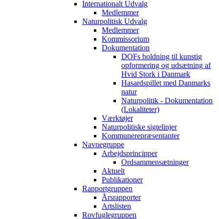
Internationalt Udvalg
Medlemmer
Naturpolitisk Udvalg
Medlemmer
Kommissorium
Dokumentation
DOFs holdning til kunstig
opformering og udsætning af
Hvid Stork i Danmark
Hasardspillet med Danmarks
natur
Naturpolitik - Dokumentation
(Lokaliteter)
Værktøjer
Naturpolitiske sigtelinjer
Kommunerepræsentanter
Navnegruppe
Arbejdsprincipper
Ordsammensætninger
Aktuelt
Publikationer
Rapportgruppen
Årsrapporter
Artslisten
Rovfuglegruppen