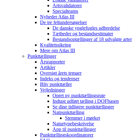
Artsvalidatorer
Specialteams
Nyheder Atlas III
De tre feltundersøgelser
De danske ynglefugles udbredelse
Tætheder og bestandsestimater
Bestandsoptællinger af 18 udvalgte arter
Kvalitetssikring
Mere om Atlas III
Punkttællinger
Årsrapporter
Artikler
Oversigt årets temaer
Indeks og tendenser
Bliv punkttæller
Vejledninger
Opret ny punkttællingsrute
Indtast udført tælling i DOFbasen
Se dine tidligere punkttællinger
Natpunkttælling
Stemmer i mørket
Naturtypebeskrivelse
App til punkttællinger
Punkttællingskoordinatorer