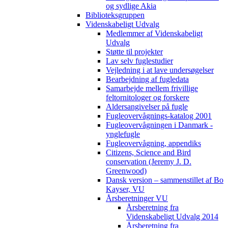
og sydlige Akia
Biblioteksgruppen
Videnskabeligt Udvalg
Medlemmer af Videnskabeligt
Udvalg
Støtte til projekter
Lav selv fuglestudier
Vejledning i at lave undersøgelser
Bearbejdning af fugledata
Samarbejde mellem frivillige
feltornitologer og forskere
Aldersangivelser på fugle
Fugleovervågnings-katalog 2001
Fugleovervågningen i Danmark -
ynglefugle
Fugleovervågning, appendiks
Citizens, Science and Bird
conservation (Jeremy J. D.
Greenwood)
Dansk version – sammenstillet af Bo
Kayser, VU
Årsberetninger VU
Årsberetning fra
Videnskabeligt Udvalg 2014
Årsberetning fra