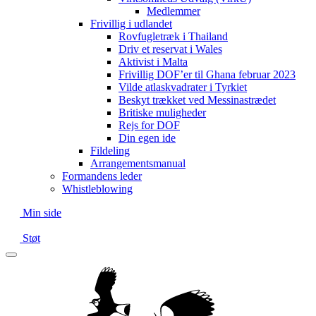
Medlemmer
Frivillig i udlandet
Rovfugletræk i Thailand
Driv et reservat i Wales
Aktivist i Malta
Frivillig DOF’er til Ghana februar 2023
Vilde atlaskvadrater i Tyrkiet
Beskyt trækket ved Messinastrædet
Britiske muligheder
Rejs for DOF
Din egen ide
Fildeling
Arrangementsmanual
Formandens leder
Whistleblowing
Min side
Støt