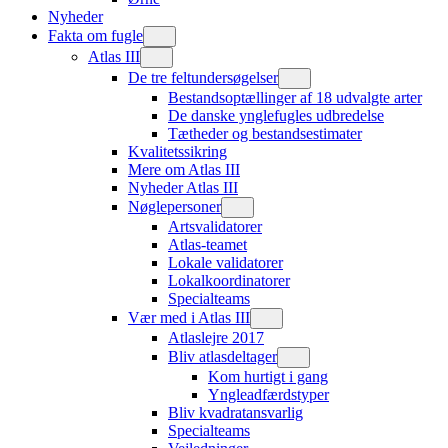
Nyheder
Fakta om fugle
Atlas III
De tre feltundersøgelser
Bestandsoptællinger af 18 udvalgte arter
De danske ynglefugles udbredelse
Tætheder og bestandsestimater
Kvalitetssikring
Mere om Atlas III
Nyheder Atlas III
Nøglepersoner
Artsvalidatorer
Atlas-teamet
Lokale validatorer
Lokalkoordinatorer
Specialteams
Vær med i Atlas III
Atlaslejre 2017
Bliv atlasdeltager
Kom hurtigt i gang
Yngleadfærdstyper
Bliv kvadratansvarlig
Specialteams