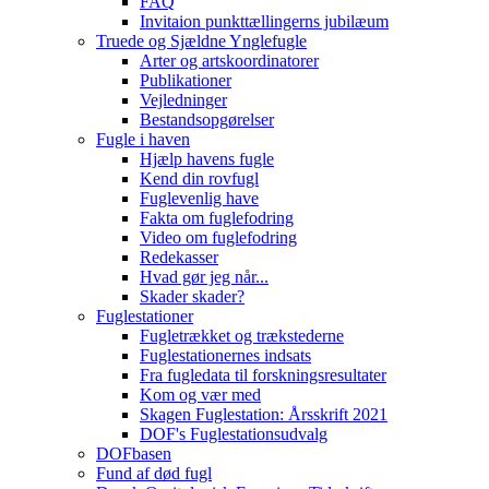
FAQ
Invitaion punkttællingerns jubilæum
Truede og Sjældne Ynglefugle
Arter og artskoordinatorer
Publikationer
Vejledninger
Bestandsopgørelser
Fugle i haven
Hjælp havens fugle
Kend din rovfugl
Fuglevenlig have
Fakta om fuglefodring
Video om fuglefodring
Redekasser
Hvad gør jeg når...
Skader skader?
Fuglestationer
Fugletrækket og trækstederne
Fuglestationernes indsats
Fra fugledata til forskningsresultater
Kom og vær med
Skagen Fuglestation: Årsskrift 2021
DOF's Fuglestationsudvalg
DOFbasen
Fund af død fugl