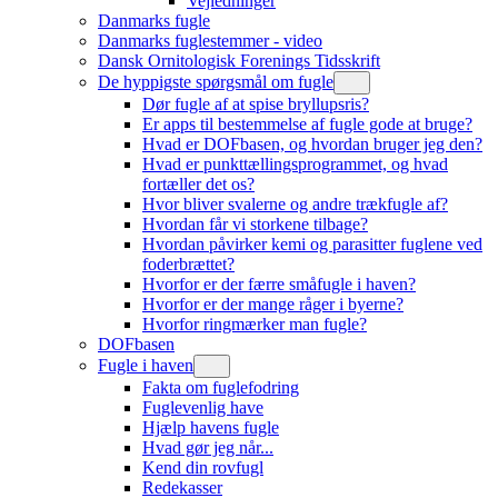
Vejledninger
Danmarks fugle
Danmarks fuglestemmer - video
Dansk Ornitologisk Forenings Tidsskrift
De hyppigste spørgsmål om fugle
Dør fugle af at spise bryllupsris?
Er apps til bestemmelse af fugle gode at bruge?
Hvad er DOFbasen, og hvordan bruger jeg den?
Hvad er punkttællingsprogrammet, og hvad
fortæller det os?
Hvor bliver svalerne og andre trækfugle af?
Hvordan får vi storkene tilbage?
Hvordan påvirker kemi og parasitter fuglene ved
foderbrættet?
Hvorfor er der færre småfugle i haven?
Hvorfor er der mange råger i byerne?
Hvorfor ringmærker man fugle?
DOFbasen
Fugle i haven
Fakta om fuglefodring
Fuglevenlig have
Hjælp havens fugle
Hvad gør jeg når...
Kend din rovfugl
Redekasser