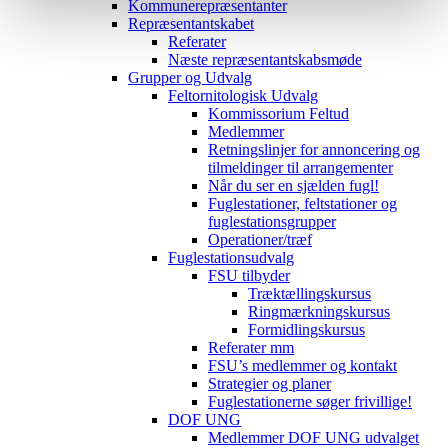
Kommunerepræsentanter
Repræsentantskabet
Referater
Næste repræsentantskabsmøde
Grupper og Udvalg
Feltornitologisk Udvalg
Kommissorium Feltud
Medlemmer
Retningslinjer for annoncering og
tilmeldinger til arrangementer
Når du ser en sjælden fugl!
Fuglestationer, feltstationer og
fuglestationsgrupper
Operationer/træf
Fuglestationsudvalg
FSU tilbyder
Træktællingskursus
Ringmærkningskursus
Formidlingskursus
Referater mm
FSU’s medlemmer og kontakt
Strategier og planer
Fuglestationerne søger frivillige!
DOF UNG
Medlemmer DOF UNG udvalget