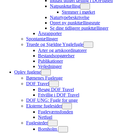
Indtast udført tælling i DOFbasen
Natpunkttælling
Stemmer i mørket
Naturtypebeskrivelse
Opret ny punkttællingsrute
Se dine tidligere punkttællinger
Årsrapporter
Spontantællinger
Truede og Sjældne Ynglefugle
Arter og artskoordinatorer
Bestandsopgørelser
Publikationer
Vejledninger
Oplev fuglene
Børnenes Fugleuge
DOF Travel
Besøg DOF Travel
Frivillig i DOF Travel
DOF UNG: Fugle for unge
Eksterne fuglesider
Fugleværnsfonden
Netfugl
Fuglesteder
Bornholm