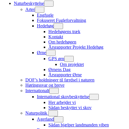
Naturbeskyttelse
Arter
Engfugle
Fokuseret Fugleforvaltning
Hedehøg
Hedehøgens træk
Kontakt
Om hedehøgen
Årsrapporter Projekt Hedehøg
Ørne
GPS ørn
Om projektet
Ørnens Dag
Årsrapporter Ørne
DOF’s holdninger til færdsel i naturen
Høringssvar og breve
Internationalt
International skovbeskyttelse
Her arbejder vi
Sådan beskytter vi skov
Naturpolitik
Agerland
Sådan hjælper landmanden viben