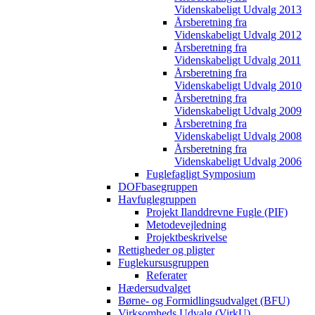
Videnskabeligt Udvalg 2013
Årsberetning fra
Videnskabeligt Udvalg 2012
Årsberetning fra
Videnskabeligt Udvalg 2011
Årsberetning fra
Videnskabeligt Udvalg 2010
Årsberetning fra
Videnskabeligt Udvalg 2009
Årsberetning fra
Videnskabeligt Udvalg 2008
Årsberetning fra
Videnskabeligt Udvalg 2006
Fuglefagligt Symposium
DOFbasegruppen
Havfuglegruppen
Projekt Ilanddrevne Fugle (PIF)
Metodevejledning
Projektbeskrivelse
Rettigheder og pligter
Fuglekursusgruppen
Referater
Hædersudvalget
Børne- og Formidlingsudvalget (BFU)
Virksomheds Udvalg (VirkU)