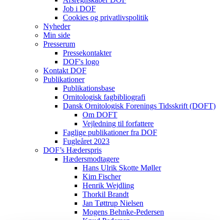
Job i DOF
Cookies og privatlivspolitik
Nyheder
Min side
Presserum
Pressekontakter
DOF's logo
Kontakt DOF
Publikationer
Publikationsbase
Ornitologisk fagbibliografi
Dansk Ornitologisk Forenings Tidsskrift (DOFT)
Om DOFT
Vejledning til forfattere
Faglige publikationer fra DOF
Fugleåret 2023
DOF’s Hæderspris
Hædersmodtagere
Hans Ulrik Skotte Møller
Kim Fischer
Henrik Wejdling
Thorkil Brandt
Jan Tøttrup Nielsen
Mogens Behnke-Pedersen