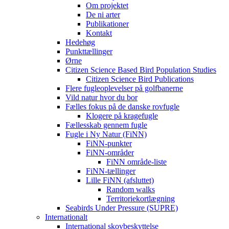
Om projektet
De ni arter
Publikationer
Kontakt
Hedehøg
Punkttællinger
Ørne
Citizen Science Based Bird Population Studies
Citizen Science Bird Publications
Flere fugleoplevelser på golfbanerne
Vild natur hvor du bor
Fælles fokus på de danske rovfugle
Klogere på kragefugle
Fællesskab gennem fugle
Fugle i Ny Natur (FiNN)
FiNN-punkter
FiNN-områder
FiNN område-liste
FiNN-tællinger
Lille FiNN (afsluttet)
Random walks
Territoriekortlægning
Seabirds Under Pressure (SUPRE)
Internationalt
International skovbeskyttelse