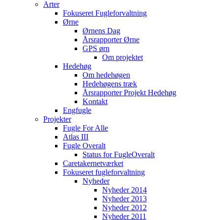
Arter
Fokuseret Fugleforvaltning
Ørne
Ørnens Dag
Årsrapporter Ørne
GPS ørn
Om projektet
Hedehøg
Om hedehøgen
Hedehøgens træk
Årsrapporter Projekt Hedehøg
Kontakt
Engfugle
Projekter
Fugle For Alle
Atlas III
Fugle Overalt
Status for FugleOveralt
Caretakernetværket
Fokuseret fugleforvaltning
Nyheder
Nyheder 2014
Nyheder 2013
Nyheder 2012
Nyheder 2011