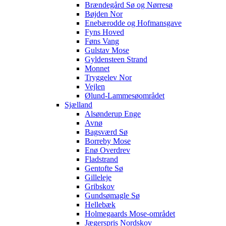
Brændegård Sø og Nørresø
Bøjden Nor
Enebærodde og Hofmansgave
Fyns Hoved
Føns Vang
Gulstav Mose
Gyldensteen Strand
Monnet
Tryggelev Nor
Vejlen
Ølund-Lammesøområdet
Sjælland
Alsønderup Enge
Avnø
Bagsværd Sø
Borreby Mose
Enø Overdrev
Fladstrand
Gentofte Sø
Gilleleje
Gribskov
Gundsømagle Sø
Hellebæk
Holmegaards Mose-området
Jægerspris Nordskov