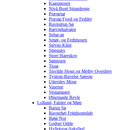
Kagsmosen
Nivå Bugt Strandenge
Præstesø
Præstø Fjord og Feddet
Ravnstrup Sø
Rørvighalvøen
Selsø sø
Smør- og Fedtmosen
Stevns Klint
Stigsnæs
Store Hareskov
Sømosen
Tissø
Tisvilde Hegn og Melby Overdrev
Tystrup-Bavelse Søerne
Utterslev Mose
Vaserne
Vestamager
Ølsemagle Revle
Lolland, Falster og Møn
Barup Sø
Bavnehøj Fritidsområde
Bøtø Nor
Gedser Odde
Hyllekrog-Saksfjed