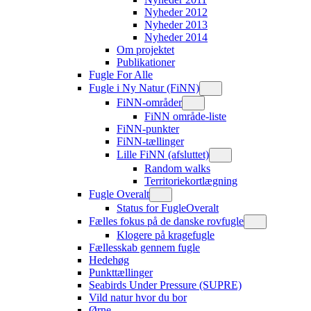
Nyheder 2012
Nyheder 2013
Nyheder 2014
Om projektet
Publikationer
Fugle For Alle
Fugle i Ny Natur (FiNN)
FiNN-områder
FiNN område-liste
FiNN-punkter
FiNN-tællinger
Lille FiNN (afsluttet)
Random walks
Territoriekortlægning
Fugle Overalt
Status for FugleOveralt
Fælles fokus på de danske rovfugle
Klogere på kragefugle
Fællesskab gennem fugle
Hedehøg
Punkttællinger
Seabirds Under Pressure (SUPRE)
Vild natur hvor du bor
Ørne