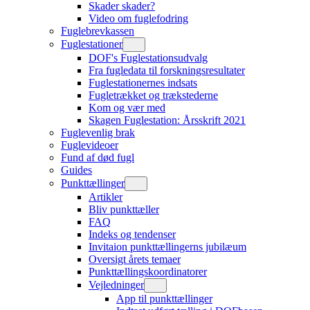
Skader skader?
Video om fuglefodring
Fuglebrevkassen
Fuglestationer
DOF's Fuglestationsudvalg
Fra fugledata til forskningsresultater
Fuglestationernes indsats
Fugletrækket og trækstederne
Kom og vær med
Skagen Fuglestation: Årsskrift 2021
Fuglevenlig brak
Fuglevideoer
Fund af død fugl
Guides
Punkttællinger
Artikler
Bliv punkttæller
FAQ
Indeks og tendenser
Invitaion punkttællingerns jubilæum
Oversigt årets temaer
Punkttællingskoordinatorer
Vejledninger
App til punkttællinger