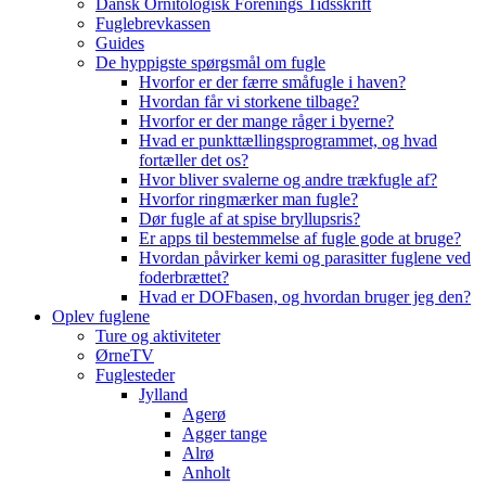
Dansk Ornitologisk Forenings Tidsskrift
Fuglebrevkassen
Guides
De hyppigste spørgsmål om fugle
Hvorfor er der færre småfugle i haven?
Hvordan får vi storkene tilbage?
Hvorfor er der mange råger i byerne?
Hvad er punkttællingsprogrammet, og hvad
fortæller det os?
Hvor bliver svalerne og andre trækfugle af?
Hvorfor ringmærker man fugle?
Dør fugle af at spise bryllupsris?
Er apps til bestemmelse af fugle gode at bruge?
Hvordan påvirker kemi og parasitter fuglene ved
foderbrættet?
Hvad er DOFbasen, og hvordan bruger jeg den?
Oplev fuglene
Ture og aktiviteter
ØrneTV
Fuglesteder
Jylland
Agerø
Agger tange
Alrø
Anholt