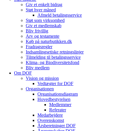
Giv et enkelt bidrag
Støt hver måned
Afmeld betalingsservice
Støt som virksomhed
Giv et medlemskab
Bliv frivillig
Arv og testamente
Køb på naturbutikken.dk
Fradragsregler
Indsamlingsetiske retningslinjer
Tilmelding til betalingsservice
Klima- og Biodiversitetsfond
Bliv medlem
Om DOF
Vision og mission
Vedtægter for DOF
Organisationen
Organisationsdiagram
Hovedbestyrelsen
Medlemmer
Referater
Medarbejdere
Overenskomst
Årsberetninger DOF
Årsregnskaber DOF