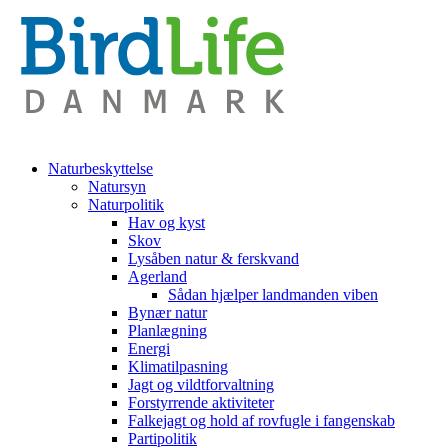
Naturbeskyttelse
Natursyn
Naturpolitik
Hav og kyst
Skov
Lysåben natur & ferskvand
Agerland
Sådan hjælper landmanden viben
Bynær natur
Planlægning
Energi
Klimatilpasning
Jagt og vildtforvaltning
Forstyrrende aktiviteter
Falkejagt og hold af rovfugle i fangenskab
Partipolitik