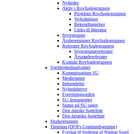
Nyheder
Aktiv i Rovfuglegruppen
Projekter Rovfuglegruppen
Vejledninger
Bekendtgørelser
Links til litteratur
Styregruppe
Årsberetninger Rovfuglegruppen
Referater Rovfuglegruppen
Styregruppereferater
Årsmødereferater
Kontakt Rovfuglegruppen
Sjældenhedsudvalget
Kommissorium SU
Medlemmer
Indsendelse
Nyhedsbreve
Forretningsorden
SU årsrapporter
Status på SU sager
Den danske fugleliste
Den færøske fugleliste
Storkegruppen
Timmiaq (DOFs Grønlandsgruppe)
Forslag til fredning af Nipisat Sund