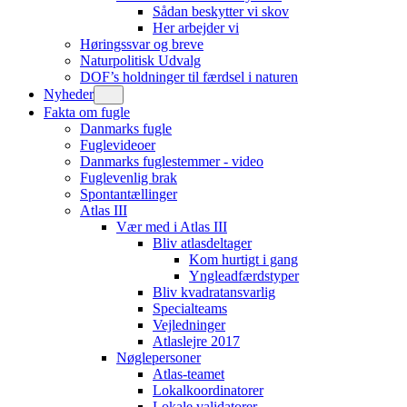
Sådan beskytter vi skov
Her arbejder vi
Høringssvar og breve
Naturpolitisk Udvalg
DOF’s holdninger til færdsel i naturen
Nyheder
Fakta om fugle
Danmarks fugle
Fuglevideoer
Danmarks fuglestemmer - video
Fuglevenlig brak
Spontantællinger
Atlas III
Vær med i Atlas III
Bliv atlasdeltager
Kom hurtigt i gang
Yngleadfærdstyper
Bliv kvadratansvarlig
Specialteams
Vejledninger
Atlaslejre 2017
Nøglepersoner
Atlas-teamet
Lokalkoordinatorer
Lokale validatorer