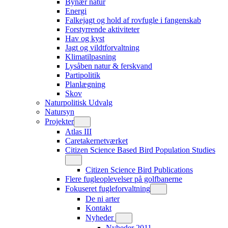
Bynær natur
Energi
Falkejagt og hold af rovfugle i fangenskab
Forstyrrende aktiviteter
Hav og kyst
Jagt og vildtforvaltning
Klimatilpasning
Lysåben natur & ferskvand
Partipolitik
Planlægning
Skov
Naturpolitisk Udvalg
Natursyn
Projekter
Atlas III
Caretakernetværket
Citizen Science Based Bird Population Studies
Citizen Science Bird Publications
Flere fugleoplevelser på golfbanerne
Fokuseret fugleforvaltning
De ni arter
Kontakt
Nyheder
Nyheder 2011