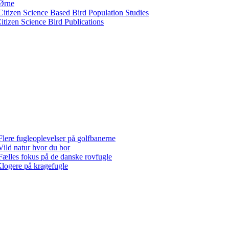
Ørne
Citizen Science Based Bird Population Studies
itizen Science Bird Publications
Flere fugleoplevelser på golfbanerne
Vild natur hvor du bor
Fælles fokus på de danske rovfugle
logere på kragefugle