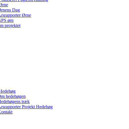
Ørne
rnens Dag
rsrapporter Ørne
PS ørn
m projektet
Hedehøg
Om hedehøgen
edehøgens træk
rsrapporter Projekt Hedehøg
ontakt