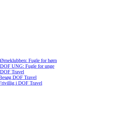
Ørneklubben: Fugle for børn
DOF UNG: Fugle for unge
DOF Travel
Besøg DOF Travel
Frivillig i DOF Travel