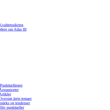
Kvalitetssikring
Mere om Atlas III
Punkttællinger
Årsrapporter
Artikler
Oversigt årets temaer
Indeks og tendenser
Bliv punkttæller