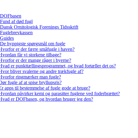
DOFbasen
Fund af død fugl
Dansk Ornitologisk Forenings Tidsskrift
Fuglebrevkassen
Guides
De hyppigste spørgsmål om fugle
Hvorfor er der færre småfugle i haven?
Hvordan får vi storkene tilbage?
Hvorfor er der mange råger i byerne?
Hvad er punkttællingsprogrammet, og hvad fortæller det os?
Hvor bliver svalerne og andre trækfugle af?
Hvorfor ringmærker man fugle?
Dør fugle af at spise bryllupsris?
Er apps til bestemmelse af fugle gode at bruge?
Hvordan påvirker kemi og parasitter fuglene ved foderbrættet?
Hvad er DOFbasen, og hvordan bruger jeg den?