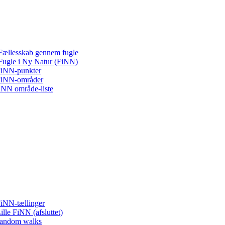
Fællesskab gennem fugle
Fugle i Ny Natur (FiNN)
iNN-punkter
iNN-områder
iNN område-liste
iNN-tællinger
ille FiNN (afsluttet)
andom walks