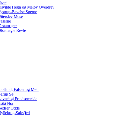
issø
isvilde Hegn og Melby Overdrev
ystrup-Bavelse Søerne
tterslev Mose
aserne
estamager
lsemagle Revle
Lolland, Falster og Møn
arup Sø
avnehøj Fritidsområde
øtø Nor
edser Odde
yllekrog-Saksfjed