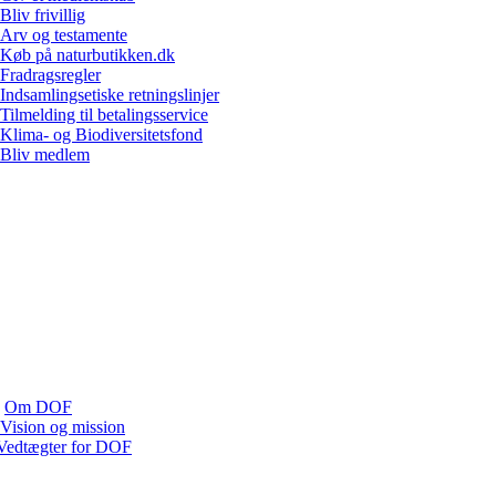
Bliv frivillig
Arv og testamente
Køb på naturbutikken.dk
Fradragsregler
Indsamlingsetiske retningslinjer
Tilmelding til betalingsservice
Klima- og Biodiversitetsfond
Bliv medlem
Om DOF
Vision og mission
Vedtægter for DOF