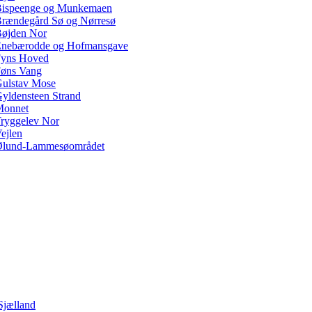
ispeenge og Munkemaen
rændegård Sø og Nørresø
øjden Nor
nebærodde og Hofmansgave
yns Hoved
øns Vang
ulstav Mose
yldensteen Strand
Monnet
ryggelev Nor
ejlen
lund-Lammesøområdet
Sjælland