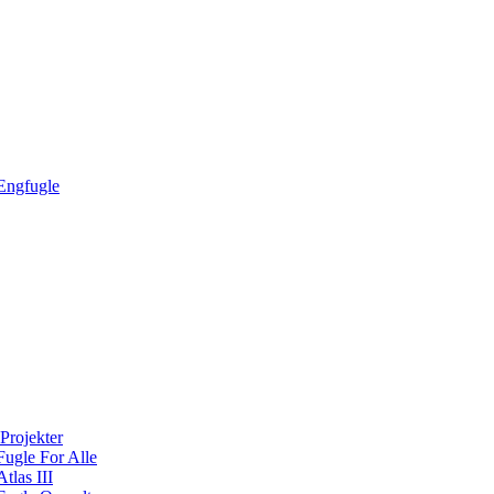
Engfugle
Projekter
Fugle For Alle
Atlas III