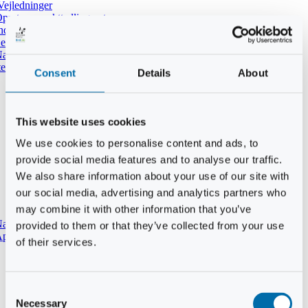
Vejledninger
pret ny punkttællingsrute
ndtast udført tælling i DOFbasen
e dine tidligere punkttællinger
atpunkttælling
temmer i mørket
Consent
Details
About
This website uses cookies
We use cookies to personalise content and ads, to
provide social media features and to analyse our traffic.
We also share information about your use of our site with
our social media, advertising and analytics partners who
may combine it with other information that you’ve
aturtypebeskrivelse
provided to them or that they’ve collected from your use
pp til punkttællinger
of their services.
Consent
Necessary
Selection