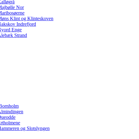
alløgrå
ajbølle Nor
aribosøerne
øns Klint og Klinteskoven
akskov Indrefjord
yord Enge
lebæk Strand
Bornholm
lmindingen
Dueodde
rtholmene
ammeren og Slotslyngen