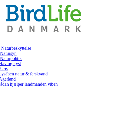
Naturbeskyttelse
Natursyn
Naturpolitik
Hav og kyst
Skov
Lysåben natur & ferskvand
Agerland
ådan hjælper landmanden viben