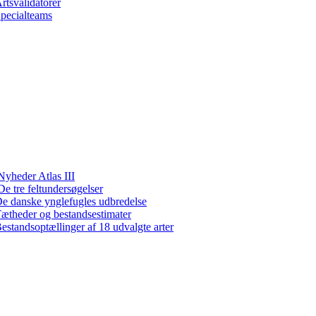
rtsvalidatorer
pecialteams
Nyheder Atlas III
De tre feltundersøgelser
e danske ynglefugles udbredelse
ætheder og bestandsestimater
estandsoptællinger af 18 udvalgte arter