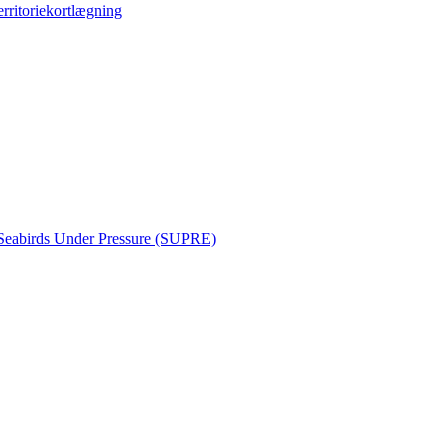
erritoriekortlægning
Seabirds Under Pressure (SUPRE)