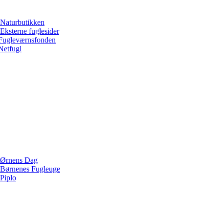
Naturbutikken
Eksterne fuglesider
Fugleværnsfonden
Netfugl
Ørnens Dag
Børnenes Fugleuge
Piplo