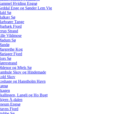
ammel Hviding Engsø
eddal Enge og Sønder Lem Vig
ald Sø
alkær Sø
arboøre Tange
jarbæk Fjord
erup Strand
ille Vildmose
Madum Sø
Mandø
argrethe Kog
ariager Fjord
ors Sø
ørrestrand
ldenor og Mjels Sø
amhule Skov og Hindemade
old Skov
oshage og Hanstholm Havn
Rømø
kagen
kallingen, Langli og Ho Bugt
kjern Å-dalen
neum Engsø
tavns Fjord
tubbe Sø