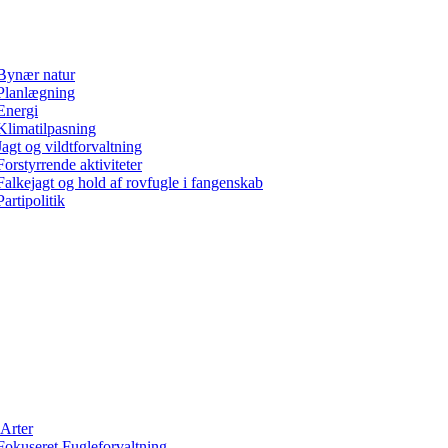
Bynær natur
Planlægning
Energi
Klimatilpasning
Jagt og vildtforvaltning
Forstyrrende aktiviteter
Falkejagt og hold af rovfugle i fangenskab
Partipolitik
Arter
Fokuseret Fugleforvaltning