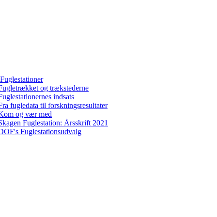
Fuglestationer
Fugletrækket og trækstederne
Fuglestationernes indsats
Fra fugledata til forskningsresultater
Kom og vær med
Skagen Fuglestation: Årsskrift 2021
DOF's Fuglestationsudvalg