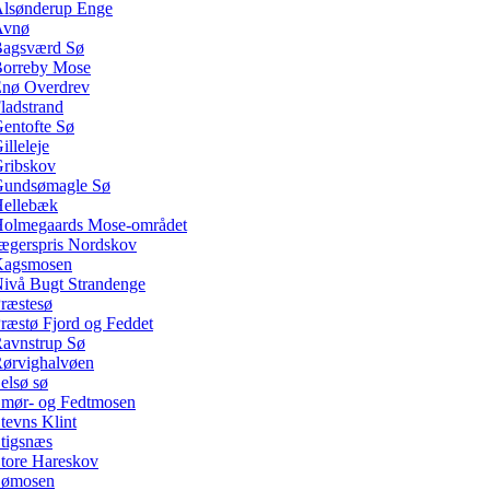
lsønderup Enge
Avnø
agsværd Sø
orreby Mose
nø Overdrev
ladstrand
entofte Sø
illeleje
ribskov
undsømagle Sø
ellebæk
olmegaards Mose-området
ægerspris Nordskov
Kagsmosen
ivå Bugt Strandenge
ræstesø
ræstø Fjord og Feddet
avnstrup Sø
ørvighalvøen
elsø sø
mør- og Fedtmosen
tevns Klint
tigsnæs
tore Hareskov
Sømosen