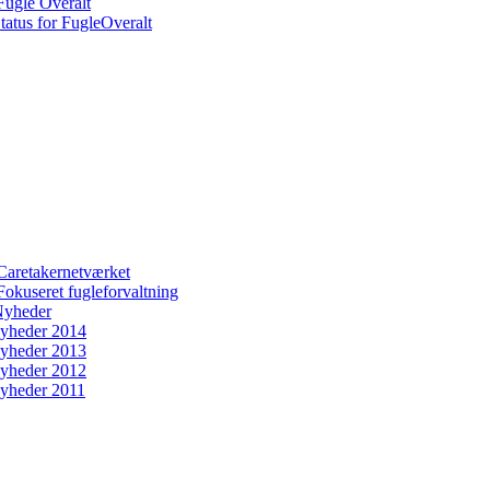
Fugle Overalt
tatus for FugleOveralt
Caretakernetværket
Fokuseret fugleforvaltning
yheder
yheder 2014
yheder 2013
yheder 2012
yheder 2011