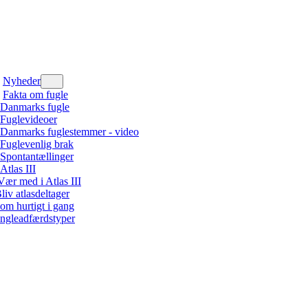
Nyheder
Fakta om fugle
Danmarks fugle
Fuglevideoer
Danmarks fuglestemmer - video
Fuglevenlig brak
Spontantællinger
Atlas III
Vær med i Atlas III
liv atlasdeltager
om hurtigt i gang
ngleadfærdstyper