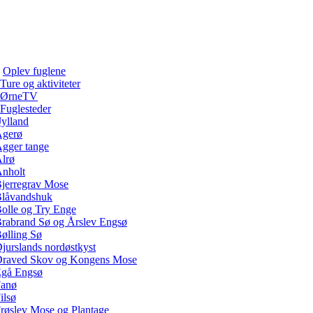
Oplev fuglene
Ture og aktiviteter
ØrneTV
Fuglesteder
Jylland
gerø
gger tange
lrø
nholt
jerregrav Mose
låvandshuk
olle og Try Enge
rabrand Sø og Årslev Engsø
ølling Sø
jurslands nordøstkyst
raved Skov og Kongens Mose
gå Engsø
anø
ilsø
røslev Mose og Plantage