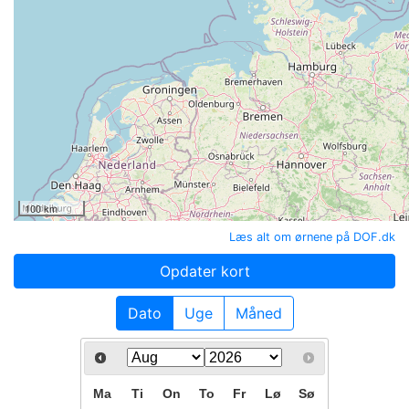
100 km
Læs alt om ørnene på DOF.dk
Opdater kort
Dato
Uge
Måned
Ma
Ti
On
To
Fr
Lø
Sø