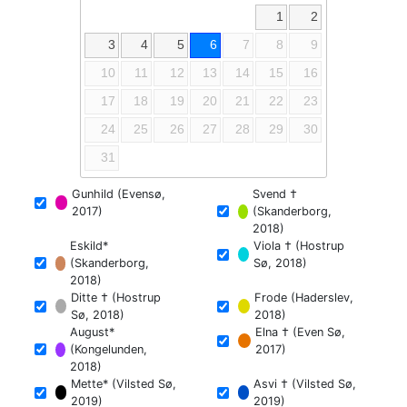
1
2
3
4
5
6
7
8
9
10
11
12
13
14
15
16
17
18
19
20
21
22
23
24
25
26
27
28
29
30
31
Gunhild (Evensø,
Svend †
2017)
(Skanderborg,
2018)
Eskild*
Viola † (Hostrup
(Skanderborg,
Sø, 2018)
2018)
Ditte † (Hostrup
Frode (Haderslev,
Sø, 2018)
2018)
August*
Elna † (Even Sø,
(Kongelunden,
2017)
2018)
Mette* (Vilsted Sø,
Asvi † (Vilsted Sø,
2019)
2019)